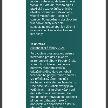
modelu cubesatu, ale také jsme si
vyzkoušeli virtuální technologie i
praktická pozorování kosmických
objektů pozemními dalekohledy,
včetně Mezinárodní kosmické
stanice. Po úspěšném absolvování
víkendové školy a nedělní
samostatné práce obdrželi všichni
účastníci certifikát o absolvování
této školy.
11.05.2026
Astronomické tábory 2026
Po dvouleté přestávce organizuje
hvězdárna pro děti a mládež
astronomické tábory. Podobně jako
v předchozích letech nabízíme
pobytový tábor pro starší a
odvážnější děti, které se nebojí
vícedenního pobytu mimo domov, i
tzv. příměstský tábor, kdy děti
docházejí každý den na hvězdárnu.
Obě akce jsou koncipovány jako
vzdělávací, naším cílem však není
děti zahlcovat informacemi, ale
nabídnout jim smysluplnou rekreaci
plnou her, zábavných úkolů,
dobrovolných sportovních aktivit a
především odpočinku pod