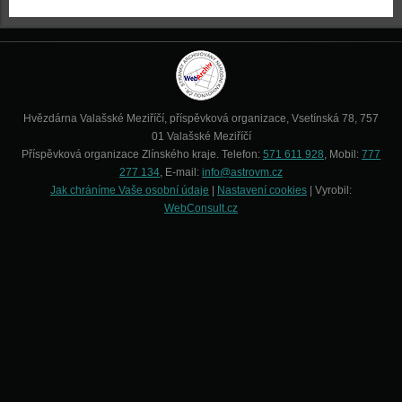
Hvězdárna Valašské Meziříčí, příspěvková organizace, Vsetínská 78, 757
01 Valašské Meziříčí
Příspěvková organizace Zlínského kraje. Telefon:
571 611 928
, Mobil:
777
277 134
, E-mail:
info@astrovm.cz
Jak chráníme Vaše osobní údaje
|
Nastavení cookies
| Vyrobil:
WebConsult.cz