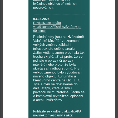
hvězdnou oblohou při nočních
pozorováních.
03.03.2026
Revitalizace areálu
valašskomeziříčské hvězdárny po
60 letech
Poslední roky jsou na Hvězdárně
Valašské Meziříčí ve znamení
velkých změn v základní
infrastruktuře celého areálu.
Zatím většina změn probíhala tak
trochu skrytě, ať už proto, že se
jednalo o opravy či úpravy
interiérů nebo proto, že byla
skryta za hradbou stromů. První
velkou změnou bylo vybudování
nového objektu Kulturního a
kreativního centra na ulici J. K.
Tyla a nyní se dostáváme do
další etapy, která je svou
povahou velmi zřetelná. Jedná se
o komplexní revitalizaci oplocení
a areálu hvězdárny.
Přihlašte se k odběru aktualit AKA,
novinek z hvězdárny a akcí: