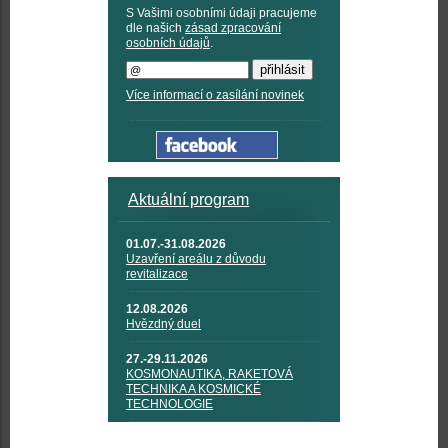
S Vašimi osobními údaji pracujeme
dle našich
zásad zpracování
osobních údajů
.
Více informací o zasílání novinek
Aktuální program
01.07.-31.08.2026
Uzavření areálu z důvodu
revitalizace
12.08.2026
Hvězdný duel
27.-29.11.2026
KOSMONAUTIKA, RAKETOVÁ
TECHNIKA A KOSMICKÉ
TECHNOLOGIE