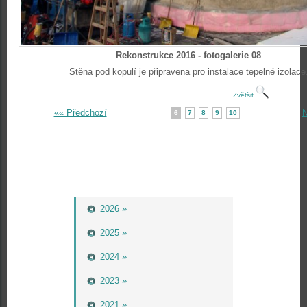
Rekonstrukce 2016 - fotogalerie 08
Stěna pod kopulí je připravena pro instalace tepelné izolace
Zvětšit
«« Předchozí
N
6
7
8
9
10
2026 »
2025 »
2024 »
2023 »
2021 »