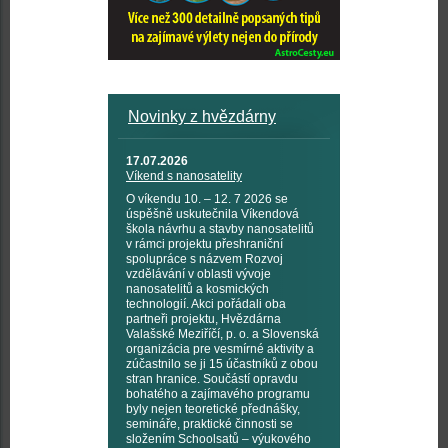
Novinky z hvězdárny
17.07.2026
Víkend s nanosatelity
O víkendu 10. – 12. 7 2026 se
úspěšně uskutečnila Víkendová
škola návrhu a stavby nanosatelitů
v rámci projektu přeshraniční
spolupráce s názvem Rozvoj
vzdělávání v oblasti vývoje
nanosatelitů a kosmických
technologií. Akci pořádali oba
partneři projektu, Hvězdárna
Valašské Meziříčí, p. o. a Slovenská
organizácia pre vesmírné aktivity a
zúčastnilo se ji 15 účastníků z obou
stran hranice. Součástí opravdu
bohatého a zajímavého programu
byly nejen teoretické přednášky,
semináře, praktické činnosti se
složením Schoolsatů – výukového