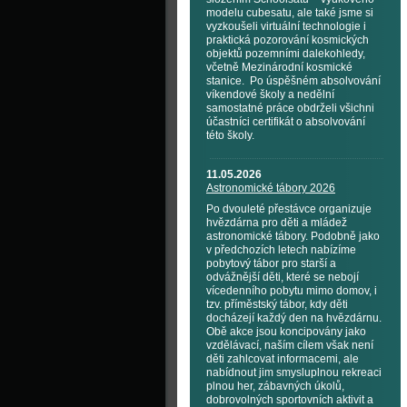
modelu cubesatu, ale také jsme si
vyzkoušeli virtuální technologie i
praktická pozorování kosmických
objektů pozemními dalekohledy,
včetně Mezinárodní kosmické
stanice. Po úspěšném absolvování
víkendové školy a nedělní
samostatné práce obdrželi všichni
účastníci certifikát o absolvování
této školy.
11.05.2026
Astronomické tábory 2026
Po dvouleté přestávce organizuje
hvězdárna pro děti a mládež
astronomické tábory. Podobně jako
v předchozích letech nabízíme
pobytový tábor pro starší a
odvážnější děti, které se nebojí
vícedenního pobytu mimo domov, i
tzv. příměstský tábor, kdy děti
docházejí každý den na hvězdárnu.
Obě akce jsou koncipovány jako
vzdělávací, naším cílem však není
děti zahlcovat informacemi, ale
nabídnout jim smysluplnou rekreaci
plnou her, zábavných úkolů,
dobrovolných sportovních aktivit a