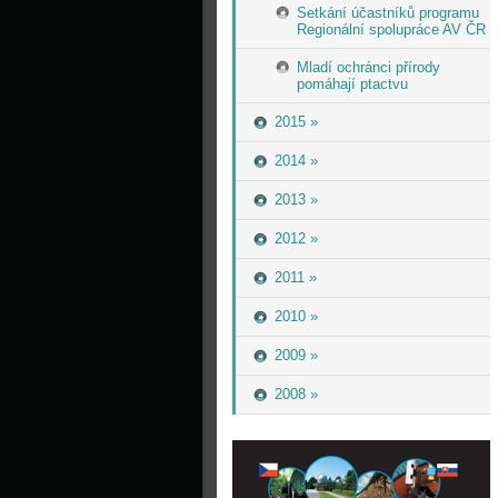
Setkání účastníků programu
Regionální spolupráce AV ČR
Mladí ochránci přírody
pomáhají ptactvu
2015 »
2014 »
2013 »
2012 »
2011 »
2010 »
2009 »
2008 »