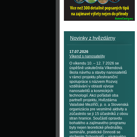
Novinky z hvězdárny
17.07.2026
Víkend s nanosatelity
O víkendu 10. – 12. 7 2026 se
úspěšně uskutečnila Víkendová
škola návrhu a stavby nanosatelitů
v rámci projektu přeshraniční
spolupráce s názvem Rozvoj
vzdělávání v oblasti vývoje
nanosatelitů a kosmických
technologií. Akci pořádali oba
partneři projektu, Hvězdárna
Valašské Meziříčí, p. o. a Slovenská
organizácia pre vesmírné aktivity a
zúčastnilo se ji 15 účastníků z obou
stran hranice. Součástí opravdu
bohatého a zajímavého programu
byly nejen teoretické přednášky,
semináře, praktické činnosti se
složením Schoolsatů – výukového