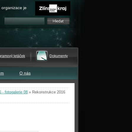
 organizace je
gramový letáček
Dokumenty
em
O nás
- fotogalerie 08
»
Rekonstrukce 2016