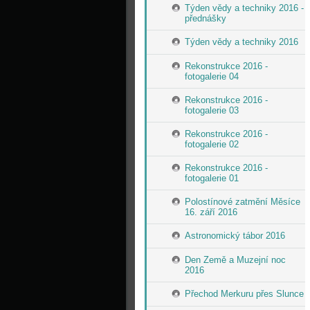
Týden vědy a techniky 2016 -
přednášky
Týden vědy a techniky 2016
Rekonstrukce 2016 -
fotogalerie 04
Rekonstrukce 2016 -
fotogalerie 03
Rekonstrukce 2016 -
fotogalerie 02
Rekonstrukce 2016 -
fotogalerie 01
Polostínové zatmění Měsíce
16. září 2016
Astronomický tábor 2016
Den Země a Muzejní noc
2016
Přechod Merkuru přes Slunce