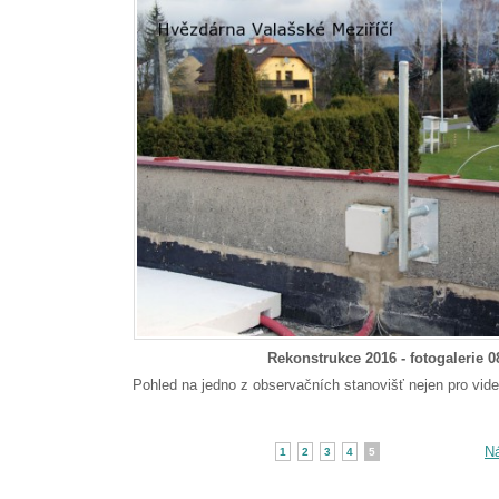
Rekonstrukce 2016 - fotogalerie 0
Pohled na jedno z observačních stanovišť nejen pro vid
Ná
1
2
3
4
5