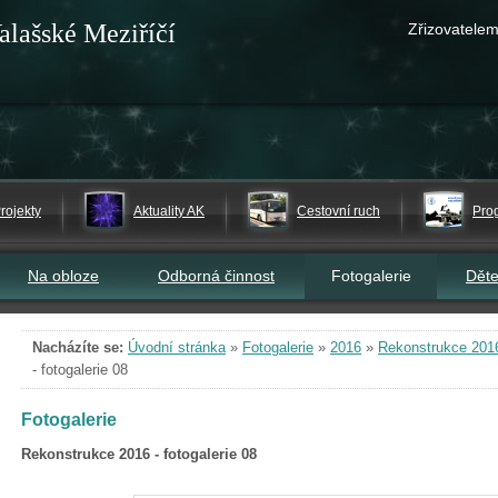
alašské Meziříčí
Zřizovatelem
rojekty
Aktuality AK
Cestovní ruch
Pro
Na obloze
Odborná činnost
Fotogalerie
Dět
Nacházíte se:
Úvodní stránka
»
Fotogalerie
»
2016
»
Rekonstrukce 2016 
- fotogalerie 08
Fotogalerie
Rekonstrukce 2016 - fotogalerie 08