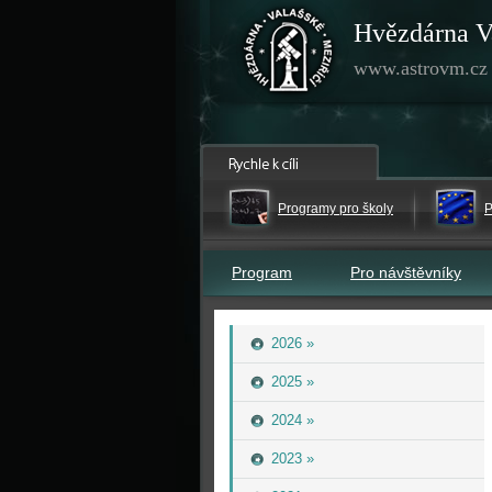
Hvězdárna V
www.astrovm.cz
Programy pro školy
P
Program
Pro návštěvníky
2026 »
2025 »
2024 »
2023 »