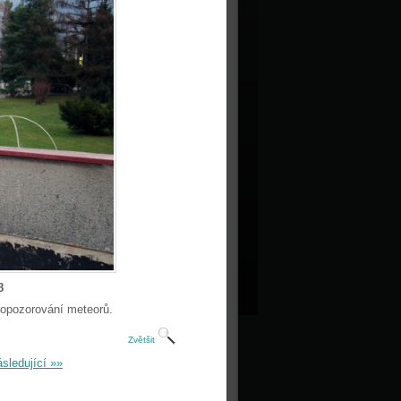
8
eopozorování meteorů.
Zvětšit
sledující »»