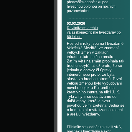
především odpočinku pod
hvězdnou oblohou při nočních
pozorováních.
03.03.2026
Revitalizace areálu
valašskomeziříčské hvězdárny po
60 letech
Poslední roky jsou na Hvězdárně
Valašské Meziříčí ve znamení
velkých změn v základní
infrastruktuře celého areálu.
Zatím většina změn probíhala tak
trochu skrytě, ať už proto, že se
jednalo o opravy či úpravy
interiérů nebo proto, že byla
skryta za hradbou stromů. První
velkou změnou bylo vybudování
nového objektu Kulturního a
kreativního centra na ulici J. K.
Tyla a nyní se dostáváme do
další etapy, která je svou
povahou velmi zřetelná. Jedná se
o komplexní revitalizaci oplocení
a areálu hvězdárny.
Přihlašte se k odběru aktualit AKA,
novinek z hvězdárny a akcí: