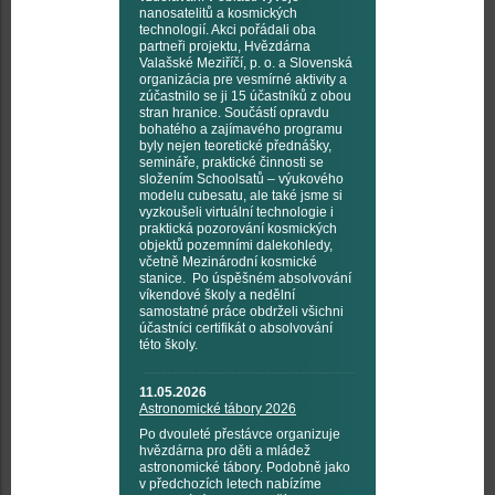
nanosatelitů a kosmických
technologií. Akci pořádali oba
partneři projektu, Hvězdárna
Valašské Meziříčí, p. o. a Slovenská
organizácia pre vesmírné aktivity a
zúčastnilo se ji 15 účastníků z obou
stran hranice. Součástí opravdu
bohatého a zajímavého programu
byly nejen teoretické přednášky,
semináře, praktické činnosti se
složením Schoolsatů – výukového
modelu cubesatu, ale také jsme si
vyzkoušeli virtuální technologie i
praktická pozorování kosmických
objektů pozemními dalekohledy,
včetně Mezinárodní kosmické
stanice. Po úspěšném absolvování
víkendové školy a nedělní
samostatné práce obdrželi všichni
účastníci certifikát o absolvování
této školy.
11.05.2026
Astronomické tábory 2026
Po dvouleté přestávce organizuje
hvězdárna pro děti a mládež
astronomické tábory. Podobně jako
v předchozích letech nabízíme