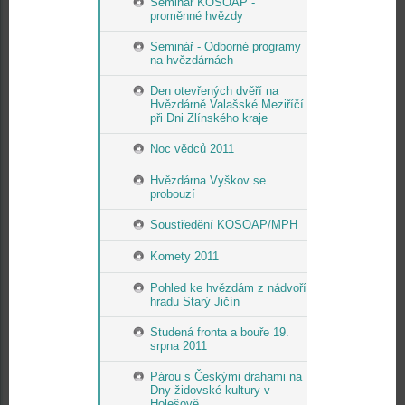
Seminář KOSOAP -
proměnné hvězdy
Seminář - Odborné programy
na hvězdárnách
Den otevřených dvěří na
Hvězdárně Valašské Meziříčí
při Dni Zlínského kraje
Noc vědců 2011
Hvězdárna Vyškov se
probouzí
Soustředění KOSOAP/MPH
Komety 2011
Pohled ke hvězdám z nádvoří
hradu Starý Jičín
Studená fronta a bouře 19.
srpna 2011
Párou s Českými drahami na
Dny židovské kultury v
Holešově