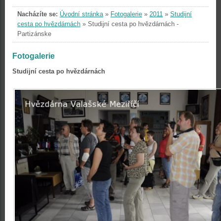
Nacházíte se:
Úvodní stránka
»
Fotogalerie
»
2011
»
Studijní
cesta po hvězdárnách
»
Studijní cesta po hvězdárnách -
Partizánske
Fotogalerie
Studijní cesta po hvězdárnách