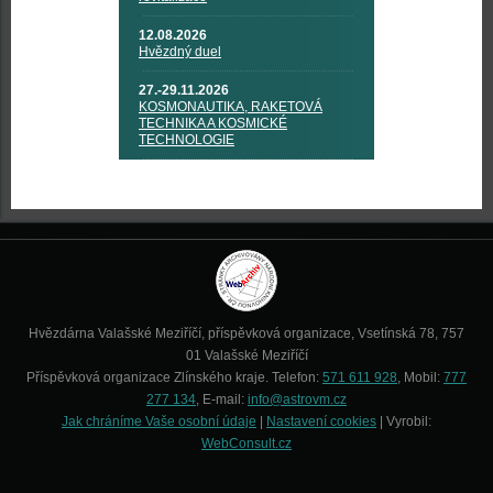
12.08.2026
Hvězdný duel
27.-29.11.2026
KOSMONAUTIKA, RAKETOVÁ
TECHNIKA A KOSMICKÉ
TECHNOLOGIE
Hvězdárna Valašské Meziříčí, příspěvková organizace, Vsetínská 78, 757
01 Valašské Meziříčí
Příspěvková organizace Zlínského kraje. Telefon:
571 611 928
, Mobil:
777
277 134
, E-mail:
info@astrovm.cz
Jak chráníme Vaše osobní údaje
|
Nastavení cookies
| Vyrobil:
WebConsult.cz