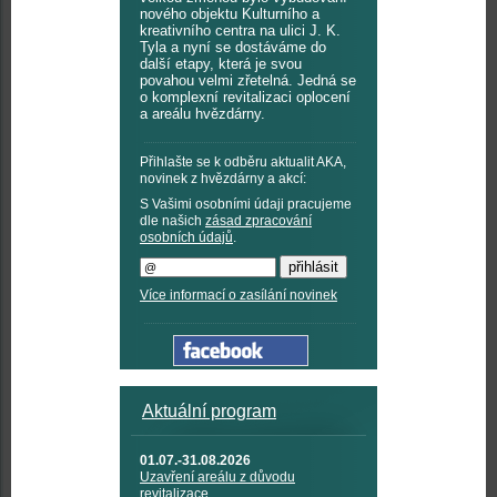
nového objektu Kulturního a
kreativního centra na ulici J. K.
Tyla a nyní se dostáváme do
další etapy, která je svou
povahou velmi zřetelná. Jedná se
o komplexní revitalizaci oplocení
a areálu hvězdárny.
Přihlašte se k odběru aktualit AKA,
novinek z hvězdárny a akcí:
S Vašimi osobními údaji pracujeme
dle našich
zásad zpracování
osobních údajů
.
Více informací o zasílání novinek
Aktuální program
01.07.-31.08.2026
Uzavření areálu z důvodu
revitalizace