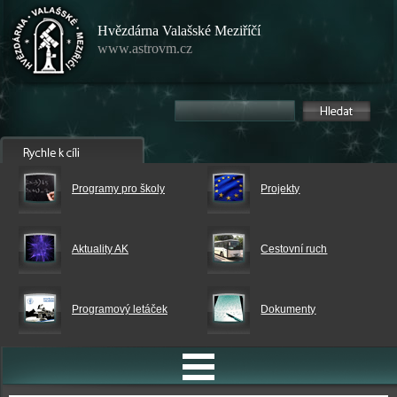
Hvězdárna Valašské Meziříčí
www.astrovm.cz
Programy pro školy
Projekty
Aktuality AK
Cestovní ruch
Programový letáček
Dokumenty