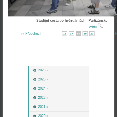
Studijní cesta po hvězdárnách - Partizánske
Zvětšit
«« Předchozí
N
16
17
18
19
20
2026 »
2025 »
2024 »
2023 »
2021 »
2020 »