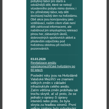
pobytový tábor pro starší a
odvážnější děti, které se nebojí
vícedenního pobytu mimo domov, i
tzv. příměstský tábor, kdy děti
docházejí každý den na hvězdárnu.
Obě akce jsou koncipovány jako
vzdělávací, naším cílem však není
děti zahlcovat informacemi, ale
nabídnout jim smysluplnou rekreaci
plnou her, zábavných úkolů,
dobrovolných sportovních aktivit a
především odpočinku pod
hvězdnou oblohou při nočních
pozorováních.
03.03.2026
Revitalizace areálu
valašskomeziříčské hvězdárny po
60 letech
Poslední roky jsou na Hvězdárně
Valašské Meziříčí ve znamení
velkých změn v základní
infrastruktuře celého areálu.
Zatím většina změn probíhala tak
trochu skrytě, ať už proto, že se
jednalo o opravy či úpravy
interiérů nebo proto, že byla
skryta za hradbou stromů. První
velkou změnou bylo vybudování