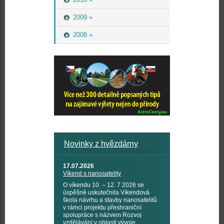
2009 »
2008 »
Novinky z hvězdárny
17.07.2026
Víkend s nanosatelity
O víkendu 10. – 12. 7 2026 se
úspěšně uskutečnila Víkendová
škola návrhu a stavby nanosatelitů
v rámci projektu přeshraniční
spolupráce s názvem Rozvoj
vzdělávání v oblasti vývoje