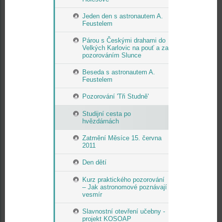
Jeden den s astronautem A.
Feustelem
Párou s Českými drahami do
Velkých Karlovic na pouť a za
pozorováním Slunce
Beseda s astronautem A.
Feustelem
Pozorování 'Tři Studně'
Studijní cesta po
hvězdárnách
Zatmění Měsíce 15. června
2011
Den dětí
Kurz praktického pozorování
– Jak astronomové poznávají
vesmír
Slavnostní otevření učebny -
projekt KOSOAP