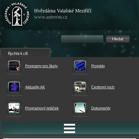
Hvězdárna Valašské Meziříčí
www.astrovm.cz
Programy pro školy
Projekty
Aktuality AK
Cestovní ruch
Programový letáček
Dokumenty