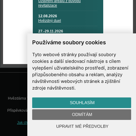
Uzavření areálu z důvodu
revitalizace
12.08.2026
Hvězdný duel
27.-29.11.2026
KOSMONAUTIKA, RAKETOVÁ
TECHNIKA A KOSMICKÉ
Používáme soubory cookies
TECHNOLOGIE
Tyto webové stránky používají soubory
cookies a další sledovací nástroje s cílem
vylepšení uživatelského prostředí, zobrazení
přizpůsobeného obsahu a reklam, analýzy
návštěvnosti webových stránek a zjištění
zdroje návštěvnosti.
Hvězdárna Valašské Meziříčí, příspěvková organizace, Vsetínská 78, 757
SOUHLASÍM
01 Valašské Meziříčí
Příspěvková organizace Zlínského kraje. Telefon:
571 611 928
, Mobil:
777
ODMÍTÁM
277 134
, E-mail:
info@astrovm.cz
Jak chráníme Vaše osobní údaje
|
Nastavení cookies
| Vyrobil:
UPRAVIT MÉ PŘEDVOLBY
WebConsult.cz