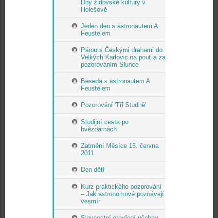
Dny židovské kultury v
Holešově
Jeden den s astronautem A.
Feustelem
Párou s Českými drahami do
Velkých Karlovic na pouť a za
pozorováním Slunce
Beseda s astronautem A.
Feustelem
Pozorování 'Tři Studně'
Studijní cesta po
hvězdárnách
Zatmění Měsíce 15. června
2011
Den dětí
Kurz praktického pozorování
– Jak astronomové poznávají
vesmír
Slavnostní otevření učebny -