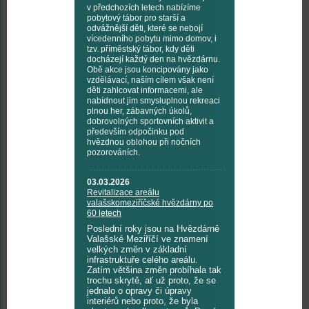
v předchozích letech nabízíme
pobytový tábor pro starší a
odvážnější děti, které se nebojí
vícedenního pobytu mimo domov, i
tzv. příměstský tábor, kdy děti
docházejí každý den na hvězdárnu.
Obě akce jsou koncipovány jako
vzdělávací, naším cílem však není
děti zahlcovat informacemi, ale
nabídnout jim smysluplnou rekreaci
plnou her, zábavných úkolů,
dobrovolných sportovních aktivit a
především odpočinku pod
hvězdnou oblohou při nočních
pozorováních.
03.03.2026
Revitalizace areálu
valašskomeziříčské hvězdárny po
60 letech
Poslední roky jsou na Hvězdárně
Valašské Meziříčí ve znamení
velkých změn v základní
infrastruktuře celého areálu.
Zatím většina změn probíhala tak
trochu skrytě, ať už proto, že se
jednalo o opravy či úpravy
interiérů nebo proto, že byla