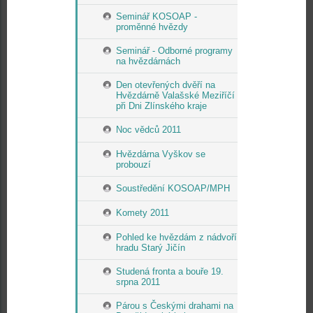
Seminář KOSOAP -
proměnné hvězdy
Seminář - Odborné programy
na hvězdárnách
Den otevřených dvěří na
Hvězdárně Valašské Meziříčí
při Dni Zlínského kraje
Noc vědců 2011
Hvězdárna Vyškov se
probouzí
Soustředění KOSOAP/MPH
Komety 2011
Pohled ke hvězdám z nádvoří
hradu Starý Jičín
Studená fronta a bouře 19.
srpna 2011
Párou s Českými drahami na