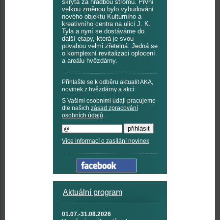
skryta za hradbou stromů. První
velkou změnou bylo vybudování
nového objektu Kulturního a
kreativního centra na ulici J. K.
Tyla a nyní se dostáváme do
další etapy, která je svou
povahou velmi zřetelná. Jedná se
o komplexní revitalizaci oplocení
a areálu hvězdárny.
Přihlašte se k odběru aktualit AKA,
novinek z hvězdárny a akcí:
S Vašimi osobními údaji pracujeme
dle našich
zásad zpracování
osobních údajů
.
Více informací o zasílání novinek
Aktuální program
01.07.-31.08.2026