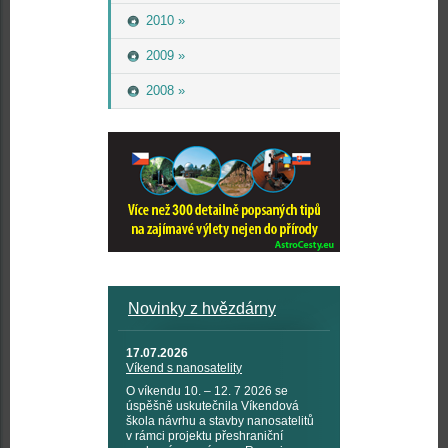
2010 »
2009 »
2008 »
Novinky z hvězdárny
17.07.2026
Víkend s nanosatelity
O víkendu 10. – 12. 7 2026 se
úspěšně uskutečnila Víkendová
škola návrhu a stavby nanosatelitů
v rámci projektu přeshraniční