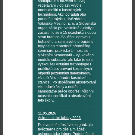
spolupráce s názvem Rozvoj
vzdělávání v oblasti vývoje
nanosatelitů a kosmických
technologií. Akci pořádali oba
partneři projektu, Hvězdárna
Valašské Meziříčí, p. o. a Slovenská
organizácia pre vesmírné aktivity a
zúčastnilo se ji 15 účastníků z obou
stran hranice. Součástí opravdu
bohatého a zajímavého programu
byly nejen teoretické přednášky,
semináře, praktické činnosti se
složením Schoolsatů – výukového
modelu cubesatu, ale také jsme si
vyzkoušeli virtuální technologie i
praktická pozorování kosmických
objektů pozemními dalekohledy,
včetně Mezinárodní kosmické
stanice. Po úspěšném absolvování
víkendové školy a nedělní
samostatné práce obdrželi všichni
účastníci certifikát o absolvování
této školy.
11.05.2026
Astronomické tábory 2026
Po dvouleté přestávce organizuje
hvězdárna pro děti a mládež
astronomické tábory. Podobně jako