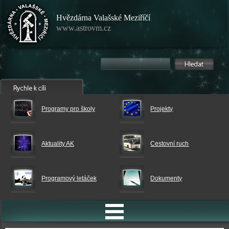
Hvězdárna Valašské Meziříčí
www.astrovm.cz
Programy pro školy
Projekty
Aktuality AK
Cestovní ruch
Programový letáček
Dokumenty