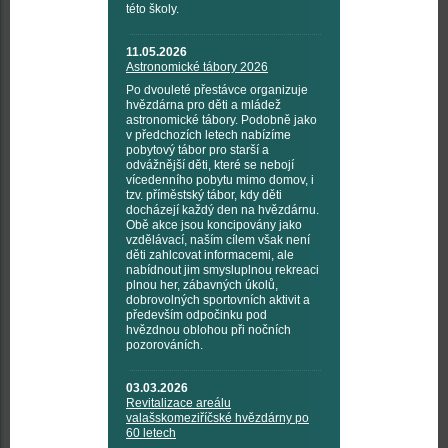
této školy.
11.05.2026
Astronomické tábory 2026
Po dvouleté přestávce organizuje
hvězdárna pro děti a mládež
astronomické tábory. Podobně jako
v předchozích letech nabízíme
pobytový tábor pro starší a
odvážnější děti, které se nebojí
vícedenního pobytu mimo domov, i
tzv. příměstský tábor, kdy děti
docházejí každý den na hvězdárnu.
Obě akce jsou koncipovány jako
vzdělávací, naším cílem však není
děti zahlcovat informacemi, ale
nabídnout jim smysluplnou rekreaci
plnou her, zábavných úkolů,
dobrovolných sportovních aktivit a
především odpočinku pod
hvězdnou oblohou při nočních
pozorováních.
03.03.2026
Revitalizace areálu
valašskomeziříčské hvězdárny po
60 letech