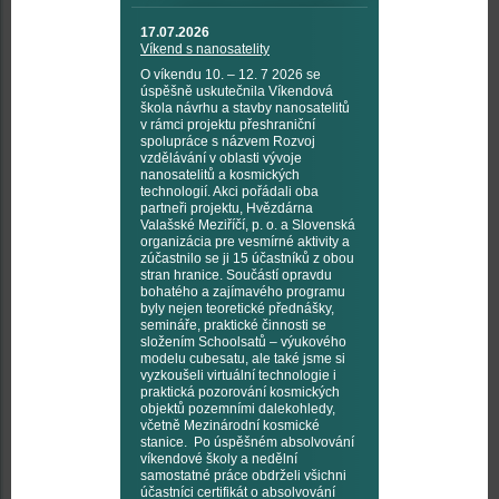
17.07.2026
Víkend s nanosatelity
O víkendu 10. – 12. 7 2026 se
úspěšně uskutečnila Víkendová
škola návrhu a stavby nanosatelitů
v rámci projektu přeshraniční
spolupráce s názvem Rozvoj
vzdělávání v oblasti vývoje
nanosatelitů a kosmických
technologií. Akci pořádali oba
partneři projektu, Hvězdárna
Valašské Meziříčí, p. o. a Slovenská
organizácia pre vesmírné aktivity a
zúčastnilo se ji 15 účastníků z obou
stran hranice. Součástí opravdu
bohatého a zajímavého programu
byly nejen teoretické přednášky,
semináře, praktické činnosti se
složením Schoolsatů – výukového
modelu cubesatu, ale také jsme si
vyzkoušeli virtuální technologie i
praktická pozorování kosmických
objektů pozemními dalekohledy,
včetně Mezinárodní kosmické
stanice. Po úspěšném absolvování
víkendové školy a nedělní
samostatné práce obdrželi všichni
účastníci certifikát o absolvování