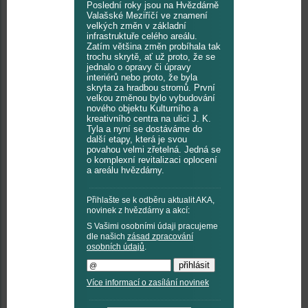
Poslední roky jsou na Hvězdárně
Valašské Meziříčí ve znamení
velkých změn v základní
infrastruktuře celého areálu.
Zatím většina změn probíhala tak
trochu skrytě, ať už proto, že se
jednalo o opravy či úpravy
interiérů nebo proto, že byla
skryta za hradbou stromů. První
velkou změnou bylo vybudování
nového objektu Kulturního a
kreativního centra na ulici J. K.
Tyla a nyní se dostáváme do
další etapy, která je svou
povahou velmi zřetelná. Jedná se
o komplexní revitalizaci oplocení
a areálu hvězdárny.
Přihlašte se k odběru aktualit AKA,
novinek z hvězdárny a akcí:
S Vašimi osobními údaji pracujeme
dle našich
zásad zpracování
osobních údajů
.
Více informací o zasílání novinek