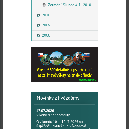
Zatmění Slunce 4.1. 2010
2010 »
2009 »
2008 »
Novinky z hvězdárny
17.07.2026
Víkend s nanosatelity
O víkendu 10. – 12. 7 2026 se
úspěšně uskutečnila Víkendová