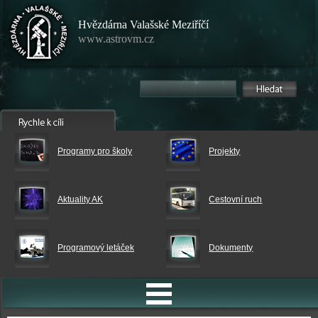
Hvězdárna Valašské Meziříčí
www.astrovm.cz
Programy pro školy
Projekty
Aktuality AK
Cestovní ruch
Programový letáček
Dokumenty