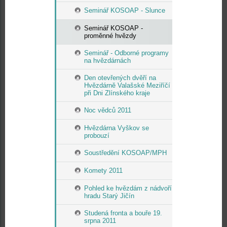
Seminář KOSOAP - Slunce
Seminář KOSOAP -
proměnné hvězdy
Seminář - Odborné programy
na hvězdárnách
Den otevřených dvěří na
Hvězdárně Valašské Meziříčí
při Dni Zlínského kraje
Noc vědců 2011
Hvězdárna Vyškov se
probouzí
Soustředění KOSOAP/MPH
Komety 2011
Pohled ke hvězdám z nádvoří
hradu Starý Jičín
Studená fronta a bouře 19.
srpna 2011