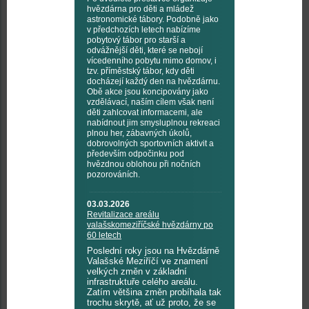
hvězdárna pro děti a mládež
astronomické tábory. Podobně jako
v předchozích letech nabízíme
pobytový tábor pro starší a
odvážnější děti, které se nebojí
vícedenního pobytu mimo domov, i
tzv. příměstský tábor, kdy děti
docházejí každý den na hvězdárnu.
Obě akce jsou koncipovány jako
vzdělávací, naším cílem však není
děti zahlcovat informacemi, ale
nabídnout jim smysluplnou rekreaci
plnou her, zábavných úkolů,
dobrovolných sportovních aktivit a
především odpočinku pod
hvězdnou oblohou při nočních
pozorováních.
03.03.2026
Revitalizace areálu
valašskomeziříčské hvězdárny po
60 letech
Poslední roky jsou na Hvězdárně
Valašské Meziříčí ve znamení
velkých změn v základní
infrastruktuře celého areálu.
Zatím většina změn probíhala tak
trochu skrytě, ať už proto, že se