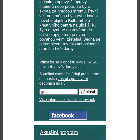
jednalo o opravy či úpravy
interiérů nebo proto, že byla
skryta za hradbou stromů. První
velkou změnou bylo vybudování
nového objektu Kulturního a
kreativního centra na ulici J. K.
Tyla a nyní se dostáváme do
další etapy, která je svou
povahou velmi zřetelná. Jedná se
o komplexní revitalizaci oplocení
a areálu hvězdárny.
Přihlašte se k odběru aktualit AKA,
novinek z hvězdárny a akcí:
S Vašimi osobními údaji pracujeme
dle našich
zásad zpracování
osobních údajů
.
Více informací o zasílání novinek
Aktuální program