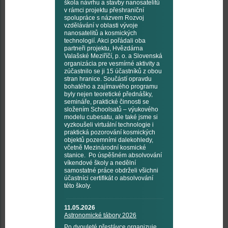
škola návrhu a stavby nanosatelitů
v rámci projektu přeshraniční
spolupráce s názvem Rozvoj
vzdělávání v oblasti vývoje
nanosatelitů a kosmických
technologií. Akci pořádali oba
partneři projektu, Hvězdárna
Valašské Meziříčí, p. o. a Slovenská
organizácia pre vesmírné aktivity a
zúčastnilo se ji 15 účastníků z obou
stran hranice. Součástí opravdu
bohatého a zajímavého programu
byly nejen teoretické přednášky,
semináře, praktické činnosti se
složením Schoolsatů – výukového
modelu cubesatu, ale také jsme si
vyzkoušeli virtuální technologie i
praktická pozorování kosmických
objektů pozemními dalekohledy,
včetně Mezinárodní kosmické
stanice. Po úspěšném absolvování
víkendové školy a nedělní
samostatné práce obdrželi všichni
účastníci certifikát o absolvování
této školy.
11.05.2026
Astronomické tábory 2026
Po dvouleté přestávce organizuje