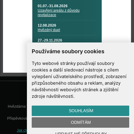
01.07.-31.08.2026
Uzavření areálu z důvodu
revitalizace
12.08.2026
Hvězdný duel
27.-29.11.2026
KOSMONAUTIKA, RAKETOVÁ
TECHNIKA A KOSMICKÉ
Používáme soubory cookies
TECHNOLOGIE
Tyto webové stránky používají soubory
cookies a další sledovací nástroje s cílem
vylepšení uživatelského prostředí, zobrazení
přizpůsobeného obsahu a reklam, analýzy
návštěvnosti webových stránek a zjištění
zdroje návštěvnosti.
Hvězdárna Valašské Meziříčí, příspěvková organizace, Vsetínská 78, 757
SOUHLASÍM
01 Valašské Meziříčí
Příspěvková organizace Zlínského kraje. Telefon:
571 611 928
, Mobil:
777
ODMÍTÁM
277 134
, E-mail:
info@astrovm.cz
Jak chráníme Vaše osobní údaje
|
Nastavení cookies
| Vyrobil: