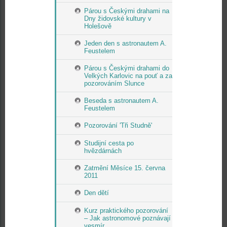
Párou s Českými drahami na
Dny židovské kultury v
Holešově
Jeden den s astronautem A.
Feustelem
Párou s Českými drahami do
Velkých Karlovic na pouť a za
pozorováním Slunce
Beseda s astronautem A.
Feustelem
Pozorování 'Tři Studně'
Studijní cesta po
hvězdárnách
Zatmění Měsíce 15. června
2011
Den dětí
Kurz praktického pozorování
– Jak astronomové poznávají
vesmír