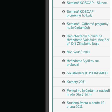
Seminář KOSOAP - Slunce
Seminář KOSOAP -
proměnné hvězdy
Seminář - Odborné programy
na hvězdárnách
Den otevřených dvěří na
Hvězdárně Valašské Meziříčí
při Dni Zlínského kraje
Noc vědců 2011
Hvězdárna Vyškov se
probouzí
Soustředění KOSOAP/MPH
Komety 2011
Pohled ke hvězdám z nádvoří
hradu Starý Jičín
Studená fronta a bouře 19.
srpna 2011