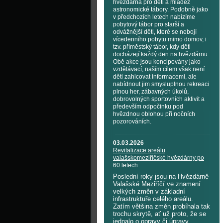
hvězdárna pro děti a mládež
astronomické tábory. Podobně jako
v předchozích letech nabízíme
pobytový tábor pro starší a
odvážnější děti, které se nebojí
vícedenního pobytu mimo domov, i
tzv. příměstský tábor, kdy děti
docházejí každý den na hvězdárnu.
Obě akce jsou koncipovány jako
vzdělávací, naším cílem však není
děti zahlcovat informacemi, ale
nabídnout jim smysluplnou rekreaci
plnou her, zábavných úkolů,
dobrovolných sportovních aktivit a
především odpočinku pod
hvězdnou oblohou při nočních
pozorováních.
03.03.2026
Revitalizace areálu
valašskomeziříčské hvězdárny po
60 letech
Poslední roky jsou na Hvězdárně
Valašské Meziříčí ve znamení
velkých změn v základní
infrastruktuře celého areálu.
Zatím většina změn probíhala tak
trochu skrytě, ať už proto, že se
jednalo o opravy či úpravy