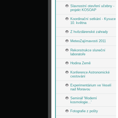
Slavnostní otevření učebny -
projekt KOSOAP
Koordinační setkání - Kysuce
10. května
Z hvězdárenské zahrady
MeteoZajímavosti 2011
Rekonstrukce sluneční
laboratoře
Hodina Země
Konference Astronomické
cestování
Experimentárium ve Veselí
nad Moravou
Seminář 'Moderní
kosmologie...'
Fotografie z pošty