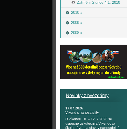
Zatmění Slunce 4.1. 2010
2010 »
2009 »
2008 »
Novinky z hvězdárny
17.07.2026
Víkend s nanosatelity
O víkendu 10. – 12. 7 2026 se
úspěšně uskutečnila Víkendová
škola návrhu a stavby nanosatelitů