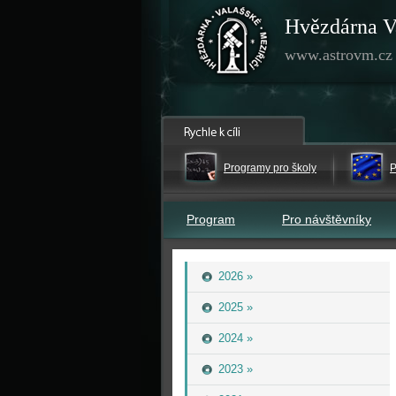
Hvězdárna V
www.astrovm.cz
Programy pro školy
P
Program
Pro návštěvníky
2026 »
2025 »
2024 »
2023 »