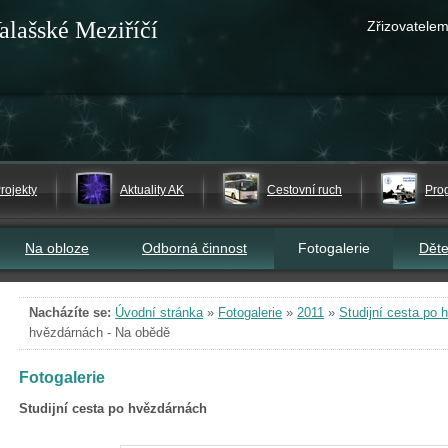
alašské Meziříčí
Zřizovatelem
rojekty
Aktuality AK
Cestovní ruch
Pro
Na obloze
Odborná činnost
Fotogalerie
Dět
Nacházíte se:
Úvodní stránka
»
Fotogalerie
»
2011
»
Studijní cesta po
hvězdárnách - Na obědě
Fotogalerie
Studijní cesta po hvězdárnách