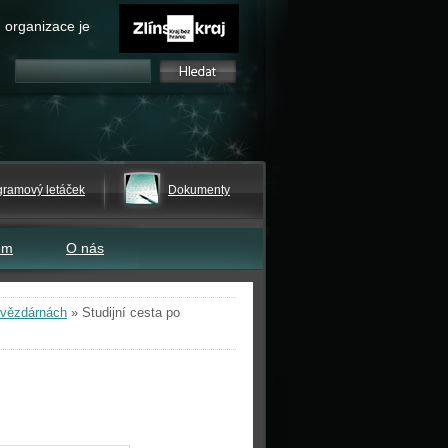
 organizace je
gramový letáček
Dokumenty
em
O nás
 hvězdárnách
»
Studijní cesta po