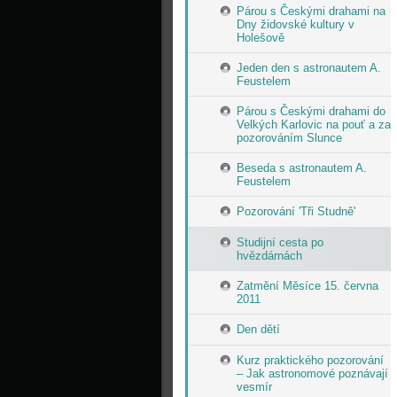
Párou s Českými drahami na
Dny židovské kultury v
Holešově
Jeden den s astronautem A.
Feustelem
Párou s Českými drahami do
Velkých Karlovic na pouť a za
pozorováním Slunce
Beseda s astronautem A.
Feustelem
Pozorování 'Tři Studně'
Studijní cesta po
hvězdárnách
Zatmění Měsíce 15. června
2011
Den dětí
Kurz praktického pozorování
– Jak astronomové poznávají
vesmír