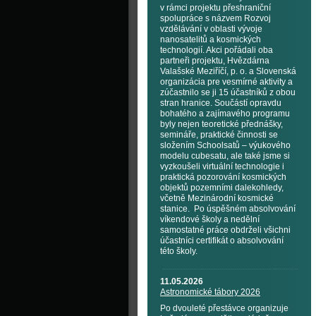
v rámci projektu přeshraniční
spolupráce s názvem Rozvoj
vzdělávání v oblasti vývoje
nanosatelitů a kosmických
technologií. Akci pořádali oba
partneři projektu, Hvězdárna
Valašské Meziříčí, p. o. a Slovenská
organizácia pre vesmírné aktivity a
zúčastnilo se ji 15 účastníků z obou
stran hranice. Součástí opravdu
bohatého a zajímavého programu
byly nejen teoretické přednášky,
semináře, praktické činnosti se
složením Schoolsatů – výukového
modelu cubesatu, ale také jsme si
vyzkoušeli virtuální technologie i
praktická pozorování kosmických
objektů pozemními dalekohledy,
včetně Mezinárodní kosmické
stanice. Po úspěšném absolvování
víkendové školy a nedělní
samostatné práce obdrželi všichni
účastníci certifikát o absolvování
této školy.
11.05.2026
Astronomické tábory 2026
Po dvouleté přestávce organizuje