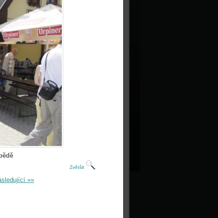
obědě
Zvětšit
sledující »»