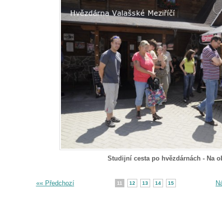
Studijní cesta po hvězdárnách - Na 
«« Předchozí
Ná
11
12
13
14
15