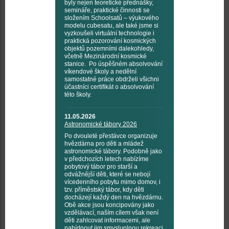
byly nejen teoretické přednášky,
semináře, praktické činnosti se
složením Schoolsatů – výukového
modelu cubesatu, ale také jsme si
vyzkoušeli virtuální technologie i
praktická pozorování kosmických
objektů pozemními dalekohledy,
včetně Mezinárodní kosmické
stanice. Po úspěšném absolvování
víkendové školy a nedělní
samostatné práce obdrželi všichni
účastníci certifikát o absolvování
této školy.
11.05.2026
Astronomické tábory 2026
Po dvouleté přestávce organizuje
hvězdárna pro děti a mládež
astronomické tábory. Podobně jako
v předchozích letech nabízíme
pobytový tábor pro starší a
odvážnější děti, které se nebojí
vícedenního pobytu mimo domov, i
tzv. příměstský tábor, kdy děti
docházejí každý den na hvězdárnu.
Obě akce jsou koncipovány jako
vzdělávací, naším cílem však není
děti zahlcovat informacemi, ale
nabídnout jim smysluplnou rekreaci