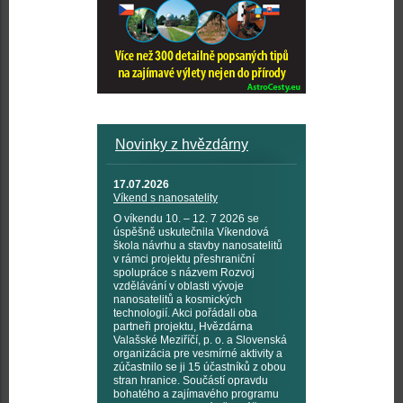
Novinky z hvězdárny
17.07.2026
Víkend s nanosatelity
O víkendu 10. – 12. 7 2026 se
úspěšně uskutečnila Víkendová
škola návrhu a stavby nanosatelitů
v rámci projektu přeshraniční
spolupráce s názvem Rozvoj
vzdělávání v oblasti vývoje
nanosatelitů a kosmických
technologií. Akci pořádali oba
partneři projektu, Hvězdárna
Valašské Meziříčí, p. o. a Slovenská
organizácia pre vesmírné aktivity a
zúčastnilo se ji 15 účastníků z obou
stran hranice. Součástí opravdu
bohatého a zajímavého programu