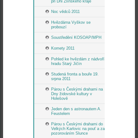
při Dni Zlínského kraje
Noc vědců 2011
Hvězdárna Vyškov se
probouzí
Soustředění KOSOAP/MPH
Komety 2011
Pohled ke hvězdám z nádvoří
hradu Starý Jičín
Studená fronta a bouře 19.
srpna 2011
Párou s Českými drahami na
Dny židovské kultury v
Holešově
Jeden den s astronautem A.
Feustelem
Párou s Českými drahami do
Velkých Karlovic na pouť a za
pozorováním Slunce