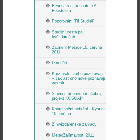
Beseda s astronautem A.
Feustelem
Pozorování 'Tři Studně'
Studijní cesta po
hvězdárnách
Zatmění Měsíce 15. června
2011
Den dětí
Kurz praktického pozorování
– Jak astronomové poznávají
vesmír
Slavnostní otevření učebny -
projekt KOSOAP
Koordinační setkání - Kysuce
10. května
Z hvězdárenské zahrady
MeteoZajímavosti 2011