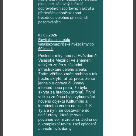
plnou her, zábavných úkolů,
dobrovolných sportovních aktivit a
především odpočinku pod
hvězdnou oblohou při nočních
pozorováních.
03.03.2026
Revitalizace areálu
valašskomeziříčské hvězdárny po
60 letech
Poslední roky jsou na Hvězdárně
Valašské Meziříčí ve znamení
velkých změn v základní
infrastruktuře celého areálu.
Zatím většina změn probíhala tak
trochu skrytě, ať už proto, že se
jednalo o opravy či úpravy
interiérů nebo proto, že byla
skryta za hradbou stromů. První
velkou změnou bylo vybudování
nového objektu Kulturního a
kreativního centra na ulici J. K.
Tyla a nyní se dostáváme do
další etapy, která je svou
povahou velmi zřetelná. Jedná se
o komplexní revitalizaci oplocení
a areálu hvězdárny.