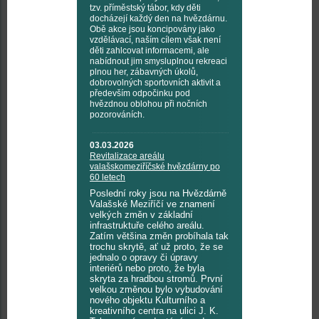
tzv. příměstský tábor, kdy děti
docházejí každý den na hvězdárnu.
Obě akce jsou koncipovány jako
vzdělávací, naším cílem však není
děti zahlcovat informacemi, ale
nabídnout jim smysluplnou rekreaci
plnou her, zábavných úkolů,
dobrovolných sportovních aktivit a
především odpočinku pod
hvězdnou oblohou při nočních
pozorováních.
03.03.2026
Revitalizace areálu
valašskomeziříčské hvězdárny po
60 letech
Poslední roky jsou na Hvězdárně
Valašské Meziříčí ve znamení
velkých změn v základní
infrastruktuře celého areálu.
Zatím většina změn probíhala tak
trochu skrytě, ať už proto, že se
jednalo o opravy či úpravy
interiérů nebo proto, že byla
skryta za hradbou stromů. První
velkou změnou bylo vybudování
nového objektu Kulturního a
kreativního centra na ulici J. K.