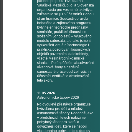
partneři projektu, Hvězdárna
Valašské Meziříčí, p. o. a Slovenská
organizácia pre vesmírné aktivity a
zúčastnilo se ji 15 účastníků z obou
stran hranice. Součástí opravdu
bohatého a zajímavého programu
byly nejen teoretické přednášky,
semináře, praktické činnosti se
složením Schoolsatů – výukového
modelu cubesatu, ale také jsme si
vyzkoušeli virtuální technologie i
praktická pozorování kosmických
objektů pozemními dalekohledy,
včetně Mezinárodní kosmické
stanice. Po úspěšném absolvování
víkendové školy a nedělní
samostatné práce obdrželi všichni
účastníci certifikát o absolvování
této školy.
11.05.2026
Astronomické tábory 2026
Po dvouleté přestávce organizuje
hvězdárna pro děti a mládež
astronomické tábory. Podobně jako
v předchozích letech nabízíme
pobytový tábor pro starší a
odvážnější děti, které se nebojí
vícedenního pobytu mimo domov, i