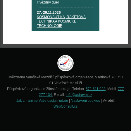
Hvězdný duel
27.-29.11.2026
KOSMONAUTIKA, RAKETOVÁ
TECHNIKA A KOSMICKÉ
TECHNOLOGIE
Hvězdárna Valašské Meziříčí, příspěvková organizace, Vsetínská 78, 757
01 Valašské Meziříčí
Příspěvková organizace Zlínského kraje. Telefon:
571 611 928
, Mobil:
777
277 134
, E-mail:
info@astrovm.cz
Jak chráníme Vaše osobní údaje
|
Nastavení cookies
| Vyrobil:
WebConsult.cz