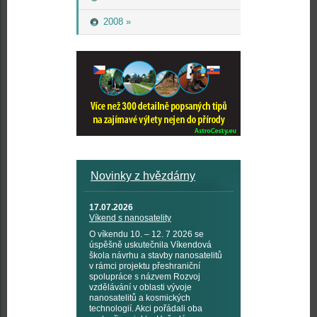
2008 »
Novinky z hvězdárny
17.07.2026
Víkend s nanosatelity
O víkendu 10. – 12. 7 2026 se
úspěšně uskutečnila Víkendová
škola návrhu a stavby nanosatelitů
v rámci projektu přeshraniční
spolupráce s názvem Rozvoj
vzdělávání v oblasti vývoje
nanosatelitů a kosmických
technologií. Akci pořádali oba