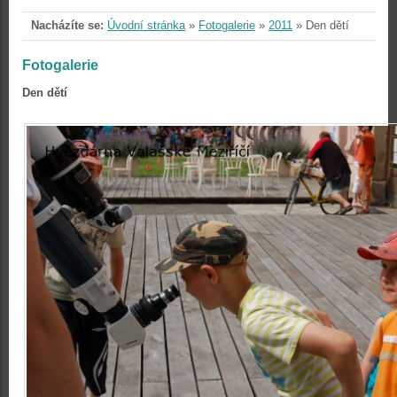
Nacházíte se:
Úvodní stránka
»
Fotogalerie
»
2011
»
Den dětí
Fotogalerie
Den dětí