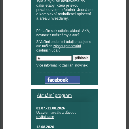
Tyla a nyní se dostáváme do
další etapy, která je svou
povahou velmi zřetelná. Jedná se
o komplexní revitalizaci oplocení
a areálu hvězdárny.
Přihlašte se k odběru aktualit AKA,
novinek z hvězdárny a akcí:
S Vašimi osobními údaji pracujeme
dle našich
zásad zpracování
osobních údajů
.
Více informací o zasílání novinek
Aktuální program
01.07.-31.08.2026
Uzavření areálu z důvodu
revitalizace
12.08.2026