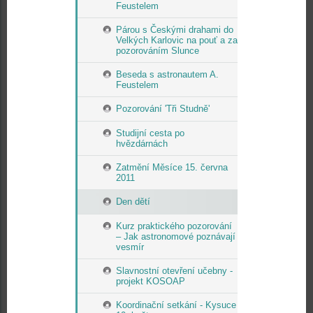
Feustelem
Párou s Českými drahami do
Velkých Karlovic na pouť a za
pozorováním Slunce
Beseda s astronautem A.
Feustelem
Pozorování 'Tři Studně'
Studijní cesta po
hvězdárnách
Zatmění Měsíce 15. června
2011
Den dětí
Kurz praktického pozorování
– Jak astronomové poznávají
vesmír
Slavnostní otevření učebny -
projekt KOSOAP
Koordinační setkání - Kysuce