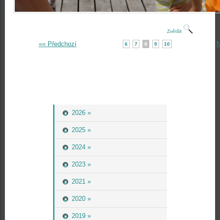
Zvětšit
«« Předchozí
N
6
7
8
9
10
2026 »
2025 »
2024 »
2023 »
2021 »
2020 »
2019 »