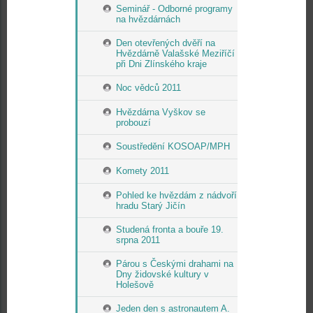
Seminář - Odborné programy
na hvězdárnách
Den otevřených dvěří na
Hvězdárně Valašské Meziříčí
při Dni Zlínského kraje
Noc vědců 2011
Hvězdárna Vyškov se
probouzí
Soustředění KOSOAP/MPH
Komety 2011
Pohled ke hvězdám z nádvoří
hradu Starý Jičín
Studená fronta a bouře 19.
srpna 2011
Párou s Českými drahami na
Dny židovské kultury v
Holešově
Jeden den s astronautem A.