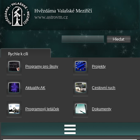
Hvězdárna Valašské Meziříčí
www.astrovm.cz
Programy pro školy
Projekty
Aktuality AK
Cestovní ruch
Programový letáček
Dokumenty