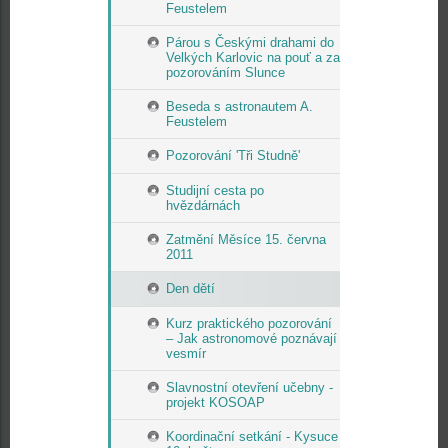
Feustelem
Párou s Českými drahami do
Velkých Karlovic na pouť a za
pozorováním Slunce
Beseda s astronautem A.
Feustelem
Pozorování 'Tři Studně'
Studijní cesta po
hvězdárnách
Zatmění Měsíce 15. června
2011
Den dětí
Kurz praktického pozorování
– Jak astronomové poznávají
vesmír
Slavnostní otevření učebny -
projekt KOSOAP
Koordinační setkání - Kysuce