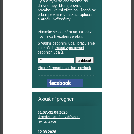
Tyla a nyní se dostáváme do
další etapy, která je svou
povahou velmi zřetelná. Jedná se
o komplexní revitalizaci oplocení
a areálu hvězdárny.
Přihlašte se k odběru aktualit AKA,
novinek z hvězdárny a akcí:
S Vašimi osobními údaji pracujeme
dle našich
zásad zpracování
osobních údajů
.
Více informací o zasílání novinek
Aktuální program
01.07.-31.08.2026
Uzavření areálu z důvodu
revitalizace
12.08.2026