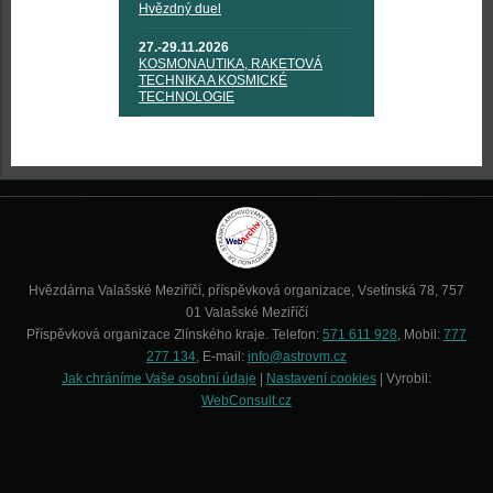
Hvězdný duel
27.-29.11.2026
KOSMONAUTIKA, RAKETOVÁ
TECHNIKA A KOSMICKÉ
TECHNOLOGIE
Hvězdárna Valašské Meziříčí, příspěvková organizace, Vsetínská 78, 757
01 Valašské Meziříčí
Příspěvková organizace Zlínského kraje. Telefon:
571 611 928
, Mobil:
777
277 134
, E-mail:
info@astrovm.cz
Jak chráníme Vaše osobní údaje
|
Nastavení cookies
| Vyrobil:
WebConsult.cz