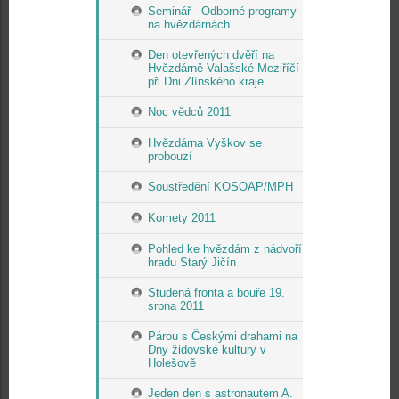
Seminář - Odborné programy
na hvězdárnách
Den otevřených dvěří na
Hvězdárně Valašské Meziříčí
při Dni Zlínského kraje
Noc vědců 2011
Hvězdárna Vyškov se
probouzí
Soustředění KOSOAP/MPH
Komety 2011
Pohled ke hvězdám z nádvoří
hradu Starý Jičín
Studená fronta a bouře 19.
srpna 2011
Párou s Českými drahami na
Dny židovské kultury v
Holešově
Jeden den s astronautem A.