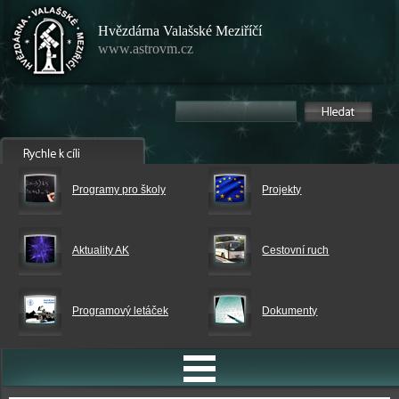
Hvězdárna Valašské Meziříčí
www.astrovm.cz
Programy pro školy
Projekty
Aktuality AK
Cestovní ruch
Programový letáček
Dokumenty