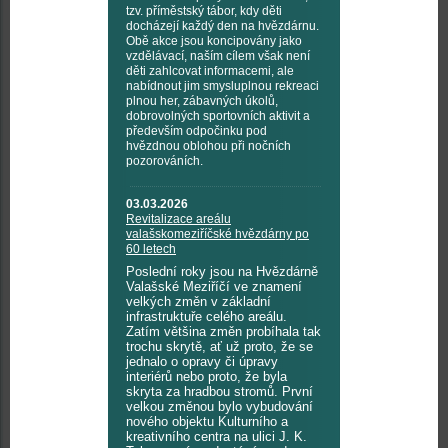
tzv. příměstský tábor, kdy děti
docházejí každý den na hvězdárnu.
Obě akce jsou koncipovány jako
vzdělávací, naším cílem však není
děti zahlcovat informacemi, ale
nabídnout jim smysluplnou rekreaci
plnou her, zábavných úkolů,
dobrovolných sportovních aktivit a
především odpočinku pod
hvězdnou oblohou při nočních
pozorováních.
03.03.2026
Revitalizace areálu
valašskomeziříčské hvězdárny po
60 letech
Poslední roky jsou na Hvězdárně
Valašské Meziříčí ve znamení
velkých změn v základní
infrastruktuře celého areálu.
Zatím většina změn probíhala tak
trochu skrytě, ať už proto, že se
jednalo o opravy či úpravy
interiérů nebo proto, že byla
skryta za hradbou stromů. První
velkou změnou bylo vybudování
nového objektu Kulturního a
kreativního centra na ulici J. K.