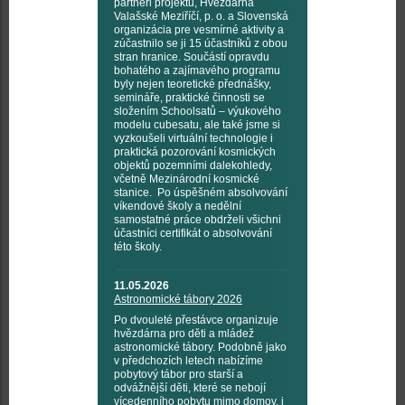
partneři projektu, Hvězdárna
Valašské Meziříčí, p. o. a Slovenská
organizácia pre vesmírné aktivity a
zúčastnilo se ji 15 účastníků z obou
stran hranice. Součástí opravdu
bohatého a zajímavého programu
byly nejen teoretické přednášky,
semináře, praktické činnosti se
složením Schoolsatů – výukového
modelu cubesatu, ale také jsme si
vyzkoušeli virtuální technologie i
praktická pozorování kosmických
objektů pozemními dalekohledy,
včetně Mezinárodní kosmické
stanice. Po úspěšném absolvování
víkendové školy a nedělní
samostatné práce obdrželi všichni
účastníci certifikát o absolvování
této školy.
11.05.2026
Astronomické tábory 2026
Po dvouleté přestávce organizuje
hvězdárna pro děti a mládež
astronomické tábory. Podobně jako
v předchozích letech nabízíme
pobytový tábor pro starší a
odvážnější děti, které se nebojí
vícedenního pobytu mimo domov, i