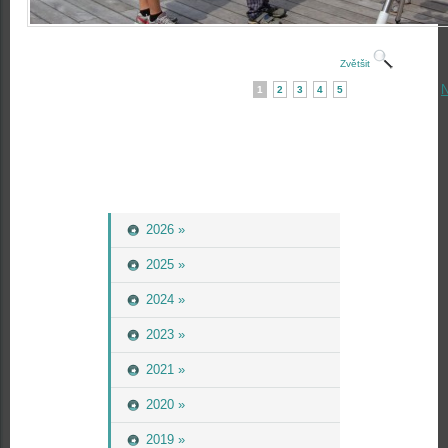
Zvětšit
N
1
2
3
4
5
2026 »
2025 »
2024 »
2023 »
2021 »
2020 »
2019 »