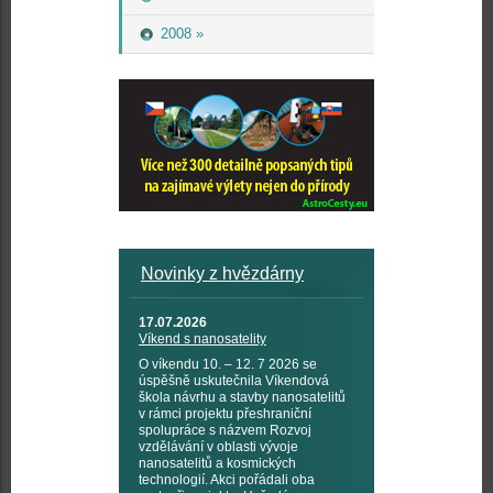
2008 »
Novinky z hvězdárny
17.07.2026
Víkend s nanosatelity
O víkendu 10. – 12. 7 2026 se
úspěšně uskutečnila Víkendová
škola návrhu a stavby nanosatelitů
v rámci projektu přeshraniční
spolupráce s názvem Rozvoj
vzdělávání v oblasti vývoje
nanosatelitů a kosmických
technologií. Akci pořádali oba