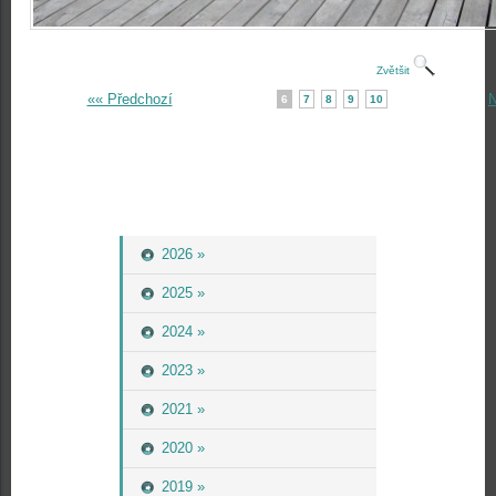
Zvětšit
«« Předchozí
N
6
7
8
9
10
2026 »
2025 »
2024 »
2023 »
2021 »
2020 »
2019 »