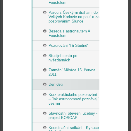
Feustelem
Párou s Českými drahami do
Velkých Karlovic na pouť a za
pozorováním Slunce
Beseda s astronautem A.
Feustelem
Pozorování 'Tři Studně'
Studijní cesta po
hvězdárnách
Zatmění Měsíce 15. června
2011
Den dětí
Kurz praktického pozorování
– Jak astronomové poznávají
vesmír
Slavnostní otevření učebny -
projekt KOSOAP
Koordinační setkání - Kysuce