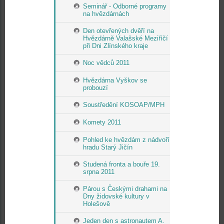
Seminář - Odborné programy
na hvězdárnách
Den otevřených dvěří na
Hvězdárně Valašské Meziříčí
při Dni Zlínského kraje
Noc vědců 2011
Hvězdárna Vyškov se
probouzí
Soustředění KOSOAP/MPH
Komety 2011
Pohled ke hvězdám z nádvoří
hradu Starý Jičín
Studená fronta a bouře 19.
srpna 2011
Párou s Českými drahami na
Dny židovské kultury v
Holešově
Jeden den s astronautem A.