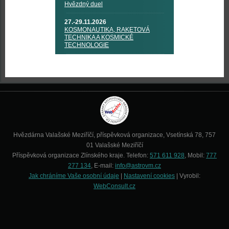
Hvězdný duel
27.-29.11.2026
KOSMONAUTIKA, RAKETOVÁ
TECHNIKA A KOSMICKÉ
TECHNOLOGIE
Hvězdárna Valašské Meziříčí, příspěvková organizace, Vsetínská 78, 757
01 Valašské Meziříčí
Příspěvková organizace Zlínského kraje. Telefon:
571 611 928
, Mobil:
777
277 134
, E-mail:
info@astrovm.cz
Jak chráníme Vaše osobní údaje
|
Nastavení cookies
| Vyrobil:
WebConsult.cz