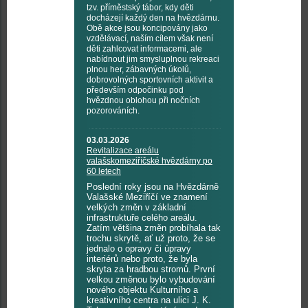
tzv. příměstský tábor, kdy děti
docházejí každý den na hvězdárnu.
Obě akce jsou koncipovány jako
vzdělávací, naším cílem však není
děti zahlcovat informacemi, ale
nabídnout jim smysluplnou rekreaci
plnou her, zábavných úkolů,
dobrovolných sportovních aktivit a
především odpočinku pod
hvězdnou oblohou při nočních
pozorováních.
03.03.2026
Revitalizace areálu
valašskomeziříčské hvězdárny po
60 letech
Poslední roky jsou na Hvězdárně
Valašské Meziříčí ve znamení
velkých změn v základní
infrastruktuře celého areálu.
Zatím většina změn probíhala tak
trochu skrytě, ať už proto, že se
jednalo o opravy či úpravy
interiérů nebo proto, že byla
skryta za hradbou stromů. První
velkou změnou bylo vybudování
nového objektu Kulturního a
kreativního centra na ulici J. K.