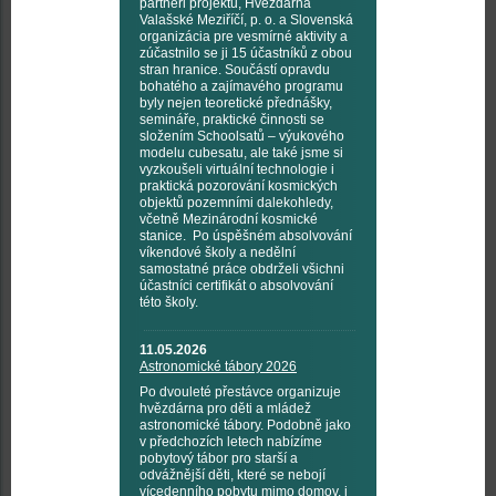
partneři projektu, Hvězdárna
Valašské Meziříčí, p. o. a Slovenská
organizácia pre vesmírné aktivity a
zúčastnilo se ji 15 účastníků z obou
stran hranice. Součástí opravdu
bohatého a zajímavého programu
byly nejen teoretické přednášky,
semináře, praktické činnosti se
složením Schoolsatů – výukového
modelu cubesatu, ale také jsme si
vyzkoušeli virtuální technologie i
praktická pozorování kosmických
objektů pozemními dalekohledy,
včetně Mezinárodní kosmické
stanice. Po úspěšném absolvování
víkendové školy a nedělní
samostatné práce obdrželi všichni
účastníci certifikát o absolvování
této školy.
11.05.2026
Astronomické tábory 2026
Po dvouleté přestávce organizuje
hvězdárna pro děti a mládež
astronomické tábory. Podobně jako
v předchozích letech nabízíme
pobytový tábor pro starší a
odvážnější děti, které se nebojí
vícedenního pobytu mimo domov, i