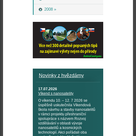
2008 »
Novinky z hvězdárny
17.07.2026
Víkend s nanosatelity
O víkendu 10. – 12. 7 2026 se
úspěšně uskutečnila Víkendová
škola návrhu a stavby nanosatelitů
v rámci projektu přeshraniční
spolupráce s názvem Rozvoj
vzdělávání v oblasti vývoje
nanosatelitů a kosmických
technologií. Akci pořádali oba