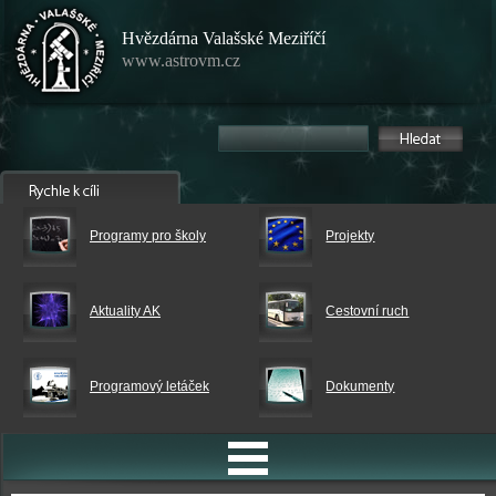
Hvězdárna Valašské Meziříčí
www.astrovm.cz
Programy pro školy
Projekty
Aktuality AK
Cestovní ruch
Programový letáček
Dokumenty