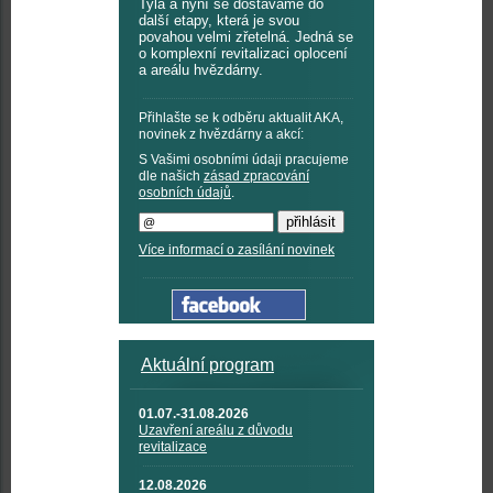
Tyla a nyní se dostáváme do
další etapy, která je svou
povahou velmi zřetelná. Jedná se
o komplexní revitalizaci oplocení
a areálu hvězdárny.
Přihlašte se k odběru aktualit AKA,
novinek z hvězdárny a akcí:
S Vašimi osobními údaji pracujeme
dle našich
zásad zpracování
osobních údajů
.
Více informací o zasílání novinek
Aktuální program
01.07.-31.08.2026
Uzavření areálu z důvodu
revitalizace
12.08.2026