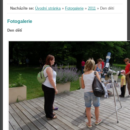
Nacházíte se:
Úvodní stránka
»
Fotogalerie
»
2011
»
Den dětí
Fotogalerie
Den dětí