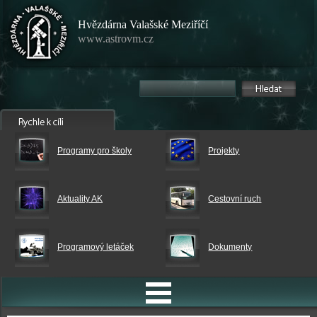
Hvězdárna Valašské Meziříčí
www.astrovm.cz
Programy pro školy
Projekty
Aktuality AK
Cestovní ruch
Programový letáček
Dokumenty