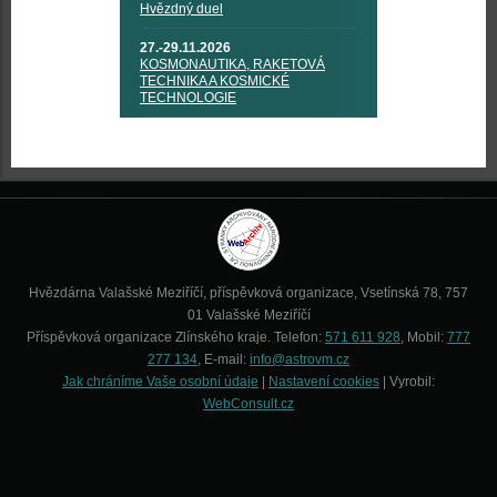
Hvězdný duel
27.-29.11.2026
KOSMONAUTIKA, RAKETOVÁ
TECHNIKA A KOSMICKÉ
TECHNOLOGIE
Hvězdárna Valašské Meziříčí, příspěvková organizace, Vsetínská 78, 757
01 Valašské Meziříčí
Příspěvková organizace Zlínského kraje. Telefon:
571 611 928
, Mobil:
777
277 134
, E-mail:
info@astrovm.cz
Jak chráníme Vaše osobní údaje
|
Nastavení cookies
| Vyrobil:
WebConsult.cz