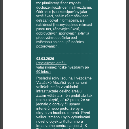
tzv. příměstský tábor, kdy děti
docházejí každý den na hvězdárnu.
Obě akce jsou koncipovány jako
vzdělávací, naším cílem však není
děti zahlcovat informacemi, ale
nabídnout jim smysluplnou rekreaci
plnou her, zábavných úkolů,
dobrovolných sportovních aktivit a
především odpočinku pod
hvězdnou oblohou při nočních
pozorováních.
03.03.2026
Revitalizace areálu
valašskomeziříčské hvězdárny po
60 letech
Poslední roky jsou na Hvězdárně
Valašské Meziříčí ve znamení
velkých změn v základní
infrastruktuře celého areálu.
Zatím většina změn probíhala tak
trochu skrytě, ať už proto, že se
jednalo o opravy či úpravy
interiérů nebo proto, že byla
skryta za hradbou stromů. První
velkou změnou bylo vybudování
nového objektu Kulturního a
kreativního centra na ulici J. K.