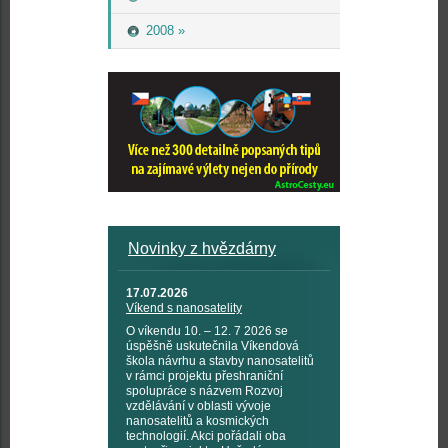
2008 »
Novinky z hvězdárny
17.07.2026
Víkend s nanosatelity
O víkendu 10. – 12. 7 2026 se
úspěšně uskutečnila Víkendová
škola návrhu a stavby nanosatelitů
v rámci projektu přeshraniční
spolupráce s názvem Rozvoj
vzdělávání v oblasti vývoje
nanosatelitů a kosmických
technologií. Akci pořádali oba