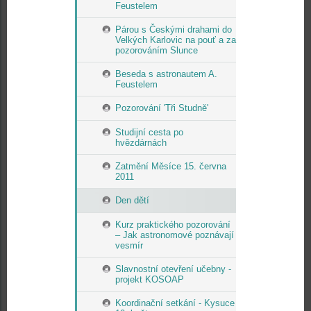
Feustelem
Párou s Českými drahami do
Velkých Karlovic na pouť a za
pozorováním Slunce
Beseda s astronautem A.
Feustelem
Pozorování 'Tři Studně'
Studijní cesta po
hvězdárnách
Zatmění Měsíce 15. června
2011
Den dětí
Kurz praktického pozorování
– Jak astronomové poznávají
vesmír
Slavnostní otevření učebny -
projekt KOSOAP
Koordinační setkání - Kysuce