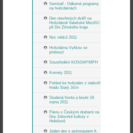
Seminář - Odborné programy
na hvězdárnách
Den otevřených dvěří na
Hvězdárně Valašské Meziříčí
při Dni Zlínského kraje
Noc vědců 2011
Hvězdárna Vyškov se
probouzí
Soustředění KOSOAP/MPH
Komety 2011
Pohled ke hvězdám z nádvoří
hradu Starý Jičín
Studená fronta a bouře 19.
srpna 2011
Párou s Českými drahami na
Dny židovské kultury v
Holešově
Jeden den s astronautem A.