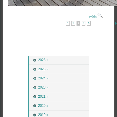
Zvětšit
N
1
2
3
4
5
2026 »
2025 »
2024 »
2023 »
2021 »
2020 »
2019 »