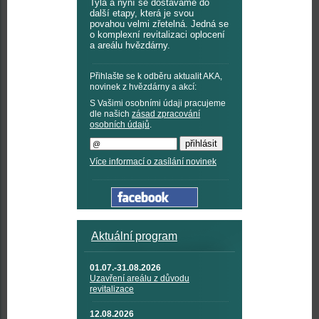
Tyla a nyní se dostáváme do
další etapy, která je svou
povahou velmi zřetelná. Jedná se
o komplexní revitalizaci oplocení
a areálu hvězdárny.
Přihlašte se k odběru aktualit AKA,
novinek z hvězdárny a akcí:
S Vašimi osobními údaji pracujeme
dle našich
zásad zpracování
osobních údajů
.
Více informací o zasílání novinek
Aktuální program
01.07.-31.08.2026
Uzavření areálu z důvodu
revitalizace
12.08.2026