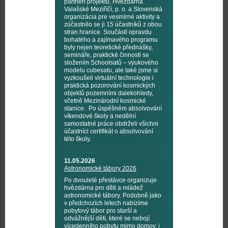
partneři projektu, Hvězdárna
Valašské Meziříčí, p. o. a Slovenská
organizácia pre vesmírné aktivity a
zúčastnilo se ji 15 účastníků z obou
stran hranice. Součástí opravdu
bohatého a zajímavého programu
byly nejen teoretické přednášky,
semináře, praktické činnosti se
složením Schoolsatů – výukového
modelu cubesatu, ale také jsme si
vyzkoušeli virtuální technologie i
praktická pozorování kosmických
objektů pozemními dalekohledy,
včetně Mezinárodní kosmické
stanice. Po úspěšném absolvování
víkendové školy a nedělní
samostatné práce obdrželi všichni
účastníci certifikát o absolvování
této školy.
11.05.2026
Astronomické tábory 2026
Po dvouleté přestávce organizuje
hvězdárna pro děti a mládež
astronomické tábory. Podobně jako
v předchozích letech nabízíme
pobytový tábor pro starší a
odvážnější děti, které se nebojí
vícedenního pobytu mimo domov, i