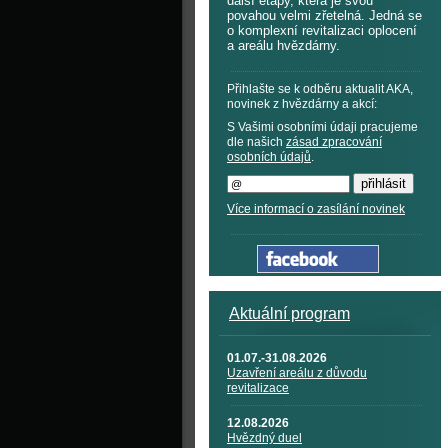
další etapy, která je svou
povahou velmi zřetelná. Jedná se
o komplexní revitalizaci oplocení
a areálu hvězdárny.
Přihlašte se k odběru aktualit AKA,
novinek z hvězdárny a akcí:
S Vašimi osobními údaji pracujeme
dle našich
zásad zpracování
osobních údajů
.
Více informací o zasílání novinek
Aktuální program
01.07.-31.08.2026
Uzavření areálu z důvodu
revitalizace
12.08.2026
Hvězdný duel