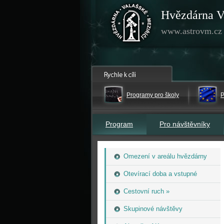
Hvězdárna V
www.astrovm.cz
Programy pro školy
P
Program
Pro návštěvníky
Omezení v areálu hvězdárny
Otevírací doba a vstupné
Cestovní ruch »
Skupinové návštěvy