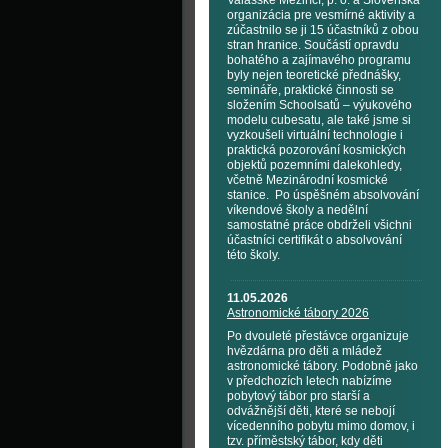
Valašské Meziříčí, p. o. a Slovenská
organizácia pre vesmírné aktivity a
zúčastnilo se ji 15 účastníků z obou
stran hranice. Součástí opravdu
bohatého a zajímavého programu
byly nejen teoretické přednášky,
semináře, praktické činnosti se
složením Schoolsatů – výukového
modelu cubesatu, ale také jsme si
vyzkoušeli virtuální technologie i
praktická pozorování kosmických
objektů pozemními dalekohledy,
včetně Mezinárodní kosmické
stanice. Po úspěšném absolvování
víkendové školy a nedělní
samostatné práce obdrželi všichni
účastníci certifikát o absolvování
této školy.
11.05.2026
Astronomické tábory 2026
Po dvouleté přestávce organizuje
hvězdárna pro děti a mládež
astronomické tábory. Podobně jako
v předchozích letech nabízíme
pobytový tábor pro starší a
odvážnější děti, které se nebojí
vícedenního pobytu mimo domov, i
tzv. příměstský tábor, kdy děti