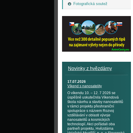
Fotografická soutež
Novinky z hvězdárny
17.07.2026
Víkend s nanosatelity
O víkendu 10. – 12. 7 2026 se
úspěšně uskutečnila Víkendová
škola návrhu a stavby nanosatelitů
v rámci projektu přeshraniční
spolupráce s názvem Rozvoj
vzdělávání v oblasti vývoje
nanosatelitů a kosmických
technologií. Akci pořádali oba
partneři projektu, Hvězdárna