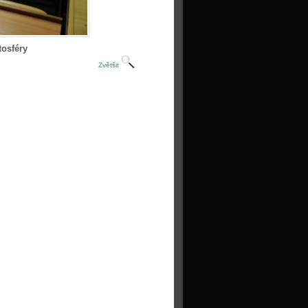
tosféry
Zvětšit