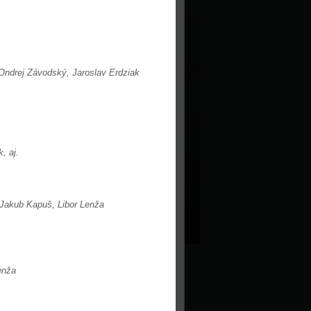
Ondrej Závodský,
Jaroslav Erdziak
, aj.
Jakub Kapuš, Libor Lenža
enža