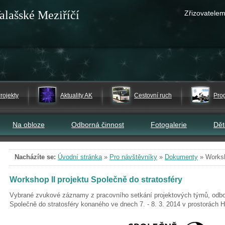
alašské Meziříčí
Zřizovatelem
rojekty
Aktuality AK
Cestovní ruch
Pro
Na obloze
Odborná činnost
Fotogalerie
Dě
Nacházíte se:
Úvodní stránka
»
Pro návštěvníky
»
Dokumenty
»
Worksh
Workshop II projektu Společně do stratosféry
Vybrané zvukové záznamy z pracovního setkání projektových týmů, odbor
Společně do stratosféry konaného ve dnech 7. - 8. 3. 2014 v prostorách 