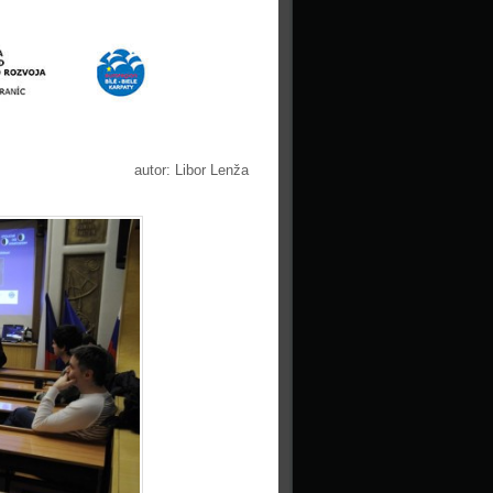
autor: Libor Lenža