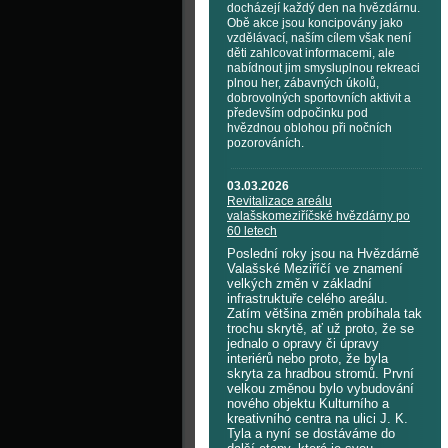
docházejí každý den na hvězdárnu.
Obě akce jsou koncipovány jako
vzdělávací, naším cílem však není
děti zahlcovat informacemi, ale
nabídnout jim smysluplnou rekreaci
plnou her, zábavných úkolů,
dobrovolných sportovních aktivit a
především odpočinku pod
hvězdnou oblohou při nočních
pozorováních.
03.03.2026
Revitalizace areálu
valašskomeziříčské hvězdárny po
60 letech
Poslední roky jsou na Hvězdárně
Valašské Meziříčí ve znamení
velkých změn v základní
infrastruktuře celého areálu.
Zatím většina změn probíhala tak
trochu skrytě, ať už proto, že se
jednalo o opravy či úpravy
interiérů nebo proto, že byla
skryta za hradbou stromů. První
velkou změnou bylo vybudování
nového objektu Kulturního a
kreativního centra na ulici J. K.
Tyla a nyní se dostáváme do