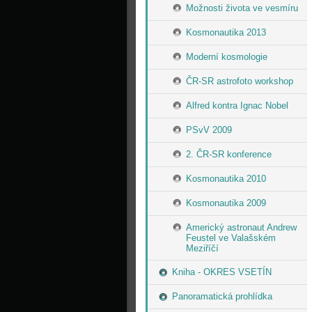
Možnosti života ve vesmíru
Kosmonautika 2013
Moderní kosmologie
ČR-SR astrofoto workshop
Alfred kontra Ignac Nobel
PSvV 2009
2. ČR-SR konference
Kosmonautika 2010
Kosmonautika 2009
Americký astronaut Andrew
Feustel ve Valašském
Meziříčí
Kniha - OKRES VSETÍN
Panoramatická prohlídka