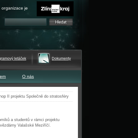
 organizace je
gramový letáček
Dokumenty
tem
O nás
op II projektu Společně do stratosféry
níků a studentů v rámci projektu
Hvězdárny Valašské Meziříčí.