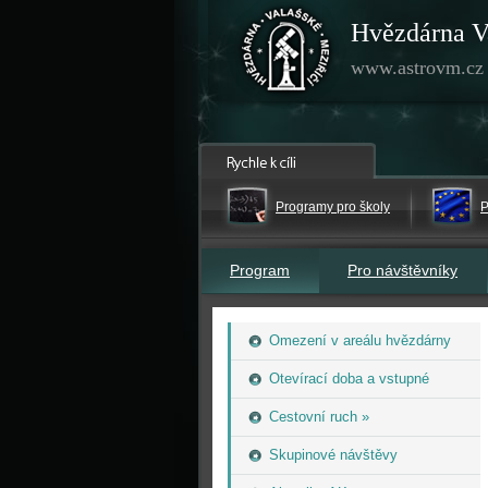
Hvězdárna V
www.astrovm.cz
Programy pro školy
P
Program
Pro návštěvníky
Omezení v areálu hvězdárny
Otevírací doba a vstupné
Cestovní ruch »
Skupinové návštěvy