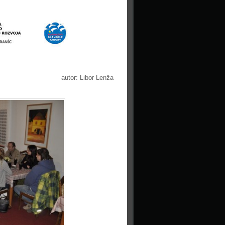
autor: Libor Lenža