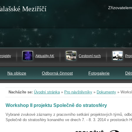
alašské Meziříčí
Zřizovatelem
rojekty
Aktuality AK
Cestovní ruch
Pro
Na obloze
Odborná činnost
Fotogalerie
Dě
Nacházíte se:
Úvodní stránka
»
Pro návštěvníky
»
Dokumenty
»
Worksh
Workshop II projektu Společně do stratosféry
Vybrané zvukové záznamy z pracovního setkání projektových týmů, odbor
Společně do stratosféry konaného ve dnech 7. - 8. 3. 2014 v prostorách 