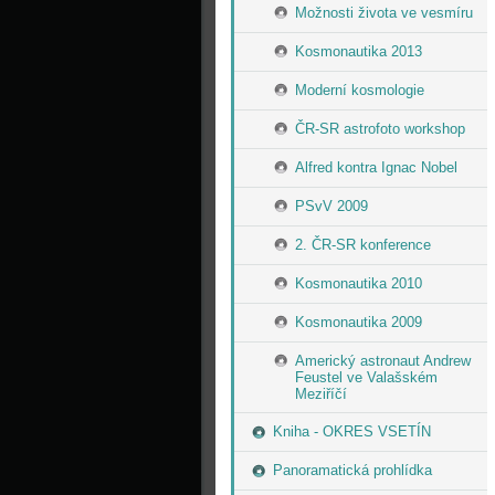
Možnosti života ve vesmíru
Kosmonautika 2013
Moderní kosmologie
ČR-SR astrofoto workshop
Alfred kontra Ignac Nobel
PSvV 2009
2. ČR-SR konference
Kosmonautika 2010
Kosmonautika 2009
Americký astronaut Andrew
Feustel ve Valašském
Meziříčí
Kniha - OKRES VSETÍN
Panoramatická prohlídka