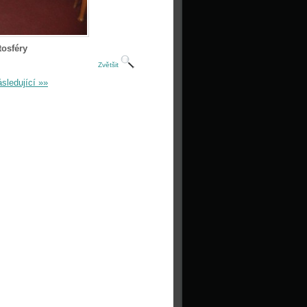
tosféry
Zvětšit
sledující »»