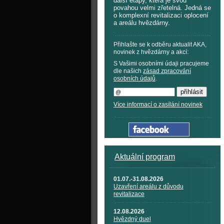
další etapy, která je svou
povahou velmi zřetelná. Jedná se
o komplexní revitalizaci oplocení
a areálu hvězdárny.
Přihlašte se k odběru aktualit AKA,
novinek z hvězdárny a akcí:
S Vašimi osobními údaji pracujeme
dle našich
zásad zpracování
osobních údajů
.
Více informací o zasílání novinek
Aktuální program
01.07.-31.08.2026
Uzavření areálu z důvodu
revitalizace
12.08.2026
Hvězdný duel