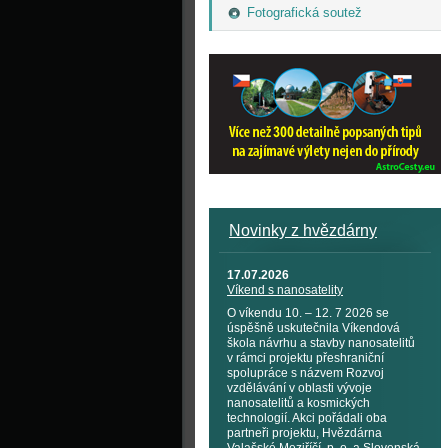
Fotografická soutež
Novinky z hvězdárny
17.07.2026
Víkend s nanosatelity
O víkendu 10. – 12. 7 2026 se
úspěšně uskutečnila Víkendová
škola návrhu a stavby nanosatelitů
v rámci projektu přeshraniční
spolupráce s názvem Rozvoj
vzdělávání v oblasti vývoje
nanosatelitů a kosmických
technologií. Akci pořádali oba
partneři projektu, Hvězdárna