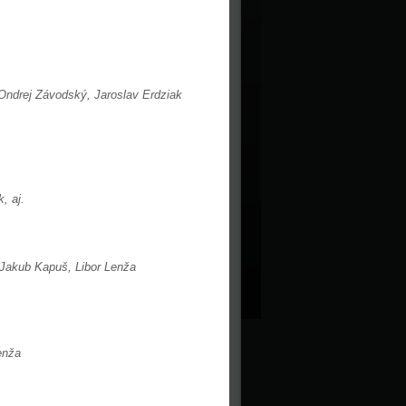
Ondrej Závodský,
Jaroslav Erdziak
, aj.
Jakub Kapuš, Libor Lenža
enža