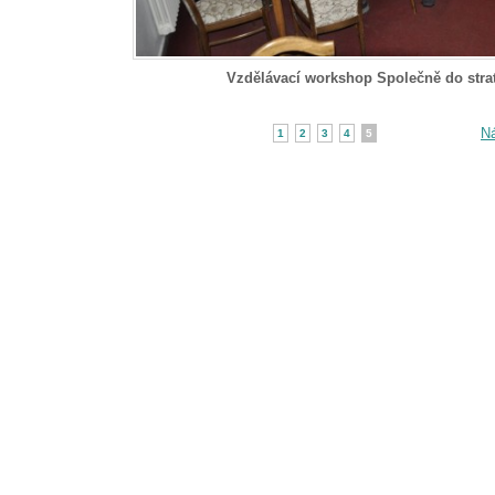
Vzdělávací workshop Společně do stra
Ná
1
2
3
4
5