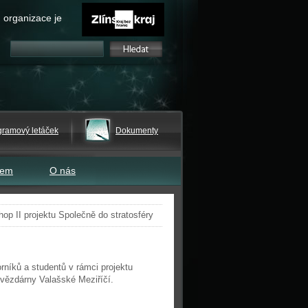
 organizace je
gramový letáček
Dokumenty
tem
O nás
op II projektu Společně do stratosféry
níků a studentů v rámci projektu
Hvězdárny Valašské Meziříčí.