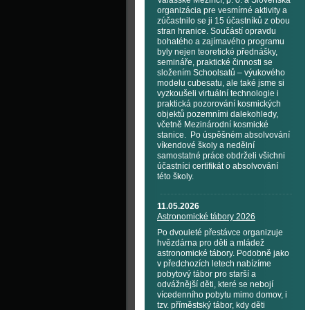
Valašské Meziříčí, p. o. a Slovenská
organizácia pre vesmírné aktivity a
zúčastnilo se ji 15 účastníků z obou
stran hranice. Součástí opravdu
bohatého a zajímavého programu
byly nejen teoretické přednášky,
semináře, praktické činnosti se
složením Schoolsatů – výukového
modelu cubesatu, ale také jsme si
vyzkoušeli virtuální technologie i
praktická pozorování kosmických
objektů pozemními dalekohledy,
včetně Mezinárodní kosmické
stanice. Po úspěšném absolvování
víkendové školy a nedělní
samostatné práce obdrželi všichni
účastníci certifikát o absolvování
této školy.
11.05.2026
Astronomické tábory 2026
Po dvouleté přestávce organizuje
hvězdárna pro děti a mládež
astronomické tábory. Podobně jako
v předchozích letech nabízíme
pobytový tábor pro starší a
odvážnější děti, které se nebojí
vícedenního pobytu mimo domov, i
tzv. příměstský tábor, kdy děti