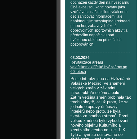
docházejí každý den na hvězdárnu.
Obě akce jsou koncipovány jako
vzdělávací, naším cílem však není
děti zahlcovat informacemi, ale
nabídnout jim smysluplnou rekreaci
plnou her, zábavných úkolů,
dobrovolných sportovních aktivit a
především odpočinku pod
hvězdnou oblohou při nočních
pozorováních.
03.03.2026
Revitalizace areálu
valašskomeziříčské hvězdárny po
60 letech
Poslední roky jsou na Hvězdárně
Valašské Meziříčí ve znamení
velkých změn v základní
infrastruktuře celého areálu.
Zatím většina změn probíhala tak
trochu skrytě, ať už proto, že se
jednalo o opravy či úpravy
interiérů nebo proto, že byla
skryta za hradbou stromů. První
velkou změnou bylo vybudování
nového objektu Kulturního a
kreativního centra na ulici J. K.
Tyla a nyní se dostáváme do