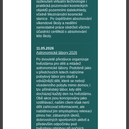
vyzkoušeli virtuální technologie i
praktická pozorování kosmických
objektů pozemními dalekohledy,
včetně Mezinárodní kosmické
stanice. Po úspěšném absolvování
víkendové školy a nedělní
samostatné práce obdrželi všichni
účastníci certifikát o absolvování
této školy.
11.05.2026
Astronomické tábory 2026
Po dvouleté přestávce organizuje
hvězdárna pro děti a mládež
astronomické tábory. Podobně jako
v předchozích letech nabízíme
pobytový tábor pro starší a
odvážnější děti, které se nebojí
vícedenního pobytu mimo domov, i
tzv. příměstský tábor, kdy děti
docházejí každý den na hvězdárnu.
Obě akce jsou koncipovány jako
vzdělávací, naším cílem však není
děti zahlcovat informacemi, ale
nabídnout jim smysluplnou rekreaci
plnou her, zábavných úkolů,
dobrovolných sportovních aktivit a
především odpočinku pod
hvězdnou oblohou při nočních