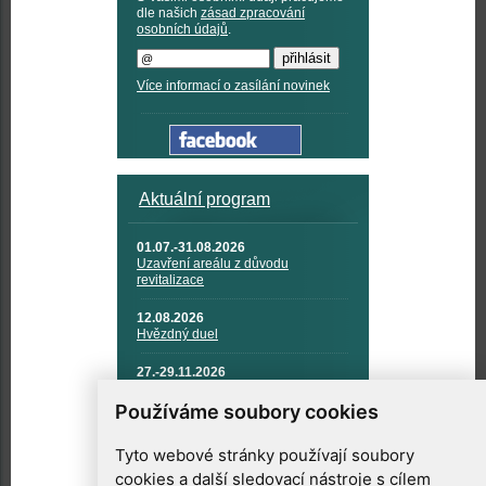
dle našich
zásad zpracování
osobních údajů
.
Více informací o zasílání novinek
Aktuální program
01.07.-31.08.2026
Uzavření areálu z důvodu
revitalizace
12.08.2026
Hvězdný duel
27.-29.11.2026
KOSMONAUTIKA, RAKETOVÁ
TECHNIKA A KOSMICKÉ
Používáme soubory cookies
TECHNOLOGIE
Tyto webové stránky používají soubory
cookies a další sledovací nástroje s cílem