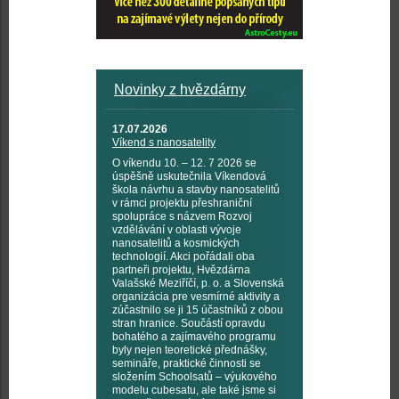
Novinky z hvězdárny
17.07.2026
Víkend s nanosatelity
O víkendu 10. – 12. 7 2026 se
úspěšně uskutečnila Víkendová
škola návrhu a stavby nanosatelitů
v rámci projektu přeshraniční
spolupráce s názvem Rozvoj
vzdělávání v oblasti vývoje
nanosatelitů a kosmických
technologií. Akci pořádali oba
partneři projektu, Hvězdárna
Valašské Meziříčí, p. o. a Slovenská
organizácia pre vesmírné aktivity a
zúčastnilo se ji 15 účastníků z obou
stran hranice. Součástí opravdu
bohatého a zajímavého programu
byly nejen teoretické přednášky,
semináře, praktické činnosti se
složením Schoolsatů – výukového
modelu cubesatu, ale také jsme si