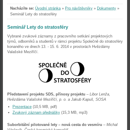
Nacházíte se:
Úvodní stránka
»
Pro návštěvníky
»
Dokumenty
»
Seminář Lety do stratosféry
Seminář Lety do stratosféry
Vybrané zvukové záznamy z pracovního setkání projektových
týmů, odborníků a studentů v rámci projektu Společně do stratosféry
konaného ve dnech 13. - 15. 6. 2014 v prostorách Hvězdárny
Valašské Meziříčí.
Představení projektu SDS, přínosy projektu
–
Libor Lenža,
Hvězdárna Valašské Meziříčí, p. o. a Jakub Kapuš, SOSA
Prezentace
(10,5 MB, pdf)
Zvukový záznam přednášky
(15,3 MB, mp3)
Suborbitální pilotované lety – nová cesta do vesmíru
–
Michal
Václavík, Česká kosmická kancelář