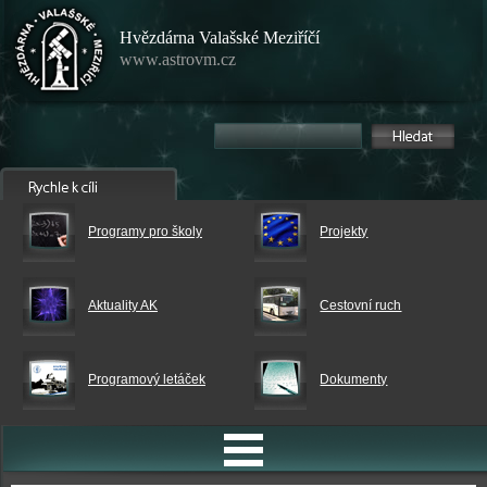
Hvězdárna Valašské Meziříčí
www.astrovm.cz
Programy pro školy
Projekty
Aktuality AK
Cestovní ruch
Programový letáček
Dokumenty