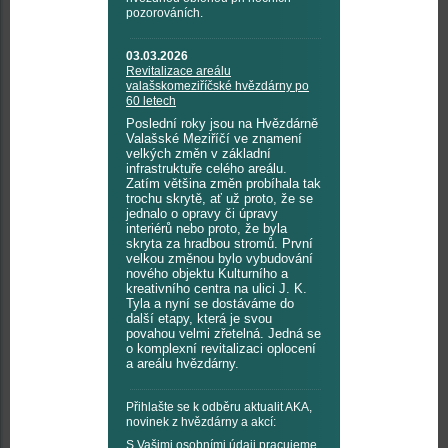
pozorováních.
03.03.2026
Revitalizace areálu
valašskomeziříčské hvězdárny po
60 letech
Poslední roky jsou na Hvězdárně
Valašské Meziříčí ve znamení
velkých změn v základní
infrastruktuře celého areálu.
Zatím většina změn probíhala tak
trochu skrytě, ať už proto, že se
jednalo o opravy či úpravy
interiérů nebo proto, že byla
skryta za hradbou stromů. První
velkou změnou bylo vybudování
nového objektu Kulturního a
kreativního centra na ulici J. K.
Tyla a nyní se dostáváme do
další etapy, která je svou
povahou velmi zřetelná. Jedná se
o komplexní revitalizaci oplocení
a areálu hvězdárny.
Přihlašte se k odběru aktualit AKA,
novinek z hvězdárny a akcí:
S Vašimi osobními údaji pracujeme