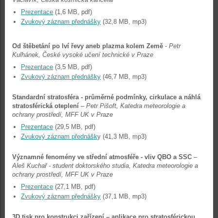
Prezentace
(1,6 MB, pdf)
Zvukový záznam přednášky
(32,8 MB, mp3)
Od štěbetání po lví řevy aneb plazma kolem Země
-
Petr
Kulhánek, České vysoké učení technické v Praze
Prezentace
(3,5 MB, pdf)
Zvukový záznam přednášky
(46,7 MB, mp3)
Standardní stratosféra - průměrné podmínky, cirkulace a náhlá
stratosférická oteplení
–
Petr Pišoft, Katedra meteorologie a
ochrany prostředí, MFF UK v Praze
Prezentace
(29,5 MB, pdf)
Zvukový záznam přednášk
y (41,3 MB, mp3)
Významné fenomény ve střední atmosféře - vliv QBO a SSC
–
Aleš Kuchař - student doktorského studia, Katedra meteorologie a
ochrany prostředí, MFF UK v Praze
Prezentace
(27,1 MB, pdf)
Zvukový záznam přednášky
(37,1 MB, mp3)
3D tisk pro konstrukci zařízení – aplikace pro stratosférickou