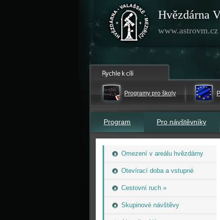
Hvězdárna V
www.astrovm.cz
Programy pro školy
P
Program
Pro návštěvníky
Omezení v areálu hvězdárny
Otevírací doba a vstupné
Cestovní ruch »
Skupinové návštěvy