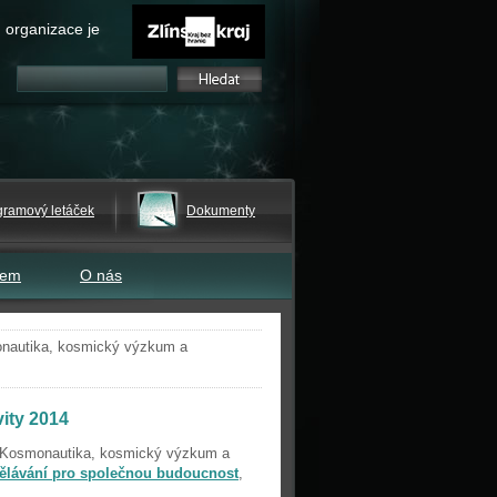
 organizace je
gramový letáček
Dokumenty
tem
O nás
nautika, kosmický výzkum a
ity 2014
e Kosmonautika, kosmický výzkum a
ělávání pro společnou budoucnost
,