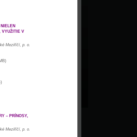
 NIELEN
 VYUŽITIE V
é Meziříčí, p. o.
MB)
)
Y – PRÍNOSY,
é Meziříčí, p. o.