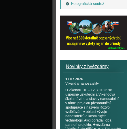
Fotografická soutež
Novinky z hvězdárny
17.07.2026
Víkend s nanosatelity
O víkendu 10. – 12. 7 2026 se
úspěšně uskutečnila Víkendová
škola návrhu a stavby nanosatelitů
v rámci projektu přeshraniční
spolupráce s názvem Rozvoj
vzdělávání v oblasti vývoje
nanosatelitů a kosmických
technologií. Akci pořádali oba
partneři projektu, Hvězdárna