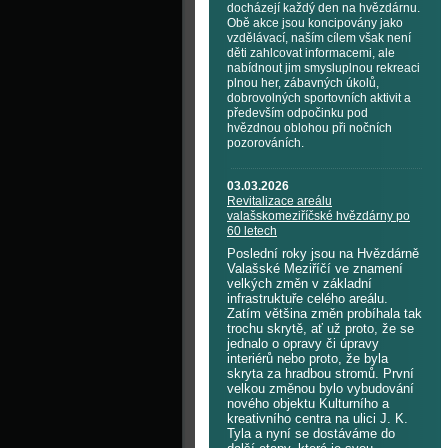
docházejí každý den na hvězdárnu.
Obě akce jsou koncipovány jako
vzdělávací, naším cílem však není
děti zahlcovat informacemi, ale
nabídnout jim smysluplnou rekreaci
plnou her, zábavných úkolů,
dobrovolných sportovních aktivit a
především odpočinku pod
hvězdnou oblohou při nočních
pozorováních.
03.03.2026
Revitalizace areálu
valašskomeziříčské hvězdárny po
60 letech
Poslední roky jsou na Hvězdárně
Valašské Meziříčí ve znamení
velkých změn v základní
infrastruktuře celého areálu.
Zatím většina změn probíhala tak
trochu skrytě, ať už proto, že se
jednalo o opravy či úpravy
interiérů nebo proto, že byla
skryta za hradbou stromů. První
velkou změnou bylo vybudování
nového objektu Kulturního a
kreativního centra na ulici J. K.
Tyla a nyní se dostáváme do