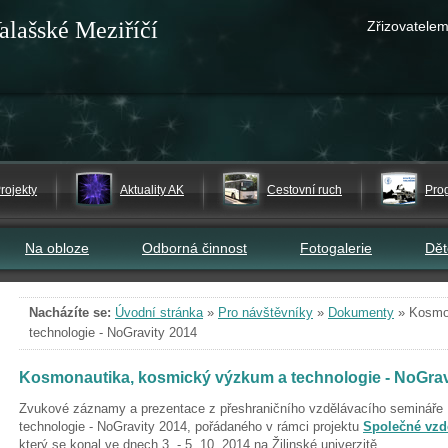
alašské Meziříčí
Zřizovatelem
rojekty
Aktuality AK
Cestovní ruch
Pro
Na obloze
Odborná činnost
Fotogalerie
Dě
Nacházíte se:
Úvodní stránka
»
Pro návštěvníky
»
Dokumenty
»
Kosmo
technologie - NoGravity 2014
Kosmonautika, kosmický výzkum a technologie - NoGrav
Zvukové záznamy a prezentace z přeshraničního vzdělávacího seminář
technologie - NoGravity 2014, pořádaného v rámci projektu
Společné vzd
který se konal ve dnech 3. - 5. 10. 2014 na Žilinské univerzitě.