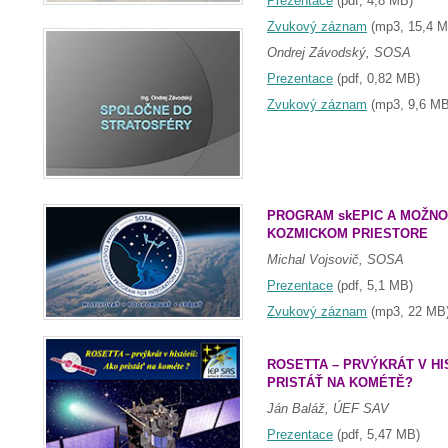
Prezentace
(pdf, 4,8 MB)
Zvukový záznam
(mp3, 15,4 M
Ondrej Závodský, SOSA
Prezentace
(pdf, 0,82 MB)
Zvukový záznam
(mp3, 9,6 MB
PROGRAM skEPIC A MOŽNO
KOZMICKOM PRIESTORE
Michal Vojsovič, SOSA
Prezentace
(pdf, 5,1 MB)
Zvukový záznam
(mp3, 22 MB
ROSETTA – PRVÝKRÁT V HI
PRISTÁŤ NA KOMÉTĚ?
Ján Baláž, ÚEF SAV
Prezentace
(pdf, 5,47 MB)