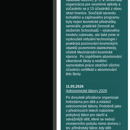
Valašské Meziříčí, p. o. a Slovenská
organizácia pre vesmírné aktivity a
zúčastnilo se ji 15 účastníků z obou
stran hranice. Součástí opravdu
bohatého a zajímavého programu
byly nejen teoretické přednášky,
semináře, praktické činnosti se
složením Schoolsatů – výukového
modelu cubesatu, ale také jsme si
vyzkoušeli virtuální technologie i
praktická pozorování kosmických
objektů pozemními dalekohledy,
včetně Mezinárodní kosmické
stanice. Po úspěšném absolvování
víkendové školy a nedělní
samostatné práce obdrželi všichni
účastníci certifikát o absolvování
této školy.
11.05.2026
Astronomické tábory 2026
Po dvouleté přestávce organizuje
hvězdárna pro děti a mládež
astronomické tábory. Podobně jako
v předchozích letech nabízíme
pobytový tábor pro starší a
odvážnější děti, které se nebojí
vícedenního pobytu mimo domov, i
tzv. příměstský tábor, kdy děti