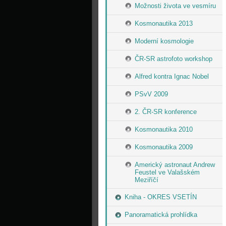
Možnosti života ve vesmíru
Kosmonautika 2013
Moderní kosmologie
ČR-SR astrofoto workshop
Alfred kontra Ignac Nobel
PSvV 2009
2. ČR-SR konference
Kosmonautika 2010
Kosmonautika 2009
Americký astronaut Andrew
Feustel ve Valašském
Meziříčí
Kniha - OKRES VSETÍN
Panoramatická prohlídka