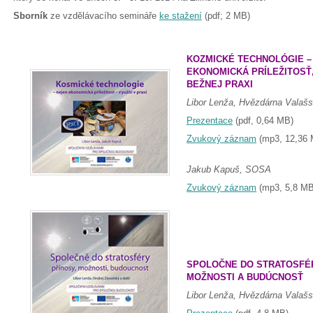
Sborník
ze vzdělávacího semináře
ke stažení
(pdf; 2 MB)
KOZMICKÉ TECHNOLÓGIE –
EKONOMICKÁ PRÍLEŽITOSŤ,
BEŽNEJ PRAXI
Libor Lenža, Hvězdárna Valašsk
Prezentace
(pdf, 0,64 MB)
Zvukový záznam
(mp3, 12,36 
Jakub Kapuš, SOSA
Zvukový záznam
(mp3, 5,8 MB
SPOLOČNE DO STRATOSFÉR
MOŽNOSTI A BUDÚCNOSŤ
Libor Lenža, Hvězdárna Valašsk