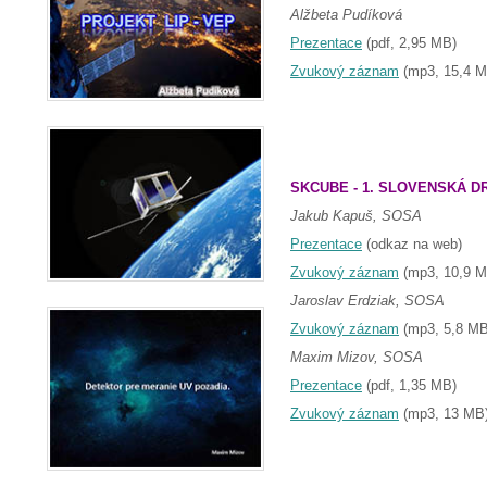
Alžbeta Pudíková
Prezentace
(pdf, 2,95 MB)
Zvukový záznam
(mp3, 15,4 M
SKCUBE - 1. SLOVENSKÁ D
Jakub Kapuš, SOSA
Prezentace
(odkaz na web)
Zvukový záznam
(mp3, 10,9 M
Jaroslav Erdziak, SOSA
Zvukový záznam
(mp3, 5,8 MB
Maxim Mizov, SOSA
Prezentace
(pdf, 1,35 MB)
Zvukový záznam
(mp3, 13 MB