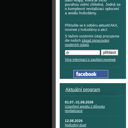
další etapy, která je svou
povahou velmi zřetelná. Jedná se
o komplexní revitalizaci oplocení
a areálu hvězdárny.
Přihlašte se k odběru aktualit AKA,
novinek z hvězdárny a akcí:
S Vašimi osobními údaji pracujeme
dle našich
zásad zpracování
osobních údajů
.
Více informací o zasílání novinek
Aktuální program
01.07.-31.08.2026
Uzavření areálu z důvodu
revitalizace
12.08.2026
Hvězdný duel