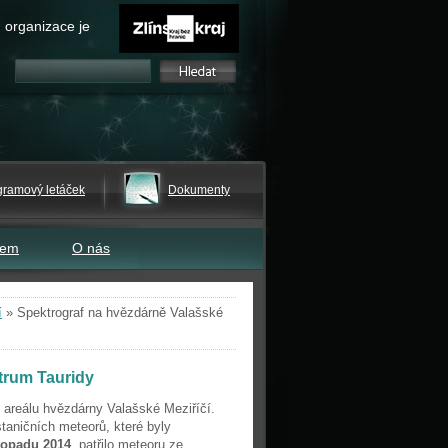
 organizace je
gramový letáček
Dokumenty
tem
O nás
í
»
Spektrograf na hvězdárně Valašské
ktrum Tauridy
v areálu hvězdárny Valašské Meziříčí.
aničních meteorů, které byly
stopadu 2014
, patřilo meteoru ze