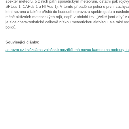
spekter meteorů. 5 z nich patří sporadickým meteorům, ostatní pak ro
SPEds 1, CAPds 1 a NTAds 1). V tomto případě se jedná o první zachyc
letní sezonu a také o příslib do budoucího provozu spektrografu a násl
méně aktivních meteorických rojů, např. v období tzv. „Velké jarní díry“ 
je sice charakteristické celkově nízkou meteorickou aktivitou, ale také
bolidů.
Související články:
astrovm.cz:hvězdárna valašské meziříčí má novou kameru na meteory, i 