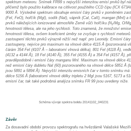
spektrum meteoru. Snímek FR99 s nejvyšší intenzitou emisí prvků byl nás
přičemž bylo použito kalibrace na citlivost použitého CCD čipu (ICX 673
9000 Å. Výsledné spektrum obsahuje emisní čáry prvků v poměrném zast
(FeI, FeO), hořčík (MgI), sodík (NaI), vápník (CaI, CaII), mangan (MnI) a 
prvků náležejících ionizované atmosféře Země vůči hořčíku (N
/Mg, O/Mg)
2
hmotnosti tělesa, ale na jeho rychlosti. Toto znamená, že množství emis
hmotnosti tělesa, ovšem koeficient úměry se zvyšuje s rychlostí meteorů.
zastoupení těchto prvků výrazně nižší než např. pro Leonidy. Emisní čáry
zastoupeny, nejvíce pro maximum na vlnové délce 4115 Å (pozorovaná vl
čárám 354 FeI (4107 Å – laboratorní vlnová délka), 801 FeI (4118 Å), ve
(4132 a 4144 Å), 18 FeI (4140 Å), 355 FeI (4155 Å) a 354 FeI (4157 Å), 
pravděpodobně i emisní čáry manganu MnI. Maximum na vlnové délce 4115
než emisní čáry dubletu NaI (60) pozorovaného na vlnové délce 5851 Å (la
jsou 5891 a 5894 Å). Nejvyšší intenzitu emisních čar v tomto snímku má t
délce 5156 Å (laboratorní vlnové délky tripletu 2 MgI jsou 5167, 5173 a 5
emisní čar, tak také podrobná analýza snímku FR 99 jsou uvedeny níže.
Schéma vývoje spektra bolidu 20141102_040231
Závěr
Za dosavadní období provozu spektrografu na hvězdárně Valašské Meziř