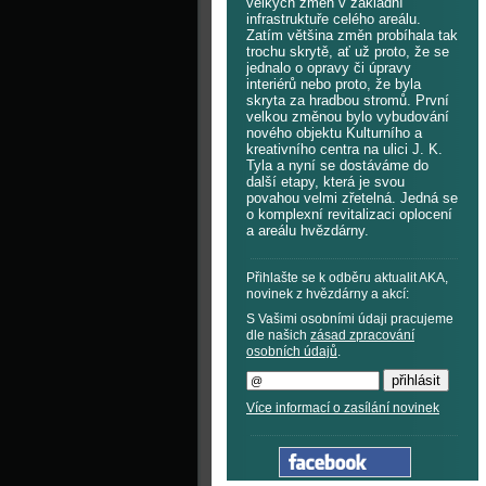
velkých změn v základní
infrastruktuře celého areálu.
Zatím většina změn probíhala tak
trochu skrytě, ať už proto, že se
jednalo o opravy či úpravy
interiérů nebo proto, že byla
skryta za hradbou stromů. První
velkou změnou bylo vybudování
nového objektu Kulturního a
kreativního centra na ulici J. K.
Tyla a nyní se dostáváme do
další etapy, která je svou
povahou velmi zřetelná. Jedná se
o komplexní revitalizaci oplocení
a areálu hvězdárny.
Přihlašte se k odběru aktualit AKA,
novinek z hvězdárny a akcí:
S Vašimi osobními údaji pracujeme
dle našich
zásad zpracování
osobních údajů
.
Více informací o zasílání novinek