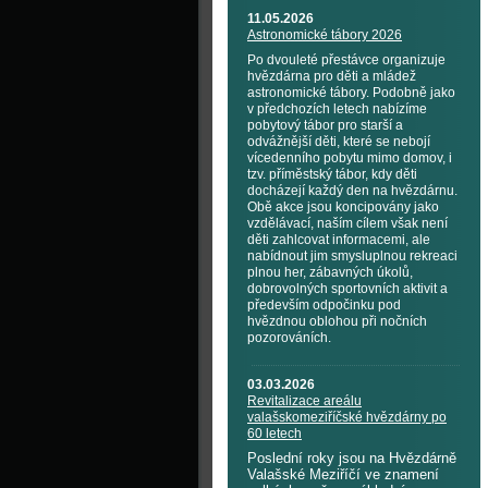
11.05.2026
Astronomické tábory 2026
Po dvouleté přestávce organizuje
hvězdárna pro děti a mládež
astronomické tábory. Podobně jako
v předchozích letech nabízíme
pobytový tábor pro starší a
odvážnější děti, které se nebojí
vícedenního pobytu mimo domov, i
tzv. příměstský tábor, kdy děti
docházejí každý den na hvězdárnu.
Obě akce jsou koncipovány jako
vzdělávací, naším cílem však není
děti zahlcovat informacemi, ale
nabídnout jim smysluplnou rekreaci
plnou her, zábavných úkolů,
dobrovolných sportovních aktivit a
především odpočinku pod
hvězdnou oblohou při nočních
pozorováních.
03.03.2026
Revitalizace areálu
valašskomeziříčské hvězdárny po
60 letech
Poslední roky jsou na Hvězdárně
Valašské Meziříčí ve znamení