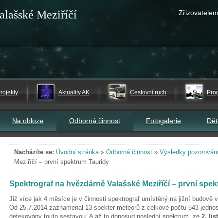
alašské Meziříčí
Zřizovatelem
rojekty
Aktuality AK
Cestovní ruch
Pro
Na obloze
Odborná činnost
Fotogalerie
Dě
Nacházíte se:
Úvodní stránka
»
Odborná činnost
»
Výsledky pozorován
Meziříčí – první spektrum Tauridy
Spektrograf na hvězdárně Valašské Meziříčí – první spe
Již více jak 4 měsíce je v činnosti spektrograf umístěný na jižní budově 
Od 25.7.2014 zaznamenal 13 spekter meteorů z celkové počtu 543 jednost
detekovány touto sestavou. A až to doposud poslední spektrum, ze
2. li