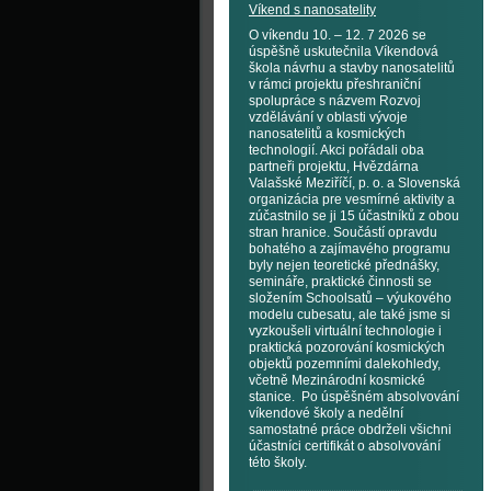
Víkend s nanosatelity
O víkendu 10. – 12. 7 2026 se
úspěšně uskutečnila Víkendová
škola návrhu a stavby nanosatelitů
v rámci projektu přeshraniční
spolupráce s názvem Rozvoj
vzdělávání v oblasti vývoje
nanosatelitů a kosmických
technologií. Akci pořádali oba
partneři projektu, Hvězdárna
Valašské Meziříčí, p. o. a Slovenská
organizácia pre vesmírné aktivity a
zúčastnilo se ji 15 účastníků z obou
stran hranice. Součástí opravdu
bohatého a zajímavého programu
byly nejen teoretické přednášky,
semináře, praktické činnosti se
složením Schoolsatů – výukového
modelu cubesatu, ale také jsme si
vyzkoušeli virtuální technologie i
praktická pozorování kosmických
objektů pozemními dalekohledy,
včetně Mezinárodní kosmické
stanice. Po úspěšném absolvování
víkendové školy a nedělní
samostatné práce obdrželi všichni
účastníci certifikát o absolvování
této školy.