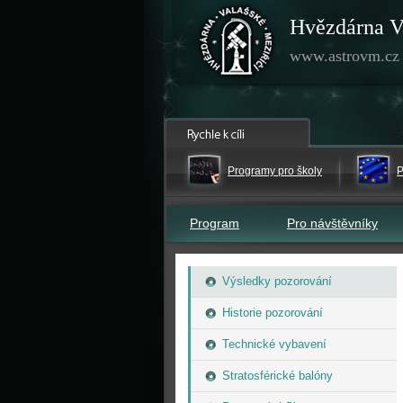
Hvězdárna V
www.astrovm.cz
Programy pro školy
P
Program
Pro návštěvníky
Výsledky pozorování
Historie pozorování
Technické vybavení
Stratosférické balóny