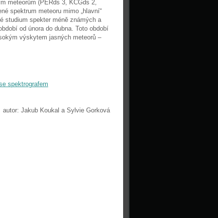
jovým meteorům (PERds 3, KCGds 2,
ené spektrum meteoru mimo „hlavní“
edné studium spekter méně známých a
v období od února do dubna. Toto období
 vysokým výskytem jasných meteorů –
se spektrografem
autor: Jakub Koukal a Sylvie Gorková