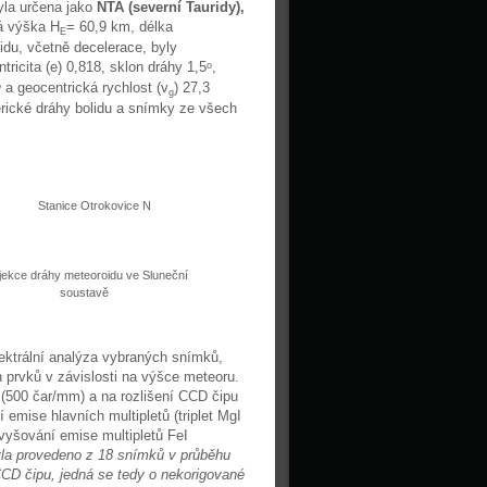
yla určena jako
NTA (severní Tauridy),
á výška H
= 60,9 km, délka
E
idu, včetně decelerace, byly
tricita (e) 0,818, sklon dráhy 1,5
,
o
a geocentrická rychlost (v
) 27,3
o
g
rické dráhy bolidu a snímky ze všech
Stanice Otrokovice N
jekce dráhy meteoroidu ve Sluneční
soustavě
ektrální analýza vybraných snímků,
 prvků v závislosti na výšce meteoru.
 (500 čar/mm) a na rozlišení CCD čipu
 emise hlavních multipletů (triplet MgI
zvyšování emise multipletů FeI
yla provedeno z 18 snímků v průběhu
 CCD čipu, jedná se tedy o nekorigované