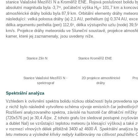
stanice Valašské Meziříčí N a Kroměříž ENE. Rojová poslušnost bolidu b
absolutní magnituda byla -3,7
, počáteční výška H
= 101,7 km a koncov
m
B
atmosférické dráhy bolidu byla 87,9 km. Orbitální elementy dráhy meteoro
následující: velká poloosa dráhy (a) 2,1 AU, perihélium (q) 0,374 AU, excen
délka argumentu perihélia (peri) 112,6
, délka výstupního uzlu (node) 39,5
o
km/s. Projekce dráhy meteoroidu ve Sluneční soustavě, projekce atmosfé
kamer, které jej zaznamenaly, jsou uvedeny níže.
Stanice Zlín N
Stanice Kroměříž ENE
Stanice Valašské Meziříčí N -
2D projekce atmosférické
Pro
spektrograf
dráhy
Spektrální analýza
Vzhledem k ovlivnění spektra bolidu nízkou oblačností byla provedena sp
z nichž bylo následně vytvořeno schéma vývoje emisních čar jednotlivých
Rozlišení analyzovaného spektra, závislé na hustotě čar difrakční mřížky
(720x576 px) je 30,4
Å/px
. Z tohoto grafu lze sledovat postupné zvyšování
a dublet NaI) se vzrůstající teplotou meteoru (a klesající výškou) a také 
v rozmezí vlnových délek přibližně 3400 až 4600
Å. Spektrální analýza b
letu meteoru a výsledné křivky nebyly kalibrovány na citlivost použitého