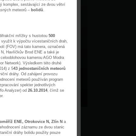
ký komplex, sestávající ze dvou větví
asných meteorů –
bolidů
.
difrakční mřížky s hustotou
500
 využít k výpočtu vícestaničních drah,
 polí (FOV) má tato kamera, označená
 N, Havlíčkův Brod ENE a také je
 s celooblohovou kamerou AGO Modra
or Network). Výsledkem této druhé
014) z 5
43 jednostaničních meteorů
niční dráhy. Od zahájení provozu
odnocení meteorů používán program
zpracování spekter jednotlivých
fo Analyzer) od
26.10.2014
, čímž se
r.
oměříž ENE, Otrokovice N, Zlín N
a
nehodnocení záznamu ze dvou stanic
taniční dráhy bolidu použity pouze