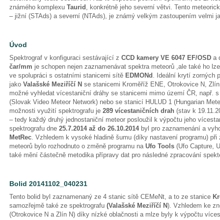
známého komplexu
Taurid
, konkrétně jeho severní větvi. Tento meteoric
– jižní (STAds) a severní (NTAds), je známý velkým zastoupením velmi j
Úvod
Spektrograf v konfiguraci sestávající z
CCD kamery VE 6047 EF/OSD
a 
čar/mm
je schopen nejen zaznamenávat spektra meteorů ,ale také ho lze
ve spolupráci s ostatními stanicemi sítě
EDMONd
. Ideální krytí zorných
jako
Valašské Meziříčí N
se stanicemi Kroměříž ENE, Otrokovice N, Zlín
možné vyhledat vícestaniční dráhy se stanicemi mimo území ČR, např.
(Slovak Video Meteor Network) nebo se stanicí HULUD 1 (Hungarian Mete
možnosti využití spektrografu je
289 vícestaničních drah
(stav k 19.11.2
– tedy každý druhý jednostaniční meteor posloužil k výpočtu jeho vícesta
spektrografu dne
25.7.2014 až do 26.10.2014
byl pro zaznamenání a vyh
MetRec
. Vzhledem k vysoké hladině šumu (díky nastavení programu) při 
meteorů bylo rozhodnuto o změně programu na
Ufo Tools
(Ufo Capture, U
také mění částečně metodika přípravy dat pro následné zpracování spekte
Bolid 20141102_040231
Tento bolid byl zaznamenaný ze 4 stanic sítě CEMeNt, a to ze stanice
Kr
samozřejmě také ze spektrografu
(Valašské Meziříčí N
). Vzhledem ke z
(Otrokovice N a Zlín N) díky nízké oblačnosti a mlze byly k výpočtu víces