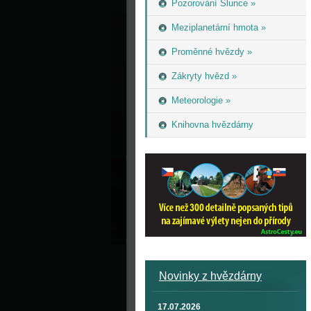
Pozorování Slunce »
Meziplanetární hmota »
Proměnné hvězdy »
Zákryty hvězd »
Meteorologie »
Knihovna hvězdárny
Novinky z hvězdárny
17.07.2026