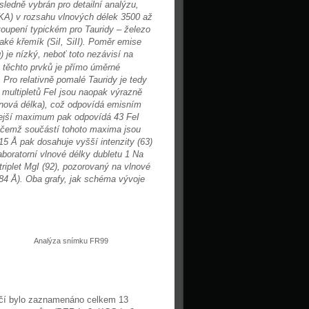
ledně vybrán pro detailní analýzu,
AKA) v rozsahu vlnových délek 3500 až
oupení typickém pro Tauridy – železo
také křemík (SiI, SiII). Poměr emise
 je nízký, neboť toto nezávisí na
e těchto prvků je přímo úměrné
 Pro relativně pomalé Tauridy je tedy
 multipletů FeI jsou naopak výrazně
nová délka), což odpovídá emisním
dlejší maximum pak odpovídá 43 FeI
přičemž součástí tohoto maxima jsou
 Å pak dosahuje vyšší intenzity (63)
boratorní vlnové délky dubletu 1 Na
riplet MgI (92), pozorovaný na vlnové
184 Å). Oba grafy, jak schéma vývoje
Analýza snímku FR99
íčí bylo zaznamenáno celkem 13