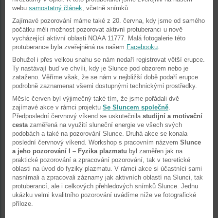
webu
samostatný článek
, včetně snímků.
Zajímavé pozorování máme také z 20. června, kdy jsme od samého
počátku měli možnost pozorovat aktivní protuberanci u nově
vycházející aktivní oblasti NOAA 11777. Malá fotogalerie této
protuberance byla zveřejněná na našem
Facebooku
.
Bohužel i přes velkou snahu se nám nedaří registrovat větší erupce.
Ty nastávají buď ve chvíli, kdy je Slunce pod obzorem nebo je
zataženo. Věříme však, že se nám v nejbližší době podaří erupce
podrobně zaznamenat všemi dostupnými technickými prostředky.
Měsíc červen byl výjimečný také tím, že jsme pořádali dvě
zajímavé akce v rámci projektu
Se Sluncem společně
.
Předposlední červnový víkend se uskutečnila
studijní a motivační
cesta
zaměřená na využití sluneční energie ve všech svých
podobách a také na pozorování Slunce. Druhá akce se konala
poslední červnový víkend. Workshop s pracovním názvem
Slunce
a jeho pozorování I – Fyzika plazmatu
byl zaměřen jak na
praktické pozorování a zpracování pozorování, tak v teoretické
oblasti na úvod do fyziky plazmatu. V rámci akce si účastníci sami
nasnímali a zpracovali záznamy jak aktivních oblastí na Slunci, tak
protuberancí, ale i celkových přehledových snímků Slunce. Jednu
ukázku velmi kvalitního pozorování uvádíme níže ve fotografické
příloze.