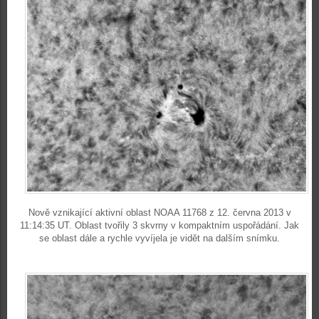
Nově vznikající aktivní oblast NOAA 11768 z 12. června 2013 v
11:14:35 UT. Oblast tvořily 3 skvrny v kompaktním uspořádání. Jak
se oblast dále a rychle vyvíjela je vidět na dalším snímku.