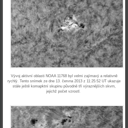
Vývoj aktivní oblasti NOAA 11768 byl velmi zajímavý a relativně
rychlý. Tento snímek ze dne 13. června 2013 z 11:25:52 UT ukazuje
stále ještě komapktní skupinu původně tří výraznějších skvrn,
jejichž počet vzrostl.