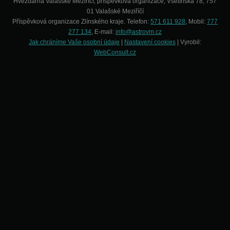
Hvězdárna Valašské Meziříčí, příspěvková organizace, Vsetínská 78, 757
01 Valašské Meziříčí
Příspěvková organizace Zlínského kraje. Telefon:
571 611 928
, Mobil:
777
277 134
, E-mail:
info@astrovm.cz
Jak chráníme Vaše osobní údaje
|
Nastavení cookies
| Vyrobil:
WebConsult.cz