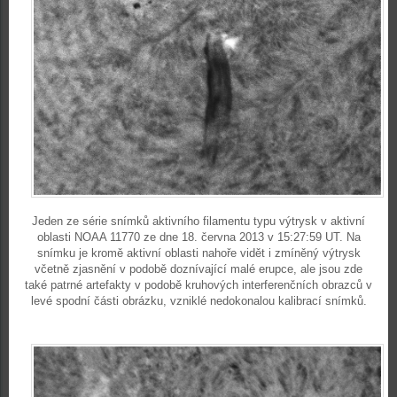
Jeden ze série snímků aktivního filamentu typu výtrysk v aktivní
oblasti NOAA 11770 ze dne 18. června 2013 v 15:27:59 UT. Na
snímku je kromě aktivní oblasti nahoře vidět i zmíněný výtrysk
včetně zjasnění v podobě doznívající malé erupce, ale jsou zde
také patrné artefakty v podobě kruhových interferenčních obrazců v
levé spodní části obrázku, vzniklé nedokonalou kalibrací snímků.