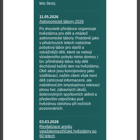
této školy.
11.05.2026
Astronomické tábory 2026
Po dvouleté přestávce organizuje
hvězdárna pro děti a mládež
astronomické tábory. Podobně jako
v předchozích letech nabízíme
pobytový tábor pro starší a
odvážnější děti, které se nebojí
vícedenního pobytu mimo domov, i
tzv. příměstský tábor, kdy děti
docházejí každý den na hvězdárnu.
Obě akce jsou koncipovány jako
vzdělávací, naším cílem však není
děti zahlcovat informacemi, ale
nabídnout jim smysluplnou rekreaci
plnou her, zábavných úkolů,
dobrovolných sportovních aktivit a
především odpočinku pod
hvězdnou oblohou při nočních
pozorováních.
03.03.2026
Revitalizace areálu
valašskomeziříčské hvězdárny po
60 letech