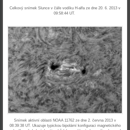
Celkový snímek Slunce v čáře vodíku H-alfa ze dne 20. 6. 2013 v
09:58:44 UT.
Snímek aktivní oblasti NOAA 11762 ze dne 2. června 2013 v
08:39:38 UT. Ukazuje typickou bipolární konfiguraci magnetického