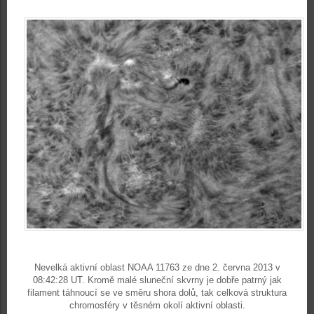
Nevelká aktivní oblast NOAA 11763 ze dne 2. června 2013 v
08:42:28 UT. Kromě malé sluneční skvrny je dobře patrný jak
filament táhnoucí se ve směru shora dolů, tak celková struktura
chromosféry v těsném okolí aktivní oblasti.