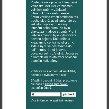
Poslední roky jsou na Hvězdárně
Valašské Meziříčí ve znamení
velkých změn v základní
infrastruktuře celého areálu.
Zatím většina změn probíhala tak
trochu skrytě, ať už proto, že se
jednalo o opravy či úpravy
interiérů nebo proto, že byla
skryta za hradbou stromů. První
velkou změnou bylo vybudování
nového objektu Kulturního a
kreativního centra na ulici J. K.
Tyla a nyní se dostáváme do
další etapy, která je svou
povahou velmi zřetelná. Jedná se
o komplexní revitalizaci oplocení
a areálu hvězdárny.
Přihlašte se k odběru aktualit AKA,
novinek z hvězdárny a akcí:
S Vašimi osobními údaji pracujeme
dle našich
zásad zpracování
osobních údajů
.
Více informací o zasílání novinek