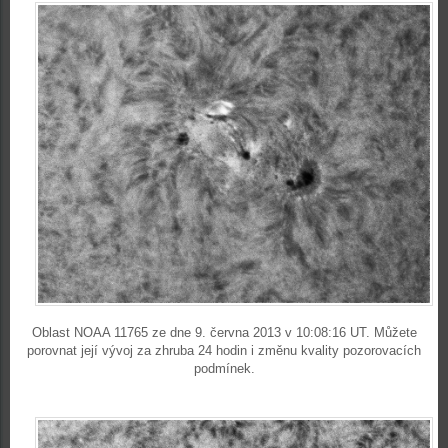
Oblast NOAA 11765 ze dne 9. června 2013 v 10:08:16 UT. Můžete
porovnat její vývoj za zhruba 24 hodin i změnu kvality pozorovacích
podmínek.