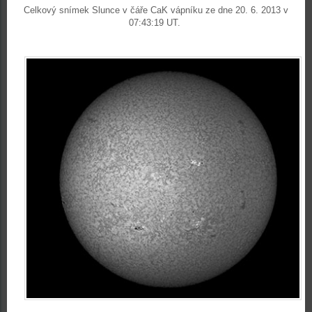
Celkový snímek Slunce v čáře CaK vápníku ze dne 20. 6. 2013 v
07:43:19 UT.