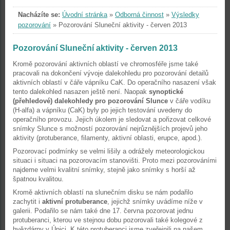
Nacházíte se:
Úvodní stránka
»
Odborná činnost
»
Výsledky
pozorování
»
Pozorování Sluneční aktivity - červen 2013
Pozorování Sluneční aktivity - červen 2013
Kromě pozorování aktivních oblastí ve chromosféře jsme také
pracovali na dokončení vývoje dalekohledu pro pozorování detailů
aktivních oblastí v čáře vápníku CaK. Do operačního nasazení však
tento dalekohled nasazen ještě není. Naopak
synoptické
(přehledové) dalekohledy pro pozorování Slunce
v čáře vodíku
(H-alfa) a vápníku (CaK) byly po jejich testování uvedeny do
operačního provozu. Jejich úkolem je sledovat a pořizovat celkové
snímky Slunce s možností pozorování nejrůznějších projevů jeho
aktivity (protuberance, filamenty, aktivní oblasti, erupce, apod.).
Pozorovací podmínky se velmi lišily a odrážely meteorologickou
situaci i situaci na pozorovacím stanovišti. Proto mezi pozorováními
najdeme velmi kvalitní snímky, stejně jako snímky s horší až
špatnou kvalitou.
Kromě aktivních oblastí na slunečním disku se nám podařilo
zachytit i
aktivní protuberance
, jejichž snímky uvádíme níže v
galerii. Podařilo se nám také dne 17. června pozorovat jednu
protuberanci, kterou ve stejnou dobu pozorovali také kolegové z
hvězdárny v Úpici. K této protuberanci jsme zveřejnili na našem