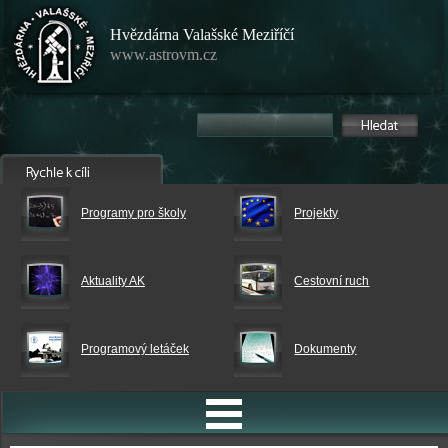
Hvězdárna Valašské Meziříčí
www.astrovm.cz
Programy pro školy
Projekty
Aktuality AK
Cestovní ruch
Programový letáček
Dokumenty