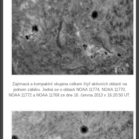
Zajímavá a kompaktní skupina celkem čtyř aktivních oblastí na
jednom záběru. Jedná se o oblasti NOAA 11774, NOAA 11770,
NOAA 11772 a NOAA 11769 ze dne 16. června 2013 v 16:20:50 UT.