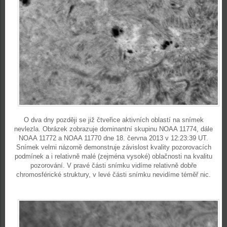
O dva dny později se již čtveřice aktivních oblastí na snímek
nevlezla. Obrázek zobrazuje dominantní skupinu NOAA 11774, dále
NOAA 11772 a NOAA 11770 dne 18. června 2013 v 12:23:39 UT.
Snímek velmi názorně demonstruje závislost kvality pozorovacích
podmínek a i relativně malé (zejména vysoké) oblačnosti na kvalitu
pozorování. V pravé části snímku vidíme relativně dobře
chromosférické struktury, v levé části snímku nevidíme téměř nic.