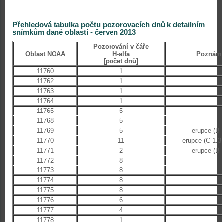
Přehledová tabulka počtu pozorovacích dnů k detailním
snímkům dané oblasti - červen 2013
Pozorování v čáře
Oblast NOAA
H-alfa
Poznám
[počet dnů]
11760
1
11762
1
11763
1
11764
1
11765
5
11768
5
11769
5
erupce (B 
11770
11
erupce (C 1.3
11771
2
erupce (B 
11772
8
11773
8
11774
8
11775
8
11776
6
11777
4
11778
1