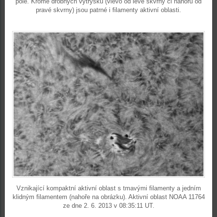
pole. Kromě drobných výtrysků (vlevo od levé skvrny či nahoru od
pravé skvrny) jsou patrné i filamenty aktivní oblasti.
Vznikající kompaktní aktivní oblast s tmavými filamenty a jedním
klidným filamentem (nahoře na obrázku). Aktivní oblast NOAA 11764
ze dne 2. 6. 2013 v 08:35:11 UT.