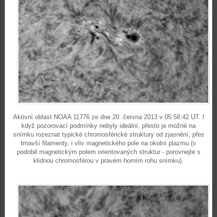
Aktivní oblast NOAA 11776 ze dne 20. června 2013 v 05:58:42 UT. I
když pozorovací podmínky nebyly ideální, přesto je možné na
snímku rozeznat typické chromosférické struktury od zjasnění, přes
tmavší filamenty, i vliv magnetického pole na okolní plazmu (v
podobě magnetickým polem orientovaných struktur - porovnejte s
klidnou chromosférou v pravém horním rohu snímku).