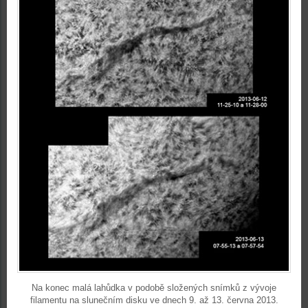
Na konec malá lahůdka v podobě složených snímků z vývoje
filamentu na slunečním disku ve dnech 9. až 13. června 2013.