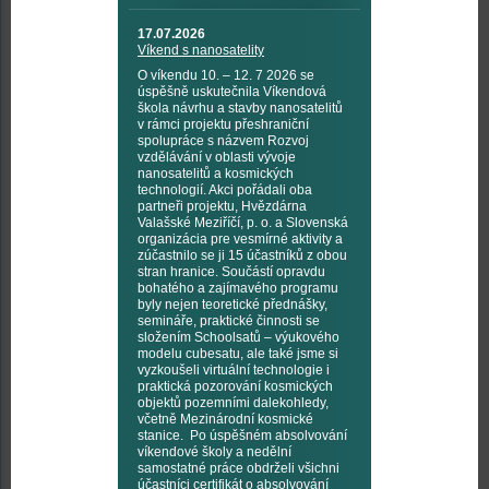
17.07.2026
Víkend s nanosatelity
O víkendu 10. – 12. 7 2026 se
úspěšně uskutečnila Víkendová
škola návrhu a stavby nanosatelitů
v rámci projektu přeshraniční
spolupráce s názvem Rozvoj
vzdělávání v oblasti vývoje
nanosatelitů a kosmických
technologií. Akci pořádali oba
partneři projektu, Hvězdárna
Valašské Meziříčí, p. o. a Slovenská
organizácia pre vesmírné aktivity a
zúčastnilo se ji 15 účastníků z obou
stran hranice. Součástí opravdu
bohatého a zajímavého programu
byly nejen teoretické přednášky,
semináře, praktické činnosti se
složením Schoolsatů – výukového
modelu cubesatu, ale také jsme si
vyzkoušeli virtuální technologie i
praktická pozorování kosmických
objektů pozemními dalekohledy,
včetně Mezinárodní kosmické
stanice. Po úspěšném absolvování
víkendové školy a nedělní
samostatné práce obdrželi všichni
účastníci certifikát o absolvování