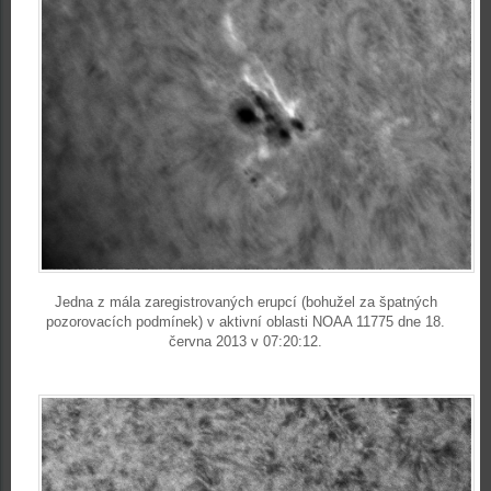
Jedna z mála zaregistrovaných erupcí (bohužel za špatných
pozorovacích podmínek) v aktivní oblasti NOAA 11775 dne 18.
června 2013 v 07:20:12.