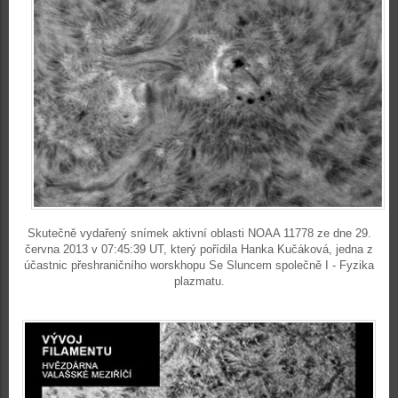
Skutečně vydařený snímek aktivní oblasti NOAA 11778 ze dne 29.
června 2013 v 07:45:39 UT, který pořídila Hanka Kučáková, jedna z
účastnic přeshraničního worskhopu Se Sluncem společně I - Fyzika
plazmatu.