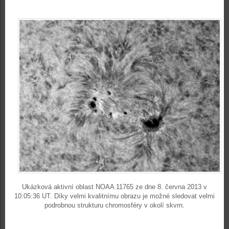
Ukázková aktivní oblast NOAA 11765 ze dne 8. června 2013 v
10:05:36 UT. Díky velmi kvalitnímu obrazu je možné sledovat velmi
podrobnou strukturu chromosféry v okolí skvrn.