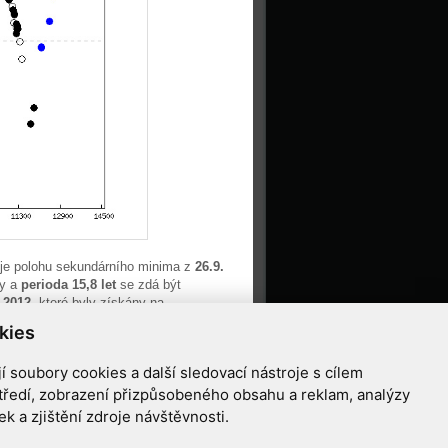
je polohu sekundárního minima z
26.9.
dy a
perioda 15,8 let
se zdá být
 2012
, které byly získány na
kies
autor: Ladislav Šmelcer
 soubory cookies a další sledovací nástroje s cílem
tředí, zobrazení přizpůsobeného obsahu a reklam, analýzy
 a zjištění zdroje návštěvnosti.
ziříčí