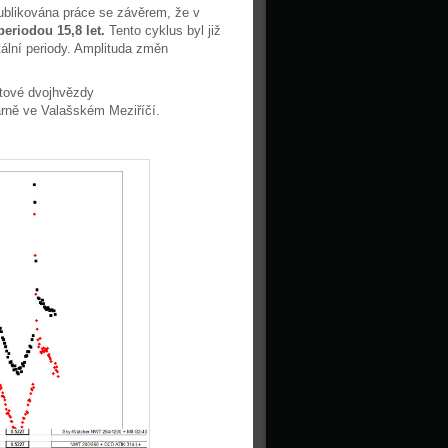
ublikována práce se závěrem, že v
periodou 15,8 let.
Tento cyklus byl již
ální periody. Amplituda změn
tové dvojhvězdy
rně ve Valašském Meziříčí.