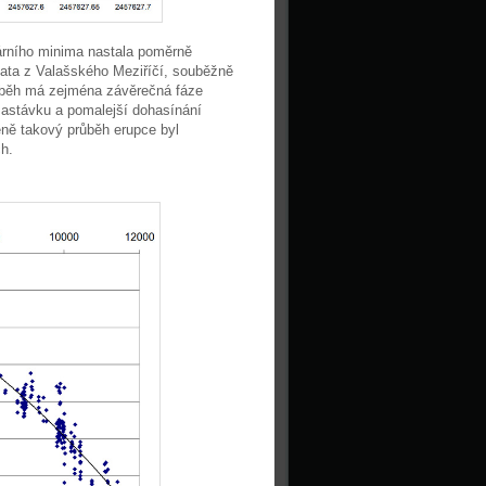
rního minima nastala poměrně
data z Valašského Meziříčí, souběžně
ůběh má zejména závěrečná fáze
zastávku a pomalejší dohasínání
éně takový průběh erupce byl
h.