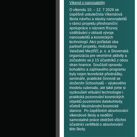
Víkend s nanosatelity
O víkendu 10. – 12. 7 2026 se
úspěšně uskutečnila Víkendová
škola návrhu a stavby nanosatelitů
v rámci projektu přeshraniční
spolupráce s názvem Rozvoj
vzdělávání v oblasti vývoje
nanosatelitů a kosmických
technologií. Akci pořádali oba
partneři projektu, Hvězdárna
Valašské Meziříčí, p. o. a Slovenská
organizácia pre vesmírné aktivity a
zúčastnilo se ji 15 účastníků z obou
stran hranice. Součástí opravdu
bohatého a zajímavého programu
byly nejen teoretické přednášky,
semináře, praktické činnosti se
složením Schoolsatů – výukového
modelu cubesatu, ale také jsme si
vyzkoušeli virtuální technologie i
praktická pozorování kosmických
objektů pozemními dalekohledy,
včetně Mezinárodní kosmické
stanice. Po úspěšném absolvování
víkendové školy a nedělní
samostatné práce obdrželi všichni
účastníci certifikát o absolvování
této školy.