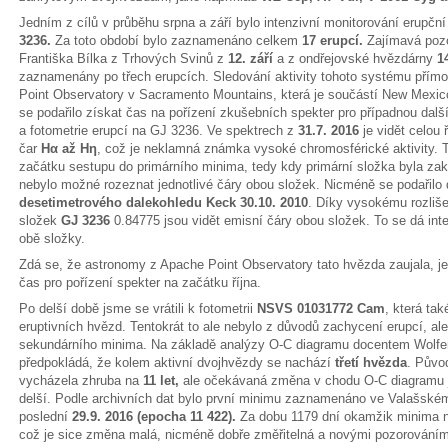
Jedním z cílů v průběhu srpna a září bylo intenzivní monitorování erupčn
3236.
Za toto období bylo zaznamenáno celkem
17 erupcí.
Zajímavá pozo
Františka Bílka z Trhových Svinů z
12. září
a z ondřejovské hvězdárny
1
zaznamenány po třech erupcích. Sledování aktivity tohoto systému přím
Point Observatory v Sacramento Mountains, která je součástí New Mexico
se podařilo získat čas na pořízení zkušebních spekter pro případnou da
a fotometrie erupcí na GJ 3236. Ve spektrech z
31.7. 2016
je vidět celou
čar
Hα až Hη
, což je neklamná známka vysoké chromosférické aktivity. T
začátku sestupu do primárního minima, tedy kdy primární složka byla za
nebylo možné rozeznat jednotlivé čáry obou složek. Nicméně se podařilo 
desetimetrového dalekohledu Keck 30.10. 2010
. Díky vysokému rozliše
složek
GJ 3236
0.84775 jsou vidět emisní čáry obou složek. To se dá inte
obě složky.
Zdá se, že astronomy z Apache Point Observatory tato hvězda zaujala, jel
čas pro pořízení spekter na začátku října.
Po delší době jsme se vrátili k fotometrii
NSVS 01031772 Cam
, která ta
eruptivních hvězd. Tentokrát to ale nebylo z důvodů zachycení erupcí, al
sekundárního minima. Na základě analýzy O-C diagramu docentem Wolf
předpokládá, že kolem aktivní dvojhvězdy se nachází
třetí hvězda
. Půvo
vycházela zhruba na
11 let,
ale očekávaná změna v chodu O-C diagramu j
delší. Podle archivních dat bylo první minimu zaznamenáno ve Valašské
poslední
29.9. 2016 (epocha 11 422).
Za dobu 1179 dní okamžik minima na
což je sice změna malá, nicméně dobře změřitelná a novými pozorováním