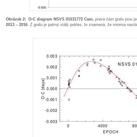
Obrázek 2: O-C diagram NSVS 01031772 Cam,
pravá část grafu jsou j
2013 – 2016
. Z grafu je patrný stálý pokles, to znamená, že minima nastáv