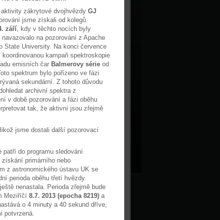
í aktivity zákrytové dvojhvězdy
GJ
rování jsme získali od kolegů
4. září
, kdy v těchto nocích byly
o navazovalo na pozorování z Apache
 State University. Na konci července
lší koordinovanou kampaň spektroskopie
 řadu emisních čar
Balmerovy série
od
oto spektrum bylo pořízeno ve fázi
krývaná sekundární. Z tohoto důvodu
dohledat archivní spektra z
ní v době pozorování a fázi oběhu
rpretovat tak, že aktivní jsou zřejmě
ikož jsme dostali další pozorovací
ké patří do programu sledování
e získání primárního nebo
em z astronomického ústavu UK se
dní perioda oběhu třetí hvězdy
eště nenastala. Perioda zřejmě bude
m Meziříčí
8.7. 2013 (epocha 8219)
a
stává o 4 minuty a 40 sekund dříve,
i potvrzená.