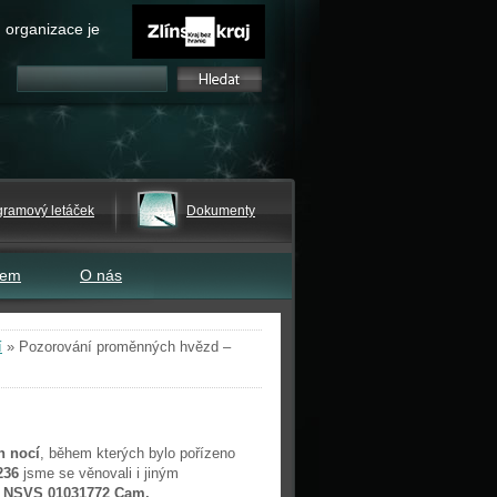
 organizace je
gramový letáček
Dokumenty
tem
O nás
í
»
Pozorování proměnných hvězd –
h nocí
, během kterých bylo pořízeno
236
jsme se věnovali i jiným
a NSVS 01031772 Cam.