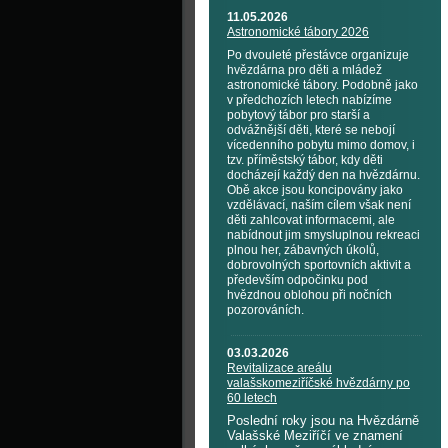
11.05.2026
Astronomické tábory 2026
Po dvouleté přestávce organizuje
hvězdárna pro děti a mládež
astronomické tábory. Podobně jako
v předchozích letech nabízíme
pobytový tábor pro starší a
odvážnější děti, které se nebojí
vícedenního pobytu mimo domov, i
tzv. příměstský tábor, kdy děti
docházejí každý den na hvězdárnu.
Obě akce jsou koncipovány jako
vzdělávací, naším cílem však není
děti zahlcovat informacemi, ale
nabídnout jim smysluplnou rekreaci
plnou her, zábavných úkolů,
dobrovolných sportovních aktivit a
především odpočinku pod
hvězdnou oblohou při nočních
pozorováních.
03.03.2026
Revitalizace areálu
valašskomeziříčské hvězdárny po
60 letech
Poslední roky jsou na Hvězdárně
Valašské Meziříčí ve znamení