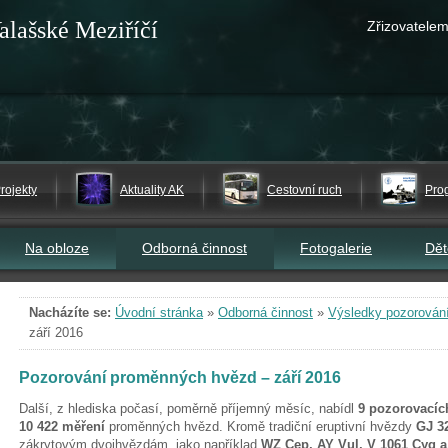
alašské Meziříčí
Zřizovatelem
rojekty
Aktuality AK
Cestovní ruch
Pro
Na obloze
Odborná činnost
Fotogalerie
Dě
Nacházíte se:
Úvodní stránka
»
Odborná činnost
»
Výsledky pozorován
září 2016
Pozorování proměnných hvězd – září 2016
Další, z hlediska počasí, poměrně příjemný měsíc, nabídl
9 pozorovacíc
10 422 měření
proměnných hvězd. Kromě tradiční eruptivní hvězdy
GJ 3
zákrytovým dvojhvězdám, jako například
WZ Cep, AY Vul, V 1061 Cyg 