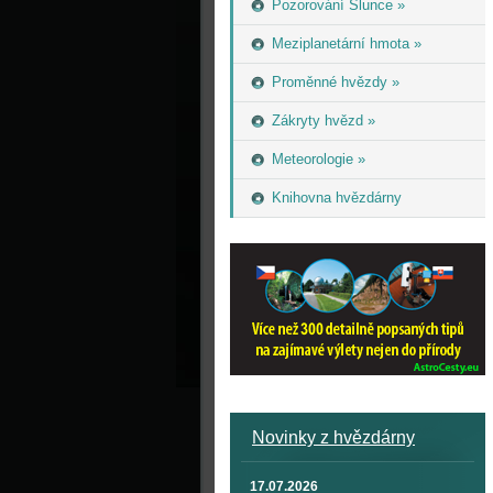
Pozorování Slunce »
Meziplanetární hmota »
Proměnné hvězdy »
Zákryty hvězd »
Meteorologie »
Knihovna hvězdárny
Novinky z hvězdárny
17.07.2026