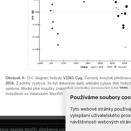
Obrázek 4:
O-C diagram hvězdy
V1061 Cyg.
Červený kroužek představu
2016.
Z polohy vyplývá, že byl dokončen další orbitální cyklus třetí hvěz
správná. Modré plné kroužky znázorňují výsledky pozorování z let
2009 –
hvězdárně ve Valašském Meziříčí.
Používáme soubory coo
Tyto webové stránky používají
vylepšení uživatelského pros
návštěvnosti webových stránek
árna Valašské Meziříčí, příspěvková organizace, Vsetínská 78, 757 01 Valašské Me