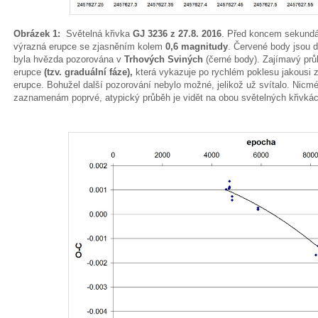
Obrázek 1:
Světelná křivka
GJ 3236 z 27.8. 2016
. Před koncem sekundá
výrazná erupce se zjasněním kolem
0,6 magnitudy
. Červené body jsou 
byla hvězda pozorována v
Trhových Sviných
(černé body). Zajímavý pr
erupce
(tzv. graduální fáze),
která vykazuje po rychlém poklesu jakousi 
erupce. Bohužel další pozorování nebylo možné, jelikož už svítalo. Nicm
zaznamenám poprvé, atypický průběh je vidět na obou světelných křivkác