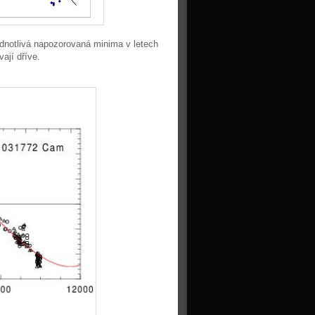
ednotlivá napozorovaná minima v letech
ají dříve.