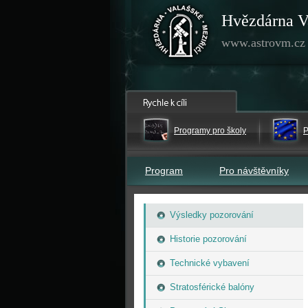
Hvězdárna V
www.astrovm.cz
Programy pro školy
P
Program
Pro návštěvníky
Výsledky pozorování
Historie pozorování
Technické vybavení
Stratosférické balóny