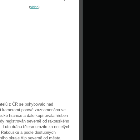
(
video
)
vatelů z ČR se pohybovalo nad
imi kamerami poprvé zaznamenána ve
cké hranice a dále kopírovala hřeben
dy registrován severně od rakouského
 Tuto dráhu těleso urazilo za necelých
v Rakousku a podle dostupných
dního okraje Alp severně od města