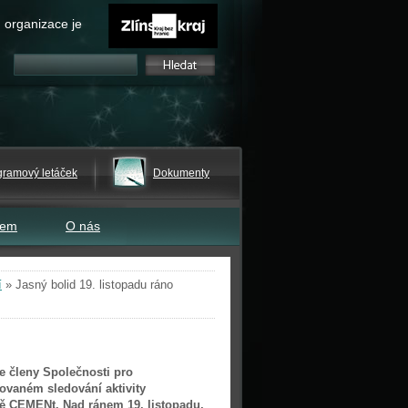
 organizace je
gramový letáček
Dokumenty
tem
O nás
í
»
Jasný bolid 19. listopadu ráno
se členy Společnosti pro
ovaném sledování aktivity
tě CEMENt. Nad ránem 19. listopadu,