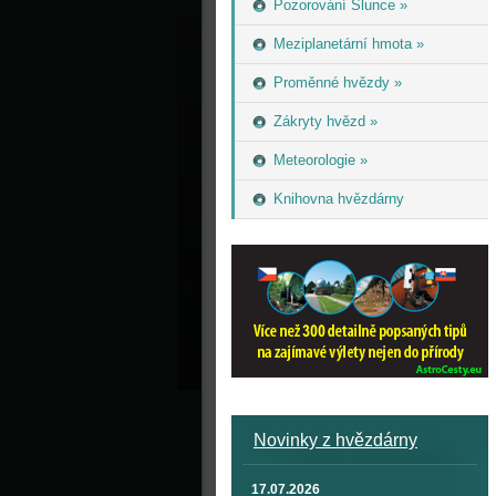
Pozorování Slunce »
Meziplanetární hmota »
Proměnné hvězdy »
Zákryty hvězd »
Meteorologie »
Knihovna hvězdárny
Novinky z hvězdárny
17.07.2026