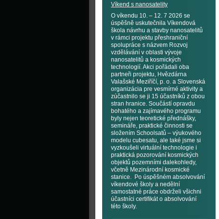
Víkend s nanosatelity
O víkendu 10. – 12. 7 2026 se
úspěšně uskutečnila Víkendová
škola návrhu a stavby nanosatelitů
v rámci projektu přeshraniční
spolupráce s názvem Rozvoj
vzdělávání v oblasti vývoje
nanosatelitů a kosmických
technologií. Akci pořádali oba
partneři projektu, Hvězdárna
Valašské Meziříčí, p. o. a Slovenská
organizácia pre vesmírné aktivity a
zúčastnilo se ji 15 účastníků z obou
stran hranice. Součástí opravdu
bohatého a zajímavého programu
byly nejen teoretické přednášky,
semináře, praktické činnosti se
složením Schoolsatů – výukového
modelu cubesatu, ale také jsme si
vyzkoušeli virtuální technologie i
praktická pozorování kosmických
objektů pozemními dalekohledy,
včetně Mezinárodní kosmické
stanice. Po úspěšném absolvování
víkendové školy a nedělní
samostatné práce obdrželi všichni
účastníci certifikát o absolvování
této školy.