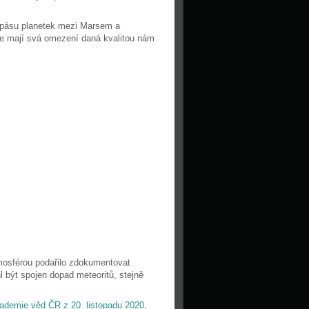
 pásu planetek mezi Marsem a
ice mají svá omezení daná kvalitou nám
tmosférou podařilo zdokumentovat
l být spojen dopad meteoritů, stejně
ademie věd ČR z 20. listopadu 2020
,