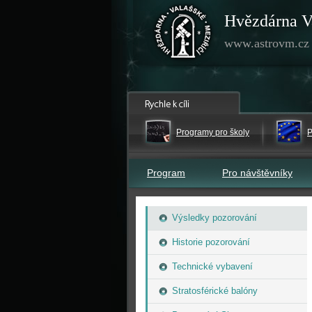
Hvězdárna V
www.astrovm.cz
Programy pro školy
P
Program
Pro návštěvníky
Výsledky pozorování
Historie pozorování
Technické vybavení
Stratosférické balóny