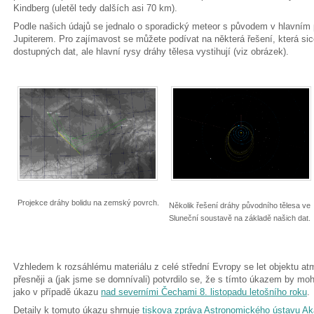
Kindberg (uletěl tedy dalších asi 70 km).
Podle našich údajů se jednalo o sporadický meteor s původem v hlavním
Jupiterem. Pro zajímavost se můžete podívat na některá řešení, která s
dostupných dat, ale hlavní rysy dráhy tělesa vystihují (viz obrázek).
Projekce dráhy bolidu na zemský povrch.
Několik řešení dráhy původního tělesa ve
Sluneční soustavě na základě našich dat.
Vzhledem k rozsáhlému materiálu z celé střední Evropy se let objektu a
přesněji a (jak jsme se domnívali) potvrdilo se, že s tímto úkazem by moh
jako v případě úkazu
nad severními Čechami 8. listopadu letošního roku
.
Detaily k tomuto úkazu shrnuje
tiskova zpráva Astronomického ústavu Ak