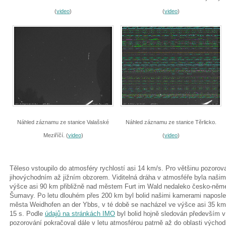
(
video
)
(
video
)
Náhled záznamu ze stanice Valašské
Náhled záznamu ze stanice Těrlicko.
Meziříčí. (
video
)
(
video
)
Těleso vstoupilo do atmosféry rychlostí asi 14 km/s. Pro většinu pozoro
jihovýchodním až jižním obzorem. Viditelná dráha v atmosféře byla naš
výšce asi 90 km přibližně nad městem Furt im Wald nedaleko česko-něme
Šumavy. Po letu dlouhém přes 200 km byl bolid našimi kamerami naposle
města Weidhofen an der Ybbs, v té době se nacházel ve výšce asi 35 km.
15 s. Podle
údajů na stránkách IMO
byl bolid hojně sledován především 
pozorování pokračoval dále v letu atmosférou patrně až do oblasti výcho