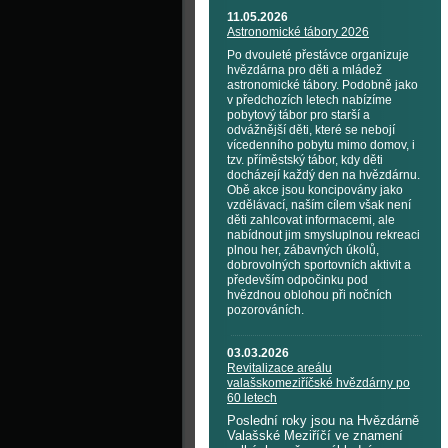
11.05.2026
Astronomické tábory 2026
Po dvouleté přestávce organizuje
hvězdárna pro děti a mládež
astronomické tábory. Podobně jako
v předchozích letech nabízíme
pobytový tábor pro starší a
odvážnější děti, které se nebojí
vícedenního pobytu mimo domov, i
tzv. příměstský tábor, kdy děti
docházejí každý den na hvězdárnu.
Obě akce jsou koncipovány jako
vzdělávací, naším cílem však není
děti zahlcovat informacemi, ale
nabídnout jim smysluplnou rekreaci
plnou her, zábavných úkolů,
dobrovolných sportovních aktivit a
především odpočinku pod
hvězdnou oblohou při nočních
pozorováních.
03.03.2026
Revitalizace areálu
valašskomeziříčské hvězdárny po
60 letech
Poslední roky jsou na Hvězdárně
Valašské Meziříčí ve znamení