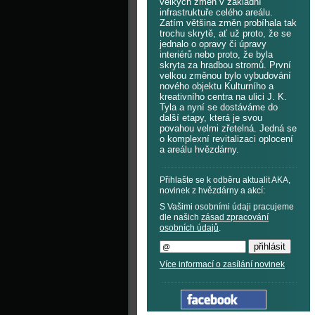
velkých změn v základní
infrastruktuře celého areálu.
Zatím většina změn probíhala tak
trochu skrytě, ať už proto, že se
jednalo o opravy či úpravy
interiérů nebo proto, že byla
skryta za hradbou stromů. První
velkou změnou bylo vybudování
nového objektu Kulturního a
kreativního centra na ulici J. K.
Tyla a nyní se dostáváme do
další etapy, která je svou
povahou velmi zřetelná. Jedná se
o komplexní revitalizaci oplocení
a areálu hvězdárny.
Přihlašte se k odběru aktualit AKA,
novinek z hvězdárny a akcí:
S Vašimi osobními údaji pracujeme
dle našich
zásad zpracování
osobních údajů
.
Více informací o zasílání novinek