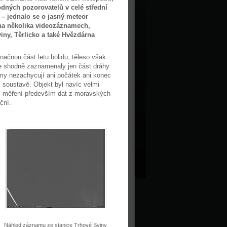
odných pozorovatelů v celé střední
– jednalo se o jasný meteor
t na několika videozáznamech,
iny, Těrlicko a také Hvězdárna
ačnou část letu bolidu, těleso však
ce shodně zaznamenaly jen část dráhy
my nezachycují ani počátek ani konec
 soustavě. Objekt byl navíc velmi
což měření především dat z moravských
ční.
Náhled záznamu ze stanice Trhové Sviny.