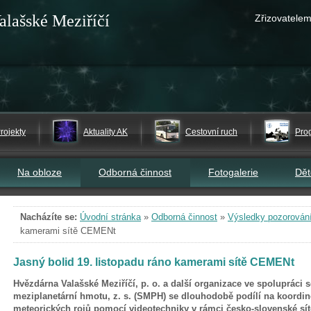
alašské Meziříčí
Zřizovatelem
rojekty
Aktuality AK
Cestovní ruch
Pro
Na obloze
Odborná činnost
Fotogalerie
Dě
Nacházíte se:
Úvodní stránka
»
Odborná činnost
»
Výsledky pozorován
kamerami sítě CEMENt
Jasný bolid 19. listopadu ráno kamerami sítě CEMENt
Hvězdárna Valašské Meziříčí, p. o. a další organizace ve spolupráci 
meziplanetární hmotu, z. s. (SMPH) se dlouhodobě podílí na koordin
meteorických rojů pomocí videotechniky v rámci česko-slovenské sí