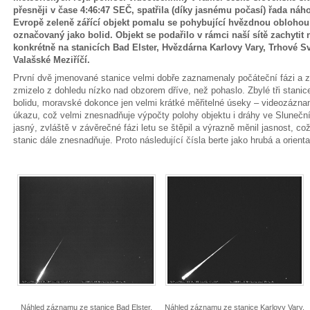
přesněji v čase 4:46:47 SEČ, spatřila (díky jasnému počasí) řada náh
Evropě zeleně zářící objekt pomalu se pohybující hvězdnou oblohou 
označovaný jako bolid. Objekt se podařilo v rámci naší sítě zachyti
konkrétně na stanicích Bad Elster, Hvězdárna Karlovy Vary, Trhové Sv
Valašské Meziříčí.
První dvě jmenované stanice velmi dobře zaznamenaly počáteční fázi a zn
zmizelo z dohledu nízko nad obzorem dříve, než pohaslo. Zbylé tři stani
bolidu, moravské dokonce jen velmi krátké měřitelné úseky – videozázna
úkazu, což velmi znesnadňuje výpočty polohy objektu i dráhy ve Sluneční
jasný, zvláště v závěrečné fázi letu se štěpil a výrazně měnil jasnost, 
stanic dále znesnadňuje. Proto následující čísla berte jako hrubá a orienta
Náhled záznamu ze stanice Bad Elster.
Náhled záznamu ze stanice Karlovy Vary.