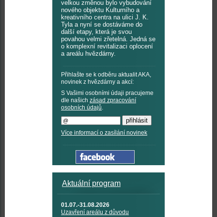
velkou změnou bylo vybudování
nového objektu Kulturního a
kreativního centra na ulici J. K.
Tyla a nyní se dostáváme do
další etapy, která je svou
povahou velmi zřetelná. Jedná se
o komplexní revitalizaci oplocení
a areálu hvězdárny.
Přihlašte se k odběru aktualit AKA,
novinek z hvězdárny a akcí:
S Vašimi osobními údaji pracujeme
dle našich
zásad zpracování
osobních údajů
.
Více informací o zasílání novinek
Aktuální program
01.07.-31.08.2026
Uzavření areálu z důvodu