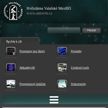
Hvězdárna Valašské Meziříčí
www.astrovm.cz
Programy pro školy
Projekty
Aktuality AK
Cestovní ruch
Programový letáček
Dokumenty