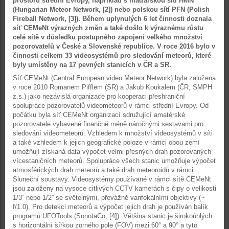
prostoru střední Evropy, například s maďarskou sítí HMN
(Hungarian Meteor Network, [2]) nebo polskou sítí PFN (Polish
Fireball Network, [3]). Během uplynulých 6 let činnosti doznala
síť CEMeNt výrazných změn a také došlo k výraznému růstu
celé sítě v důsledku postupného zapojení velkého množství
pozorovatelů v České a Slovenské republice. V roce 2016 bylo v
činnosti celkem 33 videosystémů pro sledování meteorů, které
byly umístěny na 17 pevných stanicích v ČR a SR.
Síť CEMeNt (Central European video Meteor Network) byla založena
v roce 2010 Romanem Pifflem (SR) a Jakub Koukalem (ČR, SMPH
z.s.) jako nezávislá organizace pro kooperaci přeshraniční
spolupráce pozorovatelů videometeorů v rámci střední Evropy. Od
počátku byla síť CEMeNt organizací sdružující amatérské
pozorovatele vybavené finančně méně náročnými sestavami pro
sledování videometeorů. Vzhledem k množství videosystémů v síti
a také vzhledem k jejich geografické poloze v rámci obou zemí
umožňují získaná data výpočet velmi přesných drah pozorovaných
vícestaničních meteorů. Spolupráce všech stanic umožňuje výpočet
atmosférických drah meteorů a také drah meteoroidů v rámci
Sluneční soustavy. Videosystémy používané v rámci sítě CEMeNt
jsou založeny na vysoce citlivých CCTV kamerách s čipy o velikosti
1/3” nebo 1/2” se světelnými, převážně varifokálními objektivy (~
f/1.0). Pro detekci meteorů a výpočet jejich drah je používán balík
programů UFOTools (SonotaCo, [4]). Většina stanic je širokoúhlých
s horizontální šířkou zorného pole (FOV) mezi 60° a 90° a tyto