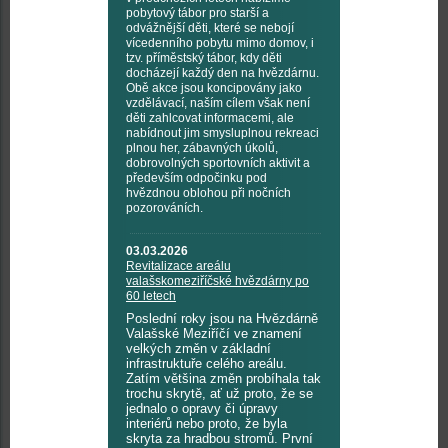
pobytový tábor pro starší a
odvážnější děti, které se nebojí
vícedenního pobytu mimo domov, i
tzv. příměstský tábor, kdy děti
docházejí každý den na hvězdárnu.
Obě akce jsou koncipovány jako
vzdělávací, naším cílem však není
děti zahlcovat informacemi, ale
nabídnout jim smysluplnou rekreaci
plnou her, zábavných úkolů,
dobrovolných sportovních aktivit a
především odpočinku pod
hvězdnou oblohou při nočních
pozorováních.
03.03.2026
Revitalizace areálu
valašskomeziříčské hvězdárny po
60 letech
Poslední roky jsou na Hvězdárně
Valašské Meziříčí ve znamení
velkých změn v základní
infrastruktuře celého areálu.
Zatím většina změn probíhala tak
trochu skrytě, ať už proto, že se
jednalo o opravy či úpravy
interiérů nebo proto, že byla
skryta za hradbou stromů. První