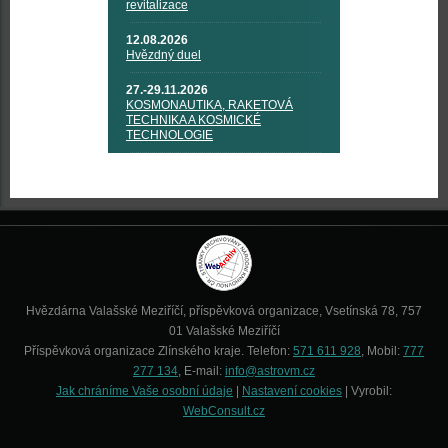
revitalizace
12.08.2026
Hvězdný duel
27.-29.11.2026
KOSMONAUTIKA, RAKETOVÁ
TECHNIKA A KOSMICKÉ
TECHNOLOGIE
Hvězdárna Valašské Meziříčí, příspěvková organizace, Vsetínská 78, 757
01 Valašské Meziříčí
Příspěvková organizace Zlínského kraje. Telefon:
571 611 928
, Mobil:
777
277 134
, E-mail:
info@astrovm.cz
Jak chráníme Vaše osobní údaje
|
Nastavení cookies
| Vyrobil:
WebConsult.cz