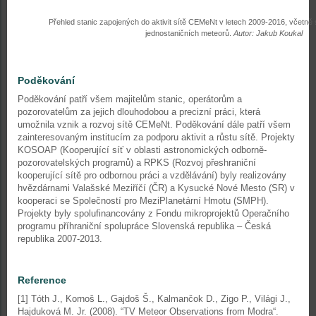
Přehled stanic zapojených do aktivit sítě CEMeNt v letech 2009-2016, včetně
jednostaničních meteorů.
Autor: Jakub Koukal
Poděkování
Poděkování patří všem majitelům stanic, operátorům a
pozorovatelům za jejich dlouhodobou a precizní práci, která
umožnila vznik a rozvoj sítě CEMeNt. Poděkování dále patří všem
zainteresovaným institucím za podporu aktivit a růstu sítě. Projekty
KOSOAP (Kooperující síť v oblasti astronomických odborně-
pozorovatelských programů) a RPKS (Rozvoj přeshraniční
kooperující sítě pro odbornou práci a vzdělávání) byly realizovány
hvězdárnami Valašské Meziříčí (ČR) a Kysucké Nové Mesto (SR) v
kooperaci se Společností pro MeziPlanetární Hmotu (SMPH).
Projekty byly spolufinancovány z Fondu mikroprojektů Operačního
programu příhraniční spolupráce Slovenská republika – Česká
republika 2007-2013.
Reference
[1] Tóth J., Kornoš L., Gajdoš Š., Kalmančok D., Zigo P., Világi J.,
Hajduková M. Jr. (2008). “TV Meteor Observations from Modra“.