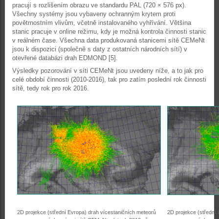
pracují s rozlišením obrazu ve standardu PAL (720 × 576 px).
Všechny systémy jsou vybaveny ochranným krytem proti
povětrnostním vlivům, včetně instalovaného vyhřívání. Většina
stanic pracuje v online režimu, kdy je možná kontrola činnosti stanic
v reálném čase. Všechna data produkovaná stanicemi sítě CEMeNt
jsou k dispozici (společně s daty z ostatních národních sítí) v
otevřené databázi drah EDMOND [5].
Výsledky pozorování v síti CEMeNt jsou uvedeny níže, a to jak pro
celé období činnosti (2010-2016), tak pro zatím poslední rok činnosti
sítě, tedy rok pro rok 2016.
2D projekce (střední Evropa) drah vícestaničních meteorů
2D projekce (střední