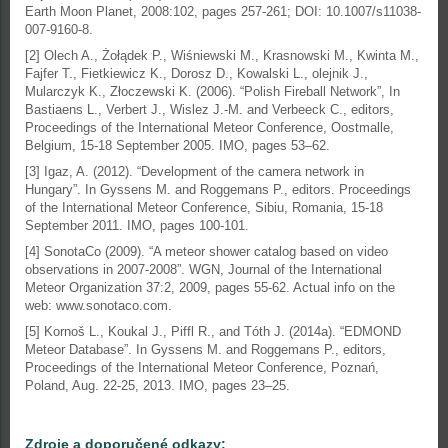
Earth Moon Planet, 2008:102, pages 257-261; DOI: 10.1007/s11038-
007-9160-8.
[2] Olech A., Żołądek P., Wiśniewski M., Krasnowski M., Kwinta M.,
Fajfer T., Fietkiewicz K., Dorosz D., Kowalski L., olejnik J.,
Mularczyk K., Złoczewski K. (2006). “Polish Fireball Network”, In
Bastiaens L., Verbert J., Wislez J.-M. and Verbeeck C., editors,
Proceedings of the International Meteor Conference, Oostmalle,
Belgium, 15-18 September 2005. IMO, pages 53–62.
[3] Igaz, A. (2012). “Development of the camera network in
Hungary”. In Gyssens M. and Roggemans P., editors. Proceedings
of the International Meteor Conference, Sibiu, Romania, 15-18
September 2011. IMO, pages 100-101.
[4] SonotaCo (2009). “A meteor shower catalog based on video
observations in 2007-2008”. WGN, Journal of the International
Meteor Organization 37:2, 2009, pages 55-62. Actual info on the
web: www.sonotaco.com.
[5] Kornoš L., Koukal J., Piffl R., and Tóth J. (2014a). “EDMOND
Meteor Database”. In Gyssens M. and Roggemans P., editors,
Proceedings of the International Meteor Conference, Poznań,
Poland, Aug. 22-25, 2013. IMO, pages 23–25.
Zdroje a doporučené odkazy: