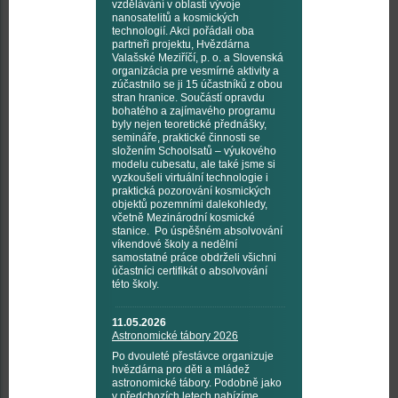
vzdělávání v oblasti vývoje
nanosatelitů a kosmických
technologií. Akci pořádali oba
partneři projektu, Hvězdárna
Valašské Meziříčí, p. o. a Slovenská
organizácia pre vesmírné aktivity a
zúčastnilo se ji 15 účastníků z obou
stran hranice. Součástí opravdu
bohatého a zajímavého programu
byly nejen teoretické přednášky,
semináře, praktické činnosti se
složením Schoolsatů – výukového
modelu cubesatu, ale také jsme si
vyzkoušeli virtuální technologie i
praktická pozorování kosmických
objektů pozemními dalekohledy,
včetně Mezinárodní kosmické
stanice. Po úspěšném absolvování
víkendové školy a nedělní
samostatné práce obdrželi všichni
účastníci certifikát o absolvování
této školy.
11.05.2026
Astronomické tábory 2026
Po dvouleté přestávce organizuje
hvězdárna pro děti a mládež
astronomické tábory. Podobně jako
v předchozích letech nabízíme