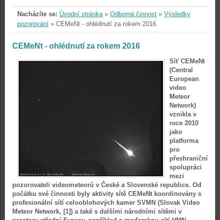
Nacházíte se:
Úvodní stránka
»
Odborná činnost
»
Výsledky
pozorování
»
CEMeNt - ohlédnutí za rokem 2016
CEMeNt - ohlédnutí za rokem 2016
Síť CEMeNt
(Central
European
video
Meteor
Network)
vznikla v
roce 2010
jako
platforma
pro
přeshraniční
spolupráci
mezi
pozorovateli videometeorů v České a Slovenské republice. Od
počátku své činnosti byly aktivity sítě CEMeNt koordinovány s
profesionální sítí celooblohových kamer SVMN (Slovak Video
Meteor Network, [1]) a také s dalšími národními sítěmi v