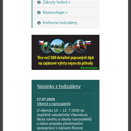
Zákryty hvězd »
Meteorologie »
Knihovna hvězdárny
Novinky z hvězdárny
17.07.2026
Víkend s nanosatelity
O víkendu 10. – 12. 7 2026 se
úspěšně uskutečnila Víkendová
škola návrhu a stavby nanosatelitů
v rámci projektu přeshraniční
spolupráce s názvem Rozvoj