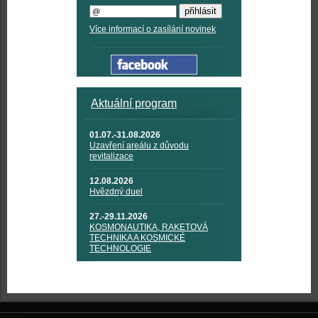
Více informací o zasílání novinek
Aktuální program
01.07.-31.08.2026
Uzavření areálu z důvodu
revitalizace
12.08.2026
Hvězdný duel
27.-29.11.2026
KOSMONAUTIKA, RAKETOVÁ
TECHNIKA A KOSMICKÉ
TECHNOLOGIE