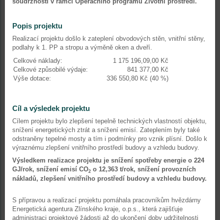
soudržnosti v rámci Operačního programu Životní prostředí.
Popis projektu
Realizací projektu došlo k zateplení obvodových stěn, vnitřní stěny,
podlahy k 1. PP a stropu a výměně oken a dveří.
Celkové náklady:
1 175 196,09,00 Kč
Celkové způsobilé výdaje:
841 377,00 Kč
Výše dotace:
336 550,80 Kč (40 %)
Cíl a výsledek projektu
Cílem projektu bylo zlepšení tepelně technických vlastností objektu,
snížení energetických ztrát a snížení emisí. Zateplením byly také
odstraněny tepelné mosty a tím i podmínky pro vznik plísní. Došlo k
výraznému zlepšení vnitřního prostředí budovy a vzhledu budovy.
Výsledkem realizace projektu je snížení spotřeby energie o 224
GJ/rok, snížení emisí CO
o 12,363 t/rok, snížení provozních
2
nákladů, zlepšení vnitřního prostředí budovy a vzhledu budovy.
S přípravou a realizací projektu pomáhala pracovníkům hvězdárny
Energetická agentura Zlínského kraje, o.p.s., která zajišťuje
administraci projektové žádosti až do ukončení doby udržitelnosti