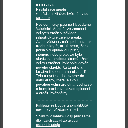
03.03.2026
Revitalizace areálu
valašskomeziříčské hvězdárny po
60 letech
Poslední roky jsou na Hvězdárně
Valašské Meziříčí ve znamení
velkých změn v základní
infrastruktuře celého areálu.
Zatím většina změn probíhala tak
trochu skrytě, ať už proto, že se
jednalo o opravy či úpravy
interiérů nebo proto, že byla
skryta za hradbou stromů. První
velkou změnou bylo vybudování
nového objektu Kulturního a
kreativního centra na ulici J. K.
Tyla a nyní se dostáváme do
další etapy, která je svou
povahou velmi zřetelná. Jedná se
o komplexní revitalizaci oplocení
a areálu hvězdárny.
Přihlašte se k odběru aktualit AKA,
novinek z hvězdárny a akcí:
S Vašimi osobními údaji pracujeme
dle našich
zásad zpracování
osobních údajů
.