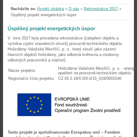
Nacházíte se:
Úvodní stránka
»
O nás
»
Rekonstrukce 2017
»
Úspěšný projekt energetických úspor
Úspěšný projekt energetických úspor
V roce 2017 byla provedena rekonstrukce (zateplení objektu a
výměna výplní stavebních otvorů) provozně-technického objektu
Hvězdárny Valašské Meziříčí, p. o., který slouží jako zázemí
hlavních objektů hvězdárny, jako odborná knihovna a studovny
odborných pracovníků a stážistů.
Hvězdárna Valašské Meziříčí, p. o. - energe
Název projektu:
opatření na provozně-technickém objektu
Registrační číslo projektu:
CZ.05.5.18/0.0/0.0/15_019/0001540
Tento projekt je spolufinancován Evropskou unií – Fondem