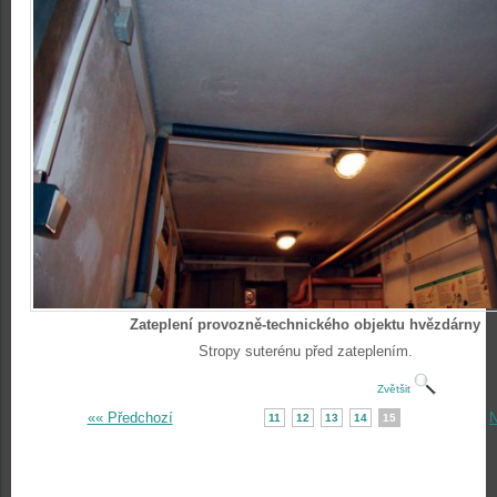
Zateplení provozně-technického objektu hvězdárny
Stropy suterénu před zateplením.
Zvětšit
«« Předchozí
N
11
12
13
14
15