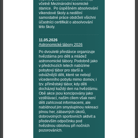
včetně Mezinárodní kosmické
stanice. Po úspěšném absolvování
víkendové školy a nedělní
samostatné práce obdrželi všichni
účastníci certifikát o absolvování
této školy.
11.05.2026
Astronomické tábory 2026
Po dvouleté přestávce organizuje
hvězdárna pro děti a mládež
astronomické tábory. Podobně jako
v předchozích letech nabízíme
pobytový tábor pro starší a
odvážnější děti, které se nebojí
vícedenního pobytu mimo domov, i
tzv. příměstský tábor, kdy děti
docházejí každý den na hvězdárnu.
Obě akce jsou koncipovány jako
vzdělávací, naším cílem však není
děti zahlcovat informacemi, ale
nabídnout jim smysluplnou rekreaci
plnou her, zábavných úkolů,
dobrovolných sportovních aktivit a
především odpočinku pod
hvězdnou oblohou při nočních
pozorováních.