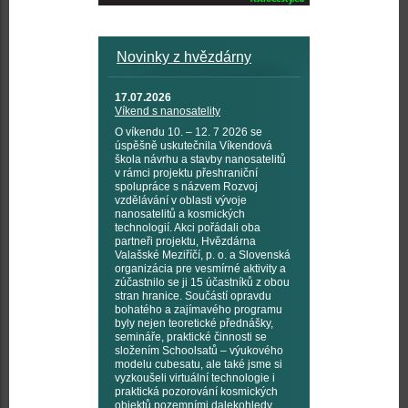
Novinky z hvězdárny
17.07.2026
Víkend s nanosatelity
O víkendu 10. – 12. 7 2026 se
úspěšně uskutečnila Víkendová
škola návrhu a stavby nanosatelitů
v rámci projektu přeshraniční
spolupráce s názvem Rozvoj
vzdělávání v oblasti vývoje
nanosatelitů a kosmických
technologií. Akci pořádali oba
partneři projektu, Hvězdárna
Valašské Meziříčí, p. o. a Slovenská
organizácia pre vesmírné aktivity a
zúčastnilo se ji 15 účastníků z obou
stran hranice. Součástí opravdu
bohatého a zajímavého programu
byly nejen teoretické přednášky,
semináře, praktické činnosti se
složením Schoolsatů – výukového
modelu cubesatu, ale také jsme si
vyzkoušeli virtuální technologie i
praktická pozorování kosmických
objektů pozemními dalekohledy,