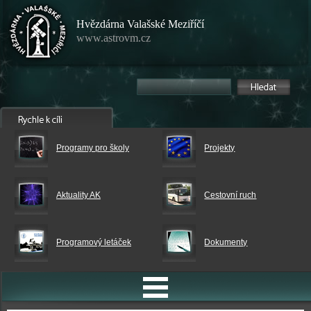
Hvězdárna Valašské Meziříčí
www.astrovm.cz
Programy pro školy
Projekty
Aktuality AK
Cestovní ruch
Programový letáček
Dokumenty