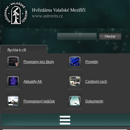
Hvězdárna Valašské Meziříčí
www.astrovm.cz
Programy pro školy
Projekty
Aktuality AK
Cestovní ruch
Programový letáček
Dokumenty