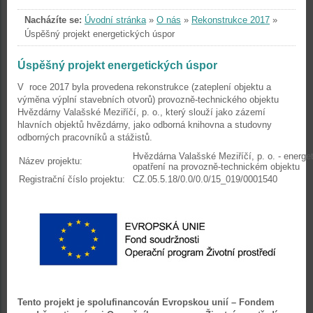
Nacházíte se:
Úvodní stránka
»
O nás
»
Rekonstrukce 2017
»
Úspěšný projekt energetických úspor
Úspěšný projekt energetických úspor
V roce 2017 byla provedena rekonstrukce (zateplení objektu a
výměna výplní stavebních otvorů) provozně-technického objektu
Hvězdárny Valašské Meziříčí, p. o., který slouží jako zázemí
hlavních objektů hvězdárny, jako odborná knihovna a studovny
odborných pracovníků a stážistů.
Hvězdárna Valašské Meziříčí, p. o. - energe
Název projektu:
opatření na provozně-technickém objektu
Registrační číslo projektu:
CZ.05.5.18/0.0/0.0/15_019/0001540
Tento projekt je spolufinancován Evropskou unií – Fondem