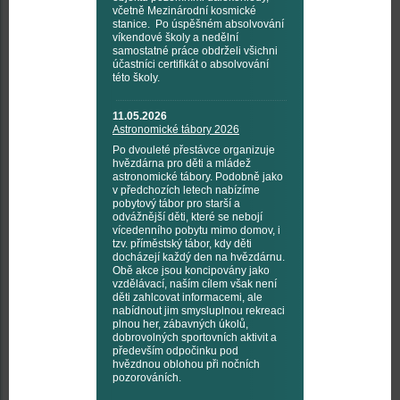
včetně Mezinárodní kosmické
stanice. Po úspěšném absolvování
víkendové školy a nedělní
samostatné práce obdrželi všichni
účastníci certifikát o absolvování
této školy.
11.05.2026
Astronomické tábory 2026
Po dvouleté přestávce organizuje
hvězdárna pro děti a mládež
astronomické tábory. Podobně jako
v předchozích letech nabízíme
pobytový tábor pro starší a
odvážnější děti, které se nebojí
vícedenního pobytu mimo domov, i
tzv. příměstský tábor, kdy děti
docházejí každý den na hvězdárnu.
Obě akce jsou koncipovány jako
vzdělávací, naším cílem však není
děti zahlcovat informacemi, ale
nabídnout jim smysluplnou rekreaci
plnou her, zábavných úkolů,
dobrovolných sportovních aktivit a
především odpočinku pod
hvězdnou oblohou při nočních
pozorováních.