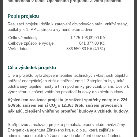
soudržnosti v rámci Operačního programu Životní prostředí.
Popis projektu
Realizací projektu došlo k zateplení obvodových stěn, vnitřní stěny,
podlahy k 1. PP a stropu a výměně oken a dveří.
Celkové náklady:
1 175 196,09,00 Kč
Celkové způsobilé výdaje:
841 377,00 Kč
Výše dotace:
336 550,80 Kč (40 %)
Cíl a výsledek projektu
Cílem projektu bylo zlepšení tepelně technických vlastností objektu,
snížení energetických ztrát a snížení emisí. Zateplením byly také
odstraněny tepelné mosty a tím i podmínky pro vznik plísní. Došlo k
výraznému zlepšení vnitřního prostředí budovy a vzhledu budovy.
Výsledkem realizace projektu je snížení spotřeby energie o 224
GJ/rok, snížení emisí CO
o 12,363 t/rok, snížení provozních
2
nákladů, zlepšení vnitřního prostředí budovy a vzhledu budovy.
S přípravou a realizací projektu pomáhala pracovníkům hvězdárny
Energetická agentura Zlínského kraje, o.p.s., která zajišťuje
administraci projektové žádosti až do ukončení doby udržitelnosti