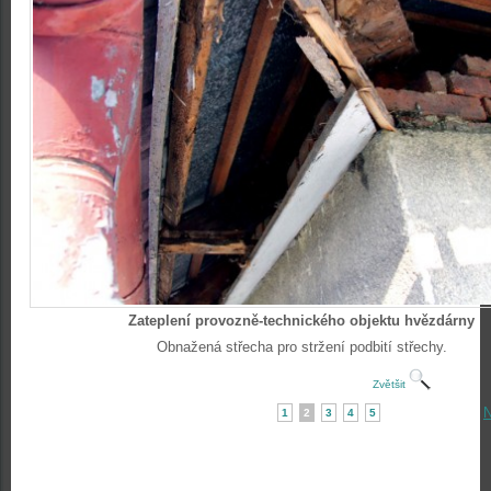
Zateplení provozně-technického objektu hvězdárny
Obnažená střecha pro stržení podbití střechy.
Zvětšit
N
1
2
3
4
5