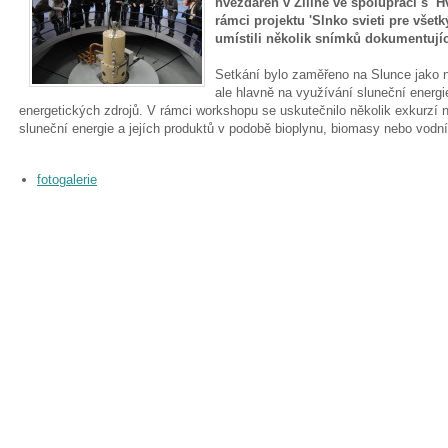
hvezdáreň v Žiline ve spolupráci s Hv
rámci projektu 'Slnko svieti pre všetk
umístili několik snímků dokumentují
Setkání bylo zaměřeno na Slunce jako n
ale hlavně na využívání sluneční energie
energetických zdrojů. V rámci workshopu se uskutečnilo několik exkurzí 
sluneční energie a jejích produktů v podobě bioplynu, biomasy nebo vodní
fotogalerie