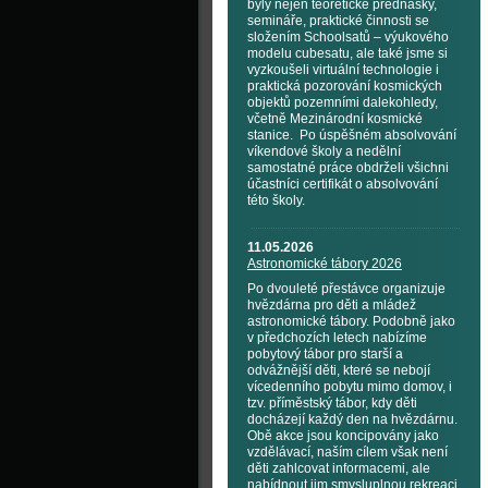
byly nejen teoretické přednášky,
semináře, praktické činnosti se
složením Schoolsatů – výukového
modelu cubesatu, ale také jsme si
vyzkoušeli virtuální technologie i
praktická pozorování kosmických
objektů pozemními dalekohledy,
včetně Mezinárodní kosmické
stanice. Po úspěšném absolvování
víkendové školy a nedělní
samostatné práce obdrželi všichni
účastníci certifikát o absolvování
této školy.
11.05.2026
Astronomické tábory 2026
Po dvouleté přestávce organizuje
hvězdárna pro děti a mládež
astronomické tábory. Podobně jako
v předchozích letech nabízíme
pobytový tábor pro starší a
odvážnější děti, které se nebojí
vícedenního pobytu mimo domov, i
tzv. příměstský tábor, kdy děti
docházejí každý den na hvězdárnu.
Obě akce jsou koncipovány jako
vzdělávací, naším cílem však není
děti zahlcovat informacemi, ale
nabídnout jim smysluplnou rekreaci