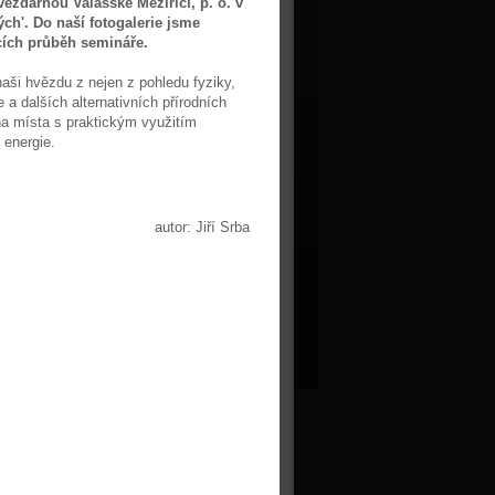
ězdárnou Valašské Meziříčí, p. o. v
ých'. Do naší fotogalerie jsme
cích průběh semináře.
aši hvězdu z nejen z pohledu fyziky,
 a dalších alternativních přírodních
na místa s praktickým využitím
 energie.
autor: Jiří Srba