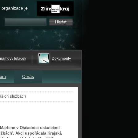
 organizace je
gramový letáček
Dokumenty
tem
O nás
ašich službách
 Marlene v Oščadnici uskutečnil
žbách'. Akci uspořádala Krajská