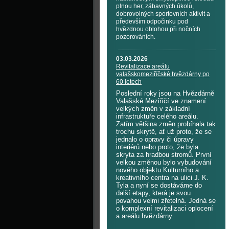
plnou her, zábavných úkolů,
dobrovolných sportovních aktivit a
především odpočinku pod
hvězdnou oblohou při nočních
pozorováních.
03.03.2026
Revitalizace areálu
valašskomeziříčské hvězdárny po
60 letech
Poslední roky jsou na Hvězdárně
Valašské Meziříčí ve znamení
velkých změn v základní
infrastruktuře celého areálu.
Zatím většina změn probíhala tak
trochu skrytě, ať už proto, že se
jednalo o opravy či úpravy
interiérů nebo proto, že byla
skryta za hradbou stromů. První
velkou změnou bylo vybudování
nového objektu Kulturního a
kreativního centra na ulici J. K.
Tyla a nyní se dostáváme do
další etapy, která je svou
povahou velmi zřetelná. Jedná se
o komplexní revitalizaci oplocení
a areálu hvězdárny.