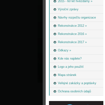
2015 - 60 let hvězdárny »
Výroční zprávy
Návrhy rozpočtu organizace
Rekonstrukce 2012 »
Rekonstrukce 2016 »
Rekonstrukce 2017 »
Odkazy »
Kde nás najdete?
Logo a jeho použití
Mapa stránek
Veřejné zakázky a poptávky
Ochrana osobních údajů