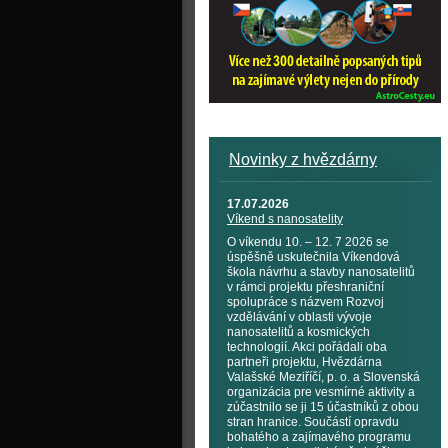
Novinky z hvězdárny
17.07.2026
Víkend s nanosatelity
O víkendu 10. – 12. 7 2026 se
úspěšně uskutečnila Víkendová
škola návrhu a stavby nanosatelitů
v rámci projektu přeshraniční
spolupráce s názvem Rozvoj
vzdělávání v oblasti vývoje
nanosatelitů a kosmických
technologií. Akci pořádali oba
partneři projektu, Hvězdárna
Valašské Meziříčí, p. o. a Slovenská
organizácia pre vesmírné aktivity a
zúčastnilo se ji 15 účastníků z obou
stran hranice. Součástí opravdu
bohatého a zajímavého programu