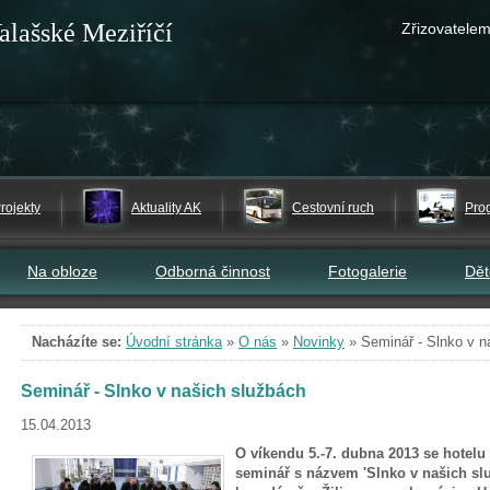
alašské Meziříčí
Zřizovatelem
rojekty
Aktuality AK
Cestovní ruch
Pro
Na obloze
Odborná činnost
Fotogalerie
Dě
Nacházíte se:
Úvodní stránka
»
O nás
»
Novinky
»
Seminář - Slnko v n
Seminář - Slnko v našich službách
15.04.2013
O víkendu 5.-7. dubna 2013 se hotelu
seminář s názvem 'Slnko v našich slu