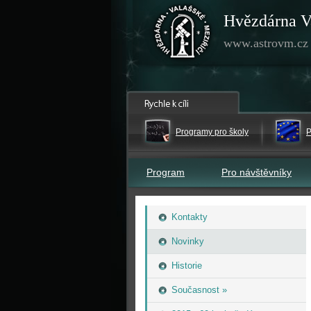
Hvězdárna V
www.astrovm.cz
Programy pro školy
P
Program
Pro návštěvníky
Kontakty
Novinky
Historie
Současnost »