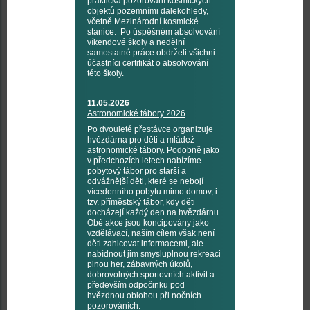
praktická pozorování kosmických
objektů pozemními dalekohledy,
včetně Mezinárodní kosmické
stanice. Po úspěšném absolvování
víkendové školy a nedělní
samostatné práce obdrželi všichni
účastníci certifikát o absolvování
této školy.
11.05.2026
Astronomické tábory 2026
Po dvouleté přestávce organizuje
hvězdárna pro děti a mládež
astronomické tábory. Podobně jako
v předchozích letech nabízíme
pobytový tábor pro starší a
odvážnější děti, které se nebojí
vícedenního pobytu mimo domov, i
tzv. příměstský tábor, kdy děti
docházejí každý den na hvězdárnu.
Obě akce jsou koncipovány jako
vzdělávací, naším cílem však není
děti zahlcovat informacemi, ale
nabídnout jim smysluplnou rekreaci
plnou her, zábavných úkolů,
dobrovolných sportovních aktivit a
především odpočinku pod
hvězdnou oblohou při nočních
pozorováních.