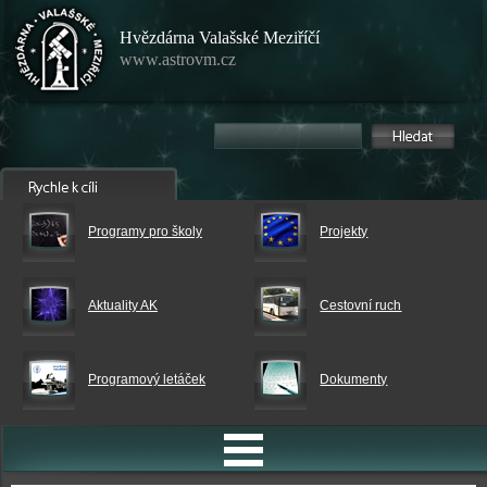
Hvězdárna Valašské Meziříčí
www.astrovm.cz
Programy pro školy
Projekty
Aktuality AK
Cestovní ruch
Programový letáček
Dokumenty