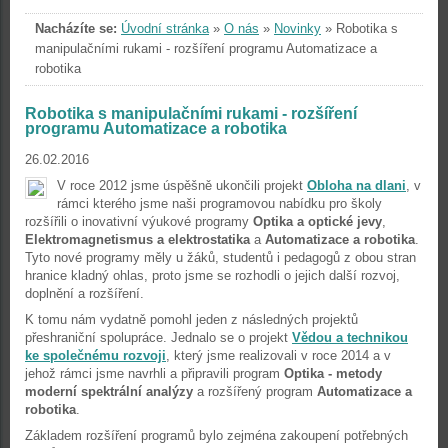
Nacházíte se:
Úvodní stránka
»
O nás
»
Novinky
»
Robotika s
manipulačními rukami - rozšíření programu Automatizace a
robotika
Robotika s manipulačními rukami - rozšíření
programu Automatizace a robotika
26.02.2016
V roce 2012 jsme úspěšně ukončili projekt
Obloha na dlani
, v
rámci kterého jsme naši programovou nabídku pro školy
rozšířili o inovativní výukové programy
Optika a optické jevy
,
Elektromagnetismus a elektrostatika
a
Automatizace a robotika
.
Tyto nové programy měly u žáků, studentů i pedagogů z obou stran
hranice kladný ohlas, proto jsme se rozhodli o jejich další rozvoj,
doplnění a rozšíření.
K tomu nám vydatně pomohl jeden z následných projektů
přeshraniční spolupráce. Jednalo se o projekt
Vědou a technikou
ke společnému rozvoji
, který jsme realizovali v roce 2014 a v
jehož rámci jsme navrhli a připravili program
Optika - metody
moderní spektrální analýzy
a rozšířený program
Automatizace a
robotika
.
Základem rozšíření programů bylo zejména zakoupení potřebných