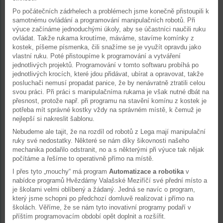
Po počátečních zádrhelech a problémech jsme konečně přistoupili k
samotnému ovládání a programování manipulačních robotů. Při
výuce začínáme jednoduchými úkoly, aby se účastníci naučili ruku
ovládat. Takže rukama kroutíme, máváme, stavíme komínky z
kostek, píšeme písmenka, čili snažíme se je využít opravdu jako
vlastní ruku. Poté přistoupíme k programování a vytváření
jednotlivých projektů. Programování v tomto softwaru probíhá po
jednotlivých krocích, které jdou přidávat, ubírat a opravovat, takže
posluchači nemusí propadat panice, že by nenávratně ztratili celou
svou práci. Při práci s manipulačníma rukama je však nutné dbát na
přesnost, protože např. při programu na stavění komínu z kostek je
potřeba mít správné kostky vždy na správném místě, k čemuž je
nejlepší si nakreslit šablonu.
Nebudeme ale tajit, že na rozdíl od robotů z Lega mají manipulační
ruky své nedostatky. Některé se nám díky šikovnosti našeho
mechanika podařilo odstranit, no a s některými při výuce tak nějak
počítáme a řešíme to operativně přímo na místě.
I přes tyto „mouchy“ má program
Automatizace a robotika
v
nabídce programů Hvězdárny Valašské Meziříčí své přední místo a
je školami velmi oblíbený a žádaný. Jedná se navíc o program,
který jsme schopni po předchozí domluvě realizovat i přímo na
školách. Věříme, že se nám tyto inovativní programy podaří v
příštím programovacím období opět doplnit a rozšířit.