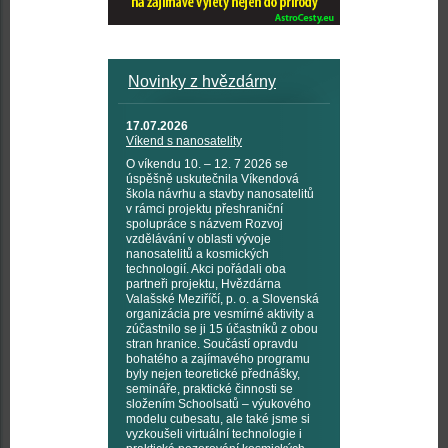
Novinky z hvězdárny
17.07.2026
Víkend s nanosatelity
O víkendu 10. – 12. 7 2026 se
úspěšně uskutečnila Víkendová
škola návrhu a stavby nanosatelitů
v rámci projektu přeshraniční
spolupráce s názvem Rozvoj
vzdělávání v oblasti vývoje
nanosatelitů a kosmických
technologií. Akci pořádali oba
partneři projektu, Hvězdárna
Valašské Meziříčí, p. o. a Slovenská
organizácia pre vesmírné aktivity a
zúčastnilo se ji 15 účastníků z obou
stran hranice. Součástí opravdu
bohatého a zajímavého programu
byly nejen teoretické přednášky,
semináře, praktické činnosti se
složením Schoolsatů – výukového
modelu cubesatu, ale také jsme si
vyzkoušeli virtuální technologie i