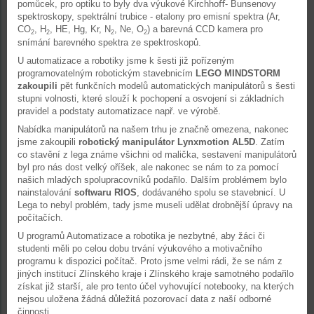
pomůcek, pro optiku to byly dva výukové Kirchhoﬀ- Bunsenovy
spektroskopy, spektrální trubice - etalony pro emisní spektra (Ar,
CO
, H
, HE, Hg, Kr, N
, Ne, O
) a barevná CCD kamera pro
2
2
2
2
snímání barevného spektra ze spektroskopů.
U automatizace a robotiky jsme k šesti již pořízeným
programovatelným robotickým stavebnicím
LEGO MINDSTORM
zakoupili
pět funkčních modelů automatických manipulátorů s šesti
stupni volnosti, které slouží k pochopení a osvojení si základních
pravidel a podstaty automatizace např. ve výrobě.
Nabídka manipulátorů na našem trhu je značně omezena, nakonec
jsme zakoupili
robotický manipulátor Lynxmotion AL5D
. Zatím
co stavění z lega známe všichni od malička, sestavení manipulátorů
byl pro nás dost velký oříšek, ale nakonec se nám to za pomocí
našich mladých spolupracovníků podařilo. Dalším problémem bylo
nainstalování
softwaru RIOS
, dodávaného spolu se stavebnicí. U
Lega to nebyl problém, tady jsme museli udělat drobnější úpravy na
počítačích.
U programů Automatizace a robotika je nezbytné, aby žáci či
studenti měli po celou dobu trvání výukového a motivačního
programu k dispozici počítač. Proto jsme velmi rádi, že se nám z
jiných institucí Zlínského kraje i Zlínského kraje samotného podařilo
získat již starší, ale pro tento účel vyhovující notebooky, na kterých
nejsou uložena žádná důležitá pozorovací data z naší odborné
činnosti.