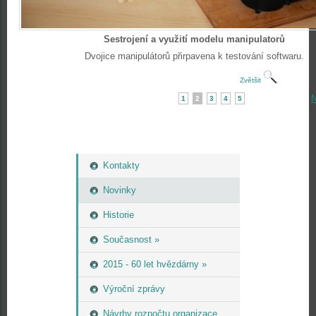
Sestrojení a využití modelu manipulatorů
Dvojice manipulátorů přirpavena k testování softwaru.
Zvětšit
N
1
2
3
4
5
Kontakty
Novinky
Historie
Současnost »
2015 - 60 let hvězdárny »
Výroční zprávy
Návrhy rozpočtu organizace