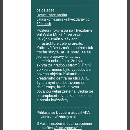
03.03.2026
Revitalizace areálu
valašskomeziříčské hvězdárny po
60 letech
Poslední roky jsou na Hvězdárně
Valašské Meziříčí ve znamení
velkých změn v základní
infrastruktuře celého areálu.
Zatím většina změn probíhala tak
trochu skrytě, ať už proto, že se
jednalo o opravy či úpravy
interiérů nebo proto, že byla
skryta za hradbou stromů. První
velkou změnou bylo vybudování
nového objektu Kulturního a
kreativního centra na ulici J. K.
Tyla a nyní se dostáváme do
další etapy, která je svou
povahou velmi zřetelná. Jedná se
o komplexní revitalizaci oplocení
a areálu hvězdárny.
Přihlašte se k odběru aktualit AKA,
novinek z hvězdárny a akcí:
S Vašimi osobními údaji pracujeme
dle našich
zásad zpracování