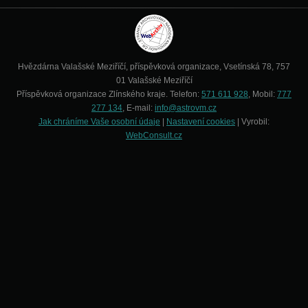
Hvězdárna Valašské Meziříčí, příspěvková organizace, Vsetínská 78, 757
01 Valašské Meziříčí
Příspěvková organizace Zlínského kraje. Telefon:
571 611 928
, Mobil:
777
277 134
, E-mail:
info@astrovm.cz
Jak chráníme Vaše osobní údaje
|
Nastavení cookies
| Vyrobil:
WebConsult.cz