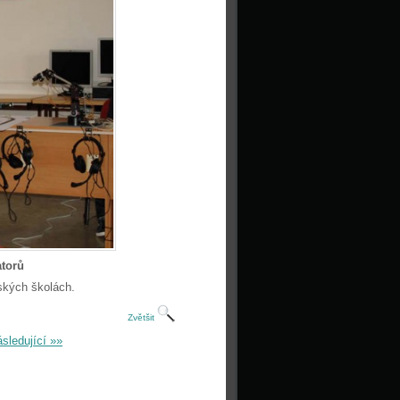
atorů
ských školách.
Zvětšit
sledující »»