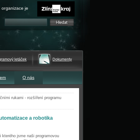
 organizace je
gramový letáček
Dokumenty
tem
O nás
čními rukami - rozšíření programu
utomatizace a robotika
ci kterého jsme naši programovou