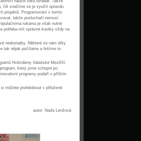
stníci naučili ruku ovládat. Takže
čili snažíme se je využít opravdu
ých projektů. Programování v tomto
pravovat, takže posluchači nemusí
manipulačníma rukama je však nutné
 je potřeba mít správné kostky vždy na
 své nedostatky. Některé se nám díky
ce tak nějak počítáme a řešíme to
ogramů Hvězdárny Valašské Meziříčí
 program, který jsme schopni po
inovativní programy podaří v příštím
h si můžete prohlédnout v přiložené
autor: Naďa Lenžová