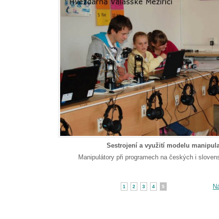
Sestrojení a využití modelu manipul
Manipulátory při programech na českých i sloven
Ná
1
2
3
4
5