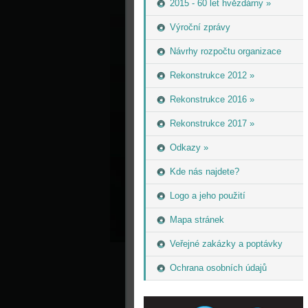
2015 - 60 let hvězdárny »
Výroční zprávy
Návrhy rozpočtu organizace
Rekonstrukce 2012 »
Rekonstrukce 2016 »
Rekonstrukce 2017 »
Odkazy »
Kde nás najdete?
Logo a jeho použití
Mapa stránek
Veřejné zakázky a poptávky
Ochrana osobních údajů