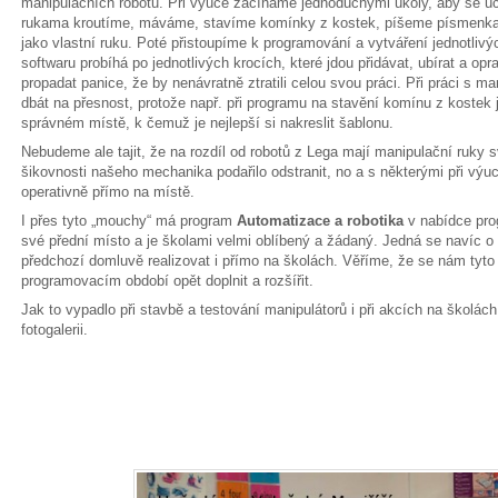
manipulačních robotů. Při výuce začínáme jednoduchými úkoly, aby se úča
rukama kroutíme, máváme, stavíme komínky z kostek, píšeme písmenka, 
jako vlastní ruku. Poté přistoupíme k programování a vytváření jednotliv
softwaru probíhá po jednotlivých krocích, které jdou přidávat, ubírat a o
propadat panice, že by nenávratně ztratili celou svou práci. Při práci s 
dbát na přesnost, protože např. při programu na stavění komínu z kostek
správném místě, k čemuž je nejlepší si nakreslit šablonu.
Nebudeme ale tajit, že na rozdíl od robotů z Lega mají manipulační ruky
šikovnosti našeho mechanika podařilo odstranit, no a s některými při výu
operativně přímo na místě.
I přes tyto „mouchy“ má program
Automatizace a robotika
v nabídce pr
své přední místo a je školami velmi oblíbený a žádaný. Jedná se navíc o
předchozí domluvě realizovat i přímo na školách. Věříme, že se nám tyto 
programovacím období opět doplnit a rozšířit.
Jak to vypadlo při stavbě a testování manipulátorů i při akcích na školác
fotogalerii.