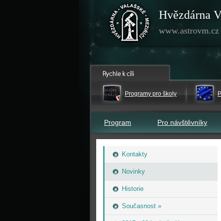
Hvězdárna V
www.astrovm.cz
Programy pro školy
P
Program
Pro návštěvníky
Kontakty
Novinky
Historie
Současnost »