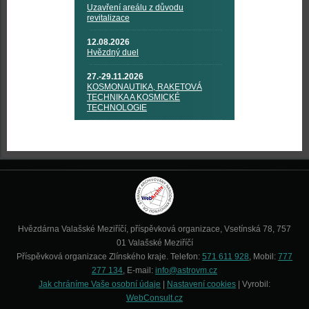
Uzavření areálu z důvodu
revitalizace
12.08.2026
Hvězdný duel
27.-29.11.2026
KOSMONAUTIKA, RAKETOVÁ
TECHNIKA A KOSMICKÉ
TECHNOLOGIE
Hvězdárna Valašské Meziříčí, příspěvková organizace, Vsetínská 78, 757
01 Valašské Meziříčí
Příspěvková organizace Zlínského kraje. Telefon:
571 611 928
, Mobil:
777
277 134
, E-mail:
info@astrovm.cz
Jak chráníme Vaše osobní údaje
|
Nastavení cookies
| Vyrobil:
WebConsult.cz