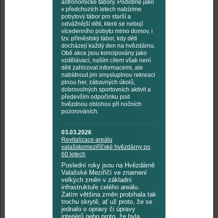
astronomické tábory. Podobně jako
v předchozích letech nabízíme
pobytový tábor pro starší a
odvážnější děti, které se nebojí
vícedenního pobytu mimo domov, i
tzv. příměstský tábor, kdy děti
docházejí každý den na hvězdárnu.
Obě akce jsou koncipovány jako
vzdělávací, naším cílem však není
děti zahlcovat informacemi, ale
nabídnout jim smysluplnou rekreaci
plnou her, zábavných úkolů,
dobrovolných sportovních aktivit a
především odpočinku pod
hvězdnou oblohou při nočních
pozorováních.
03.03.2026
Revitalizace areálu
valašskomeziříčské hvězdárny po
60 letech
Poslední roky jsou na Hvězdárně
Valašské Meziříčí ve znamení
velkých změn v základní
infrastruktuře celého areálu.
Zatím většina změn probíhala tak
trochu skrytě, ať už proto, že se
jednalo o opravy či úpravy
interiérů nebo proto, že byla