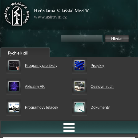
Hvězdárna Valašské Meziříčí
www.astrovm.cz
Programy pro školy
Projekty
Aktuality AK
Cestovní ruch
Programový letáček
Dokumenty