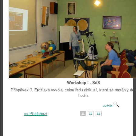
Workshop I - SdS
Příspěvek J. Erdziaka vyvolal celou řadu diskusí, které se protáhly do
hodin.
Zvětšit
«« Předchozí
11
12
13