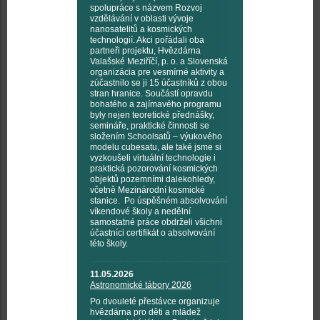
spolupráce s názvem Rozvoj
vzdělávání v oblasti vývoje
nanosatelitů a kosmických
technologií. Akci pořádali oba
partneři projektu, Hvězdárna
Valašské Meziříčí, p. o. a Slovenská
organizácia pre vesmírné aktivity a
zúčastnilo se ji 15 účastníků z obou
stran hranice. Součástí opravdu
bohatého a zajímavého programu
byly nejen teoretické přednášky,
semináře, praktické činnosti se
složením Schoolsatů – výukového
modelu cubesatu, ale také jsme si
vyzkoušeli virtuální technologie i
praktická pozorování kosmických
objektů pozemními dalekohledy,
včetně Mezinárodní kosmické
stanice. Po úspěšném absolvování
víkendové školy a nedělní
samostatné práce obdrželi všichni
účastníci certifikát o absolvování
této školy.
11.05.2026
Astronomické tábory 2026
Po dvouleté přestávce organizuje
hvězdárna pro děti a mládež