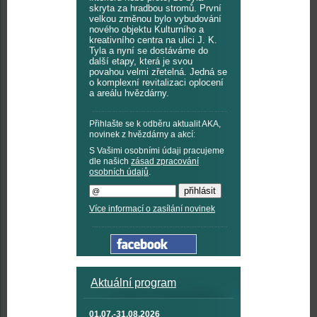
skryta za hradbou stromů. První
velkou změnou bylo vybudování
nového objektu Kulturního a
kreativního centra na ulici J. K.
Tyla a nyní se dostáváme do
další etapy, která je svou
povahou velmi zřetelná. Jedná se
o komplexní revitalizaci oplocení
a areálu hvězdárny.
Přihlašte se k odběru aktualit AKA,
novinek z hvězdárny a akcí:
S Vašimi osobními údaji pracujeme
dle našich
zásad zpracování
osobních údajů
.
Více informací o zasílání novinek
Aktuální program
01.07.-31.08.2026