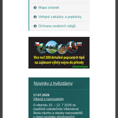
Mapa stránek
Veřejné zakázky a poptávky
Ochrana osobních údajů
Novinky z hvězdárny
17.07.2026
Víkend s nanosatelity
O víkendu 10. – 12. 7 2026 se
úspěšně uskutečnila Víkendová
škola návrhu a stavby nanosatelitů
v rámci projektu přeshraniční