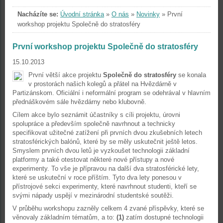
Nacházíte se:
Úvodní stránka
»
O nás
»
Novinky
»
První
workshop projektu Společně do stratosféry
První workshop projektu Společně do stratosféry
15.10.2013
První větší akce projektu
Společně do stratosféry
se konala
v prostorách našich kolegů a přátel na Hvězdárně v
Partizánskom. Oficiální i neformální program se odehrával v hlavním
přednáškovém sále hvězdárny nebo klubovně.
Cílem akce bylo seznámit účastníky s cíli projektu, úrovni
spolupráce a především společně navrhnout a technicky
specifikovat užitečné zatížení při prvních dvou zkušebních letech
stratosférických balónů, které by se měly uskutečnit ještě letos.
Smyslem prvních dvou letů je vyzkoušet technologii základní
platformy a také otestovat některé nové přístupy a nové
experimenty. To vše je přípravou na další dva stratosférické lety,
které se uskuteční v roce příštím. Tyto dva lety ponesou v
přístrojové sekci experimenty, které navrhnout studenti, kteří se
svými nápady uspějí v mezinárodní studentské soutěži.
V průběhu workshopu zazněly celkem 4 zvané příspěvky, které se
věnovaly základním tématům, a to:
(1)
zatím dostupné technologii