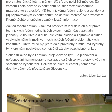
pro stratosférické lety, a plánům SOSA pro nejbližší měsíce;
(2)
záměru zcela nového experimentu na sběr meziplanetárního
materiálu ve stratosféře;
(3)
technickému řešení balónu a gondoly a
(4)
připravovaným experimentům na detekci meteorů ve stratosféře.
Kromě těchto příspěvků zazněly kratší informace.
Základ tohoto setkání však byl především v diskusích a přípravě
technických řešení jednotlivých experimentů i části základní
jednotky. Z bouřlivé a dlouhé, ale velmi plodné a zajímavé diskuse
vyplynulo několik možných technických řešení problematických
konstrukcí, které musí být ještě dále prověřeny a musí být vybrány
ty, které nám poskytnou co největší záruky bezchybné funkce.
Součástí akce bylo i setkání projektového týmu a plánování a
upřesňování harmonogramu realizace dalších aktivit projektu včetně
samotného vypouštění. Celkem se akce zúčastnily téměř dvě
desítky zájemců, převážně ze Slovenska.
autor: Libor Lenža