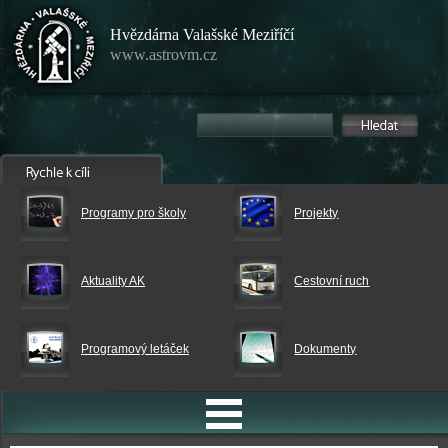
Hvězdárna Valašské Meziříčí
www.astrovm.cz
Programy pro školy
Projekty
Aktuality AK
Cestovní ruch
Programový letáček
Dokumenty