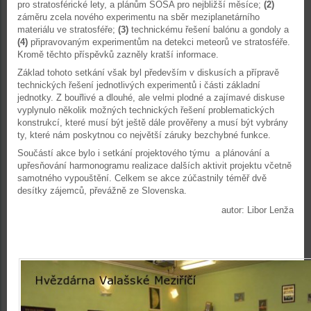
pro stratosférické lety, a plánům SOSA pro nejbližší měsíce;
(2)
záměru zcela nového experimentu na sběr meziplanetárního
materiálu ve stratosféře;
(3)
technickému řešení balónu a gondoly a
(4)
připravovaným experimentům na detekci meteorů ve stratosféře.
Kromě těchto příspěvků zazněly kratší informace.
Základ tohoto setkání však byl především v diskusích a přípravě
technických řešení jednotlivých experimentů i části základní
jednotky. Z bouřlivé a dlouhé, ale velmi plodné a zajímavé diskuse
vyplynulo několik možných technických řešení problematických
konstrukcí, které musí být ještě dále prověřeny a musí být vybrány
ty, které nám poskytnou co největší záruky bezchybné funkce.
Součástí akce bylo i setkání projektového týmu a plánování a
upřesňování harmonogramu realizace dalších aktivit projektu včetně
samotného vypouštění. Celkem se akce zúčastnily téměř dvě
desítky zájemců, převážně ze Slovenska.
autor: Libor Lenža