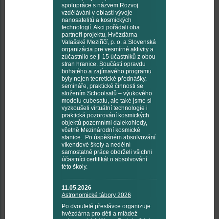
spolupráce s názvem Rozvoj
vzdělávání v oblasti vývoje
nanosatelitů a kosmických
technologií. Akci pořádali oba
partneři projektu, Hvězdárna
Valašské Meziříčí, p. o. a Slovenská
organizácia pre vesmírné aktivity a
zúčastnilo se ji 15 účastníků z obou
stran hranice. Součástí opravdu
bohatého a zajímavého programu
byly nejen teoretické přednášky,
semináře, praktické činnosti se
složením Schoolsatů – výukového
modelu cubesatu, ale také jsme si
vyzkoušeli virtuální technologie i
praktická pozorování kosmických
objektů pozemními dalekohledy,
včetně Mezinárodní kosmické
stanice. Po úspěšném absolvování
víkendové školy a nedělní
samostatné práce obdrželi všichni
účastníci certifikát o absolvování
této školy.
11.05.2026
Astronomické tábory 2026
Po dvouleté přestávce organizuje
hvězdárna pro děti a mládež