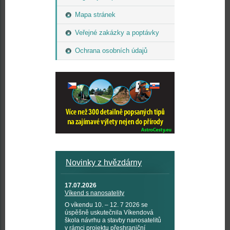
Mapa stránek
Veřejné zakázky a poptávky
Ochrana osobních údajů
Novinky z hvězdárny
17.07.2026
Víkend s nanosatelity
O víkendu 10. – 12. 7 2026 se
úspěšně uskutečnila Víkendová
škola návrhu a stavby nanosatelitů
v rámci projektu přeshraniční