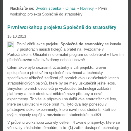
Nacházíte se:
Úvodní stránka
»
O nás
»
Novinky
»
První
workshop projektu Společně do stratosféry
První workshop projektu Společně do stratosféry
15.10.2013
První větší akce projektu
Společně do stratosféry
se konala
v prostorách našich kolegů a přátel na Hvězdárně v
Partizánskom. Oficiální i neformální program se odehrával v hlavním
přednáškovém sále hvězdárny nebo klubovně.
Cílem akce bylo seznámit účastníky s cíli projektu, úrovni
spolupráce a především společně navrhnout a technicky
specifikovat užitečné zatížení při prvních dvou zkušebních letech
stratosférických balónů, které by se měly uskutečnit ještě letos.
Smyslem prvních dvou letů je vyzkoušet technologii základní
platformy a také otestovat některé nové přístupy a nové
experimenty. To vše je přípravou na další dva stratosférické lety,
které se uskuteční v roce příštím. Tyto dva lety ponesou v
přístrojové sekci experimenty, které navrhnout studenti, kteří se
svými nápady uspějí v mezinárodní studentské soutěži.
V průběhu workshopu zazněly celkem 4 zvané příspěvky, které se
věnovaly základním tématům, a to:
(1)
zatím dostupné technologii