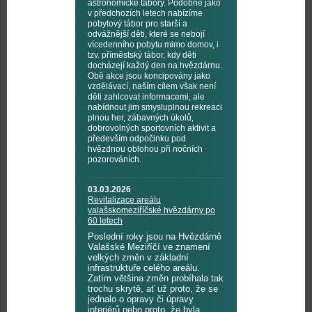
astronomické tábory. Podobně jako
v předchozích letech nabízíme
pobytový tábor pro starší a
odvážnější děti, které se nebojí
vícedenního pobytu mimo domov, i
tzv. příměstský tábor, kdy děti
docházejí každý den na hvězdárnu.
Obě akce jsou koncipovány jako
vzdělávací, naším cílem však není
děti zahlcovat informacemi, ale
nabídnout jim smysluplnou rekreaci
plnou her, zábavných úkolů,
dobrovolných sportovních aktivit a
především odpočinku pod
hvězdnou oblohou při nočních
pozorováních.
03.03.2026
Revitalizace areálu
valašskomeziříčské hvězdárny po
60 letech
Poslední roky jsou na Hvězdárně
Valašské Meziříčí ve znamení
velkých změn v základní
infrastruktuře celého areálu.
Zatím většina změn probíhala tak
trochu skrytě, ať už proto, že se
jednalo o opravy či úpravy
interiérů nebo proto, že byla