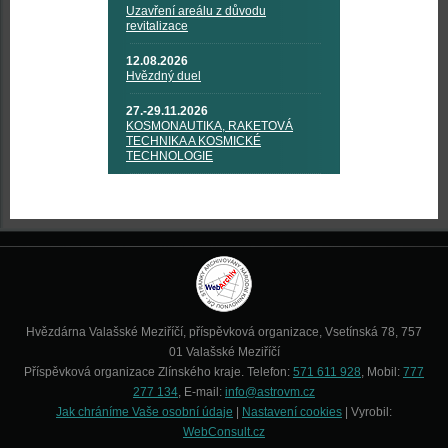
Uzavření areálu z důvodu
revitalizace
12.08.2026
Hvězdný duel
27.-29.11.2026
KOSMONAUTIKA, RAKETOVÁ
TECHNIKA A KOSMICKÉ
TECHNOLOGIE
Hvězdárna Valašské Meziříčí, příspěvková organizace, Vsetínská 78, 757
01 Valašské Meziříčí
Příspěvková organizace Zlínského kraje. Telefon:
571 611 928
, Mobil:
777
277 134
, E-mail:
info@astrovm.cz
Jak chráníme Vaše osobní údaje
|
Nastavení cookies
| Vyrobil:
WebConsult.cz