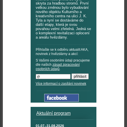
skryta za hradbou stromů. První
velkou změnou bylo vybudování
nového objektu Kulturního a
kreativního centra na ulici J. K.
Tyla a nyní se dostáváme do
další etapy, která je svou
povahou velmi zřetelná. Jedná se
o komplexní revitalizaci oplocení
a areálu hvězdárny.
Přihlašte se k odběru aktualit AKA,
novinek z hvězdárny a akcí:
S Vašimi osobními údaji pracujeme
dle našich
zásad zpracování
osobních údajů
.
Více informací o zasílání novinek
Aktuální program
01.07.-31.08.2026