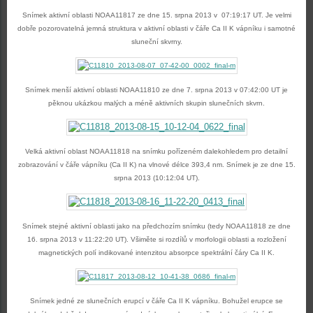
Snímek aktivní oblasti NOAA11817 ze dne 15. srpna 2013 v 07:19:17 UT. Je velmi
dobře pozorovatelná jemná struktura v aktivní oblasti v čáře Ca II K vápníku i samotné
sluneční skvrny.
Snímek menší aktivní oblasti NOAA11810 ze dne 7. srpna 2013 v 07:42:00 UT je
pěknou ukázkou malých a méně aktivních skupin slunečních skvrn.
Velká aktivní oblast NOAA11818 na snímku pořízeném dalekohledem pro detailní
zobrazování v čáře vápníku (Ca II K) na vlnové délce 393,4 nm. Snímek je ze dne 15.
srpna 2013 (10:12:04 UT).
Snímek stejné aktivní oblasti jako na předchozím snímku (tedy NOAA11818 ze dne
16. srpna 2013 v 11:22:20 UT). Všiměte si rozdílů v morfologii oblasti a rozložení
magnetických polí indikované intenzitou absorpce spektrální čáry Ca II K.
Snímek jedné ze slunečních erupcí v čáře Ca II K vápníku. Bohužel erupce se