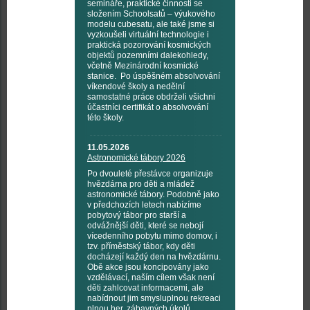
semináře, praktické činnosti se
složením Schoolsatů – výukového
modelu cubesatu, ale také jsme si
vyzkoušeli virtuální technologie i
praktická pozorování kosmických
objektů pozemními dalekohledy,
včetně Mezinárodní kosmické
stanice. Po úspěšném absolvování
víkendové školy a nedělní
samostatné práce obdrželi všichni
účastníci certifikát o absolvování
této školy.
11.05.2026
Astronomické tábory 2026
Po dvouleté přestávce organizuje
hvězdárna pro děti a mládež
astronomické tábory. Podobně jako
v předchozích letech nabízíme
pobytový tábor pro starší a
odvážnější děti, které se nebojí
vícedenního pobytu mimo domov, i
tzv. příměstský tábor, kdy děti
docházejí každý den na hvězdárnu.
Obě akce jsou koncipovány jako
vzdělávací, naším cílem však není
děti zahlcovat informacemi, ale
nabídnout jim smysluplnou rekreaci
plnou her, zábavných úkolů,