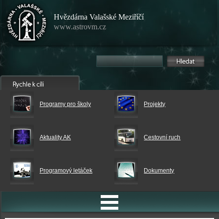
Hvězdárna Valašské Meziříčí
www.astrovm.cz
Programy pro školy
Projekty
Aktuality AK
Cestovní ruch
Programový letáček
Dokumenty