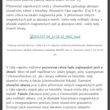
Přítomnost vápníkových iontů v chromosféře způsobuje absorpci
slunečního záření z fotosféry. Absorpční čára vápníku (Ca) II K je
velmi citlivá na lokální magnetická pole. V přítomnosti silných
magnetických polí je absorpce menší, vidím tedy světlejší útvary, v
případě slabších magnetických polí je absorpce větší, vidím tedy
tmavší útvary.
Celkový snímek Slunce v čáře Ca II K vápníku pořízený přehledovým dalekohledem
na pozorovací plošině Hvězdárny Valašské Meziříčí dne 4. července 2013 v 12:16:10
UT.
V čáře vápníku můžeme
pozorovat celou řadu zajímavých jevů a
útvarů
. Mezi ně patří například tzv. pláže (plage), póry, supergranule
i chromosférickou síť, ale i útvary viditelné ve fotosféře, tedy
sluneční skvrny a fakule (chromosférické flokule). Samotné
sluneční skvrny
jsou (i přes přítomnost silných magnetických polí)
v čáře vápníku stejně jako ve fotosféře, tmavá místa díky své nižší
teplotě.
Fakule
(fakulová pole) jsou v chromosféře pozorovatelné
jako světlejší oblasti, což je důsledek koncentrace magnetických
polí v intergranulárním prostoru (mezi slunečními granulemi).
Existuje úzká souvislost mezi fakulemi a jasnými oblastmi -