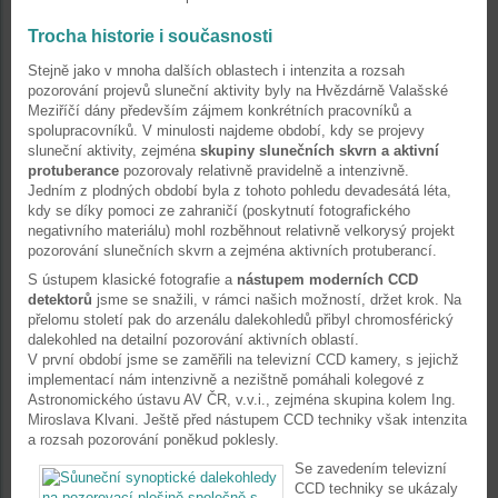
Trocha historie i současnosti
Stejně jako v mnoha dalších oblastech i intenzita a rozsah
pozorování projevů sluneční aktivity byly na Hvězdárně Valašské
Meziříčí dány především zájmem konkrétních pracovníků a
spolupracovníků. V minulosti najdeme období, kdy se projevy
sluneční aktivity, zejména
skupiny slunečních skvrn a aktivní
protuberance
pozorovaly relativně pravidelně a intenzivně.
Jedním z plodných období byla z tohoto pohledu devadesátá léta,
kdy se díky pomoci ze zahraničí (poskytnutí fotografického
negativního materiálu) mohl rozběhnout relativně velkorysý projekt
pozorování slunečních skvrn a zejména aktivních protuberancí.
S ústupem klasické fotografie a
nástupem moderních CCD
detektorů
jsme se snažili, v rámci našich možností, držet krok. Na
přelomu století pak do arzenálu dalekohledů přibyl chromosférický
dalekohled na detailní pozorování aktivních oblastí.
V první období jsme se zaměřili na televizní CCD kamery, s jejichž
implementací nám intenzivně a nezištně pomáhali kolegové z
Astronomického ústavu AV ČR, v.v.i., zejména skupina kolem Ing.
Miroslava Klvani. Ještě před nástupem CCD techniky však intenzita
a rozsah pozorování poněkud poklesly.
Se zavedením televizní
CCD techniky se ukázaly