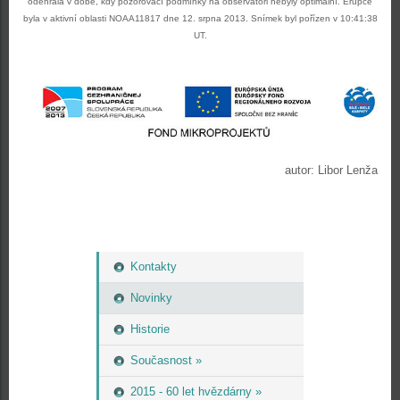
odehrála v době, kdy pozorovací podmínky na observatoři nebyly optimální. Erupce
byla v aktivní oblasti NOAA11817 dne 12. srpna 2013. Snímek byl pořízen v 10:41:38
UT.
autor: Libor Lenža
Kontakty
Novinky
Historie
Současnost »
2015 - 60 let hvězdárny »