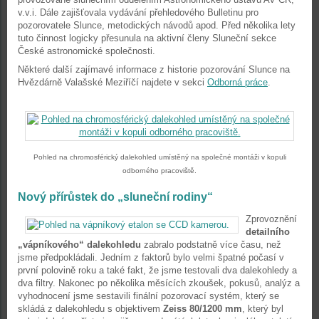
v.v.i. Dále zajišťovala vydávání přehledového Bulletinu pro
pozorovatele Slunce, metodických návodů apod. Před několika lety
tuto činnost logicky přesunula na aktivní členy Sluneční sekce
České astronomické společnosti.
Některé další zajímavé informace z historie pozorování Slunce na
Hvězdárně Valašské Meziříčí najdete v sekci
Odborná práce
.
Pohled na chromosférický dalekohled umístěný na společné montáži v kopuli
odborného pracoviště.
Nový přírůstek do „sluneční rodiny“
Zprovoznění
detailního
„vápníkového“ dalekohledu
zabralo podstatně více času, než
jsme předpokládali. Jedním z faktorů bylo velmi špatné počasí v
první polovině roku a také fakt, že jsme testovali dva dalekohledy a
dva filtry. Nakonec po několika měsících zkoušek, pokusů, analýz a
vyhodnocení jsme sestavili finální pozorovací systém, který se
skládá z dalekohledu s objektivem
Zeiss 80/1200 mm
, který byl