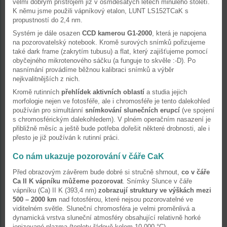
velmi dobrým přístrojem již v osmdesátých letech minulého století.
K němu jsme použili vápníkový etalon, LUNT LS152TCaK s
propustností do 2,4 nm.
Systém je dále osazen
CCD kamerou G1-2000
, která je napojena
na pozorovatelský notebook. Kromě surových snímků pořizujeme
také dark frame (zakrytím tubusu) a flat, který zajišťujeme pomocí
obyčejného mikrotenového sáčku (a funguje to skvěle :-D). Po
nasnímání provádíme běžnou kalibraci snímků a výběr
nejkvalitnějších z nich.
Kromě rutinních
přehlídek aktivních oblastí
a studia jejich
morfologie nejen ve fotosféře, ale i chromosféře je tento dalekohled
používán pro simultánní
snímkování slunečních erupcí
(ve spojení
s chromosférickým dalekohledem). V plném operačním nasazení je
přibližně měsíc a ještě bude potřeba dořešit některé drobnosti, ale i
přesto je již používán k rutinní práci.
Co nám ukazuje pozorování v čáře CaK
Před obrazovým závěrem bude dobré si stručně shrnout,
co v čáře
Ca II K vápníku můžeme pozorovat
. Snímky Slunce v čáře
vápníku (Ca) II K (393,4 nm)
zobrazují struktury ve výškách mezi
500 – 2000 km
nad fotosférou, které nejsou pozorovatelné ve
viditelném světle. Sluneční chromosféra je velmi proměnlivá a
dynamická vrstva sluneční atmosféry obsahující relativně horké
ionizované plazma (teploty řádově kolem 10 000 °C).