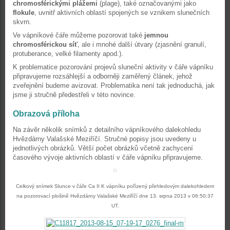
chromosférickými plážemi
(plage), také označovanými jako
flokule
, uvnitř aktivních oblastí spojených se vznikem slunečních
skvrn.
Ve vápníkové čáře můžeme pozorovat také
jemnou
chromosférickou síť
, ale i mnohé další útvary (zjasnění granulí,
protuberance, velké filamenty apod.).
K problematice pozorování projevů sluneční aktivity v čáře vápníku
připravujeme rozsáhlejší a odborněji zaměřený článek, jehož
zveřejnění budeme avizovat. Problematika není tak jednoduchá, jak
jsme ji stručně předestřeli v této novince.
Obrazová příloha
Na závěr několik snímků z detailního vápníkového dalekohledu
Hvězdárny Valašské Meziříčí. Stručné popisy jsou uvedeny u
jednotlivých obrázků. Větší počet obrázků včetně zachycení
časového vývoje aktivních oblastí v čáře vápníku připravujeme.
Celkový snímek Slunce v čáře Ca II K vápníku pořízený přehledovým dalekohledem
na pozorovací plošině Hvězdárny Valašské Meziříčí dne 13. srpna 2013 v 06:50:37
UT.