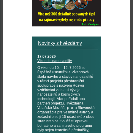
Novinky z hvězdárny
17.07.2026
Víkend s nanosatelity
O víkendu 10. – 12. 7 2026 se
úspěšně uskutečnila Víkendová
škola návrhu a stavby nanosatelitů
v rámci projektu přeshraniční
spolupráce s názvem Rozvoj
vzdělávání v oblasti vývoje
nanosatelitů a kosmických
technologií. Akci pořádali oba
partneři projektu, Hvězdárna
Valašské Meziříčí, p. o. a Slovenská
organizácia pre vesmírné aktivity a
zúčastnilo se ji 15 účastníků z obou
stran hranice. Součástí opravdu
bohatého a zajímavého programu
byly nejen teoretické přednášky,