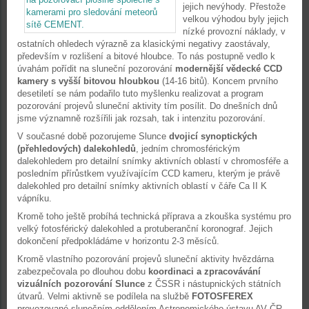
jejich nevýhody. Přestože
velkou výhodou byly jejich
nízké provozní náklady, v
ostatních ohledech výrazně za klasickými negativy zaostávaly,
především v rozlišení a bitové hloubce. To nás postupně vedlo k
úvahám pořídit na sluneční pozorování
modernější vědecké CCD
kamery s vyšší bitovou hloubkou
(14-16 bitů). Koncem prvního
desetiletí se nám podařilo tuto myšlenku realizovat a program
pozorování projevů sluneční aktivity tím posílit. Do dnešních dnů
jsme významně rozšířili jak rozsah, tak i intenzitu pozorování.
V současné době pozorujeme Slunce
dvojicí synoptických
(přehledových) dalekohledů
, jedním chromosférickým
dalekohledem pro detailní snímky aktivních oblastí v chromosféře a
posledním přírůstkem využívajícím CCD kameru, kterým je právě
dalekohled pro detailní snímky aktivních oblastí v čáře Ca II K
vápníku.
Kromě toho ještě probíhá technická příprava a zkouška systému pro
velký fotosférický dalekohled a protuberanční koronograf. Jejich
dokončení předpokládáme v horizontu 2-3 měsíců.
Kromě vlastního pozorování projevů sluneční aktivity hvězdárna
zabezpečovala po dlouhou dobu
koordinaci a zpracovávání
vizuálních pozorování Slunce
z ČSSR i nástupnických státních
útvarů. Velmi aktivně se podílela na službě
FOTOSFEREX
provozované slunečním oddělením Astronomického ústavu AV ČR,