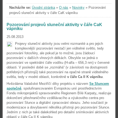
Nacházíte se:
Úvodní stránka
»
O nás
»
Novinky
»
Pozorování
projevů sluneční aktivity v čáře CaK vápníku
Pozorování projevů sluneční aktivity v čáře CaK
vápníku
25.08.2013
Projevy sluneční aktivity jsou velmi rozmanité a pro jejich
komplexnější pozorování nestačí jen viditelné světlo, tedy
pozorování fotosféry, ale pokud je to možné, jsou žádoucí
pozorování v dalších vlnových délkách. Obvykle se jedná o
pozorování ve spektrální čáře vodíku (H-alfa – 656,3 nm) v červené
oblasti. V poslední době se „rozmáhá“ (v závislosti na dostupnosti
potřebných přístrojů) také pozorování na opačné straně viditelného
světla, tedy v modré oblasti, konkrétně
v čáře Ca II K vápníku
.
Hvězdárna Valašské Meziříčí díky projektu s názvem
Se Sluncem
společně
, spolufinancovaném Evropskou unií prostřednictvím
Fondu mikroprojektů spravovaného Regionem Bílé Karpaty
,
realizuje
dokončení přeshraničního vzdělávacího a výukového centra pro
pozorování Slunce a digitální zpracování obrazu. Jeho součástí je
modernizace a dovybavení několika přístroji pro pozorování Slunce.
Jedním z nich je také dalekohled pro detailní snímkování aktivních
oblastí v čáře Ca II K vápníku.