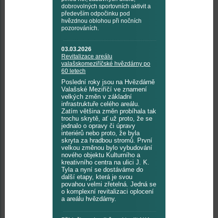
dobrovolných sportovních aktivit a
především odpočinku pod
hvězdnou oblohou při nočních
pozorováních.
03.03.2026
Revitalizace areálu
valašskomeziříčské hvězdárny po
60 letech
Poslední roky jsou na Hvězdárně
Valašské Meziříčí ve znamení
velkých změn v základní
infrastruktuře celého areálu.
Zatím většina změn probíhala tak
trochu skrytě, ať už proto, že se
jednalo o opravy či úpravy
interiérů nebo proto, že byla
skryta za hradbou stromů. První
velkou změnou bylo vybudování
nového objektu Kulturního a
kreativního centra na ulici J. K.
Tyla a nyní se dostáváme do
další etapy, která je svou
povahou velmi zřetelná. Jedná se
o komplexní revitalizaci oplocení
a areálu hvězdárny.