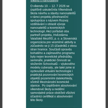
Víkend s nanosatelity
O víkendu 10. – 12. 7 2026 se
úspěšně uskutečnila Víkendová
škola návrhu a stavby nanosatelitů
v rámci projektu přeshraniční
spolupráce s názvem Rozvoj
vzdělávání v oblasti vývoje
nanosatelitů a kosmických
technologií. Akci pořádali oba
partneři projektu, Hvězdárna
Valašské Meziříčí, p. o. a Slovenská
organizácia pre vesmírné aktivity a
zúčastnilo se ji 15 účastníků z obou
stran hranice. Součástí opravdu
bohatého a zajímavého programu
byly nejen teoretické přednášky,
semináře, praktické činnosti se
složením Schoolsatů – výukového
modelu cubesatu, ale také jsme si
vyzkoušeli virtuální technologie i
praktická pozorování kosmických
objektů pozemními dalekohledy,
včetně Mezinárodní kosmické
stanice. Po úspěšném absolvování
víkendové školy a nedělní
samostatné práce obdrželi všichni
účastníci certifikát o absolvování
této školy.