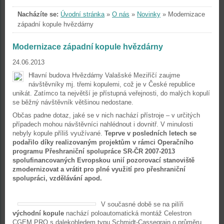
Nacházíte se:
Úvodní stránka
»
O nás
»
Novinky
»
Modernizace
západní kopule hvězdárny
Modernizace západní kopule hvězdárny
24.06.2013
Hlavní budova Hvězdárny Valašské Meziříčí zaujme
návštěvníky mj. třemi kopulemi, což je v České republice
unikát. Zatímco ta největší je přístupná veřejnosti, do malých kopulí
se běžný návštěvník většinou nedostane.
Občas padne dotaz, jaké se v nich nachází přístroje – v určitých
případech mohou návštěvníci nahlédnout i dovnitř. V minulosti
nebyly kopule příliš využívané.
Teprve v posledních letech se
podařilo díky realizovaným projektům v rámci Operačního
programu Přeshraniční spolupráce SR-ČR 2007-2013
spolufinancovaných Evropskou unií pozorovací stanoviště
zmodernizovat a vrátit pro plné využití pro přeshraniční
spolupráci, vzdělávání apod.
V současné době se na pilíři
východní kopule
nachází poloautomatická montáž Celestron
CGEM PRO s dalekohledem typu Schmidt-Cassegrain o průměru