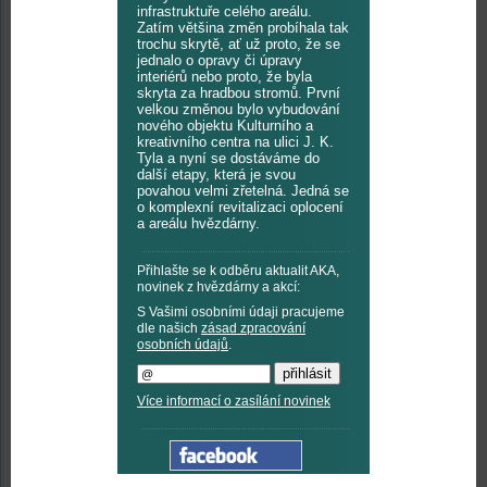
infrastruktuře celého areálu.
Zatím většina změn probíhala tak
trochu skrytě, ať už proto, že se
jednalo o opravy či úpravy
interiérů nebo proto, že byla
skryta za hradbou stromů. První
velkou změnou bylo vybudování
nového objektu Kulturního a
kreativního centra na ulici J. K.
Tyla a nyní se dostáváme do
další etapy, která je svou
povahou velmi zřetelná. Jedná se
o komplexní revitalizaci oplocení
a areálu hvězdárny.
Přihlašte se k odběru aktualit AKA,
novinek z hvězdárny a akcí:
S Vašimi osobními údaji pracujeme
dle našich
zásad zpracování
osobních údajů
.
Více informací o zasílání novinek