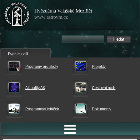
Hvězdárna Valašské Meziříčí
www.astrovm.cz
Programy pro školy
Projekty
Aktuality AK
Cestovní ruch
Programový letáček
Dokumenty