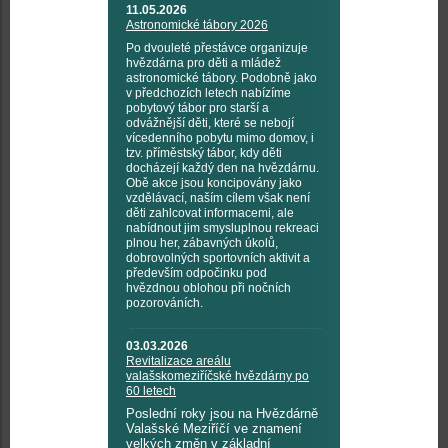
11.05.2026
Astronomické tábory 2026
Po dvouleté přestávce organizuje
hvězdárna pro děti a mládež
astronomické tábory. Podobně jako
v předchozích letech nabízíme
pobytový tábor pro starší a
odvážnější děti, které se nebojí
vícedenního pobytu mimo domov, i
tzv. příměstský tábor, kdy děti
docházejí každý den na hvězdárnu.
Obě akce jsou koncipovány jako
vzdělávací, naším cílem však není
děti zahlcovat informacemi, ale
nabídnout jim smysluplnou rekreaci
plnou her, zábavných úkolů,
dobrovolných sportovních aktivit a
především odpočinku pod
hvězdnou oblohou při nočních
pozorováních.
03.03.2026
Revitalizace areálu
valašskomeziříčské hvězdárny po
60 letech
Poslední roky jsou na Hvězdárně
Valašské Meziříčí ve znamení
velkých změn v základní