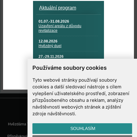
Aktuální program
01.07.-31.08.2026
Uzavření areálu z důvodu
revitalizace
12.08.2026
Hvězdný duel
27.-29.11.2026
KOSMONAUTIKA, RAKETOVÁ
TECHNIKA A KOSMICKÉ
Používáme soubory cookies
TECHNOLOGIE
Tyto webové stránky používají soubory
cookies a další sledovací nástroje s cílem
vylepšení uživatelského prostředí, zobrazení
přizpůsobeného obsahu a reklam, analýzy
návštěvnosti webových stránek a zjištění
zdroje návštěvnosti.
Hvězdárna Valašské Meziříčí, příspěvková organizace, Vsetínská 78, 757
SOUHLASÍM
01 Valašské Meziříčí
Příspěvková organizace Zlínského kraje. Telefon:
571 611 928
, Mobil:
777