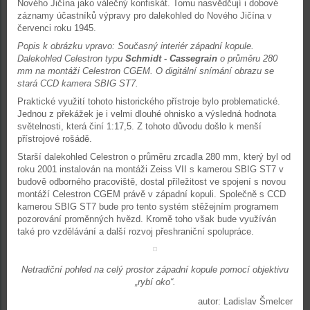
Nového Jičína jako válečný konfiskát. Tomu nasvědčují i dobové
záznamy účastníků výpravy pro dalekohled do Nového Jičína v
červenci roku 1945.
Popis k obrázku vpravo: Současný interiér západní kopule.
Dalekohled Celestron typu
Schmidt - Cassegrain
o průměru 280
mm na montáži Celestron CGEM. O digitální snímání obrazu se
stará CCD kamera SBIG ST7.
Praktické využití tohoto historického přístroje bylo problematické.
Jednou z překážek je i velmi dlouhé ohnisko a výsledná hodnota
světelnosti, která činí 1:17,5. Z tohoto důvodu došlo k menší
přístrojové rošádě.
Starší dalekohled Celestron o průměru zrcadla 280 mm, který byl od
roku 2001 instalován na montáži Zeiss VII s kamerou SBIG ST7 v
budově odborného pracoviště, dostal příležitost ve spojení s novou
montáží Celestron CGEM právě v západní kopuli. Společně s CCD
kamerou SBIG ST7 bude pro tento systém stěžejním programem
pozorování proměnných hvězd. Kromě toho však bude využíván
také pro vzdělávání a další rozvoj přeshraniční spolupráce.
Netradiční pohled na celý prostor západní kopule pomocí objektivu
„rybí oko“.
autor: Ladislav Šmelcer