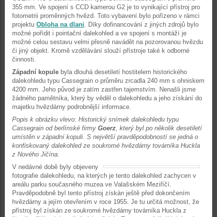
355 mm. Ve spojení s CCD kamerou G2 je to vynikající přístroj pro
fotometrii proměnných hvězd. Toto vybavení bylo pořízeno v rámci
projektu
Obloha na dlani
. Díky dofinancování z jiných zdrojů bylo
možné pořídit i pointační dalekohled a ve spojení s montáží je
možné celou sestavu velmi přesně navádět na pozorovanou hvězdu
či jiný objekt. Kromě vzdělávání slouží přístroje také k odborné
činnosti.
Západní kopule
byla dlouhá desetiletí hostitelem historického
dalekohledu typu Cassegrain o průměru zrcadla 240 mm s ohniskem
4200 mm. Jeho původ je zatím zastřen tajemstvím. Nenašli jsme
žádného pamětníka, který by věděl o dalekohledu a jeho získání do
majetku hvězdárny podrobnější informace.
Popis k obrázku vlevo: Historický snímek dalekohledu typu
Cassegrain od berlínské firmy
Goerz
, který byl po několik desetiletí
umístěn v západní kopuli. S největší pravděpodobností se jedná o
konfiskovaný dalekohled ze soukromé hvězdárny továrníka Huckla
z Nového Jičína.
V nedávné době byly objeveny
fotografie dalekohledu, na kterých je tento dalekohled zachycen v
areálu parku současného muzea ve Valašském Meziříčí.
Pravděpodobně byl tento přístroj získán ještě před dokončením
hvězdárny a jejím otevřením v roce 1955. Je tu určitá možnost, že
přístroj byl získán ze soukromé hvězdárny továrníka Huckla z