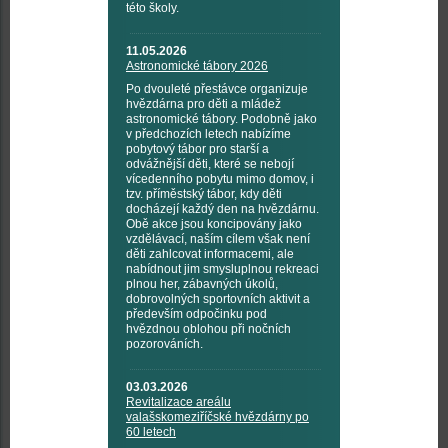
této školy.
11.05.2026
Astronomické tábory 2026
Po dvouleté přestávce organizuje
hvězdárna pro děti a mládež
astronomické tábory. Podobně jako
v předchozích letech nabízíme
pobytový tábor pro starší a
odvážnější děti, které se nebojí
vícedenního pobytu mimo domov, i
tzv. příměstský tábor, kdy děti
docházejí každý den na hvězdárnu.
Obě akce jsou koncipovány jako
vzdělávací, naším cílem však není
děti zahlcovat informacemi, ale
nabídnout jim smysluplnou rekreaci
plnou her, zábavných úkolů,
dobrovolných sportovních aktivit a
především odpočinku pod
hvězdnou oblohou při nočních
pozorováních.
03.03.2026
Revitalizace areálu
valašskomeziříčské hvězdárny po
60 letech