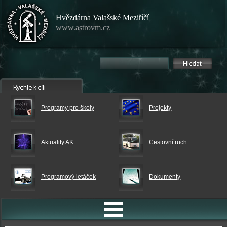
Hvězdárna Valašské Meziříčí
www.astrovm.cz
Programy pro školy
Projekty
Aktuality AK
Cestovní ruch
Programový letáček
Dokumenty