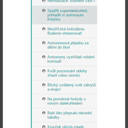
Revitalizace- stavební část I.
Spatřili superdalekohled,
pohladili si astronauta
Krtečka
Meziříčská hvězdárna:
Budeme streamovat!
Astronomové přijedou za
dětmi do škol
Astronomy vystřídali volební
komisaři
Kvůli pozorování oblohy
zhasli celou vesnici
Blízký vzdálený svět zákrytů
a erupcí
Na proměnné hvězdy s
novým dalekohledem
Babí léto přepsalo rekordní
tabulky
Kroužek přivítá mladé