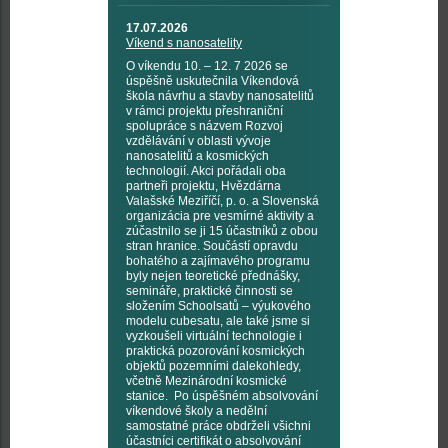
17.07.2026
Víkend s nanosatelity
O víkendu 10. – 12. 7 2026 se
úspěšně uskutečnila Víkendová
škola návrhu a stavby nanosatelitů
v rámci projektu přeshraniční
spolupráce s názvem Rozvoj
vzdělávání v oblasti vývoje
nanosatelitů a kosmických
technologií. Akci pořádali oba
partneři projektu, Hvězdárna
Valašské Meziříčí, p. o. a Slovenská
organizácia pre vesmírné aktivity a
zúčastnilo se ji 15 účastníků z obou
stran hranice. Součástí opravdu
bohatého a zajímavého programu
byly nejen teoretické přednášky,
semináře, praktické činnosti se
složením Schoolsatů – výukového
modelu cubesatu, ale také jsme si
vyzkoušeli virtuální technologie i
praktická pozorování kosmických
objektů pozemními dalekohledy,
včetně Mezinárodní kosmické
stanice. Po úspěšném absolvování
víkendové školy a nedělní
samostatné práce obdrželi všichni
účastníci certifikát o absolvování