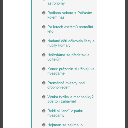
astronomy
Rodinná sobota s Počasím
kolem nás
Po letech extrémů normální
léto
Nadané děti očkovaly řasy a
hubily komáry
Hvězdárna se představila
učitelům
Konec prázdnin si užívají ve
hvězdárně
Proměnné hvězdy pod
drobnohledem
Výuka fyziky a mechaniky?
Jde to i zábavně!
Řekli si "ano" v parku
hvězdárny
Hejtman se zajímal o