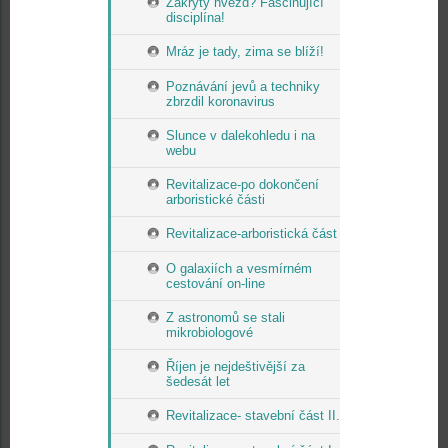
Zákryty hvězd? Fascinující
disciplína!
Mráz je tady, zima se blíží!
Poznávání jevů a techniky
zbrzdil koronavirus
Slunce v dalekohledu i na
webu
Revitalizace-po dokončení
arboristické části
Revitalizace-arboristická část
O galaxiích a vesmírném
cestování on-line
Z astronomů se stali
mikrobiologové
Říjen je nejdeštivější za
šedesát let
Revitalizace- stavební část II.