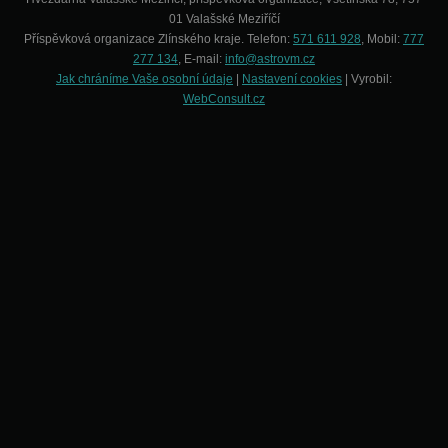
01 Valašské Meziříčí
Příspěvková organizace Zlínského kraje. Telefon:
571 611 928
, Mobil:
777
277 134
, E-mail:
info@astrovm.cz
Jak chráníme Vaše osobní údaje
|
Nastavení cookies
| Vyrobil:
WebConsult.cz