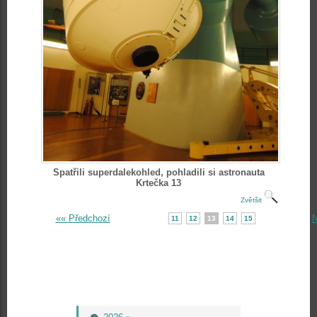
Spatřili superdalekohled, pohladili si astronauta
Krtečka 13
Zvětšit
«« Předchozí
N
11
12
13
14
15