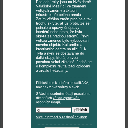
Poslední roky jsou na Hvězdárně
Valašské Meziříčí ve znamení
velkých změn v základní
infrastruktuře celého areálu.
Zatím většina změn probíhala tak
trochu skrytě, ať už proto, že se
jednalo o opravy či úpravy
interiérů nebo proto, že byla
skryta za hradbou stromů. První
velkou změnou bylo vybudování
nového objektu Kulturního a
kreativního centra na ulici J. K.
Tyla a nyní se dostáváme do
další etapy, která je svou
povahou velmi zřetelná. Jedná se
o komplexní revitalizaci oplocení
a areálu hvězdárny.
Přihlašte se k odběru aktualit AKA,
novinek z hvězdárny a akcí:
S Vašimi osobními údaji pracujeme
dle našich
zásad zpracování
osobních údajů
.
Více informací o zasílání novinek