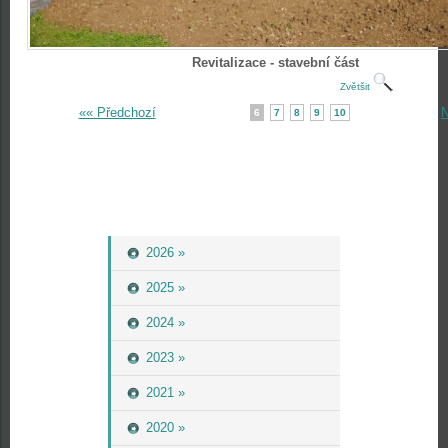
Revitalizace - stavební část
Zvětšit
«« Předchozí
N
6
7
8
9
10
2026 »
2025 »
2024 »
2023 »
2021 »
2020 »