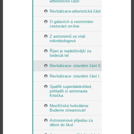
arboristické části
Revitalizace-arboristická část
O galaxiích a vesmírném
cestování on-line
Z astronomů se stali
mikrobiologové
Říjen je nejdeštivější za
šedesát let
Revitalizace- stavební část II.
Revitalizace- stavební část I.
Spatřili superdalekohled,
pohladili si astronauta
Krtečka
Meziříčská hvězdárna:
Budeme streamovat!
Astronomové přijedou za
dětmi do škol