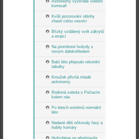
Astronomy vystřídali volební
komisaři
Kvůli pozorování oblohy
zhasli celou vesnici
Blízký vzdálený svět zákrytů
a erupcí
Na proměnné hvězdy s
novým dalekohledem
Babí léto přepsalo rekordní
tabulky
Kroužek přivítá mladé
astronomy
Rodinná sobota s Počasím
kolem nás
Po letech extrémů normální
léto
Nadané děti očkovaly řasy a
hubily komáry
Hvězdárna se představila