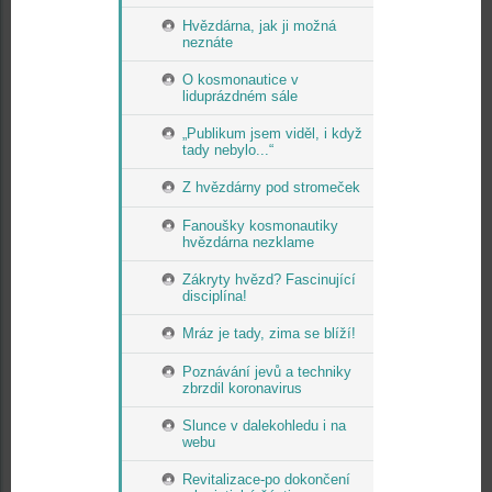
Hvězdárna, jak ji možná
neznáte
O kosmonautice v
liduprázdném sále
„Publikum jsem viděl, i když
tady nebylo...“
Z hvězdárny pod stromeček
Fanoušky kosmonautiky
hvězdárna nezklame
Zákryty hvězd? Fascinující
disciplína!
Mráz je tady, zima se blíží!
Poznávání jevů a techniky
zbrzdil koronavirus
Slunce v dalekohledu i na
webu
Revitalizace-po dokončení