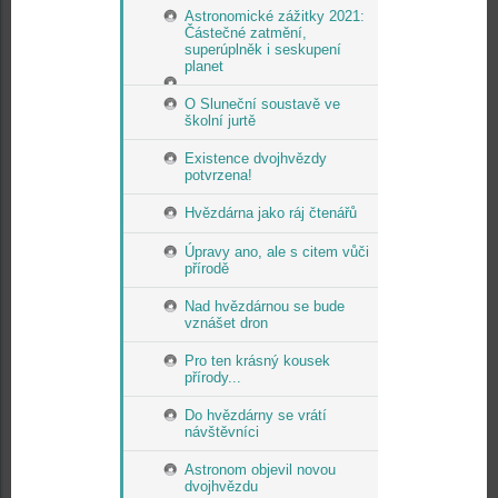
Astronomické zážitky 2021:
Částečné zatmění,
superúplněk i seskupení
planet
O Sluneční soustavě ve
školní jurtě
Existence dvojhvězdy
potvrzena!
Hvězdárna jako ráj čtenářů
Úpravy ano, ale s citem vůči
přírodě
Nad hvězdárnou se bude
vznášet dron
Pro ten krásný kousek
přírody...
Do hvězdárny se vrátí
návštěvníci
Astronom objevil novou
dvojhvězdu