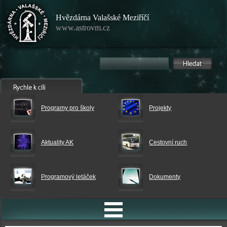
Hvězdárna Valašské Meziříčí
www.astrovm.cz
Programy pro školy
Projekty
Aktuality AK
Cestovní ruch
Programový letáček
Dokumenty