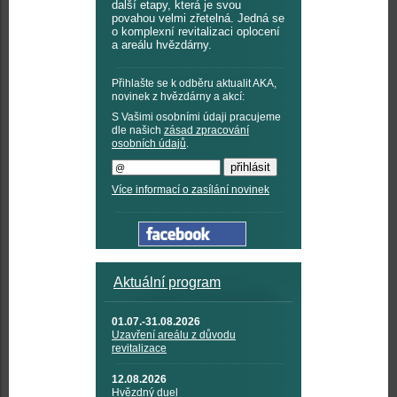
další etapy, která je svou
povahou velmi zřetelná. Jedná se
o komplexní revitalizaci oplocení
a areálu hvězdárny.
Přihlašte se k odběru aktualit AKA,
novinek z hvězdárny a akcí:
S Vašimi osobními údaji pracujeme
dle našich
zásad zpracování
osobních údajů
.
Více informací o zasílání novinek
Aktuální program
01.07.-31.08.2026
Uzavření areálu z důvodu
revitalizace
12.08.2026
Hvězdný duel