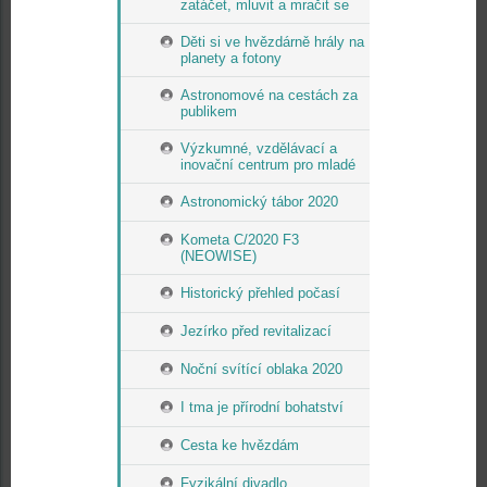
zatáčet, mluvit a mračit se
Děti si ve hvězdárně hrály na
planety a fotony
Astronomové na cestách za
publikem
Výzkumné, vzdělávací a
inovační centrum pro mladé
Astronomický tábor 2020
Kometa C/2020 F3
(NEOWISE)
Historický přehled počasí
Jezírko před revitalizací
Noční svítící oblaka 2020
I tma je přírodní bohatství
Cesta ke hvězdám
Fyzikální divadlo