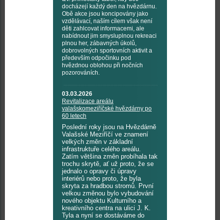
docházejí každý den na hvězdárnu.
Obě akce jsou koncipovány jako
vzdělávací, naším cílem však není
děti zahlcovat informacemi, ale
nabídnout jim smysluplnou rekreaci
plnou her, zábavných úkolů,
dobrovolných sportovních aktivit a
především odpočinku pod
hvězdnou oblohou při nočních
pozorováních.
03.03.2026
Revitalizace areálu
valašskomeziříčské hvězdárny po
60 letech
Poslední roky jsou na Hvězdárně
Valašské Meziříčí ve znamení
velkých změn v základní
infrastruktuře celého areálu.
Zatím většina změn probíhala tak
trochu skrytě, ať už proto, že se
jednalo o opravy či úpravy
interiérů nebo proto, že byla
skryta za hradbou stromů. První
velkou změnou bylo vybudování
nového objektu Kulturního a
kreativního centra na ulici J. K.
Tyla a nyní se dostáváme do