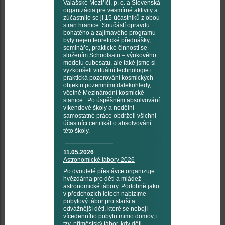
Valašské Meziříčí, p. o. a Slovenská
organizácia pre vesmírné aktivity a
zúčastnilo se ji 15 účastníků z obou
stran hranice. Součástí opravdu
bohatého a zajímavého programu
byly nejen teoretické přednášky,
semináře, praktické činnosti se
složením Schoolsatů – výukového
modelu cubesatu, ale také jsme si
vyzkoušeli virtuální technologie i
praktická pozorování kosmických
objektů pozemními dalekohledy,
včetně Mezinárodní kosmické
stanice. Po úspěšném absolvování
víkendové školy a nedělní
samostatné práce obdrželi všichni
účastníci certifikát o absolvování
této školy.
11.05.2026
Astronomické tábory 2026
Po dvouleté přestávce organizuje
hvězdárna pro děti a mládež
astronomické tábory. Podobně jako
v předchozích letech nabízíme
pobytový tábor pro starší a
odvážnější děti, které se nebojí
vícedenního pobytu mimo domov, i
tzv. příměstský tábor, kdy děti