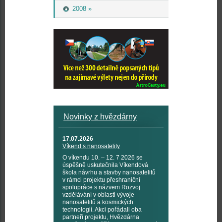
2008 »
Novinky z hvězdárny
17.07.2026
Víkend s nanosatelity
O víkendu 10. – 12. 7 2026 se
úspěšně uskutečnila Víkendová
škola návrhu a stavby nanosatelitů
v rámci projektu přeshraniční
spolupráce s názvem Rozvoj
vzdělávání v oblasti vývoje
nanosatelitů a kosmických
technologií. Akci pořádali oba
partneři projektu, Hvězdárna