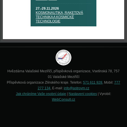
27.-29.11.2026
KOSMONAUTIKA, RAKETOVÁ
TECHNIKA A KOSMICKÉ
TECHNOLOGIE
Hvězdárna Valašské Meziříčí, příspěvková organizace, Vsetínská 78, 757
01 Valašské Meziříčí
Příspěvková organizace Zlínského kraje. Telefon:
571 611 928
, Mobil:
777
277 134
, E-mail:
info@astrovm.cz
Jak chráníme Vaše osobní údaje
|
Nastavení cookies
| Vyrobil:
WebConsult.cz