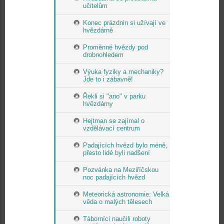
učitelům
Konec prázdnin si užívají ve
hvězdárně
Proměnné hvězdy pod
drobnohledem
Výuka fyziky a mechaniky?
Jde to i zábavně!
Řekli si "ano" v parku
hvězdárny
Hejtman se zajímal o
vzdělávací centrum
Padajících hvězd bylo méně,
přesto lidé byli nadšení
Pozvánka na Meziříčskou
noc padajících hvězd
Meteorická astronomie: Velká
věda o malých tělesech
Táborníci naučili roboty