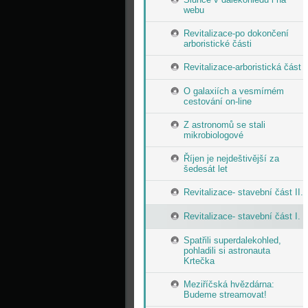
webu
Revitalizace-po dokončení
arboristické části
Revitalizace-arboristická část
O galaxiích a vesmírném
cestování on-line
Z astronomů se stali
mikrobiologové
Říjen je nejdeštivější za
šedesát let
Revitalizace- stavební část II.
Revitalizace- stavební část I.
Spatřili superdalekohled,
pohladili si astronauta
Krtečka
Meziříčská hvězdárna:
Budeme streamovat!