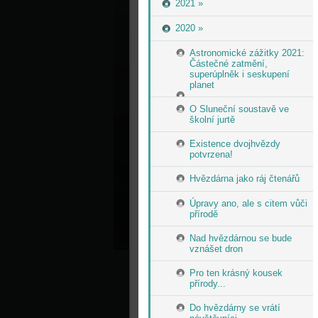
2021 »
2020 »
Astronomické zážitky 2021:
Částečné zatmění,
superúplněk i seskupení
planet
O Sluneční soustavě ve
školní jurtě
Existence dvojhvězdy
potvrzena!
Hvězdárna jako ráj čtenářů
Úpravy ano, ale s citem vůči
přírodě
Nad hvězdárnou se bude
vznášet dron
Pro ten krásný kousek
přírody...
Do hvězdárny se vrátí