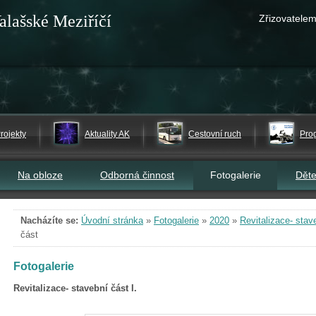
alašské Meziříčí
Zřizovatelem
rojekty
Aktuality AK
Cestovní ruch
Pro
Na obloze
Odborná činnost
Fotogalerie
Dět
Nacházíte se:
Úvodní stránka
»
Fotogalerie
»
2020
»
Revitalizace- stave
část
Fotogalerie
Revitalizace- stavební část I.