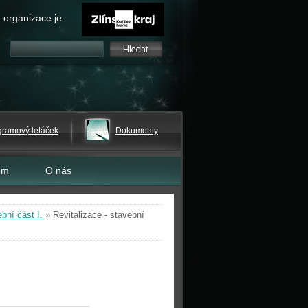
 organizace je
gramový letáček
Dokumenty
em
O nás
bní část I.
»
Revitalizace - stavební