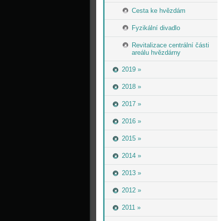
Cesta ke hvězdám
Fyzikální divadlo
Revitalizace centrální části
areálu hvězdárny
2019 »
2018 »
2017 »
2016 »
2015 »
2014 »
2013 »
2012 »
2011 »