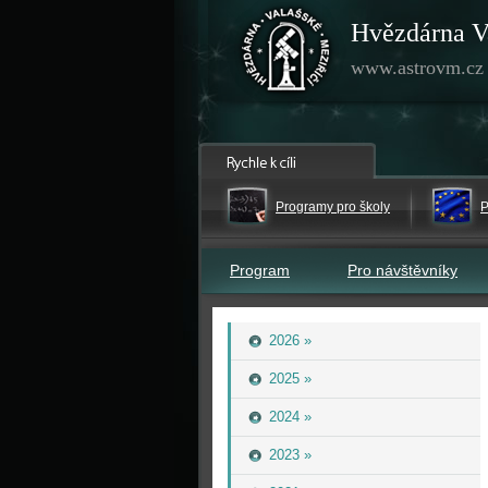
Hvězdárna V
www.astrovm.cz
Programy pro školy
P
Program
Pro návštěvníky
2026 »
2025 »
2024 »
2023 »