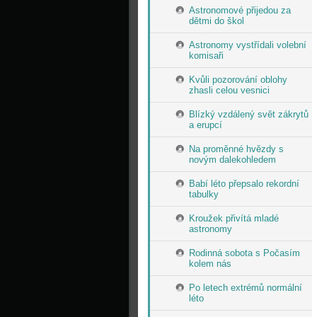
Astronomové přijedou za
dětmi do škol
Astronomy vystřídali volební
komisaři
Kvůli pozorování oblohy
zhasli celou vesnici
Blízký vzdálený svět zákrytů
a erupcí
Na proměnné hvězdy s
novým dalekohledem
Babí léto přepsalo rekordní
tabulky
Kroužek přivítá mladé
astronomy
Rodinná sobota s Počasím
kolem nás
Po letech extrémů normální
léto