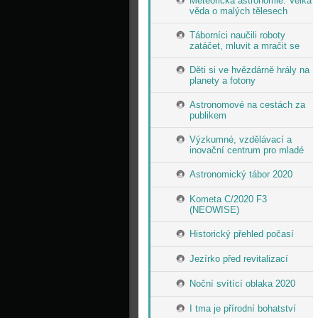
Meteorická astronomie: Velká
věda o malých tělesech
Táborníci naučili roboty
zatáčet, mluvit a mračit se
Děti si ve hvězdárně hrály na
planety a fotony
Astronomové na cestách za
publikem
Výzkumné, vzdělávací a
inovační centrum pro mladé
Astronomický tábor 2020
Kometa C/2020 F3
(NEOWISE)
Historický přehled počasí
Jezírko před revitalizací
Noční svítící oblaka 2020
I tma je přírodní bohatství