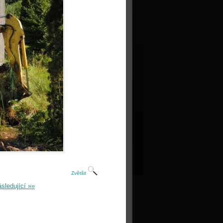
Zvětšit
sledující »»