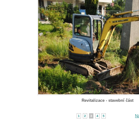
Revitalizace - stavební část
Ná
1
2
3
4
5