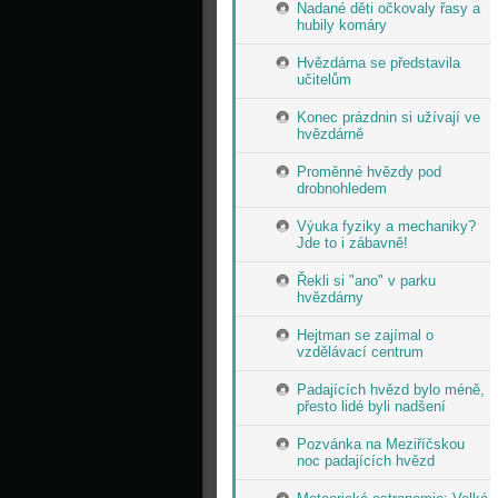
Nadané děti očkovaly řasy a
hubily komáry
Hvězdárna se představila
učitelům
Konec prázdnin si užívají ve
hvězdárně
Proměnné hvězdy pod
drobnohledem
Výuka fyziky a mechaniky?
Jde to i zábavně!
Řekli si "ano" v parku
hvězdárny
Hejtman se zajímal o
vzdělávací centrum
Padajících hvězd bylo méně,
přesto lidé byli nadšení
Pozvánka na Meziříčskou
noc padajících hvězd