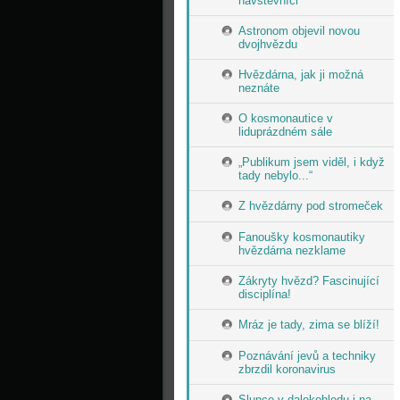
návštěvníci
Astronom objevil novou
dvojhvězdu
Hvězdárna, jak ji možná
neznáte
O kosmonautice v
liduprázdném sále
„Publikum jsem viděl, i když
tady nebylo...“
Z hvězdárny pod stromeček
Fanoušky kosmonautiky
hvězdárna nezklame
Zákryty hvězd? Fascinující
disciplína!
Mráz je tady, zima se blíží!
Poznávání jevů a techniky
zbrzdil koronavirus
Slunce v dalekohledu i na