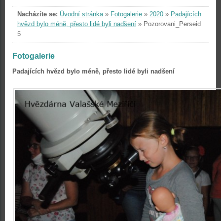
Nacházíte se:
Úvodní stránka
»
Fotogalerie
»
2020
»
Padajících
hvězd bylo méně, přesto lidé byli nadšení
»
Pozorovani_Perseid
5
Fotogalerie
Padajících hvězd bylo méně, přesto lidé byli nadšení