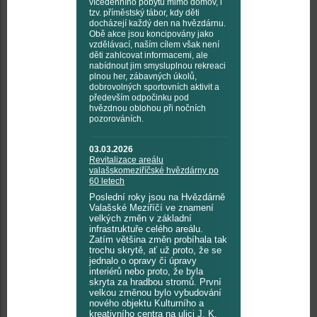
vícedenního pobytu mimo domov, i
tzv. příměstský tábor, kdy děti
docházejí každý den na hvězdárnu.
Obě akce jsou koncipovány jako
vzdělávací, naším cílem však není
děti zahlcovat informacemi, ale
nabídnout jim smysluplnou rekreaci
plnou her, zábavných úkolů,
dobrovolných sportovních aktivit a
především odpočinku pod
hvězdnou oblohou při nočních
pozorováních.
03.03.2026
Revitalizace areálu
valašskomeziříčské hvězdárny po
60 letech
Poslední roky jsou na Hvězdárně
Valašské Meziříčí ve znamení
velkých změn v základní
infrastruktuře celého areálu.
Zatím většina změn probíhala tak
trochu skrytě, ať už proto, že se
jednalo o opravy či úpravy
interiérů nebo proto, že byla
skryta za hradbou stromů. První
velkou změnou bylo vybudování
nového objektu Kulturního a
kreativního centra na ulici J. K.