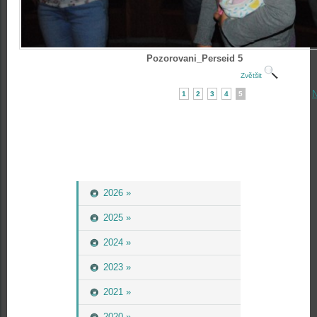
Pozorovani_Perseid 5
Zvětšit
N
1
2
3
4
5
2026 »
2025 »
2024 »
2023 »
2021 »
2020 »