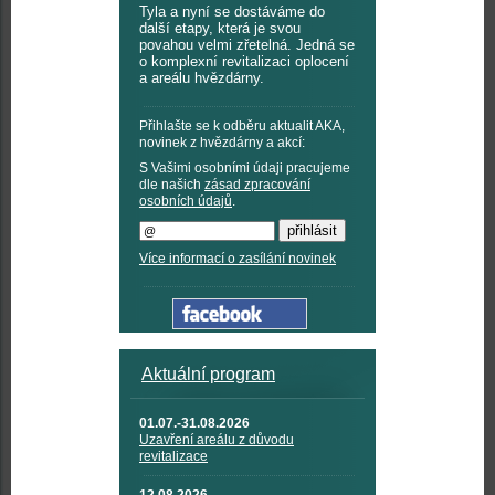
Tyla a nyní se dostáváme do
další etapy, která je svou
povahou velmi zřetelná. Jedná se
o komplexní revitalizaci oplocení
a areálu hvězdárny.
Přihlašte se k odběru aktualit AKA,
novinek z hvězdárny a akcí:
S Vašimi osobními údaji pracujeme
dle našich
zásad zpracování
osobních údajů
.
Více informací o zasílání novinek
Aktuální program
01.07.-31.08.2026
Uzavření areálu z důvodu
revitalizace