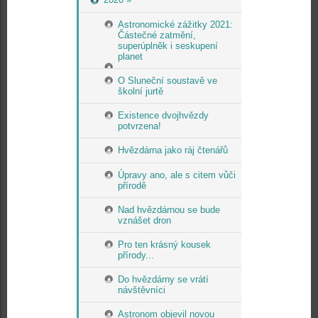
Astronomické zážitky 2021:
Částečné zatmění,
superúplněk i seskupení
planet
O Sluneční soustavě ve
školní jurtě
Existence dvojhvězdy
potvrzena!
Hvězdárna jako ráj čtenářů
Úpravy ano, ale s citem vůči
přírodě
Nad hvězdárnou se bude
vznášet dron
Pro ten krásný kousek
přírody...
Do hvězdárny se vrátí
návštěvníci
Astronom objevil novou