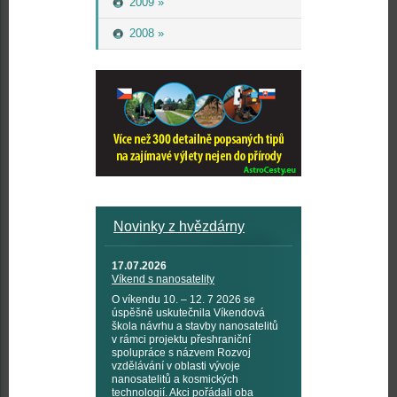
2009 »
2008 »
Novinky z hvězdárny
17.07.2026
Víkend s nanosatelity
O víkendu 10. – 12. 7 2026 se
úspěšně uskutečnila Víkendová
škola návrhu a stavby nanosatelitů
v rámci projektu přeshraniční
spolupráce s názvem Rozvoj
vzdělávání v oblasti vývoje
nanosatelitů a kosmických
technologií. Akci pořádali oba