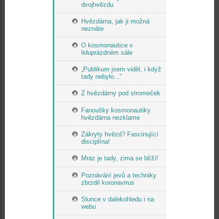
dvojhvězdu
Hvězdárna, jak ji možná
neznáte
O kosmonautice v
liduprázdném sále
„Publikum jsem viděl, i když
tady nebylo...“
Z hvězdárny pod stromeček
Fanoušky kosmonautiky
hvězdárna nezklame
Zákryty hvězd? Fascinující
disciplína!
Mráz je tady, zima se blíží!
Poznávání jevů a techniky
zbrzdil koronavirus
Slunce v dalekohledu i na
webu