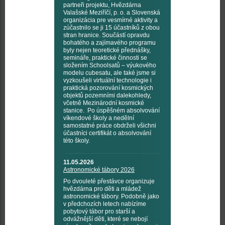
partneři projektu, Hvězdárna
Valašské Meziříčí, p. o. a Slovenská
organizácia pre vesmírné aktivity a
zúčastnilo se ji 15 účastníků z obou
stran hranice. Součástí opravdu
bohatého a zajímavého programu
byly nejen teoretické přednášky,
semináře, praktické činnosti se
složením Schoolsatů – výukového
modelu cubesatu, ale také jsme si
vyzkoušeli virtuální technologie i
praktická pozorování kosmických
objektů pozemními dalekohledy,
včetně Mezinárodní kosmické
stanice. Po úspěšném absolvování
víkendové školy a nedělní
samostatné práce obdrželi všichni
účastníci certifikát o absolvování
této školy.
11.05.2026
Astronomické tábory 2026
Po dvouleté přestávce organizuje
hvězdárna pro děti a mládež
astronomické tábory. Podobně jako
v předchozích letech nabízíme
pobytový tábor pro starší a
odvážnější děti, které se nebojí