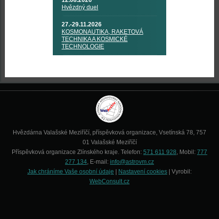
12.08.2026
Hvězdný duel
27.-29.11.2026
KOSMONAUTIKA, RAKETOVÁ
TECHNIKA A KOSMICKÉ
TECHNOLOGIE
Hvězdárna Valašské Meziříčí, příspěvková organizace, Vsetínská 78, 757
01 Valašské Meziříčí
Příspěvková organizace Zlínského kraje. Telefon:
571 611 928
, Mobil:
777
277 134
, E-mail:
info@astrovm.cz
Jak chráníme Vaše osobní údaje
|
Nastavení cookies
| Vyrobil:
WebConsult.cz