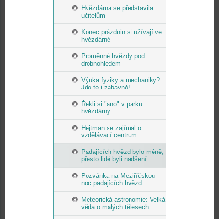
Hvězdárna se představila
učitelům
Konec prázdnin si užívají ve
hvězdárně
Proměnné hvězdy pod
drobnohledem
Výuka fyziky a mechaniky?
Jde to i zábavně!
Řekli si "ano" v parku
hvězdárny
Hejtman se zajímal o
vzdělávací centrum
Padajících hvězd bylo méně,
přesto lidé byli nadšení
Pozvánka na Meziříčskou
noc padajících hvězd
Meteorická astronomie: Velká
věda o malých tělesech