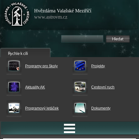
Hvězdárna Valašské Meziříčí
www.astrovm.cz
Programy pro školy
Projekty
Aktuality AK
Cestovní ruch
Programový letáček
Dokumenty