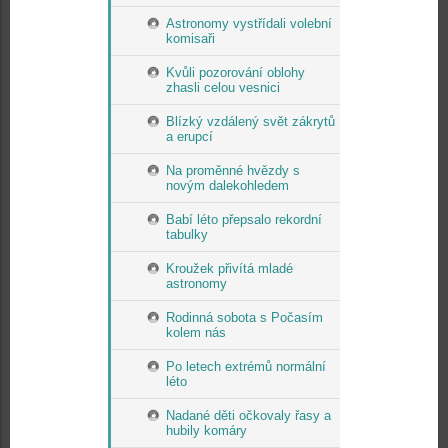
Astronomy vystřídali volební
komisaři
Kvůli pozorování oblohy
zhasli celou vesnici
Blízký vzdálený svět zákrytů
a erupcí
Na proměnné hvězdy s
novým dalekohledem
Babí léto přepsalo rekordní
tabulky
Kroužek přivítá mladé
astronomy
Rodinná sobota s Počasím
kolem nás
Po letech extrémů normální
léto
Nadané děti očkovaly řasy a
hubily komáry