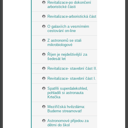
Revitalizace-po dokončení
arboristické části
Revitalizace-arboristická část
O galaxiích a vesmírném
cestování on-line
Z astronomů se stali
mikrobiologové
Říjen je nejdeštivější za
šedesát let
Revitalizace- stavební část II.
Revitalizace- stavební část I.
Spatřili superdalekohled,
pohladili si astronauta
Krtečka
Meziříčská hvězdárna:
Budeme streamovat!
Astronomové přijedou za
dětmi do škol