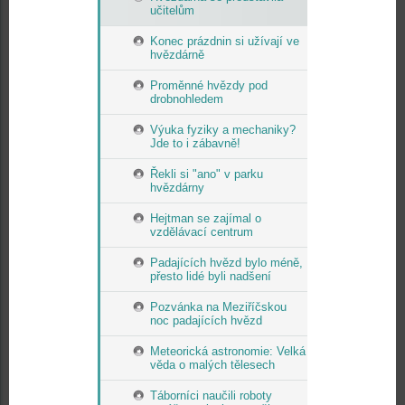
učitelům
Konec prázdnin si užívají ve
hvězdárně
Proměnné hvězdy pod
drobnohledem
Výuka fyziky a mechaniky?
Jde to i zábavně!
Řekli si "ano" v parku
hvězdárny
Hejtman se zajímal o
vzdělávací centrum
Padajících hvězd bylo méně,
přesto lidé byli nadšení
Pozvánka na Meziříčskou
noc padajících hvězd
Meteorická astronomie: Velká
věda o malých tělesech
Táborníci naučili roboty