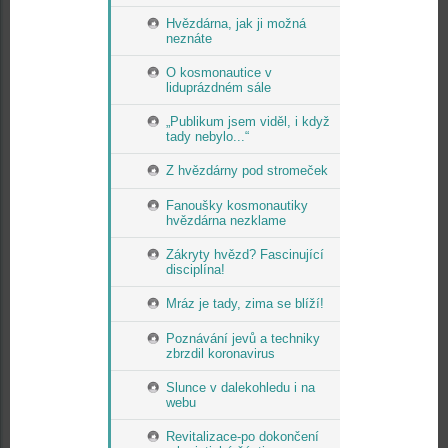
Hvězdárna, jak ji možná
neznáte
O kosmonautice v
liduprázdném sále
„Publikum jsem viděl, i když
tady nebylo...“
Z hvězdárny pod stromeček
Fanoušky kosmonautiky
hvězdárna nezklame
Zákryty hvězd? Fascinující
disciplína!
Mráz je tady, zima se blíží!
Poznávání jevů a techniky
zbrzdil koronavirus
Slunce v dalekohledu i na
webu
Revitalizace-po dokončení