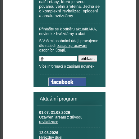
další etapy, která je svou
povahou velmi zřetelná. Jedná se
o komplexní revitalizaci oplocení
a areálu hvězdárny.
Přihlašte se k odběru aktualit AKA,
novinek z hvězdárny a akcí:
S Vašimi osobními údaji pracujeme
dle našich
zásad zpracování
osobních údajů
.
Více informací o zasílání novinek
Aktuální program
01.07.-31.08.2026
Uzavření areálu z důvodu
revitalizace
12.08.2026
Hvězdný duel