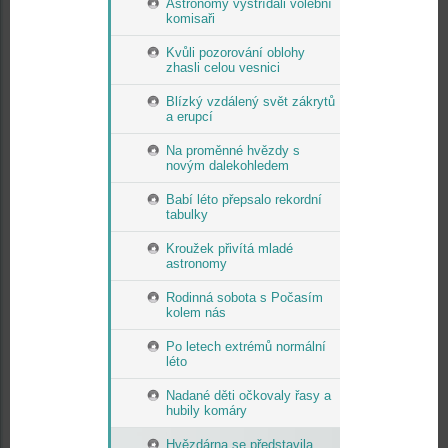
Astronomy vystřídali volební
komisaři
Kvůli pozorování oblohy
zhasli celou vesnici
Blízký vzdálený svět zákrytů
a erupcí
Na proměnné hvězdy s
novým dalekohledem
Babí léto přepsalo rekordní
tabulky
Kroužek přivítá mladé
astronomy
Rodinná sobota s Počasím
kolem nás
Po letech extrémů normální
léto
Nadané děti očkovaly řasy a
hubily komáry
Hvězdárna se představila