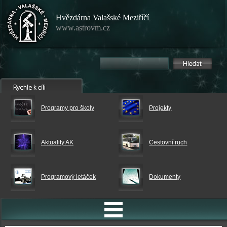
Hvězdárna Valašské Meziříčí
www.astrovm.cz
Programy pro školy
Projekty
Aktuality AK
Cestovní ruch
Programový letáček
Dokumenty