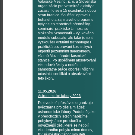
Valašské Meziříčí, p. o. a Slovenská
organizácia pre vesmírné aktivity a
zúčastnilo se ji 15 účastníků z obou
stran hranice. Součástí opravdu
bohatého a zajímavého programu
byly nejen teoretické přednášky,
semináře, praktické činnosti se
složením Schoolsatů – výukového
modelu cubesatu, ale také jsme si
vyzkoušeli virtuální technologie i
praktická pozorování kosmických
objektů pozemními dalekohledy,
včetně Mezinárodní kosmické
stanice. Po úspěšném absolvování
víkendové školy a nedělní
samostatné práce obdrželi všichni
účastníci certifikát o absolvování
této školy.
11.05.2026
Astronomické tábory 2026
Po dvouleté přestávce organizuje
hvězdárna pro děti a mládež
astronomické tábory. Podobně jako
v předchozích letech nabízíme
pobytový tábor pro starší a
odvážnější děti, které se nebojí
vícedenního pobytu mimo domov, i
tzv. příměstský tábor, kdy děti