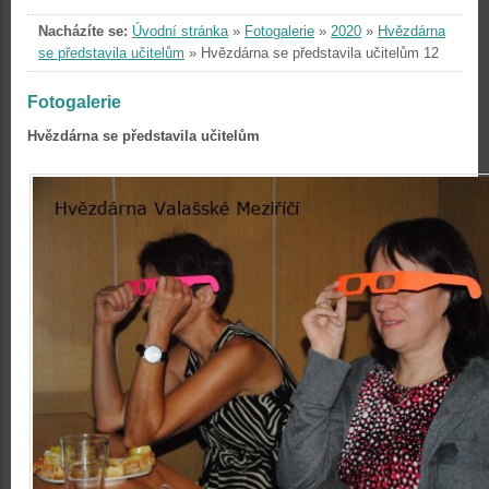
Nacházíte se:
Úvodní stránka
»
Fotogalerie
»
2020
»
Hvězdárna
se představila učitelům
»
Hvězdárna se představila učitelům 12
Fotogalerie
Hvězdárna se představila učitelům