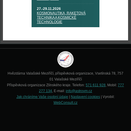
27.-29.11.2026
KOSMONAUTIKA, RAKETOVÁ
TECHNIKA A KOSMICKÉ
TECHNOLOGIE
Hvězdárna Valašské Meziříčí, příspěvková organizace, Vsetínská 78, 757
01 Valašské Meziříčí
Příspěvková organizace Zlínského kraje. Telefon:
571 611 928
, Mobil:
777
277 134
, E-mail:
info@astrovm.cz
Jak chráníme Vaše osobní údaje
|
Nastavení cookies
| Vyrobil:
WebConsult.cz