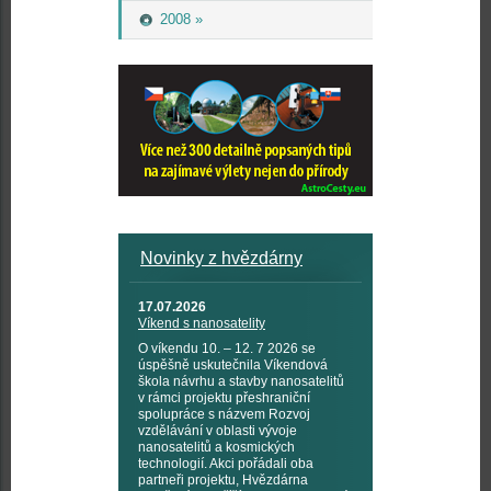
2008 »
Novinky z hvězdárny
17.07.2026
Víkend s nanosatelity
O víkendu 10. – 12. 7 2026 se
úspěšně uskutečnila Víkendová
škola návrhu a stavby nanosatelitů
v rámci projektu přeshraniční
spolupráce s názvem Rozvoj
vzdělávání v oblasti vývoje
nanosatelitů a kosmických
technologií. Akci pořádali oba
partneři projektu, Hvězdárna