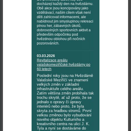
docházejí každý den na hvězdárnu.
Obě akce jsou koncipovány jako
vzdělávací, naším cílem však není
děti zahlcovat informacemi, ale
nabídnout jim smysluplnou rekreaci
plnou her, zábavných úkolů,
dobrovolných sportovních aktivit a
především odpočinku pod
hvězdnou oblohou při nočních
pozorováních.
03.03.2026
Revitalizace areálu
valašskomeziříčské hvězdárny po
60 letech
Poslední roky jsou na Hvězdárně
Valašské Meziříčí ve znamení
velkých změn v základní
infrastruktuře celého areálu.
Zatím většina změn probíhala tak
trochu skrytě, ať už proto, že se
jednalo o opravy či úpravy
interiérů nebo proto, že byla
skryta za hradbou stromů. První
velkou změnou bylo vybudování
nového objektu Kulturního a
kreativního centra na ulici J. K.
Tyla a nyní se dostáváme do