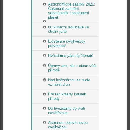
Astronomické zážitky 2021:
Částečné zatmění,
superúplněk i seskupení
planet
O Sluneční soustavě ve
školní jurtě
Existence dvojhvězdy
potvrzena!
Hvězdárna jako ráj čtenářů
Úpravy ano, ale s citem vůči
přírodě
Nad hvězdárnou se bude
vznášet dron
Pro ten krásný kousek
přírody...
Do hvězdárny se vrátí
návštěvníci
Astronom objevil novou
dvojhvězdu