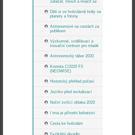
zatáčet, mluvit a mračit se
Děti si ve hvězdárně hrály na
planety a fotony
Astronomové na cestách za
publikem
Výzkumné, vzdělávací a
inovační centrum pro mladé
Astronomický tábor 2020
Kometa C/2020 F3
(NEOWISE)
Historický přehled počasí
Jezírko před revitalizací
Noční svítící oblaka 2020
I tma je přírodní bohatství
Cesta ke hvězdám
Fyzikální divadlo