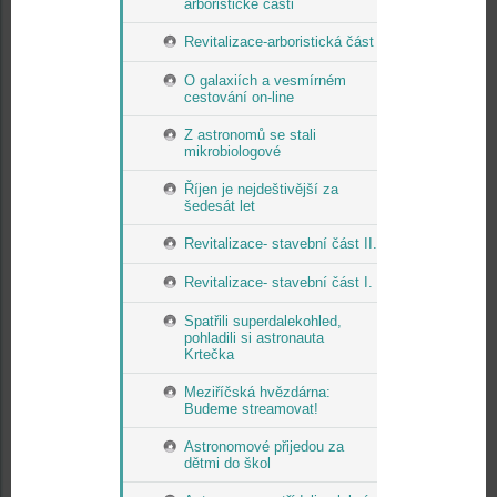
arboristické části
Revitalizace-arboristická část
O galaxiích a vesmírném
cestování on-line
Z astronomů se stali
mikrobiologové
Říjen je nejdeštivější za
šedesát let
Revitalizace- stavební část II.
Revitalizace- stavební část I.
Spatřili superdalekohled,
pohladili si astronauta
Krtečka
Meziříčská hvězdárna:
Budeme streamovat!
Astronomové přijedou za
dětmi do škol