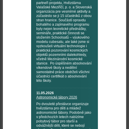
partneři projektu, Hvězdárna
Valašské Meziříčí, p. o. a Slovenská
organizácia pre vesmírné aktivity a
zúčastnilo se ji 15 účastníků z obou
stran hranice. Součástí opravdu
bohatého a zajímavého programu
byly nejen teoretické přednášky,
semináře, praktické činnosti se
složením Schoolsatů – výukového
modelu cubesatu, ale také jsme si
vyzkoušeli virtuální technologie i
praktická pozorování kosmických
objektů pozemními dalekohledy,
včetně Mezinárodní kosmické
stanice. Po úspěšném absolvování
víkendové školy a nedělní
samostatné práce obdrželi všichni
účastníci certifikát o absolvování
této školy.
11.05.2026
Astronomické tábory 2026
Po dvouleté přestávce organizuje
hvězdárna pro děti a mládež
astronomické tábory. Podobně jako
v předchozích letech nabízíme
pobytový tábor pro starší a
odvážnější děti, které se nebojí