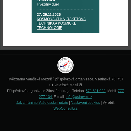
12.08.2026
Hvězdný duel
27.-29.11.2026
KOSMONAUTIKA, RAKETOVÁ
TECHNIKA A KOSMICKÉ
TECHNOLOGIE
Hvězdárna Valašské Meziříčí, příspěvková organizace, Vsetínská 78, 757
01 Valašské Meziříčí
Příspěvková organizace Zlínského kraje. Telefon:
571 611 928
, Mobil:
777
277 134
, E-mail:
info@astrovm.cz
Jak chráníme Vaše osobní údaje
|
Nastavení cookies
| Vyrobil:
WebConsult.cz