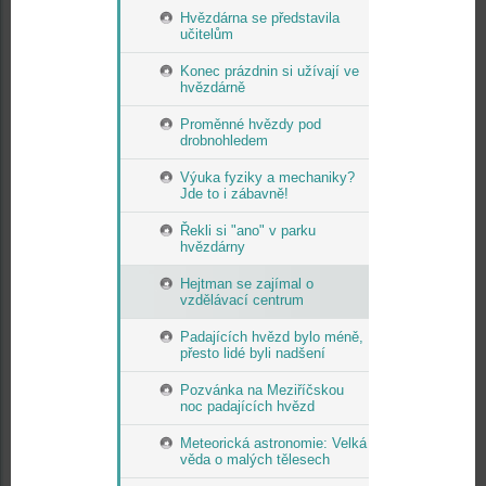
Hvězdárna se představila
učitelům
Konec prázdnin si užívají ve
hvězdárně
Proměnné hvězdy pod
drobnohledem
Výuka fyziky a mechaniky?
Jde to i zábavně!
Řekli si "ano" v parku
hvězdárny
Hejtman se zajímal o
vzdělávací centrum
Padajících hvězd bylo méně,
přesto lidé byli nadšení
Pozvánka na Meziříčskou
noc padajících hvězd
Meteorická astronomie: Velká
věda o malých tělesech