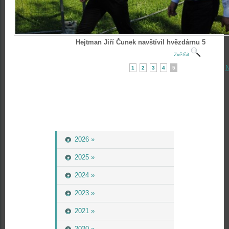
Hejtman Jiří Čunek navštívil hvězdárnu 5
Zvětšit
N
1
2
3
4
5
2026 »
2025 »
2024 »
2023 »
2021 »
2020 »