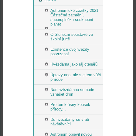
Astronomické zážitky 2021:
Částečné zatmění,
superúplněk i seskupení
planet
O Sluneční soustavě ve
školní jurtě
Existence dvojhvězdy
potvrzena!
Hvězdárna jako ráj čtenářů
Úpravy ano, ale s citem vůči
přírodě
Nad hvězdárnou se bude
vznášet dron
Pro ten krásný kousek
přírody...
Do hvězdárny se vrátí
návštěvníci
Astronom objevil novou