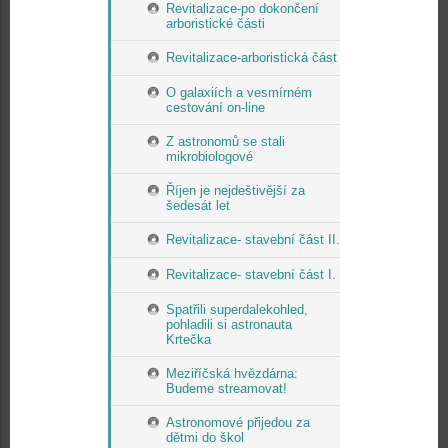
Revitalizace-po dokončení
arboristické části
Revitalizace-arboristická část
O galaxiích a vesmírném
cestování on-line
Z astronomů se stali
mikrobiologové
Říjen je nejdeštivější za
šedesát let
Revitalizace- stavební část II.
Revitalizace- stavební část I.
Spatřili superdalekohled,
pohladili si astronauta
Krtečka
Meziříčská hvězdárna:
Budeme streamovat!
Astronomové přijedou za
dětmi do škol