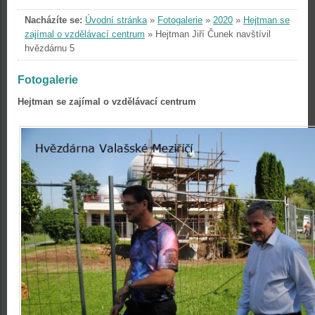
Nacházíte se:
Úvodní stránka
»
Fotogalerie
»
2020
»
Hejtman se
zajímal o vzdělávací centrum
»
Hejtman Jiří Čunek navštívil
hvězdárnu 5
Fotogalerie
Hejtman se zajímal o vzdělávací centrum