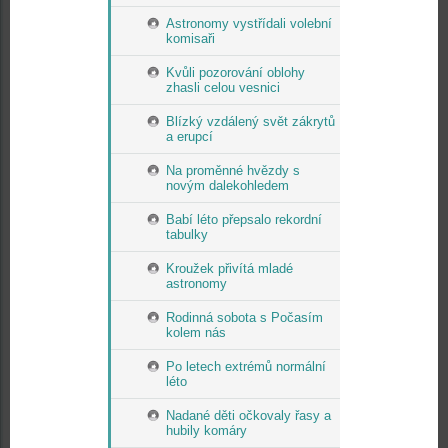
Astronomy vystřídali volební
komisaři
Kvůli pozorování oblohy
zhasli celou vesnici
Blízký vzdálený svět zákrytů
a erupcí
Na proměnné hvězdy s
novým dalekohledem
Babí léto přepsalo rekordní
tabulky
Kroužek přivítá mladé
astronomy
Rodinná sobota s Počasím
kolem nás
Po letech extrémů normální
léto
Nadané děti očkovaly řasy a
hubily komáry