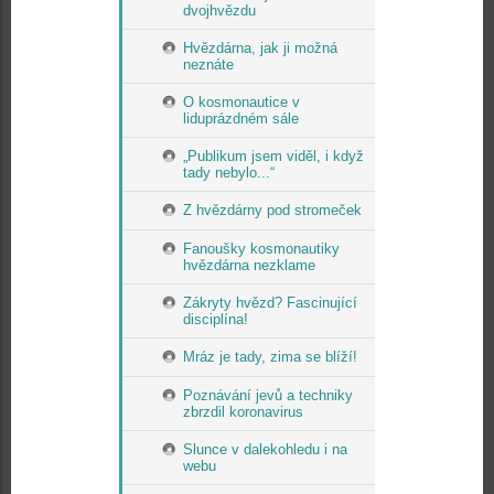
dvojhvězdu
Hvězdárna, jak ji možná
neznáte
O kosmonautice v
liduprázdném sále
„Publikum jsem viděl, i když
tady nebylo...“
Z hvězdárny pod stromeček
Fanoušky kosmonautiky
hvězdárna nezklame
Zákryty hvězd? Fascinující
disciplína!
Mráz je tady, zima se blíží!
Poznávání jevů a techniky
zbrzdil koronavirus
Slunce v dalekohledu i na
webu