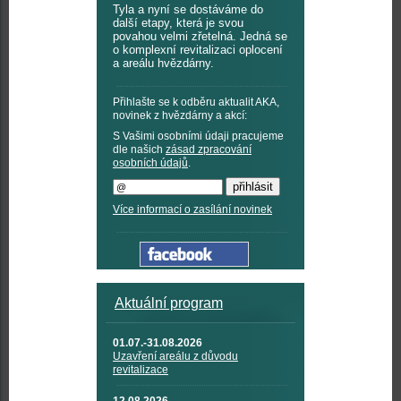
Tyla a nyní se dostáváme do
další etapy, která je svou
povahou velmi zřetelná. Jedná se
o komplexní revitalizaci oplocení
a areálu hvězdárny.
Přihlašte se k odběru aktualit AKA,
novinek z hvězdárny a akcí:
S Vašimi osobními údaji pracujeme
dle našich
zásad zpracování
osobních údajů
.
Více informací o zasílání novinek
Aktuální program
01.07.-31.08.2026
Uzavření areálu z důvodu
revitalizace