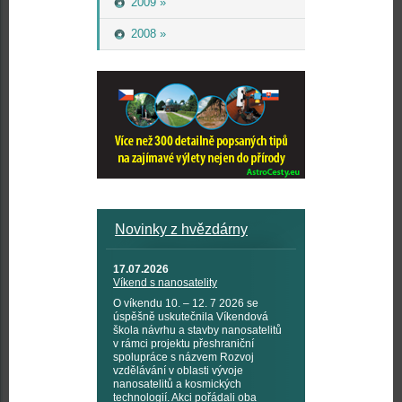
2009 »
2008 »
Novinky z hvězdárny
17.07.2026
Víkend s nanosatelity
O víkendu 10. – 12. 7 2026 se
úspěšně uskutečnila Víkendová
škola návrhu a stavby nanosatelitů
v rámci projektu přeshraniční
spolupráce s názvem Rozvoj
vzdělávání v oblasti vývoje
nanosatelitů a kosmických
technologií. Akci pořádali oba