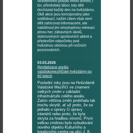
vícedenního pobytu mimo domov, i
tzv. příměstský tábor, kdy děti
docházejí každý den na hvězdárnu.
Obě akce jsou koncipovány jako
vzdělávací, naším cílem však není
děti zahlcovat informacemi, ale
nabídnout jim smysluplnou rekreaci
plnou her, zábavných úkolů,
dobrovolných sportovních aktivit a
především odpočinku pod
hvězdnou oblohou při nočních
pozorováních.
03.03.2026
Revitalizace areálu
valašskomeziříčské hvězdárny po
60 letech
Poslední roky jsou na Hvězdárně
Valašské Meziříčí ve znamení
velkých změn v základní
infrastruktuře celého areálu.
Zatím většina změn probíhala tak
trochu skrytě, ať už proto, že se
jednalo o opravy či úpravy
interiérů nebo proto, že byla
skryta za hradbou stromů. První
velkou změnou bylo vybudování
nového objektu Kulturního a
kreativního centra na ulici J. K.