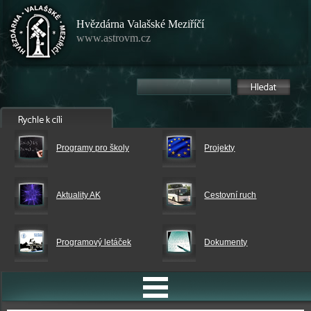
Hvězdárna Valašské Meziříčí
www.astrovm.cz
Programy pro školy
Projekty
Aktuality AK
Cestovní ruch
Programový letáček
Dokumenty