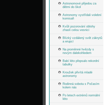
Astronomové přijedou za
dětmi do škol
Astronomy vystřídali volební
komisaři
Kvůli pozorování oblohy
zhasli celou vesnici
Blízký vzdálený svět zákrytů
a erupcí
Na proměnné hvězdy s
novým dalekohledem
Babí léto přepsalo rekordní
tabulky
Kroužek přivítá mladé
astronomy
Rodinná sobota s Počasím
kolem nás
Po letech extrémů normální
léto