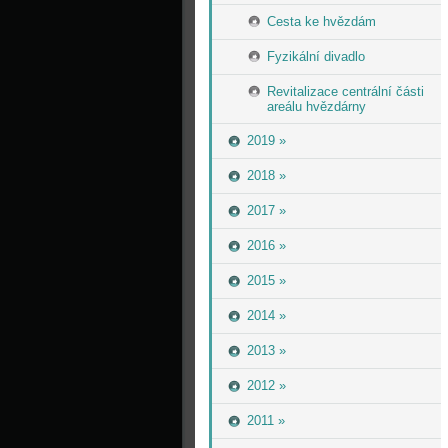
Cesta ke hvězdám
Fyzikální divadlo
Revitalizace centrální části
areálu hvězdárny
2019 »
2018 »
2017 »
2016 »
2015 »
2014 »
2013 »
2012 »
2011 »