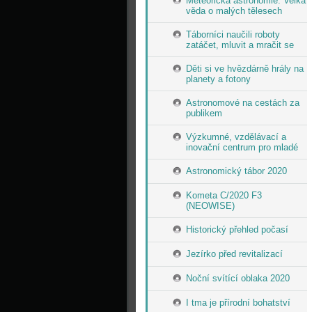
Meteorická astronomie: Velká
věda o malých tělesech
Táborníci naučili roboty
zatáčet, mluvit a mračit se
Děti si ve hvězdárně hrály na
planety a fotony
Astronomové na cestách za
publikem
Výzkumné, vzdělávací a
inovační centrum pro mladé
Astronomický tábor 2020
Kometa C/2020 F3
(NEOWISE)
Historický přehled počasí
Jezírko před revitalizací
Noční svítící oblaka 2020
I tma je přírodní bohatství