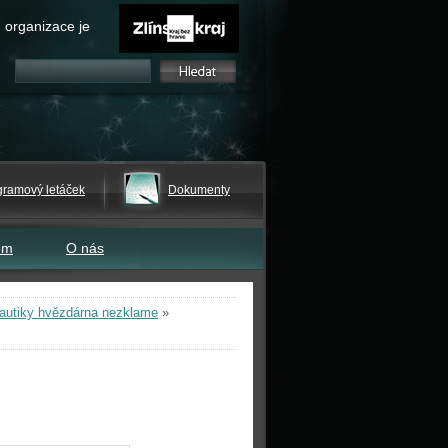
 organizace je
gramový letáček
Dokumenty
em
O nás
utiky hvězdárna nezklame
»