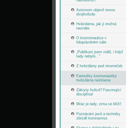
návštěvníci
Astronom objevil novou
dvojhvězdu
Hvězdárna, jak ji možná
neznáte
O kosmonautice v
liduprázdném sále
„Publikum jsem viděl, i když
tady nebylo...“
Z hvězdárny pod stromeček
Fanoušky kosmonautiky
hvězdárna nezklame
Zákryty hvězd? Fascinující
disciplína!
Mráz je tady, zima se blíží!
Poznávání jevů a techniky
zbrzdil koronavirus
Slunce v dalekohledu i na