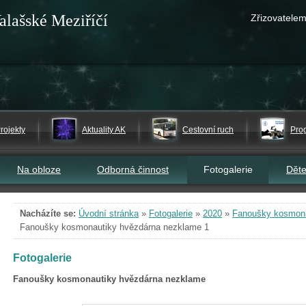
alašské Meziříčí
Zřizovatelem
rojekty
Aktuality AK
Cestovní ruch
Pro
Na obloze
Odborná činnost
Fotogalerie
Dět
Nacházíte se:
Úvodní stránka
»
Fotogalerie
»
2020
»
Fanoušky kosmona
Fanoušky kosmonautiky hvězdárna nezklame 1
Fotogalerie
Fanoušky kosmonautiky hvězdárna nezklame