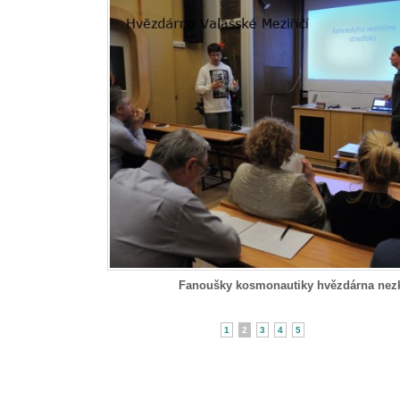
Fanoušky kosmonautiky hvězdárna nez
1
2
3
4
5