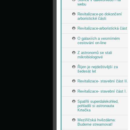
webu
Revitalizace-po dokončení
arboristické části
Revitalizace-arboristická část
O galaxiích a vesmírném
cestování on-line
Z astronomů se stali
mikrobiologové
Říjen je nejdeštivější za
šedesát let
Revitalizace- stavební část II.
Revitalizace- stavební část I.
Spatřili superdalekohled,
pohladili si astronauta
Krtečka
Meziříčská hvězdárna:
Budeme streamovat!