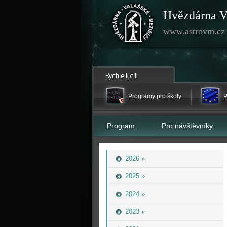
Hvězdárna V
www.astrovm.cz
Programy pro školy
P
Program
Pro návštěvníky
2026 »
2025 »
2024 »
2023 »