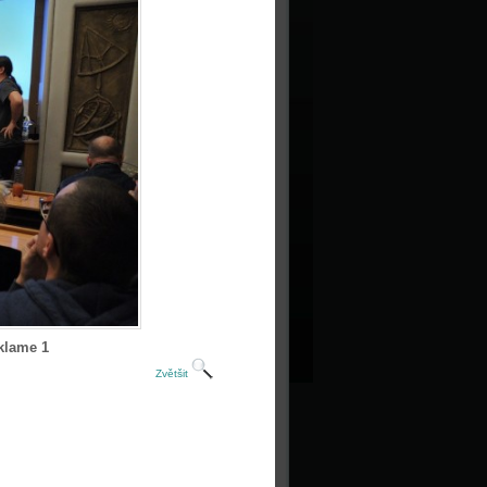
klame 1
Zvětšit