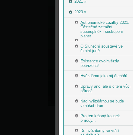
2021 »
2020 »
Astronomické zážitky 2021:
Částečné zatmění,
superúplněk i seskupení
planet
O Sluneční soustavě ve
školní jurtě
Existence dvojhvězdy
potvrzena!
Hvězdárna jako ráj čtenářů
Úpravy ano, ale s citem vůči
přírodě
Nad hvězdárnou se bude
vznášet dron
Pro ten krásný kousek
přírody...
Do hvězdárny se vrátí