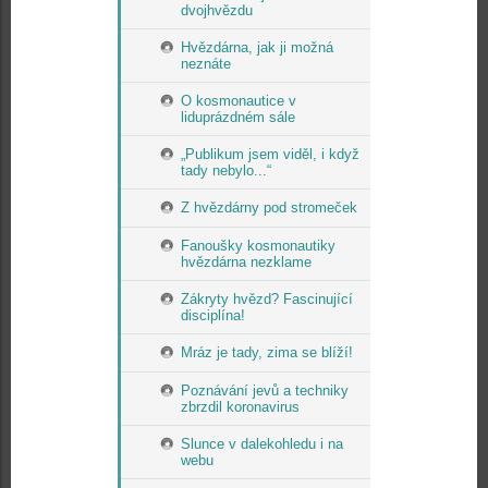
dvojhvězdu
Hvězdárna, jak ji možná
neznáte
O kosmonautice v
liduprázdném sále
„Publikum jsem viděl, i když
tady nebylo...“
Z hvězdárny pod stromeček
Fanoušky kosmonautiky
hvězdárna nezklame
Zákryty hvězd? Fascinující
disciplína!
Mráz je tady, zima se blíží!
Poznávání jevů a techniky
zbrzdil koronavirus
Slunce v dalekohledu i na
webu