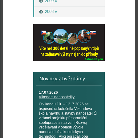
2009 »
2008 »
Novinky z hvězdárny
17.07.2026
Víkend s nanosatelity
O víkendu 10. – 12. 7 2026 se
úspěšně uskutečnila Víkendová
škola návrhu a stavby nanosatelitů
v rámci projektu přeshraniční
spolupráce s názvem Rozvoj
vzdělávání v oblasti vývoje
nanosatelitů a kosmických
technologií. Akci pořádali oba