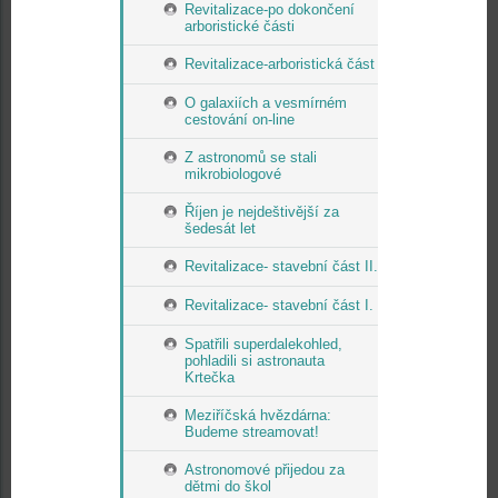
Revitalizace-po dokončení
arboristické části
Revitalizace-arboristická část
O galaxiích a vesmírném
cestování on-line
Z astronomů se stali
mikrobiologové
Říjen je nejdeštivější za
šedesát let
Revitalizace- stavební část II.
Revitalizace- stavební část I.
Spatřili superdalekohled,
pohladili si astronauta
Krtečka
Meziříčská hvězdárna:
Budeme streamovat!
Astronomové přijedou za
dětmi do škol