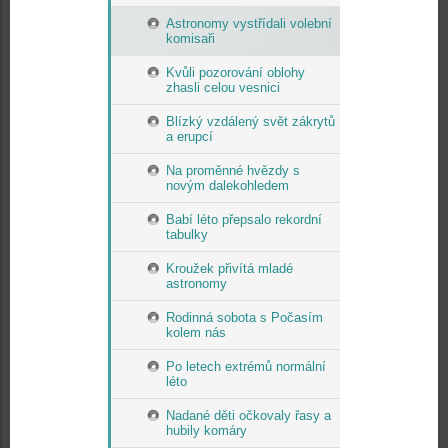
Astronomy vystřídali volební
komisaři
Kvůli pozorování oblohy
zhasli celou vesnici
Blízký vzdálený svět zákrytů
a erupcí
Na proměnné hvězdy s
novým dalekohledem
Babí léto přepsalo rekordní
tabulky
Kroužek přivítá mladé
astronomy
Rodinná sobota s Počasím
kolem nás
Po letech extrémů normální
léto
Nadané děti očkovaly řasy a
hubily komáry