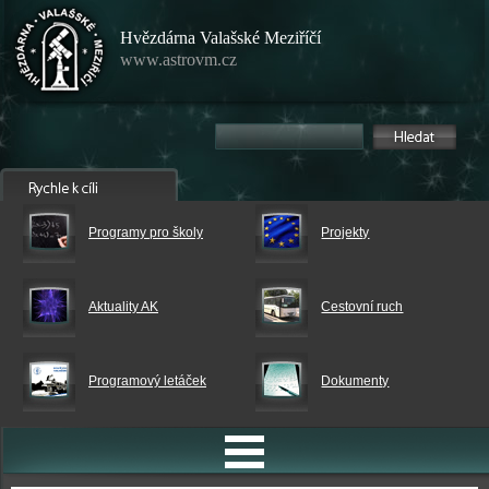
Hvězdárna Valašské Meziříčí
www.astrovm.cz
Programy pro školy
Projekty
Aktuality AK
Cestovní ruch
Programový letáček
Dokumenty