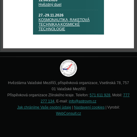
12.08.2026
Hvězdný duel
27.-29.11.2026
KOSMONAUTIKA, RAKETOVÁ
TECHNIKA A KOSMICKÉ
TECHNOLOGIE
Hvězdárna Valašské Meziříčí, příspěvková organizace, Vsetínská 78, 757
01 Valašské Meziříčí
Příspěvková organizace Zlínského kraje. Telefon:
571 611 928
, Mobil:
777
277 134
, E-mail:
info@astrovm.cz
Jak chráníme Vaše osobní údaje
|
Nastavení cookies
| Vyrobil:
WebConsult.cz