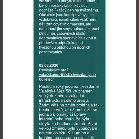
vícedenního pobytu mimo domov, i
tzv. příměstský tábor, kdy děti
docházejí každý den na hvězdárnu.
Obě akce jsou koncipovány jako
vzdělávací, naším cílem však není
děti zahlcovat informacemi, ale
nabídnout jim smysluplnou rekreaci
plnou her, zábavných úkolů,
dobrovolných sportovních aktivit a
především odpočinku pod
hvězdnou oblohou při nočních
pozorováních.
03.03.2026
Revitalizace areálu
valašskomeziříčské hvězdárny po
60 letech
Poslední roky jsou na Hvězdárně
Valašské Meziříčí ve znamení
velkých změn v základní
infrastruktuře celého areálu.
Zatím většina změn probíhala tak
trochu skrytě, ať už proto, že se
jednalo o opravy či úpravy
interiérů nebo proto, že byla
skryta za hradbou stromů. První
velkou změnou bylo vybudování
nového objektu Kulturního a
kreativního centra na ulici J. K.