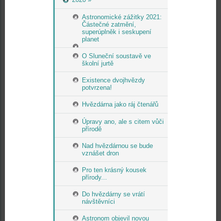
Astronomické zážitky 2021:
Částečné zatmění,
superúplněk i seskupení
planet
O Sluneční soustavě ve
školní jurtě
Existence dvojhvězdy
potvrzena!
Hvězdárna jako ráj čtenářů
Úpravy ano, ale s citem vůči
přírodě
Nad hvězdárnou se bude
vznášet dron
Pro ten krásný kousek
přírody...
Do hvězdárny se vrátí
návštěvníci
Astronom objevil novou