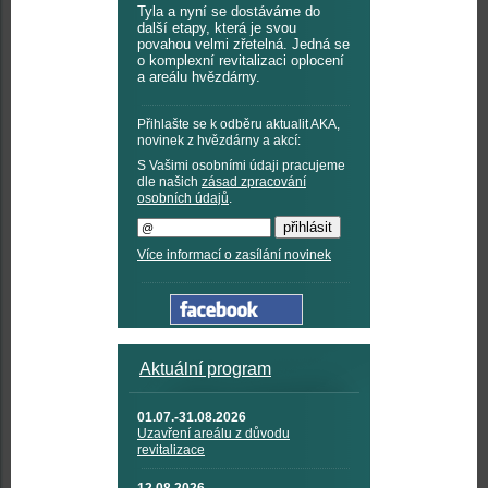
Tyla a nyní se dostáváme do
další etapy, která je svou
povahou velmi zřetelná. Jedná se
o komplexní revitalizaci oplocení
a areálu hvězdárny.
Přihlašte se k odběru aktualit AKA,
novinek z hvězdárny a akcí:
S Vašimi osobními údaji pracujeme
dle našich
zásad zpracování
osobních údajů
.
Více informací o zasílání novinek
Aktuální program
01.07.-31.08.2026
Uzavření areálu z důvodu
revitalizace