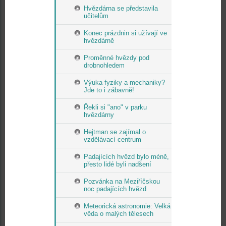
Hvězdárna se představila
učitelům
Konec prázdnin si užívají ve
hvězdárně
Proměnné hvězdy pod
drobnohledem
Výuka fyziky a mechaniky?
Jde to i zábavně!
Řekli si "ano" v parku
hvězdárny
Hejtman se zajímal o
vzdělávací centrum
Padajících hvězd bylo méně,
přesto lidé byli nadšení
Pozvánka na Meziříčskou
noc padajících hvězd
Meteorická astronomie: Velká
věda o malých tělesech