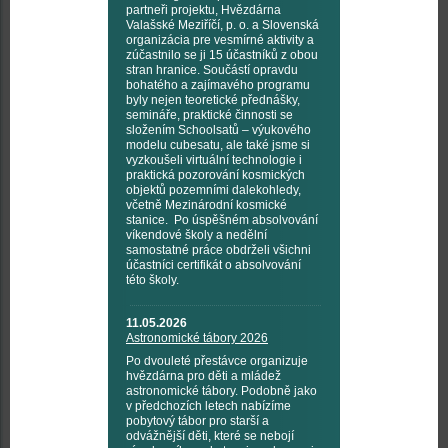
partneři projektu, Hvězdárna
Valašské Meziříčí, p. o. a Slovenská
organizácia pre vesmírné aktivity a
zúčastnilo se ji 15 účastníků z obou
stran hranice. Součástí opravdu
bohatého a zajímavého programu
byly nejen teoretické přednášky,
semináře, praktické činnosti se
složením Schoolsatů – výukového
modelu cubesatu, ale také jsme si
vyzkoušeli virtuální technologie i
praktická pozorování kosmických
objektů pozemními dalekohledy,
včetně Mezinárodní kosmické
stanice. Po úspěšném absolvování
víkendové školy a nedělní
samostatné práce obdrželi všichni
účastníci certifikát o absolvování
této školy.
11.05.2026
Astronomické tábory 2026
Po dvouleté přestávce organizuje
hvězdárna pro děti a mládež
astronomické tábory. Podobně jako
v předchozích letech nabízíme
pobytový tábor pro starší a
odvážnější děti, které se nebojí