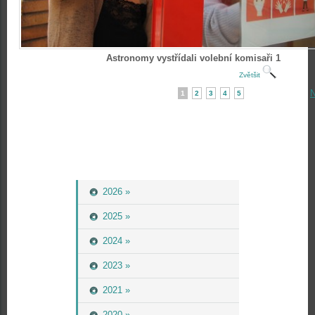
Astronomy vystřídali volební komisaři 1
Zvětšit
N
1
2
3
4
5
2026 »
2025 »
2024 »
2023 »
2021 »
2020 »