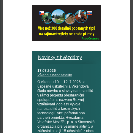
Novinky z hvězdárny
17.07.2026
Víkend s nanosatelity
O víkendu 10. – 12. 7 2026 se
úspěšně uskutečnila Víkendová
škola návrhu a stavby nanosatelitů
v rámci projektu přeshraniční
spolupráce s názvem Rozvoj
vzdělávání v oblasti vývoje
nanosatelitů a kosmických
technologií. Akci pořádali oba
partneři projektu, Hvězdárna
Valašské Meziříčí, p. o. a Slovenská
organizácia pre vesmírné aktivity a
zúčastnilo se ji 15 účastníků z obou