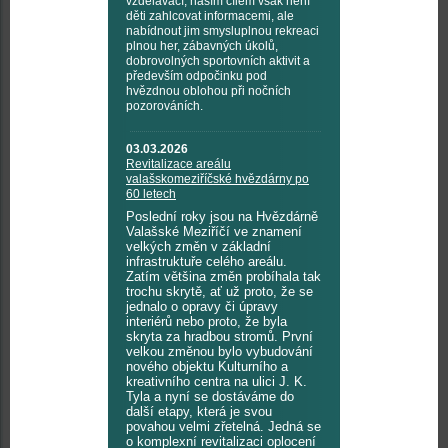
vzdělávací, naším cílem však není
děti zahlcovat informacemi, ale
nabídnout jim smysluplnou rekreaci
plnou her, zábavných úkolů,
dobrovolných sportovních aktivit a
především odpočinku pod
hvězdnou oblohou při nočních
pozorováních.
03.03.2026
Revitalizace areálu
valašskomeziříčské hvězdárny po
60 letech
Poslední roky jsou na Hvězdárně
Valašské Meziříčí ve znamení
velkých změn v základní
infrastruktuře celého areálu.
Zatím většina změn probíhala tak
trochu skrytě, ať už proto, že se
jednalo o opravy či úpravy
interiérů nebo proto, že byla
skryta za hradbou stromů. První
velkou změnou bylo vybudování
nového objektu Kulturního a
kreativního centra na ulici J. K.
Tyla a nyní se dostáváme do
další etapy, která je svou
povahou velmi zřetelná. Jedná se
o komplexní revitalizaci oplocení