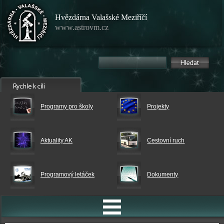
Hvězdárna Valašské Meziříčí
www.astrovm.cz
Programy pro školy
Projekty
Aktuality AK
Cestovní ruch
Programový letáček
Dokumenty