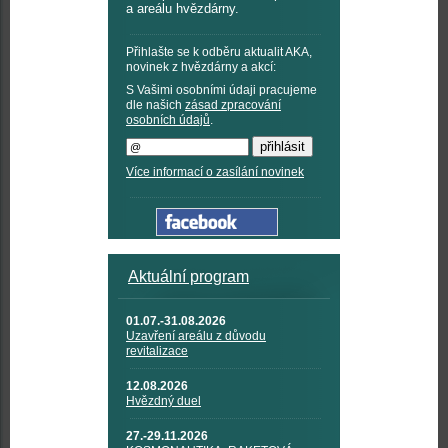
a areálu hvězdárny.
Přihlašte se k odběru aktualit AKA,
novinek z hvězdárny a akcí:
S Vašimi osobními údaji pracujeme
dle našich
zásad zpracování
osobních údajů
.
Více informací o zasílání novinek
Aktuální program
01.07.-31.08.2026
Uzavření areálu z důvodu
revitalizace
12.08.2026
Hvězdný duel
27.-29.11.2026