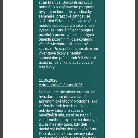
stran hranice. Součástí opravdu
bohatého a zajímavého programu
byly nejen teoretické přednášky,
semináře, praktické činnosti se
složením Schoolsatů – výukového
modelu cubesatu, ale také jsme si
vyzkoušeli virtuální technologie i
praktická pozorování kosmických
objektů pozemními dalekohledy,
včetně Mezinárodní kosmické
stanice. Po úspěšném absolvování
víkendové školy a nedělní
samostatné práce obdrželi všichni
účastníci certifikát o absolvování
této školy.
11.05.2026
Astronomické tábory 2026
Po dvouleté přestávce organizuje
hvězdárna pro děti a mládež
astronomické tábory. Podobně jako
v předchozích letech nabízíme
pobytový tábor pro starší a
odvážnější děti, které se nebojí
vícedenního pobytu mimo domov, i
tzv. příměstský tábor, kdy děti
docházejí každý den na hvězdárnu.
Obě akce jsou koncipovány jako