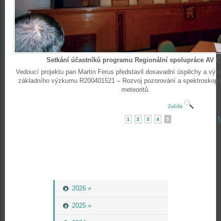
Setkání účastníků programu Regionální spolupráce AV 
Vedoucí projektu pan Martin Ferus představil dosavadní úspěchy a výst
základního výzkumu R200401521 – Rozvoj pozorování a spektroskopi
meteoritů.
Zvětšit
N
1
2
3
4
5
2026 »
2025 »