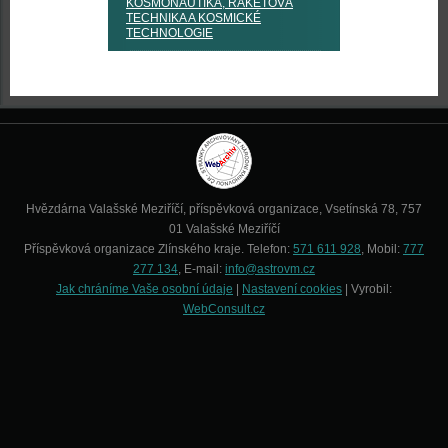
KOSMONAUTIKA, RAKETOVÁ
TECHNIKA A KOSMICKÉ
TECHNOLOGIE
Hvězdárna Valašské Meziříčí, příspěvková organizace, Vsetínská 78, 757
01 Valašské Meziříčí
Příspěvková organizace Zlínského kraje. Telefon:
571 611 928
, Mobil:
777
277 134
, E-mail:
info@astrovm.cz
Jak chráníme Vaše osobní údaje
|
Nastavení cookies
| Vyrobil:
WebConsult.cz