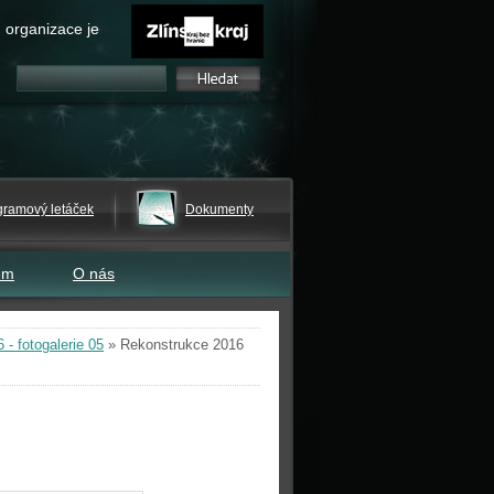
 organizace je
gramový letáček
Dokumenty
em
O nás
- fotogalerie 05
»
Rekonstrukce 2016