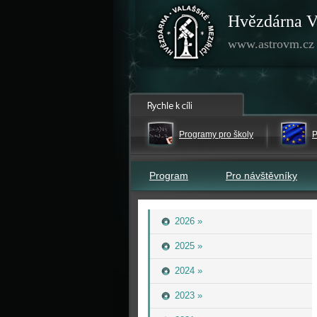
Hvězdárna V
www.astrovm.cz
Programy pro školy
P
Program
Pro návštěvníky
2026 »
2025 »
2024 »
2023 »