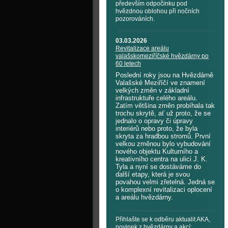
především odpočinku pod
hvězdnou oblohou při nočních
pozorováních.
03.03.2026
Revitalizace areálu
valašskomeziříčské hvězdárny po
60 letech
Poslední roky jsou na Hvězdárně
Valašské Meziříčí ve znamení
velkých změn v základní
infrastruktuře celého areálu.
Zatím většina změn probíhala tak
trochu skrytě, ať už proto, že se
jednalo o opravy či úpravy
interiérů nebo proto, že byla
skryta za hradbou stromů. První
velkou změnou bylo vybudování
nového objektu Kulturního a
kreativního centra na ulici J. K.
Tyla a nyní se dostáváme do
další etapy, která je svou
povahou velmi zřetelná. Jedná se
o komplexní revitalizaci oplocení
a areálu hvězdárny.
Přihlašte se k odběru aktualit AKA,
novinek z hvězdárny a akcí: