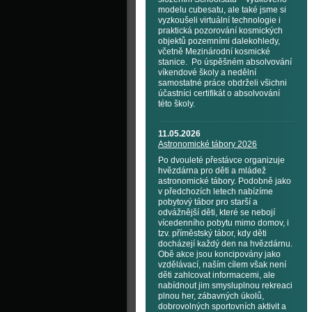
modelu cubesatu, ale také jsme si
vyzkoušeli virtuální technologie i
praktická pozorování kosmických
objektů pozemními dalekohledy,
včetně Mezinárodní kosmické
stanice. Po úspěšném absolvování
víkendové školy a nedělní
samostatné práce obdrželi všichni
účastníci certifikát o absolvování
této školy.
11.05.2026
Astronomické tábory 2026
Po dvouleté přestávce organizuje
hvězdárna pro děti a mládež
astronomické tábory. Podobně jako
v předchozích letech nabízíme
pobytový tábor pro starší a
odvážnější děti, které se nebojí
vícedenního pobytu mimo domov, i
tzv. příměstský tábor, kdy děti
docházejí každý den na hvězdárnu.
Obě akce jsou koncipovány jako
vzdělávací, naším cílem však není
děti zahlcovat informacemi, ale
nabídnout jim smysluplnou rekreaci
plnou her, zábavných úkolů,
dobrovolných sportovních aktivit a