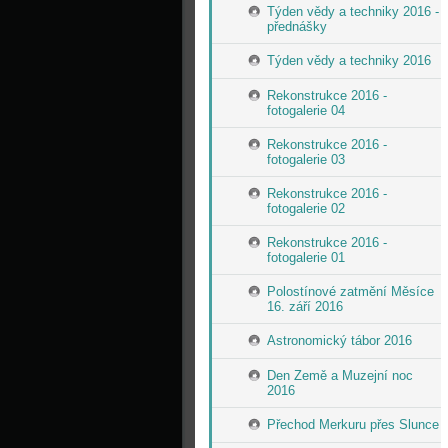
Týden vědy a techniky 2016 -
přednášky
Týden vědy a techniky 2016
Rekonstrukce 2016 -
fotogalerie 04
Rekonstrukce 2016 -
fotogalerie 03
Rekonstrukce 2016 -
fotogalerie 02
Rekonstrukce 2016 -
fotogalerie 01
Polostínové zatmění Měsíce
16. září 2016
Astronomický tábor 2016
Den Země a Muzejní noc
2016
Přechod Merkuru přes Slunce