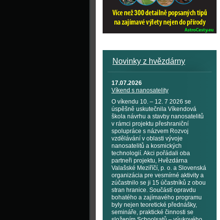
Novinky z hvězdárny
17.07.2026
Víkend s nanosatelity
O víkendu 10. – 12. 7 2026 se
úspěšně uskutečnila Víkendová
škola návrhu a stavby nanosatelitů
v rámci projektu přeshraniční
spolupráce s názvem Rozvoj
vzdělávání v oblasti vývoje
nanosatelitů a kosmických
technologií. Akci pořádali oba
partneři projektu, Hvězdárna
Valašské Meziříčí, p. o. a Slovenská
organizácia pre vesmírné aktivity a
zúčastnilo se ji 15 účastníků z obou
stran hranice. Součástí opravdu
bohatého a zajímavého programu
byly nejen teoretické přednášky,
semináře, praktické činnosti se
složením Schoolsatů – výukového