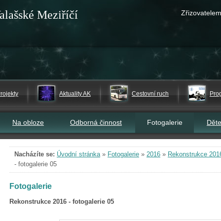
alašské Meziříčí
Zřizovatelem
rojekty
Aktuality AK
Cestovní ruch
Pro
Na obloze
Odborná činnost
Fotogalerie
Dět
Nacházíte se:
Úvodní stránka
»
Fotogalerie
»
2016
»
Rekonstrukce 2016 
- fotogalerie 05
Fotogalerie
Rekonstrukce 2016 - fotogalerie 05