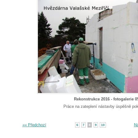
Rekonstrukce 2016 - fotogalerie 0
Práce na zateplení nástavby úspěšně pok
«« Předchozí
Ná
6
7
8
9
10