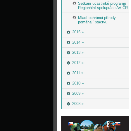
Setkání účastníků programu
Regionální spolupráce AV ČR
Mladí ochránci přírody
pomáhají ptactvu
2015 »
2014 »
2013 »
2012 »
2011 »
2010 »
2009 »
2008 »