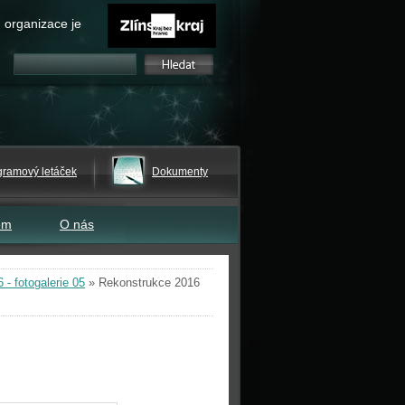
 organizace je
gramový letáček
Dokumenty
em
O nás
- fotogalerie 05
»
Rekonstrukce 2016