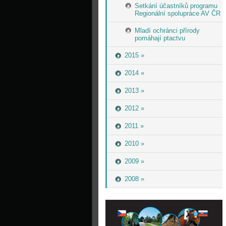
Setkání účastníků programu
Regionální spolupráce AV ČR
Mladí ochránci přírody
pomáhají ptactvu
2015 »
2014 »
2013 »
2012 »
2011 »
2010 »
2009 »
2008 »