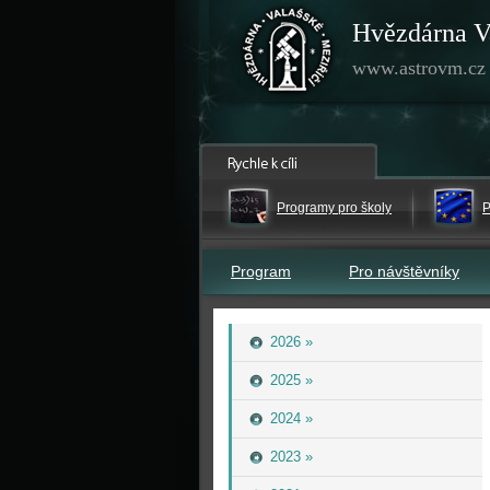
Hvězdárna V
www.astrovm.cz
Programy pro školy
P
Program
Pro návštěvníky
2026 »
2025 »
2024 »
2023 »