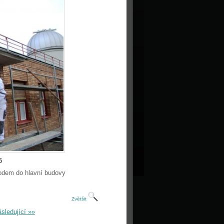
5
hodem do hlavní budovy
Zvětšit
sledující »»