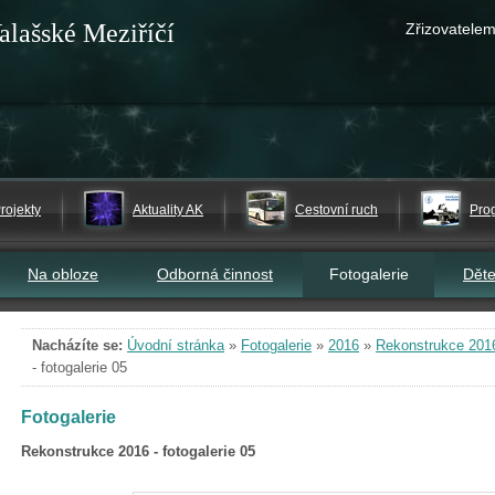
alašské Meziříčí
Zřizovatelem
rojekty
Aktuality AK
Cestovní ruch
Pro
Na obloze
Odborná činnost
Fotogalerie
Dět
Nacházíte se:
Úvodní stránka
»
Fotogalerie
»
2016
»
Rekonstrukce 2016 
- fotogalerie 05
Fotogalerie
Rekonstrukce 2016 - fotogalerie 05