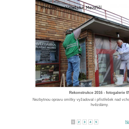
Rekonstrukce 2016 - fotogalerie 0
Nezbytnou opravu omítky vyžadoval i přístřešek nad vc
hvězdárny.
Ná
1
2
3
4
5