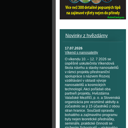
Novinky z hvězdárny
17.07.2026
Víkend s nanosatelity
O víkendu 10. – 12. 7 2026 se
úspěšně uskutečnila Víkendová
škola návrhu a stavby nanosatelitů
v rámci projektu přeshraniční
spolupráce s názvem Rozvoj
vzdělávání v oblasti vývoje
nanosatelitů a kosmických
technologií. Akci pořádali oba
partneři projektu, Hvězdárna
Valašské Meziříčí, p. o. a Slovenská
organizácia pre vesmírné aktivity a
zúčastnilo se ji 15 účastníků z obou
stran hranice. Součástí opravdu
bohatého a zajímavého programu
byly nejen teoretické přednášky,
semináře, praktické činnosti se
složením Schoolsatů – výukového