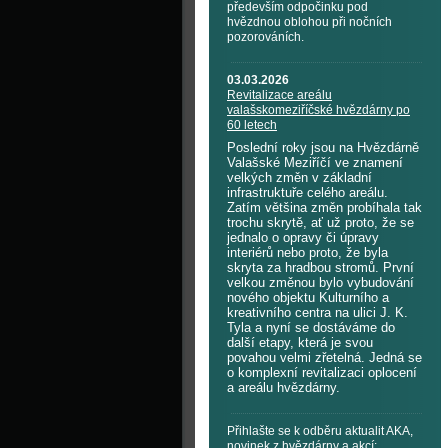
především odpočinku pod
hvězdnou oblohou při nočních
pozorováních.
03.03.2026
Revitalizace areálu
valašskomeziříčské hvězdárny po
60 letech
Poslední roky jsou na Hvězdárně
Valašské Meziříčí ve znamení
velkých změn v základní
infrastruktuře celého areálu.
Zatím většina změn probíhala tak
trochu skrytě, ať už proto, že se
jednalo o opravy či úpravy
interiérů nebo proto, že byla
skryta za hradbou stromů. První
velkou změnou bylo vybudování
nového objektu Kulturního a
kreativního centra na ulici J. K.
Tyla a nyní se dostáváme do
další etapy, která je svou
povahou velmi zřetelná. Jedná se
o komplexní revitalizaci oplocení
a areálu hvězdárny.
Přihlašte se k odběru aktualit AKA,
novinek z hvězdárny a akcí: