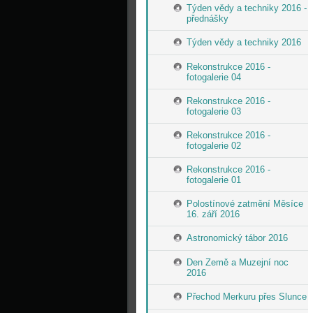
Týden vědy a techniky 2016 -
přednášky
Týden vědy a techniky 2016
Rekonstrukce 2016 -
fotogalerie 04
Rekonstrukce 2016 -
fotogalerie 03
Rekonstrukce 2016 -
fotogalerie 02
Rekonstrukce 2016 -
fotogalerie 01
Polostínové zatmění Měsíce
16. září 2016
Astronomický tábor 2016
Den Země a Muzejní noc
2016
Přechod Merkuru přes Slunce