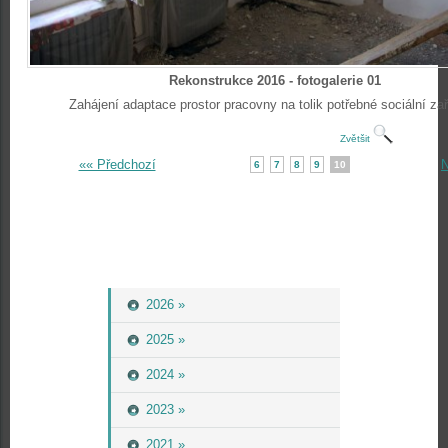
Rekonstrukce 2016 - fotogalerie 01
Zahájení adaptace prostor pracovny na tolik potřebné sociální zař
Zvětšit
«« Předchozí
N
6
7
8
9
10
2026 »
2025 »
2024 »
2023 »
2021 »