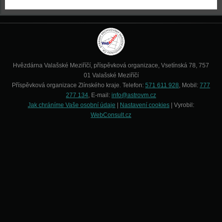
Hvězdárna Valašské Meziříčí, příspěvková organizace, Vsetínská 78, 757
01 Valašské Meziříčí
Příspěvková organizace Zlínského kraje. Telefon:
571 611 928
, Mobil:
777
277 134
, E-mail:
info@astrovm.cz
Jak chráníme Vaše osobní údaje
|
Nastavení cookies
| Vyrobil:
WebConsult.cz