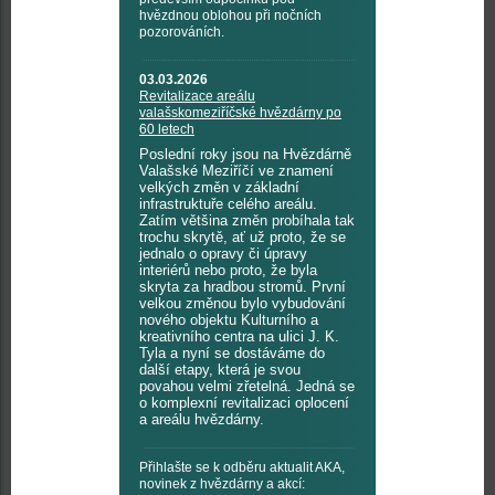
hvězdnou oblohou při nočních
pozorováních.
03.03.2026
Revitalizace areálu
valašskomeziříčské hvězdárny po
60 letech
Poslední roky jsou na Hvězdárně
Valašské Meziříčí ve znamení
velkých změn v základní
infrastruktuře celého areálu.
Zatím většina změn probíhala tak
trochu skrytě, ať už proto, že se
jednalo o opravy či úpravy
interiérů nebo proto, že byla
skryta za hradbou stromů. První
velkou změnou bylo vybudování
nového objektu Kulturního a
kreativního centra na ulici J. K.
Tyla a nyní se dostáváme do
další etapy, která je svou
povahou velmi zřetelná. Jedná se
o komplexní revitalizaci oplocení
a areálu hvězdárny.
Přihlašte se k odběru aktualit AKA,
novinek z hvězdárny a akcí: