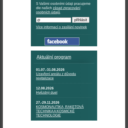
S Vašimi osobními údaji pracujeme
dle našich
zásad zpracování
osobních údajů
.
Více informací o zasílání novinek
Aktuální program
01.07.-31.08.2026
Uzavření areálu z důvodu
revitalizace
12.08.2026
Hvězdný duel
27.-29.11.2026
KOSMONAUTIKA, RAKETOVÁ
TECHNIKA A KOSMICKÉ
TECHNOLOGIE