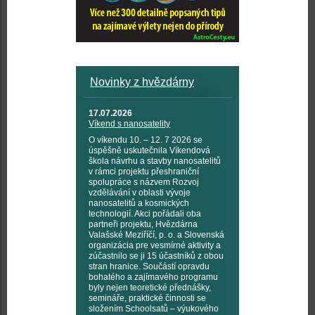
Novinky z hvězdárny
17.07.2026
Víkend s nanosatelity
O víkendu 10. – 12. 7 2026 se
úspěšně uskutečnila Víkendová
škola návrhu a stavby nanosatelitů
v rámci projektu přeshraniční
spolupráce s názvem Rozvoj
vzdělávání v oblasti vývoje
nanosatelitů a kosmických
technologií. Akci pořádali oba
partneři projektu, Hvězdárna
Valašské Meziříčí, p. o. a Slovenská
organizácia pre vesmírné aktivity a
zúčastnilo se ji 15 účastníků z obou
stran hranice. Součástí opravdu
bohatého a zajímavého programu
byly nejen teoretické přednášky,
semináře, praktické činnosti se
složením Schoolsatů – výukového