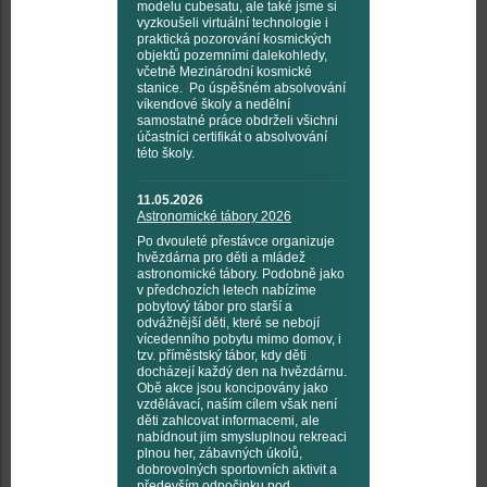
modelu cubesatu, ale také jsme si
vyzkoušeli virtuální technologie i
praktická pozorování kosmických
objektů pozemními dalekohledy,
včetně Mezinárodní kosmické
stanice. Po úspěšném absolvování
víkendové školy a nedělní
samostatné práce obdrželi všichni
účastníci certifikát o absolvování
této školy.
11.05.2026
Astronomické tábory 2026
Po dvouleté přestávce organizuje
hvězdárna pro děti a mládež
astronomické tábory. Podobně jako
v předchozích letech nabízíme
pobytový tábor pro starší a
odvážnější děti, které se nebojí
vícedenního pobytu mimo domov, i
tzv. příměstský tábor, kdy děti
docházejí každý den na hvězdárnu.
Obě akce jsou koncipovány jako
vzdělávací, naším cílem však není
děti zahlcovat informacemi, ale
nabídnout jim smysluplnou rekreaci
plnou her, zábavných úkolů,
dobrovolných sportovních aktivit a
především odpočinku pod