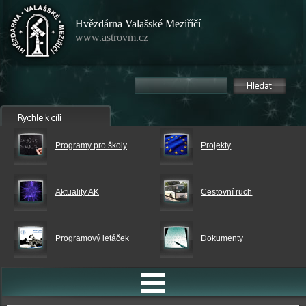
Hvězdárna Valašské Meziříčí
www.astrovm.cz
Programy pro školy
Projekty
Aktuality AK
Cestovní ruch
Programový letáček
Dokumenty