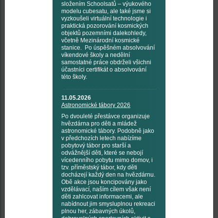
složením Schoolsatů – výukového
modelu cubesatu, ale také jsme si
vyzkoušeli virtuální technologie i
praktická pozorování kosmických
objektů pozemními dalekohledy,
včetně Mezinárodní kosmické
stanice. Po úspěšném absolvování
víkendové školy a nedělní
samostatné práce obdrželi všichni
účastníci certifikát o absolvování
této školy.
11.05.2026
Astronomické tábory 2026
Po dvouleté přestávce organizuje
hvězdárna pro děti a mládež
astronomické tábory. Podobně jako
v předchozích letech nabízíme
pobytový tábor pro starší a
odvážnější děti, které se nebojí
vícedenního pobytu mimo domov, i
tzv. příměstský tábor, kdy děti
docházejí každý den na hvězdárnu.
Obě akce jsou koncipovány jako
vzdělávací, naším cílem však není
děti zahlcovat informacemi, ale
nabídnout jim smysluplnou rekreaci
plnou her, zábavných úkolů,