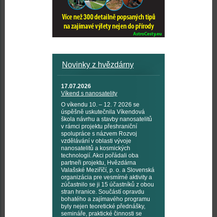
Novinky z hvězdárny
17.07.2026
Víkend s nanosatelity
O víkendu 10. – 12. 7 2026 se
úspěšně uskutečnila Víkendová
škola návrhu a stavby nanosatelitů
v rámci projektu přeshraniční
spolupráce s názvem Rozvoj
vzdělávání v oblasti vývoje
nanosatelitů a kosmických
technologií. Akci pořádali oba
partneři projektu, Hvězdárna
Valašské Meziříčí, p. o. a Slovenská
organizácia pre vesmírné aktivity a
zúčastnilo se ji 15 účastníků z obou
stran hranice. Součástí opravdu
bohatého a zajímavého programu
byly nejen teoretické přednášky,
semináře, praktické činnosti se