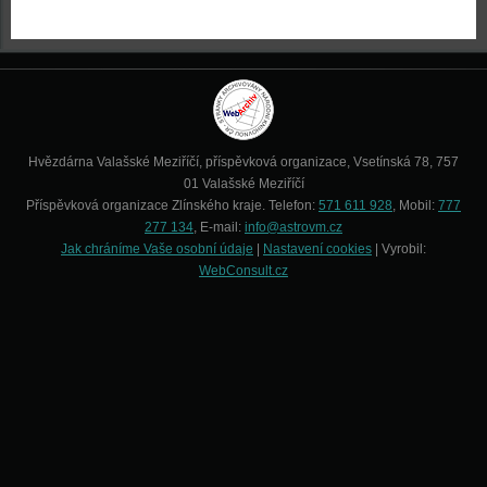
Hvězdárna Valašské Meziříčí, příspěvková organizace, Vsetínská 78, 757
01 Valašské Meziříčí
Příspěvková organizace Zlínského kraje. Telefon:
571 611 928
, Mobil:
777
277 134
, E-mail:
info@astrovm.cz
Jak chráníme Vaše osobní údaje
|
Nastavení cookies
| Vyrobil:
WebConsult.cz