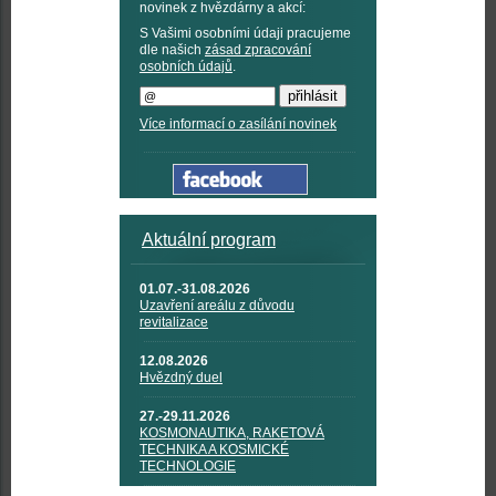
novinek z hvězdárny a akcí:
S Vašimi osobními údaji pracujeme
dle našich
zásad zpracování
osobních údajů
.
Více informací o zasílání novinek
Aktuální program
01.07.-31.08.2026
Uzavření areálu z důvodu
revitalizace
12.08.2026
Hvězdný duel
27.-29.11.2026
KOSMONAUTIKA, RAKETOVÁ
TECHNIKA A KOSMICKÉ
TECHNOLOGIE