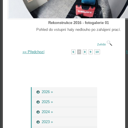
Rekonstrukce 2016 - fotogalerie 01
Pohled do vstupní haly nedlouho po zahájení prací.
Zvětšit
«« Předchozí
N
6
7
8
9
10
2026 »
2025 »
2024 »
2023 »