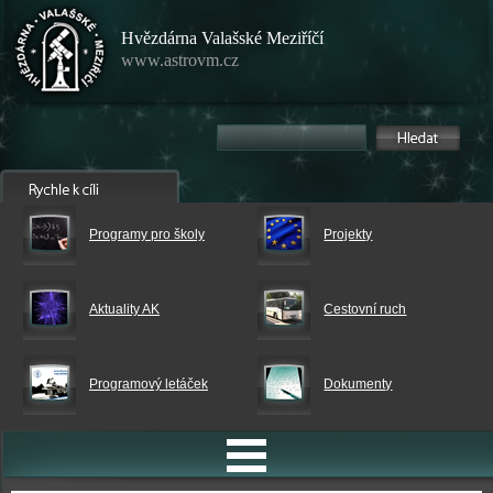
Hvězdárna Valašské Meziříčí
www.astrovm.cz
Programy pro školy
Projekty
Aktuality AK
Cestovní ruch
Programový letáček
Dokumenty