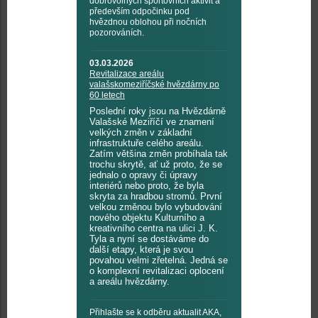
dobrovolných sportovních aktivit a
především odpočinku pod
hvězdnou oblohou při nočních
pozorováních.
03.03.2026
Revitalizace areálu
valašskomeziříčské hvězdárny po
60 letech
Poslední roky jsou na Hvězdárně
Valašské Meziříčí ve znamení
velkých změn v základní
infrastruktuře celého areálu.
Zatím většina změn probíhala tak
trochu skrytě, ať už proto, že se
jednalo o opravy či úpravy
interiérů nebo proto, že byla
skryta za hradbou stromů. První
velkou změnou bylo vybudování
nového objektu Kulturního a
kreativního centra na ulici J. K.
Tyla a nyní se dostáváme do
další etapy, která je svou
povahou velmi zřetelná. Jedná se
o komplexní revitalizaci oplocení
a areálu hvězdárny.
Přihlašte se k odběru aktualit AKA,