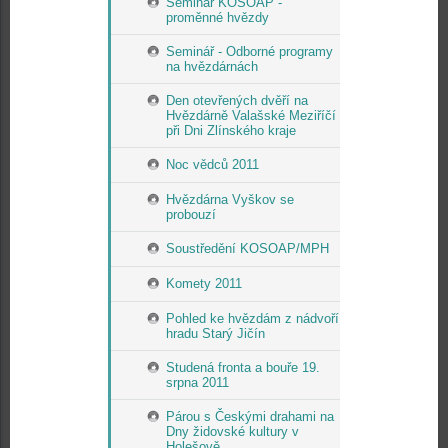
Seminář KOSOAP -
proměnné hvězdy
Seminář - Odborné programy
na hvězdárnách
Den otevřených dvěří na
Hvězdárně Valašské Meziříčí
při Dni Zlínského kraje
Noc vědců 2011
Hvězdárna Vyškov se
probouzí
Soustředění KOSOAP/MPH
Komety 2011
Pohled ke hvězdám z nádvoří
hradu Starý Jičín
Studená fronta a bouře 19.
srpna 2011
Párou s Českými drahami na
Dny židovské kultury v
Holešově