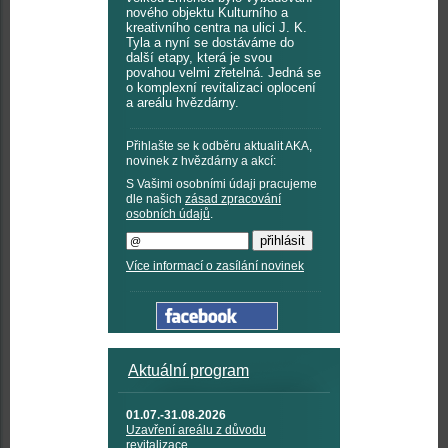
nového objektu Kulturního a
kreativního centra na ulici J. K.
Tyla a nyní se dostáváme do
další etapy, která je svou
povahou velmi zřetelná. Jedná se
o komplexní revitalizaci oplocení
a areálu hvězdárny.
Přihlašte se k odběru aktualit AKA,
novinek z hvězdárny a akcí:
S Vašimi osobními údaji pracujeme
dle našich
zásad zpracování
osobních údajů
.
Více informací o zasílání novinek
Aktuální program
01.07.-31.08.2026
Uzavření areálu z důvodu
revitalizace