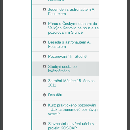
Jeden den s astronautem A.
Feustelem
Párou s Českými drahami do
Velkých Karlovic na pouť a za
pozorováním Slunce
Beseda s astronautem A.
Feustelem
Pozorování 'Tři Studně'
Studijní cesta po
hvězdárnách
Zatmění Měsíce 15. června
2011
Den dětí
Kurz praktického pozorování
– Jak astronomové poznávají
vesmír
Slavnostní otevření učebny -
projekt KOSOAP