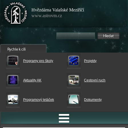
Hvězdárna Valašské Meziříčí
www.astrovm.cz
Programy pro školy
Projekty
Aktuality AK
Cestovní ruch
Programový letáček
Dokumenty