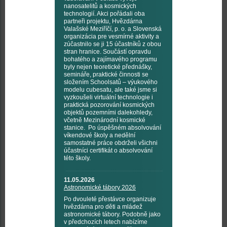
nanosatelitů a kosmických
technologií. Akci pořádali oba
partneři projektu, Hvězdárna
Valašské Meziříčí, p. o. a Slovenská
organizácia pre vesmírné aktivity a
zúčastnilo se ji 15 účastníků z obou
stran hranice. Součástí opravdu
bohatého a zajímavého programu
byly nejen teoretické přednášky,
semináře, praktické činnosti se
složením Schoolsatů – výukového
modelu cubesatu, ale také jsme si
vyzkoušeli virtuální technologie i
praktická pozorování kosmických
objektů pozemními dalekohledy,
včetně Mezinárodní kosmické
stanice. Po úspěšném absolvování
víkendové školy a nedělní
samostatné práce obdrželi všichni
účastníci certifikát o absolvování
této školy.
11.05.2026
Astronomické tábory 2026
Po dvouleté přestávce organizuje
hvězdárna pro děti a mládež
astronomické tábory. Podobně jako
v předchozích letech nabízíme