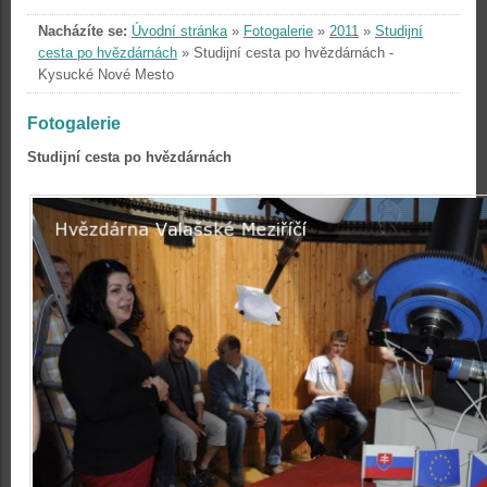
Nacházíte se:
Úvodní stránka
»
Fotogalerie
»
2011
»
Studijní
cesta po hvězdárnách
»
Studijní cesta po hvězdárnách -
Kysucké Nové Mesto
Fotogalerie
Studijní cesta po hvězdárnách