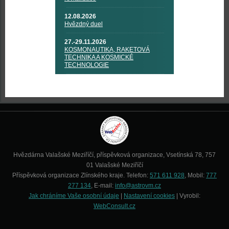
12.08.2026
Hvězdný duel
27.-29.11.2026
KOSMONAUTIKA, RAKETOVÁ
TECHNIKA A KOSMICKÉ
TECHNOLOGIE
Hvězdárna Valašské Meziříčí, příspěvková organizace, Vsetínská 78, 757
01 Valašské Meziříčí
Příspěvková organizace Zlínského kraje. Telefon:
571 611 928
, Mobil:
777
277 134
, E-mail:
info@astrovm.cz
Jak chráníme Vaše osobní údaje
|
Nastavení cookies
| Vyrobil:
WebConsult.cz