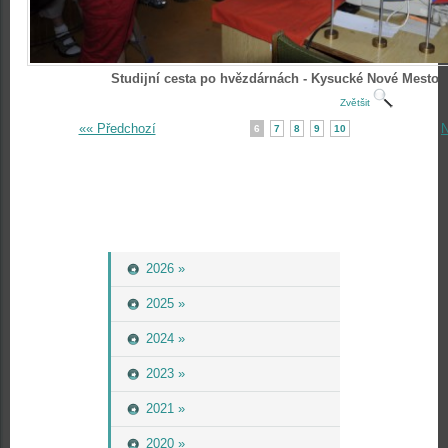
Studijní cesta po hvězdárnách - Kysucké Nové Mesto
Zvětšit
«« Předchozí
N
6
7
8
9
10
2026 »
2025 »
2024 »
2023 »
2021 »
2020 »