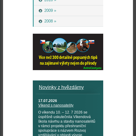
2009 »
2008 »
Novinky z hvězdárny
17.07.2026
Víkend s nanosatelity
O víkendu 10. – 12. 7 2026 se
úspěšně uskutečnila Víkendová
škola návrhu a stavby nanosatelitů
v rámci projektu přeshraniční
spolupráce s názvem Rozvoj
vzdělávání v oblasti vývoje