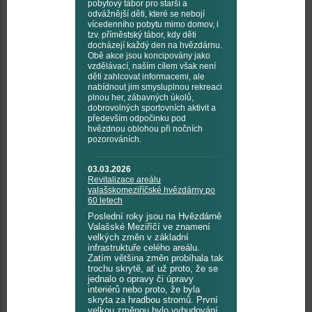
pobytový tábor pro starší a
odvážnější děti, které se nebojí
vícedenního pobytu mimo domov, i
tzv. příměstský tábor, kdy děti
docházejí každý den na hvězdárnu.
Obě akce jsou koncipovány jako
vzdělávací, naším cílem však není
děti zahlcovat informacemi, ale
nabídnout jim smysluplnou rekreaci
plnou her, zábavných úkolů,
dobrovolných sportovních aktivit a
především odpočinku pod
hvězdnou oblohou při nočních
pozorováních.
03.03.2026
Revitalizace areálu
valašskomeziříčské hvězdárny po
60 letech
Poslední roky jsou na Hvězdárně
Valašské Meziříčí ve znamení
velkých změn v základní
infrastruktuře celého areálu.
Zatím většina změn probíhala tak
trochu skrytě, ať už proto, že se
jednalo o opravy či úpravy
interiérů nebo proto, že byla
skryta za hradbou stromů. První
velkou změnou bylo vybudování