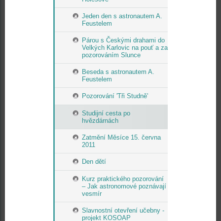
Jeden den s astronautem A.
Feustelem
Párou s Českými drahami do
Velkých Karlovic na pouť a za
pozorováním Slunce
Beseda s astronautem A.
Feustelem
Pozorování 'Tři Studně'
Studijní cesta po
hvězdárnách
Zatmění Měsíce 15. června
2011
Den dětí
Kurz praktického pozorování
– Jak astronomové poznávají
vesmír
Slavnostní otevření učebny -
projekt KOSOAP