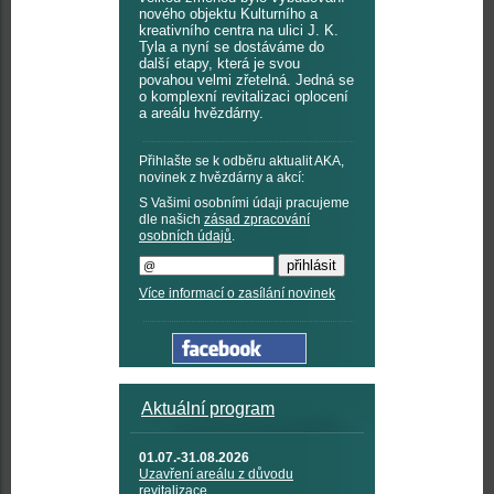
nového objektu Kulturního a
kreativního centra na ulici J. K.
Tyla a nyní se dostáváme do
další etapy, která je svou
povahou velmi zřetelná. Jedná se
o komplexní revitalizaci oplocení
a areálu hvězdárny.
Přihlašte se k odběru aktualit AKA,
novinek z hvězdárny a akcí:
S Vašimi osobními údaji pracujeme
dle našich
zásad zpracování
osobních údajů
.
Více informací o zasílání novinek
Aktuální program
01.07.-31.08.2026
Uzavření areálu z důvodu
revitalizace