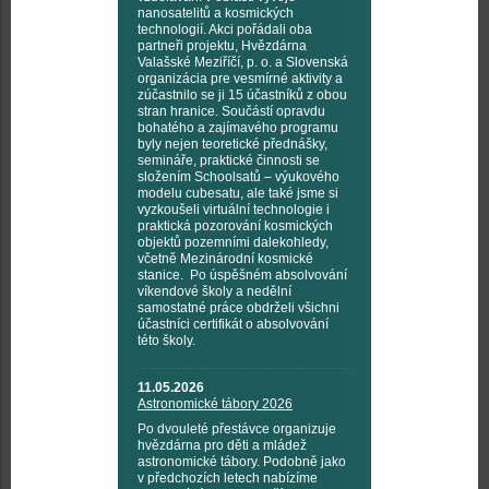
nanosatelitů a kosmických
technologií. Akci pořádali oba
partneři projektu, Hvězdárna
Valašské Meziříčí, p. o. a Slovenská
organizácia pre vesmírné aktivity a
zúčastnilo se ji 15 účastníků z obou
stran hranice. Součástí opravdu
bohatého a zajímavého programu
byly nejen teoretické přednášky,
semináře, praktické činnosti se
složením Schoolsatů – výukového
modelu cubesatu, ale také jsme si
vyzkoušeli virtuální technologie i
praktická pozorování kosmických
objektů pozemními dalekohledy,
včetně Mezinárodní kosmické
stanice. Po úspěšném absolvování
víkendové školy a nedělní
samostatné práce obdrželi všichni
účastníci certifikát o absolvování
této školy.
11.05.2026
Astronomické tábory 2026
Po dvouleté přestávce organizuje
hvězdárna pro děti a mládež
astronomické tábory. Podobně jako
v předchozích letech nabízíme