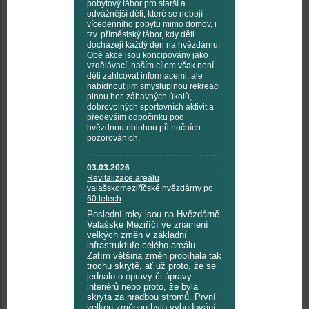
pobytový tábor pro starší a
odvážnější děti, které se nebojí
vícedenního pobytu mimo domov, i
tzv. příměstský tábor, kdy děti
docházejí každý den na hvězdárnu.
Obě akce jsou koncipovány jako
vzdělávací, naším cílem však není
děti zahlcovat informacemi, ale
nabídnout jim smysluplnou rekreaci
plnou her, zábavných úkolů,
dobrovolných sportovních aktivit a
především odpočinku pod
hvězdnou oblohou při nočních
pozorováních.
03.03.2026
Revitalizace areálu
valašskomeziříčské hvězdárny po
60 letech
Poslední roky jsou na Hvězdárně
Valašské Meziříčí ve znamení
velkých změn v základní
infrastruktuře celého areálu.
Zatím většina změn probíhala tak
trochu skrytě, ať už proto, že se
jednalo o opravy či úpravy
interiérů nebo proto, že byla
skryta za hradbou stromů. První
velkou změnou bylo vybudování