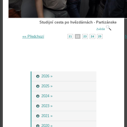
Studijní cesta po hvězdárnách - Partizánske
Zvětšit
«« Předchozí
N
21
22
23
24
25
2026 »
2025 »
2024 »
2023 »
2021 »
2020 »