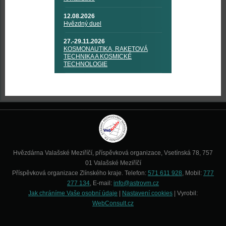
12.08.2026
Hvězdný duel
27.-29.11.2026
KOSMONAUTIKA, RAKETOVÁ
TECHNIKA A KOSMICKÉ
TECHNOLOGIE
Hvězdárna Valašské Meziříčí, příspěvková organizace, Vsetínská 78, 757
01 Valašské Meziříčí
Příspěvková organizace Zlínského kraje. Telefon:
571 611 928
, Mobil:
777
277 134
, E-mail:
info@astrovm.cz
Jak chráníme Vaše osobní údaje
|
Nastavení cookies
| Vyrobil:
WebConsult.cz