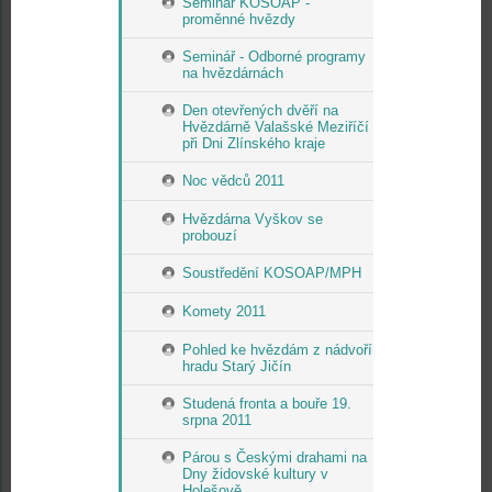
Seminář KOSOAP -
proměnné hvězdy
Seminář - Odborné programy
na hvězdárnách
Den otevřených dvěří na
Hvězdárně Valašské Meziříčí
při Dni Zlínského kraje
Noc vědců 2011
Hvězdárna Vyškov se
probouzí
Soustředění KOSOAP/MPH
Komety 2011
Pohled ke hvězdám z nádvoří
hradu Starý Jičín
Studená fronta a bouře 19.
srpna 2011
Párou s Českými drahami na
Dny židovské kultury v
Holešově