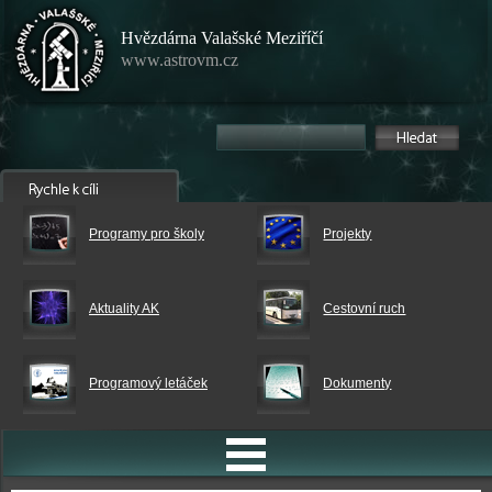
Hvězdárna Valašské Meziříčí
www.astrovm.cz
Programy pro školy
Projekty
Aktuality AK
Cestovní ruch
Programový letáček
Dokumenty