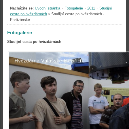
Nacházíte se:
Úvodní stránka
»
Fotogalerie
»
2011
»
Studijní
cesta po hvězdárnách
»
Studijní cesta po hvězdárnách -
Partizánske
Fotogalerie
Studijní cesta po hvězdárnách