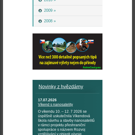
2009 »
2008 »
Novinky z hvězdárny
17.07.2026
Víkend s nanosatelity
O víkendu 10. – 12. 7 2026 se
úspěšně uskutečnila Víkendová
škola návrhu a stavby nanosatelitů
v rámci projektu přeshraniční
spolupráce s názvem Rozvoj
vzdělávání v oblasti vývoje