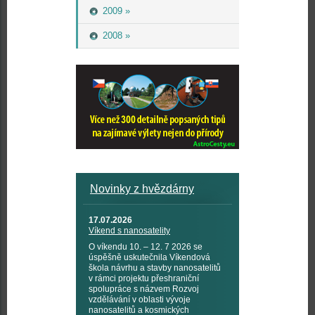
2009 »
2008 »
Novinky z hvězdárny
17.07.2026
Víkend s nanosatelity
O víkendu 10. – 12. 7 2026 se
úspěšně uskutečnila Víkendová
škola návrhu a stavby nanosatelitů
v rámci projektu přeshraniční
spolupráce s názvem Rozvoj
vzdělávání v oblasti vývoje
nanosatelitů a kosmických