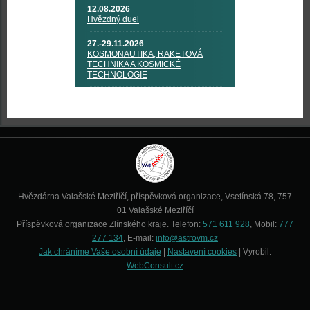
12.08.2026
Hvězdný duel
27.-29.11.2026
KOSMONAUTIKA, RAKETOVÁ
TECHNIKA A KOSMICKÉ
TECHNOLOGIE
Hvězdárna Valašské Meziříčí, příspěvková organizace, Vsetínská 78, 757
01 Valašské Meziříčí
Příspěvková organizace Zlínského kraje. Telefon:
571 611 928
, Mobil:
777
277 134
, E-mail:
info@astrovm.cz
Jak chráníme Vaše osobní údaje
|
Nastavení cookies
| Vyrobil:
WebConsult.cz