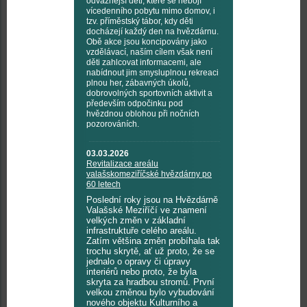
odvážnější děti, které se nebojí
vícedenního pobytu mimo domov, i
tzv. příměstský tábor, kdy děti
docházejí každý den na hvězdárnu.
Obě akce jsou koncipovány jako
vzdělávací, naším cílem však není
děti zahlcovat informacemi, ale
nabídnout jim smysluplnou rekreaci
plnou her, zábavných úkolů,
dobrovolných sportovních aktivit a
především odpočinku pod
hvězdnou oblohou při nočních
pozorováních.
03.03.2026
Revitalizace areálu
valašskomeziříčské hvězdárny po
60 letech
Poslední roky jsou na Hvězdárně
Valašské Meziříčí ve znamení
velkých změn v základní
infrastruktuře celého areálu.
Zatím většina změn probíhala tak
trochu skrytě, ať už proto, že se
jednalo o opravy či úpravy
interiérů nebo proto, že byla
skryta za hradbou stromů. První
velkou změnou bylo vybudování
nového objektu Kulturního a