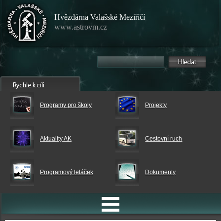
Hvězdárna Valašské Meziříčí
www.astrovm.cz
Programy pro školy
Projekty
Aktuality AK
Cestovní ruch
Programový letáček
Dokumenty