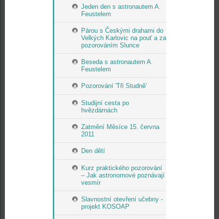
Jeden den s astronautem A.
Feustelem
Párou s Českými drahami do
Velkých Karlovic na pouť a za
pozorováním Slunce
Beseda s astronautem A.
Feustelem
Pozorování 'Tři Studně'
Studijní cesta po
hvězdárnách
Zatmění Měsíce 15. června
2011
Den dětí
Kurz praktického pozorování
– Jak astronomové poznávají
vesmír
Slavnostní otevření učebny -
projekt KOSOAP