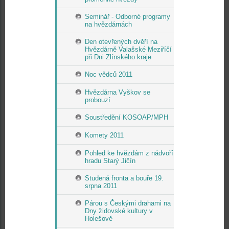
Seminář - Odborné programy
na hvězdárnách
Den otevřených dvěří na
Hvězdárně Valašské Meziříčí
při Dni Zlínského kraje
Noc vědců 2011
Hvězdárna Vyškov se
probouzí
Soustředění KOSOAP/MPH
Komety 2011
Pohled ke hvězdám z nádvoří
hradu Starý Jičín
Studená fronta a bouře 19.
srpna 2011
Párou s Českými drahami na
Dny židovské kultury v
Holešově