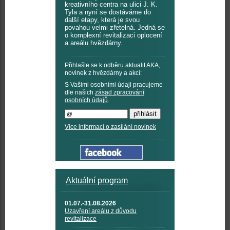
kreativního centra na ulici J. K.
Tyla a nyní se dostáváme do
další etapy, která je svou
povahou velmi zřetelná. Jedná se
o komplexní revitalizaci oplocení
a areálu hvězdárny.
Přihlašte se k odběru aktualit AKA,
novinek z hvězdárny a akcí:
S Vašimi osobními údaji pracujeme
dle našich
zásad zpracování
osobních údajů
.
Více informací o zasílání novinek
Aktuální program
01.07.-31.08.2026
Uzavření areálu z důvodu
revitalizace