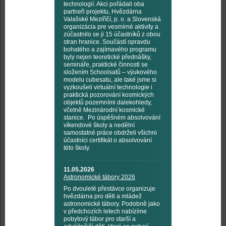
technologií. Akci pořádali oba
partneři projektu, Hvězdárna
Valašské Meziříčí, p. o. a Slovenská
organizácia pre vesmírné aktivity a
zúčastnilo se ji 15 účastníků z obou
stran hranice. Součástí opravdu
bohatého a zajímavého programu
byly nejen teoretické přednášky,
semináře, praktické činnosti se
složením Schoolsatů – výukového
modelu cubesatu, ale také jsme si
vyzkoušeli virtuální technologie i
praktická pozorování kosmických
objektů pozemními dalekohledy,
včetně Mezinárodní kosmické
stanice. Po úspěšném absolvování
víkendové školy a nedělní
samostatné práce obdrželi všichni
účastníci certifikát o absolvování
této školy.
11.05.2026
Astronomické tábory 2026
Po dvouleté přestávce organizuje
hvězdárna pro děti a mládež
astronomické tábory. Podobně jako
v předchozích letech nabízíme
pobytový tábor pro starší a