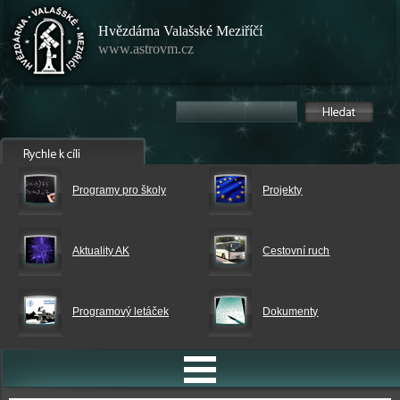
Hvězdárna Valašské Meziříčí
www.astrovm.cz
Programy pro školy
Projekty
Aktuality AK
Cestovní ruch
Programový letáček
Dokumenty