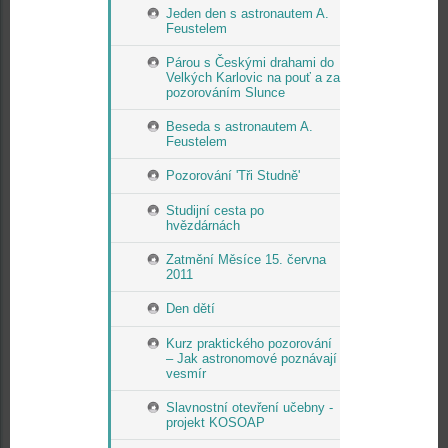
Jeden den s astronautem A.
Feustelem
Párou s Českými drahami do
Velkých Karlovic na pouť a za
pozorováním Slunce
Beseda s astronautem A.
Feustelem
Pozorování 'Tři Studně'
Studijní cesta po
hvězdárnách
Zatmění Měsíce 15. června
2011
Den dětí
Kurz praktického pozorování
– Jak astronomové poznávají
vesmír
Slavnostní otevření učebny -
projekt KOSOAP