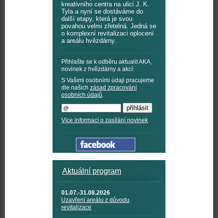
kreativního centra na ulici J. K.
Tyla a nyní se dostáváme do
další etapy, která je svou
povahou velmi zřetelná. Jedná se
o komplexní revitalizaci oplocení
a areálu hvězdárny.
Přihlašte se k odběru aktualit AKA,
novinek z hvězdárny a akcí:
S Vašimi osobními údaji pracujeme
dle našich
zásad zpracování
osobních údajů
.
Více informací o zasílání novinek
Aktuální program
01.07.-31.08.2026
Uzavření areálu z důvodu
revitalizace