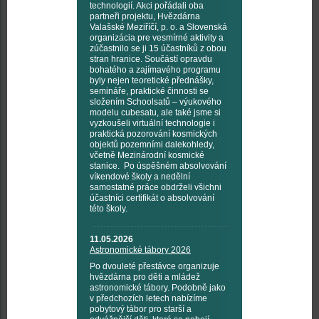
technologií. Akci pořádali oba
partneři projektu, Hvězdárna
Valašské Meziříčí, p. o. a Slovenská
organizácia pre vesmírné aktivity a
zúčastnilo se ji 15 účastníků z obou
stran hranice. Součástí opravdu
bohatého a zajímavého programu
byly nejen teoretické přednášky,
semináře, praktické činnosti se
složením Schoolsatů – výukového
modelu cubesatu, ale také jsme si
vyzkoušeli virtuální technologie i
praktická pozorování kosmických
objektů pozemními dalekohledy,
včetně Mezinárodní kosmické
stanice. Po úspěšném absolvování
víkendové školy a nedělní
samostatné práce obdrželi všichni
účastníci certifikát o absolvování
této školy.
11.05.2026
Astronomické tábory 2026
Po dvouleté přestávce organizuje
hvězdárna pro děti a mládež
astronomické tábory. Podobně jako
v předchozích letech nabízíme
pobytový tábor pro starší a