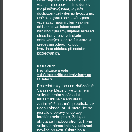
odvážnější děti, které se nebojí
vícedenního pobytu mimo domov, i
tzv. příměstský tábor, kdy děti
docházejí každý den na hvězdárnu.
Obě akce jsou koncipovány jako
vzdělávací, naším cílem však není
děti zahlcovat informacemi, ale
nabídnout jim smysluplnou rekreaci
plnou her, zábavných úkolů,
dobrovolných sportovních aktivit a
především odpočinku pod
hvězdnou oblohou při nočních
pozorováních.
03.03.2026
Revitalizace areálu
valašskomeziříčské hvězdárny po
60 letech
Poslední roky jsou na Hvězdárně
Valašské Meziříčí ve znamení
velkých změn v základní
infrastruktuře celého areálu.
Zatím většina změn probíhala tak
trochu skrytě, ať už proto, že se
jednalo o opravy či úpravy
interiérů nebo proto, že byla
skryta za hradbou stromů. První
velkou změnou bylo vybudování
nového objektu Kulturního a