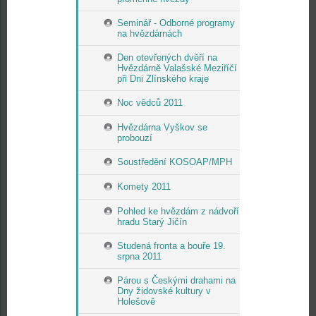
Seminář - Odborné programy
na hvězdárnách
Den otevřených dvěří na
Hvězdárně Valašské Meziříčí
při Dni Zlínského kraje
Noc vědců 2011
Hvězdárna Vyškov se
probouzí
Soustředění KOSOAP/MPH
Komety 2011
Pohled ke hvězdám z nádvoří
hradu Starý Jičín
Studená fronta a bouře 19.
srpna 2011
Párou s Českými drahami na
Dny židovské kultury v
Holešově