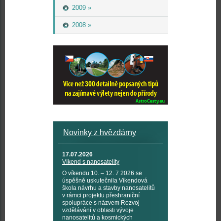
2009 »
2008 »
Novinky z hvězdárny
17.07.2026
Víkend s nanosatelity
O víkendu 10. – 12. 7 2026 se
úspěšně uskutečnila Víkendová
škola návrhu a stavby nanosatelitů
v rámci projektu přeshraniční
spolupráce s názvem Rozvoj
vzdělávání v oblasti vývoje
nanosatelitů a kosmických