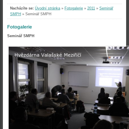
Nacházíte se:
Úvodní stránka
»
Fotogalerie
»
2011
»
Seminář
SMPH
»
Seminář SMPH
Fotogalerie
Seminář SMPH