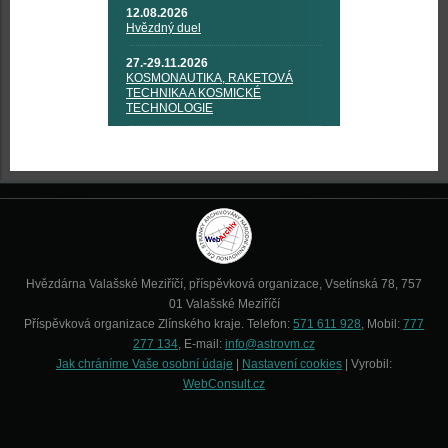
12.08.2026
Hvězdný duel
27.-29.11.2026
KOSMONAUTIKA, RAKETOVÁ
TECHNIKA A KOSMICKÉ
TECHNOLOGIE
Hvězdárna Valašské Meziříčí, příspěvková organizace, Vsetínská 78, 757
01 Valašské Meziříčí
Příspěvková organizace Zlínského kraje. Telefon:
571 611 928
, Mobil:
777
277 134
, E-mail:
info@astrovm.cz
Jak chráníme Vaše osobní údaje
|
Nastavení cookies
| Vyrobil:
WebConsult.cz