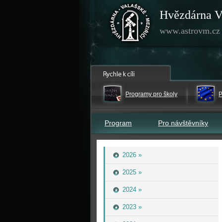
Hvězdárna V
www.astrovm.cz
Programy pro školy
P
Program
Pro návštěvníky
2026 »
2025 »
2024 »
2023 »