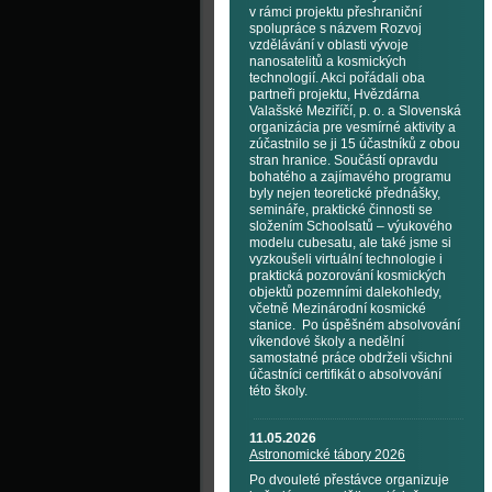
v rámci projektu přeshraniční
spolupráce s názvem Rozvoj
vzdělávání v oblasti vývoje
nanosatelitů a kosmických
technologií. Akci pořádali oba
partneři projektu, Hvězdárna
Valašské Meziříčí, p. o. a Slovenská
organizácia pre vesmírné aktivity a
zúčastnilo se ji 15 účastníků z obou
stran hranice. Součástí opravdu
bohatého a zajímavého programu
byly nejen teoretické přednášky,
semináře, praktické činnosti se
složením Schoolsatů – výukového
modelu cubesatu, ale také jsme si
vyzkoušeli virtuální technologie i
praktická pozorování kosmických
objektů pozemními dalekohledy,
včetně Mezinárodní kosmické
stanice. Po úspěšném absolvování
víkendové školy a nedělní
samostatné práce obdrželi všichni
účastníci certifikát o absolvování
této školy.
11.05.2026
Astronomické tábory 2026
Po dvouleté přestávce organizuje