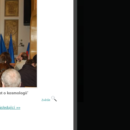
t o kosmologii'
Zvětšit
sledující »»