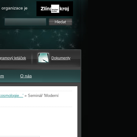
 organizace je
gramový letáček
Dokumenty
em
O nás
osmologie...'
»
Seminář 'Moderní