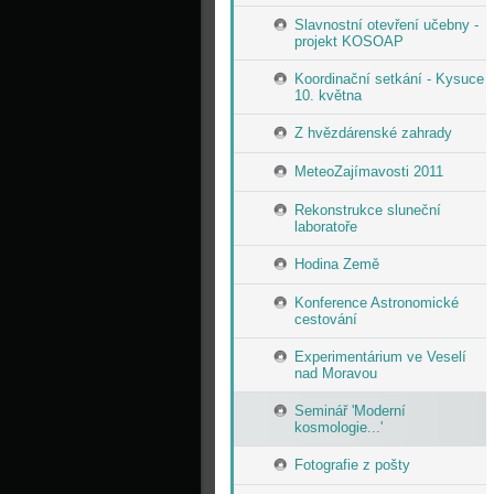
Slavnostní otevření učebny -
projekt KOSOAP
Koordinační setkání - Kysuce
10. května
Z hvězdárenské zahrady
MeteoZajímavosti 2011
Rekonstrukce sluneční
laboratoře
Hodina Země
Konference Astronomické
cestování
Experimentárium ve Veselí
nad Moravou
Seminář 'Moderní
kosmologie...'
Fotografie z pošty