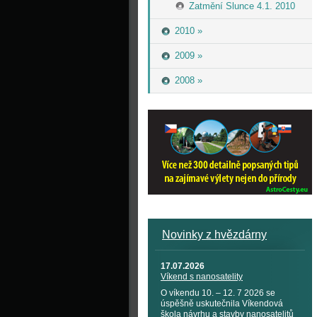
Zatmění Slunce 4.1. 2010
2010 »
2009 »
2008 »
Novinky z hvězdárny
17.07.2026
Víkend s nanosatelity
O víkendu 10. – 12. 7 2026 se
úspěšně uskutečnila Víkendová
škola návrhu a stavby nanosatelitů