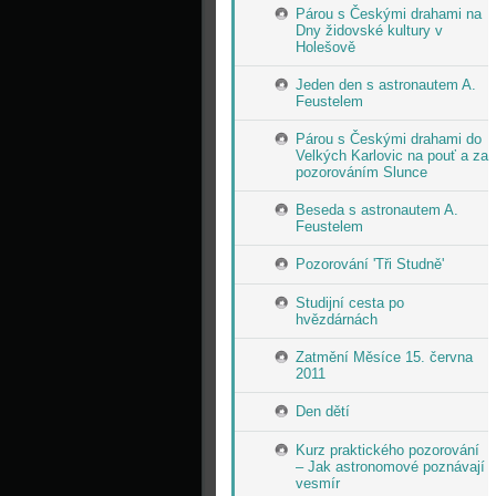
Párou s Českými drahami na
Dny židovské kultury v
Holešově
Jeden den s astronautem A.
Feustelem
Párou s Českými drahami do
Velkých Karlovic na pouť a za
pozorováním Slunce
Beseda s astronautem A.
Feustelem
Pozorování 'Tři Studně'
Studijní cesta po
hvězdárnách
Zatmění Měsíce 15. června
2011
Den dětí
Kurz praktického pozorování
– Jak astronomové poznávají
vesmír