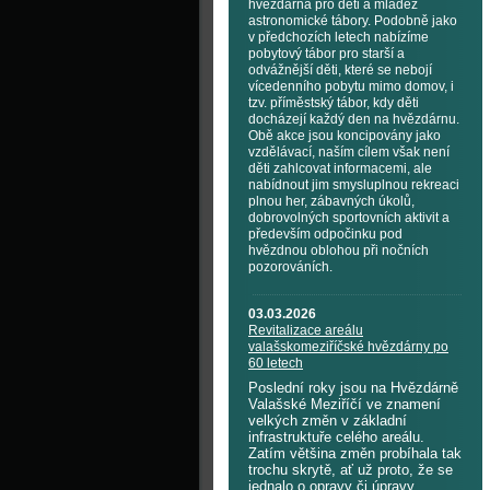
hvězdárna pro děti a mládež
astronomické tábory. Podobně jako
v předchozích letech nabízíme
pobytový tábor pro starší a
odvážnější děti, které se nebojí
vícedenního pobytu mimo domov, i
tzv. příměstský tábor, kdy děti
docházejí každý den na hvězdárnu.
Obě akce jsou koncipovány jako
vzdělávací, naším cílem však není
děti zahlcovat informacemi, ale
nabídnout jim smysluplnou rekreaci
plnou her, zábavných úkolů,
dobrovolných sportovních aktivit a
především odpočinku pod
hvězdnou oblohou při nočních
pozorováních.
03.03.2026
Revitalizace areálu
valašskomeziříčské hvězdárny po
60 letech
Poslední roky jsou na Hvězdárně
Valašské Meziříčí ve znamení
velkých změn v základní
infrastruktuře celého areálu.
Zatím většina změn probíhala tak
trochu skrytě, ať už proto, že se
jednalo o opravy či úpravy