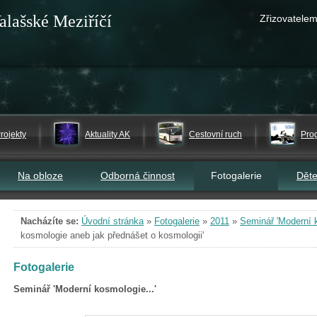
alašské Meziříčí
Zřizovatelem
rojekty
Aktuality AK
Cestovní ruch
Pro
Na obloze
Odborná činnost
Fotogalerie
Dět
Nacházíte se:
Úvodní stránka
»
Fotogalerie
»
2011
»
Seminář 'Moderní k
kosmologie aneb jak přednášet o kosmologii'
Fotogalerie
Seminář 'Moderní kosmologie...'