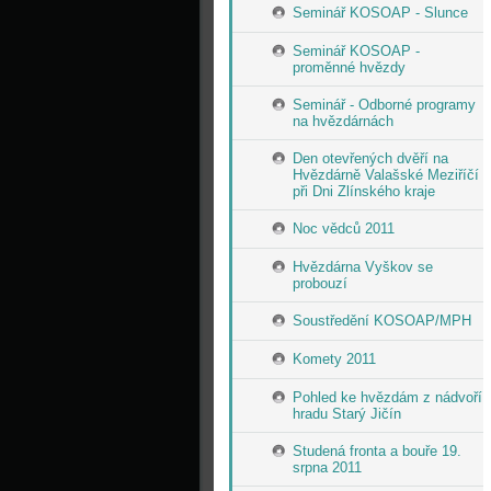
Seminář KOSOAP - Slunce
Seminář KOSOAP -
proměnné hvězdy
Seminář - Odborné programy
na hvězdárnách
Den otevřených dvěří na
Hvězdárně Valašské Meziříčí
při Dni Zlínského kraje
Noc vědců 2011
Hvězdárna Vyškov se
probouzí
Soustředění KOSOAP/MPH
Komety 2011
Pohled ke hvězdám z nádvoří
hradu Starý Jičín
Studená fronta a bouře 19.
srpna 2011