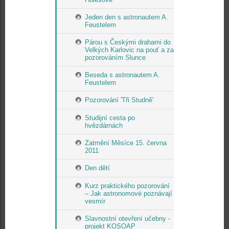
Jeden den s astronautem A.
Feustelem
Párou s Českými drahami do
Velkých Karlovic na pouť a za
pozorováním Slunce
Beseda s astronautem A.
Feustelem
Pozorování 'Tři Studně'
Studijní cesta po
hvězdárnách
Zatmění Měsíce 15. června
2011
Den dětí
Kurz praktického pozorování
– Jak astronomové poznávají
vesmír
Slavnostní otevření učebny -
projekt KOSOAP