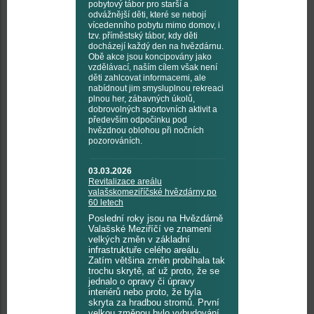
pobytový tábor pro starší a
odvážnější děti, které se nebojí
vícedenního pobytu mimo domov, i
tzv. příměstský tábor, kdy děti
docházejí každý den na hvězdárnu.
Obě akce jsou koncipovány jako
vzdělávací, naším cílem však není
děti zahlcovat informacemi, ale
nabídnout jim smysluplnou rekreaci
plnou her, zábavných úkolů,
dobrovolných sportovních aktivit a
především odpočinku pod
hvězdnou oblohou při nočních
pozorováních.
03.03.2026
Revitalizace areálu
valašskomeziříčské hvězdárny po
60 letech
Poslední roky jsou na Hvězdárně
Valašské Meziříčí ve znamení
velkých změn v základní
infrastruktuře celého areálu.
Zatím většina změn probíhala tak
trochu skrytě, ať už proto, že se
jednalo o opravy či úpravy
interiérů nebo proto, že byla
skryta za hradbou stromů. První
velkou změnou bylo vybudování