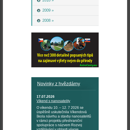
2010 »
2009 »
2008 »
Novinky z hvězdárny
17.07.2026
Víkend s nanosatelity
O víkendu 10. – 12. 7 2026 se
úspěšně uskutečnila Víkendová
škola návrhu a stavby nanosatelitů
v rámci projektu přeshraniční
spolupráce s názvem Rozvoj
vzdělávání v oblasti vývoje