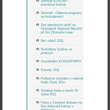
Seminář KOSOAP -
proměnné hvězdy
Seminář - Odborné programy
na hvězdárnách
Den otevřených dvěří na
Hvězdárně Valašské Meziříčí
při Dni Zlínského kraje
Noc vědců 2011
Hvězdárna Vyškov se
probouzí
Soustředění KOSOAP/MPH
Komety 2011
Pohled ke hvězdám z nádvoří
hradu Starý Jičín
Studená fronta a bouře 19.
srpna 2011
Párou s Českými drahami na
Dny židovské kultury v
Holešově