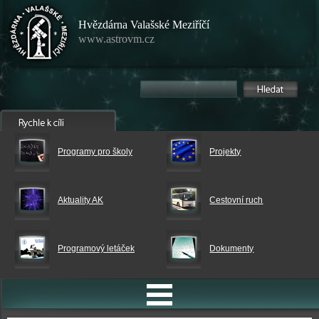
Hvězdárna Valašské Meziříčí
www.astrovm.cz
Programy pro školy
Projekty
Aktuality AK
Cestovní ruch
Programový letáček
Dokumenty