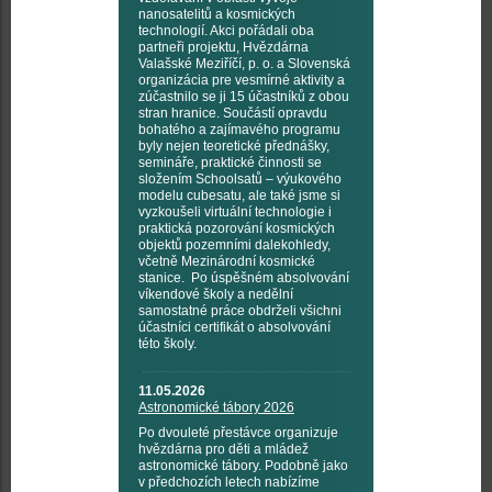
nanosatelitů a kosmických
technologií. Akci pořádali oba
partneři projektu, Hvězdárna
Valašské Meziříčí, p. o. a Slovenská
organizácia pre vesmírné aktivity a
zúčastnilo se ji 15 účastníků z obou
stran hranice. Součástí opravdu
bohatého a zajímavého programu
byly nejen teoretické přednášky,
semináře, praktické činnosti se
složením Schoolsatů – výukového
modelu cubesatu, ale také jsme si
vyzkoušeli virtuální technologie i
praktická pozorování kosmických
objektů pozemními dalekohledy,
včetně Mezinárodní kosmické
stanice. Po úspěšném absolvování
víkendové školy a nedělní
samostatné práce obdrželi všichni
účastníci certifikát o absolvování
této školy.
11.05.2026
Astronomické tábory 2026
Po dvouleté přestávce organizuje
hvězdárna pro děti a mládež
astronomické tábory. Podobně jako
v předchozích letech nabízíme