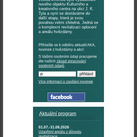
nového objektu Kulturního a
kreativního centra na ulici J. K.
Tyla a nyní se dostáváme do
další etapy, která je svou
povahou velmi zřetelná. Jedná se
o komplexní revitalizaci oplocení
a areálu hvězdárny.
Přihlašte se k odběru aktualit AKA,
novinek z hvězdárny a akcí:
S Vašimi osobními údaji pracujeme
dle našich
zásad zpracování
osobních údajů
.
Více informací o zasílání novinek
Aktuální program
01.07.-31.08.2026
Uzavření areálu z důvodu
revitalizace