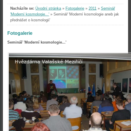
Nacházíte se:
Úvodní stránka
»
Fotogalerie
»
2011
»
Seminář
'Moderní kosmologie...'
»
Seminář 'Moderní kosmologie aneb jak
přednášet o kosmologii'
Fotogalerie
Seminář 'Moderní kosmologie...'