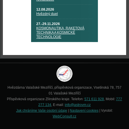
12.08.2026
Hvězdný duel
27.-29.11.2026
KOSMONAUTIKA, RAKETOVÁ
TECHNIKA A KOSMICKÉ
TECHNOLOGIE
Hvězdárna Valašské Meziříčí, příspěvková organizace, Vsetínská 78, 757
01 Valašské Meziříčí
Příspěvková organizace Zlínského kraje. Telefon:
571 611 928
, Mobil:
777
277 134
, E-mail:
info@astrovm.cz
Jak chráníme Vaše osobní údaje
|
Nastavení cookies
| Vyrobil:
WebConsult.cz