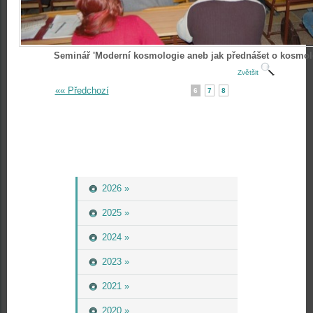
Seminář 'Moderní kosmologie aneb jak přednášet o kosmolo
Zvětšit
«« Předchozí
6
7
8
2026 »
2025 »
2024 »
2023 »
2021 »
2020 »