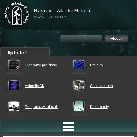
Hvězdárna Valašské Meziříčí
www.astrovm.cz
Programy pro školy
Projekty
Aktuality AK
Cestovní ruch
Programový letáček
Dokumenty