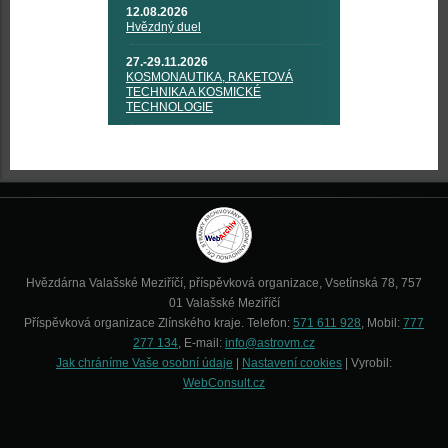
12.08.2026
Hvězdný duel
27.-29.11.2026
KOSMONAUTIKA, RAKETOVÁ
TECHNIKA A KOSMICKÉ
TECHNOLOGIE
Hvězdárna Valašské Meziříčí, příspěvková organizace, Vsetínská 78, 757
01 Valašské Meziříčí
Příspěvková organizace Zlínského kraje. Telefon:
571 611 928
, Mobil:
777
277 134
, E-mail:
info@astrovm.cz
Jak chráníme Vaše osobní údaje
|
Nastavení cookies
| Vyrobil:
WebConsult.cz