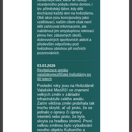
odvážnější děti, které se nebojí
vícedenního pobytu mimo domov, i
tzv. příměstský tábor, kdy děti
docházejí každý den na hvězdárnu.
Obě akce jsou koncipovány jako
vzdělávací, naším cílem však není
děti zahlcovat informacemi, ale
nabídnout jim smysluplnou rekreaci
plnou her, zábavných úkolů,
dobrovolných sportovních aktivit a
především odpočinku pod
hvězdnou oblohou při nočních
pozorováních.
03.03.2026
Revitalizace areálu
valašskomeziříčské hvězdárny po
60 letech
Poslední roky jsou na Hvězdárně
Valašské Meziříčí ve znamení
velkých změn v základní
infrastruktuře celého areálu.
Zatím většina změn probíhala tak
trochu skrytě, ať už proto, že se
jednalo o opravy či úpravy
interiérů nebo proto, že byla
skryta za hradbou stromů. První
velkou změnou bylo vybudování
nového objektu Kulturního a