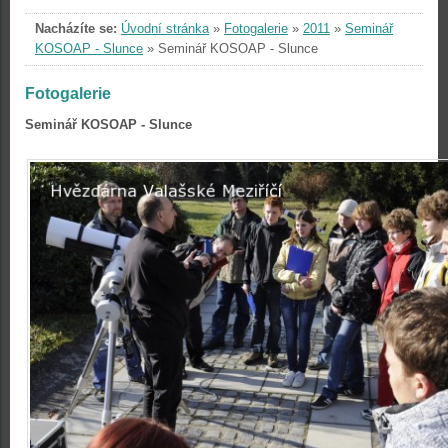
Nacházíte se:
Úvodní stránka
»
Fotogalerie
»
2011
»
Seminář
KOSOAP - Slunce
»
Seminář KOSOAP - Slunce
Fotogalerie
Seminář KOSOAP - Slunce