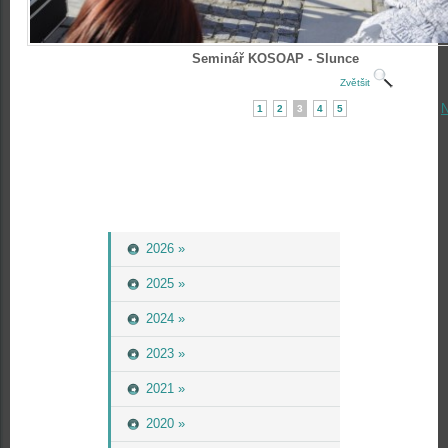
Seminář KOSOAP - Slunce
Zvětšit
N
1
2
3
4
5
2026 »
2025 »
2024 »
2023 »
2021 »
2020 »