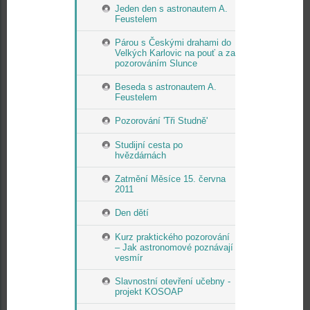
Jeden den s astronautem A.
Feustelem
Párou s Českými drahami do
Velkých Karlovic na pouť a za
pozorováním Slunce
Beseda s astronautem A.
Feustelem
Pozorování 'Tři Studně'
Studijní cesta po
hvězdárnách
Zatmění Měsíce 15. června
2011
Den dětí
Kurz praktického pozorování
– Jak astronomové poznávají
vesmír
Slavnostní otevření učebny -
projekt KOSOAP