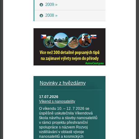
2009 »
2008 »
Novinky z hvězdárny
17.07.2026
Víkend s nanosatelity
O víkendu 10. – 12. 7 2026 se
úspěšně uskutečnila Víkendová
škola návrhu a stavby nanosatelitů
v rámci projektu přeshraniční
spolupráce s názvem Rozvoj
vzdělávání v oblasti vývoje
nanosatelitů a kosmických