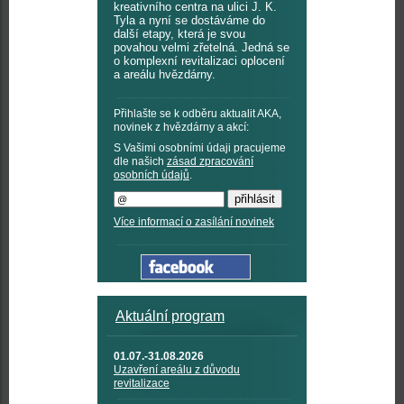
kreativního centra na ulici J. K.
Tyla a nyní se dostáváme do
další etapy, která je svou
povahou velmi zřetelná. Jedná se
o komplexní revitalizaci oplocení
a areálu hvězdárny.
Přihlašte se k odběru aktualit AKA,
novinek z hvězdárny a akcí:
S Vašimi osobními údaji pracujeme
dle našich
zásad zpracování
osobních údajů
.
Více informací o zasílání novinek
Aktuální program
01.07.-31.08.2026
Uzavření areálu z důvodu
revitalizace