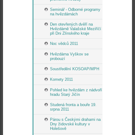
Seminář - Odborné programy
na hvězdárnách
Den otevřených dvěří na
Hvězdárně Valašské Meziříčí
při Dni Zlínského kraje
Noc vědců 2011
Hvězdárna Vyškov se
probouzí
Soustředění KOSOAP/MPH
Komety 2011
Pohled ke hvězdám z nádvoří
hradu Starý Jičín
Studená fronta a bouře 19.
srpna 2011
Párou s Českými drahami na
Dny židovské kultury v
Holešově