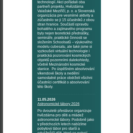
technologií. Akci pořádali oba
partneři projektu, Hvězdárna
Valašské Meziříčí, p. o. a Slovenská
organizácia pre vesmírné aktivity a
zúčastnilo se ji 15 účastníků z obou
stran hranice. Součástí opravdu
bohatého a zajímavého programu
byly nejen teoretické přednášky,
semináře, praktické činnosti se
složením Schoolsatů – výukového
modelu cubesatu, ale také jsme si
vyzkoušeli virtuální technologie i
praktická pozorování kosmických
objektů pozemními dalekohledy,
včetně Mezinárodní kosmické
stanice. Po úspěšném absolvování
víkendové školy a nedělní
samostatné práce obdrželi všichni
účastníci certifikát o absolvování
této školy.
11.05.2026
Astronomické tábory 2026
Po dvouleté přestávce organizuje
hvězdárna pro děti a mládež
astronomické tábory. Podobně jako
v předchozích letech nabízíme
pobytový tábor pro starší a